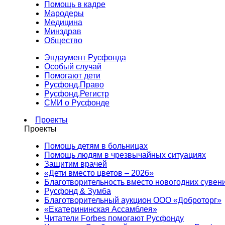
Помощь в кадре
Мародеры
Медицина
Минздрав
Общество
Эндаумент Русфонда
Особый случай
Помогают дети
Русфонд.Право
Русфонд.Регистр
СМИ о Русфонде
Проекты
Проекты
Помощь детям в больницах
Помощь людям в чрезвычайных ситуациях
Защитим врачей
«Дети вместо цветов – 2026»
Благотворительность вместо новогодних сувен
Русфонд & Зумба
Благотворительный аукцион ООО «Доброторг»
«Екатерининская Ассамблея»
Читатели Forbes помогают Русфонду