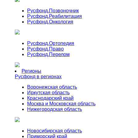
Русфонд.
Позвоночник
Русфонд.
Реабилитация
Русфонд.
Онкология
Русфонд.
Ортопедия
Русфонд.
Право
Русфонд.
Перелом
Регионы
Русфонд в регионах
Воронежская область
Иркутская область
Краснодарский край
Москва и Московская область
Нижегородская область
Новосибирская область
Приморский край