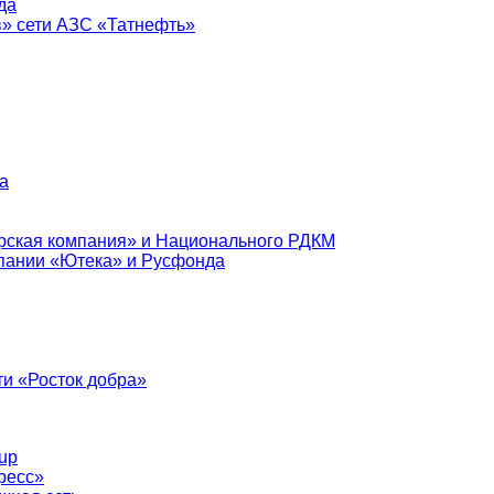
да
в» сети АЗС «Татнефть»
а
рская компания» и Национального РДКМ
пании «Ютека» и Русфонда
и «Росток добра»
up
ресс»