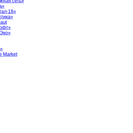
жная сеть»
а»
тал-18»
ктика»
aut
софт»
рЭко»
т»
e Market