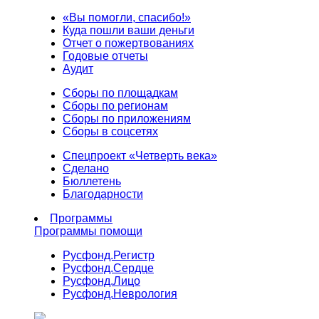
«Вы помогли, спасибо!»
Куда пошли ваши деньги
Отчет о пожертвованиях
Годовые отчеты
Аудит
Сборы по площадкам
Сборы по регионам
Сборы по приложениям
Сборы в соцсетях
Спецпроект «Четверть века»
Сделано
Бюллетень
Благодарности
Программы
Программы помощи
Русфонд.
Регистр
Русфонд.
Сердце
Русфонд.
Лицо
Русфонд.
Неврология