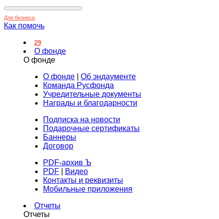
Для бизнеса
Как помочь
29
О фонде
О фонде
О фонде
|
Об эндаументе
Команда Русфонда
Учредительные документы
Награды и благодарности
Подписка на новости
Подарочные сертификаты
Баннеры
Договор
PDF-архив Ъ
PDF
|
Видео
Контакты и реквизиты
Мобильные приложения
Отчеты
Отчеты