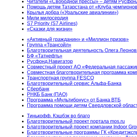
Читатели «Свободной прессы» – детям Русфон
Помощь детям Татарстана от «Клуба чемпионо
Крылья добра («Уральские авиалинии»)
Мили милосердия
S7 Priority (S7 Airlines)
«Сказки для жизни»
«Активный гражданин» и «Миллион призов»
Группа «Трансойл»
Благотворительная деятельность Олега Леонов
БФ «Татнефть»
Русфонд.Навигатор
Совместный проект АО «Федеральная пассажи
Совместная благотворительная программа ком
Транспортная группа FESCO
Благотворительный сервис Альфа-Банка
Сбербанк
РНКБ Банк (ПАО)
Программа «Мультибонус» от Банка ВТБ
Программа помощи детям Свердловской област
Тинькофф. Кэшбэк во благо
Благотворительный проект портала mos.ru
Благотворительный проект компании Indoor Gro
Благотворительные программы ГК «Кредитэксп