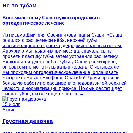
Не по зубам
Восьмилетнему Саше нужно продолжить
ортодонтическое лечение
Из письма Дмитрия Овсянникова, папы Саши: «Саша
родился с расщелиной нёба, верхней губы
и альвеолярного отростка, деформированным носом.
Хирургию мы начали в три месяца: сначала сыну
провели пластику губы, затем устранили расщелину
мягкого и твердого нёба. Зубы у Саши росли криво,
он совсем не мог откусывать и жевать. С четырех лет
мы проходим ортодонтическое лечение, оплачивать
которое помогает Русфонд. Спасибо! Врачи провели
большую работу по расширению недоразвитой верхней
челюсти и нормализации прикуса. Но сын растет, идет
смена зубов, им все еще тесно...» →
15 июля
Акции
Грустная девочка