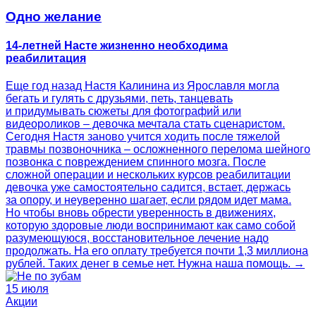
Одно желание
14-летней Насте жизненно необходима
реабилитация
Еще год назад Настя Калинина из Ярославля могла
бегать и гулять с друзьями, петь, танцевать
и придумывать сюжеты для фотографий или
видеороликов – девочка мечтала стать сценаристом.
Сегодня Настя заново учится ходить после тяжелой
травмы позвоночника – осложненного перелома шейного
позвонка с повреждением спинного мозга. После
сложной операции и нескольких курсов реабилитации
девочка уже самостоятельно садится, встает, держась
за опору, и неуверенно шагает, если рядом идет мама.
Но чтобы вновь обрести уверенность в движениях,
которую здоровые люди воспринимают как само собой
разумеющуюся, восстановительное лечение надо
продолжать. На его оплату требуется почти 1,3 миллиона
рублей. Таких денег в семье нет. Нужна наша помощь. →
15 июля
Акции