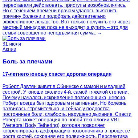
переставали действовать, приступы возобновлялись.
Но с течением времени врачам удалось выяснить
причину болезни и подобрать действительно
эффективное лекарство. Вот только получить его через
местный минздрав пока не выходит, а купить – это для
семьи совершенно неподъемная сумма. →
31 июля
Акции
Боль за плечами
17-летнего юношу спасет дорогая операция
Роберт Давтян живет в Обнинске с мамой и младшей
сестрой. У юноши сколиоз 4‑й, самой тяжелой степени.
Почему началось искривление позвоночника, неясно,
Роберт всегда был здоровым и активным. Но болезнь
развилась стремительно, и сейчас у подростка
постоянные боли, слабость, нарушено дыхание. Спасти
Роберта может операция по новой технологии VBT
(Vertebral Body Tethering), которая позволяет
корректировать деформацию позвоночника в процессе
роста костей, сохраняя его подвижность. Перспектива