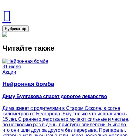
Рубрикатор
Читайте также
31 июля
Акции
Нейронная бомба
Диму Булгакова спасет дорогое лекарство
Дима живет с родителями в Старом Осколе, в сотне
километров от Белгорода. Ему только что исполнилось
15 лет. С раннего детства его мучают сильные и частые,
по несколько раз в день, приступы эпилепсии. Бывало,
что они шли друг за другом без перерыва. Препараты,
которые мальчику назначали, через несколько месяцев