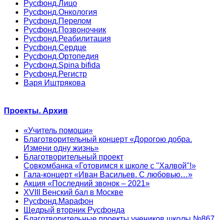
Русфонд.Лицо
Русфонд.Онкология
Русфонд.Перелом
Русфонд.Позвоночник
Русфонд.Реабилитация
Русфонд.Сердце
Русфонд.Ортопедия
Русфонд.Spina bifida
Русфонд.Регистр
Варя Иштрякова
Проекты. Архив
«Учитель помощи»
Благотворительный концерт «Дорогою добра.
Измени одну жизнь»
Благотворительный проект
Совкомбанка «Готовимся к школе с "Халвой"!»
Гала-концерт «Иван Васильев. С любовью…»
Акция «Последний звонок – 2021»
XVIII Венский бал в Москве
Русфонд.Марафон
Щедрый вторник Русфонда
Благотворительные проекты учеников школы №867