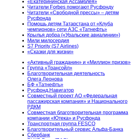
«Екатерининская Ассамблея»
Читатели Forbes помогают Русфонду
Читатели «Свободной прессы» – детям
Русфонда
Помощь детям Татарстана от «Клуба
чемпионов» сети АЗС «Татнефть»
Крылья добра («Уральские авиалинии»)
Мили милосердия
S7 Priority (S7 Airlines)
«Сказки для жизни»
«Активный гражданин» и «Миллион призов»
Группа «Трансойл»
Благотворительная деятельность
Олега Леонова
БФ «Татнефть»
Русфонд.Навигатор
Совместный проект АО «Федеральная
пассажирская компания» и Национального
РДКМ
Совместная благотворительная программа
компании «Ютека» и Русфонда
Транспортная группа FESCO
Благотворительный сервис Альфа-Банка
Сбербанк