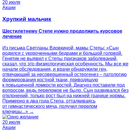
20 июля
Акции
Хрупкий мальчик
Шестилетнему Степе нужно продолжить курсовое
лечение
Из письма Светланы Вдовкиной, мамы Степы: «Сын
родился с укороченными бедрами и большой головой.
Генетик не выявил у Степы признаков заболеваний,
сказал, что это физиологическая особенность. Мы все же
начали обследования, и врачи обнаружили ген,
отвечающий за несовершенный остеогенез – патологию
формирования костной ткани, приводящую
к повышенной ломкости костей. Диагноз поставили под
вопросом, ведь переломов не было. Сын развивался без
отклонений, только рост был на нижней границе нормы.
Примерно в два года Степа, отталкиваясь
от гимнастического мяча, получил перелом
ключицы...» →
20 июля
Акции