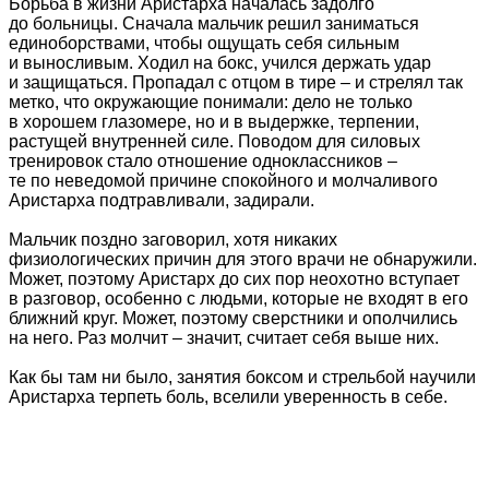
Борьба в жизни Аристарха началась задолго
до больницы. Сначала мальчик решил заниматься
единоборствами, чтобы ощущать себя сильным
и выносливым. Ходил на бокс, учился держать удар
и защищаться. Пропадал с отцом в тире – и стрелял так
метко, что окружающие понимали: дело не только
в хорошем глазомере, но и в выдержке, терпении,
растущей внутренней силе. Поводом для силовых
тренировок стало отношение одноклассников –
те по неведомой причине спокойного и молчаливого
Аристарха подтравливали, задирали.
Мальчик поздно заговорил, хотя никаких
физиологических причин для этого врачи не обнаружили.
Может, поэтому Аристарх до сих пор неохотно вступает
в разговор, особенно с людьми, которые не входят в его
ближний круг. Может, поэтому сверстники и ополчились
на него. Раз молчит – значит, считает себя выше них.
Как бы там ни было, занятия боксом и стрельбой научили
Аристарха терпеть боль, вселили уверенность в себе.