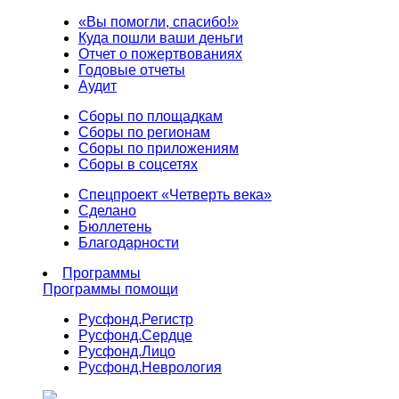
«Вы помогли, спасибо!»
Куда пошли ваши деньги
Отчет о пожертвованиях
Годовые отчеты
Аудит
Сборы по площадкам
Сборы по регионам
Сборы по приложениям
Сборы в соцсетях
Спецпроект «Четверть века»
Сделано
Бюллетень
Благодарности
Программы
Программы помощи
Русфонд.
Регистр
Русфонд.
Сердце
Русфонд.
Лицо
Русфонд.
Неврология