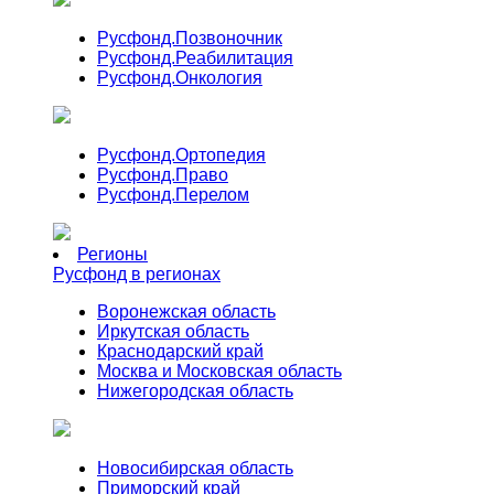
Русфонд.
Позвоночник
Русфонд.
Реабилитация
Русфонд.
Онкология
Русфонд.
Ортопедия
Русфонд.
Право
Русфонд.
Перелом
Регионы
Русфонд в регионах
Воронежская область
Иркутская область
Краснодарский край
Москва и Московская область
Нижегородская область
Новосибирская область
Приморский край