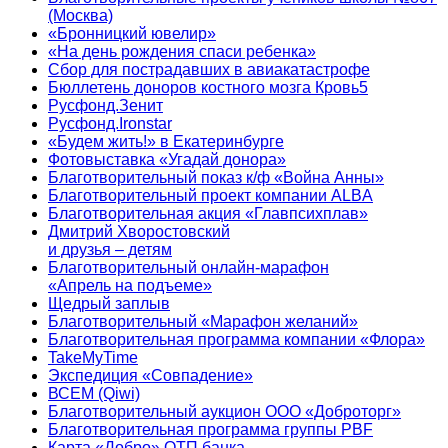
(Москва)
«Бронницкий ювелир»
«На день рождения спаси ребенка»
Сбор для пострадавших в авиакатастрофе
Бюллетень доноров костного мозга Кровь5
Русфонд.Зенит
Русфонд.Ironstar
«Будем жить!» в Екатеринбурге
Фотовыставка «Угадай донора»
Благотворительный показ к/ф «Война Анны»
Благотворительный проект компании ALBA
Благотворительная акция «Главпсихплав»
Дмитрий Хворостовский
и друзья – детям
Благотворительный онлайн‑марафон
«Апрель на подъеме»
Щедрый заплыв
Благотворительный «Марафон желаний»
Благотворительная программа компании «Флора»
TakeMyTime
Экспедиция «Совпадение»
ВСЕМ (Qiwi)
Благотворительный аукцион ООО «Доброторг»
Благотворительная программа группы PBF
Карта «Добро» ОТП банка