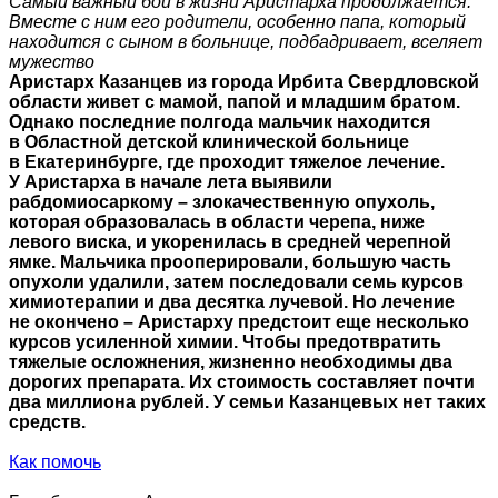
Самый важный бой в жизни Аристарха продолжается.
Вместе с ним его родители, особенно папа, который
находится с сыном в больнице, подбадривает, вселяет
мужество
Аристарх Казанцев из города Ирбита Свердловской
области живет с мамой, папой и младшим братом.
Однако последние полгода мальчик находится
в Областной детской клинической больнице
в Екатеринбурге, где проходит тяжелое лечение.
У Аристарха в начале лета выявили
рабдомиосаркому – злокачественную опухоль,
которая образовалась в области черепа, ниже
левого виска, и укоренилась в средней черепной
ямке. Мальчика прооперировали, большую часть
опухоли удалили, затем последовали семь курсов
химиотерапии и два десятка лучевой. Но лечение
не окончено – Аристарху предстоит еще несколько
курсов усиленной химии. Чтобы предотвратить
тяжелые осложнения, жизненно необходимы два
дорогих препарата. Их стоимость составляет почти
два миллиона рублей. У семьи Казанцевых нет таких
средств.
Как помочь