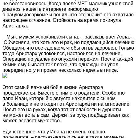
не восстановилось. Когда после МРТ мальчик узнал свой
диагноз, нашел в интернете информацию
о рабдомиосаркоме и понял, что это значит, его охватило
настоящее отчаяние. Стойкость на время покинула
Аристарха.
– Мы с мужем успокаивали сына, – рассказывает Алла. –
Объясняли, что хоть это и рак, но поддающийся лечению.
Обещали, что все сделаем, чтобы он выздоровел. Только
тогда Аристарх успокоился, настроился на лечение.
Операцию по удалению опухоли пережил. После каждой
химии ему бывает так плохо, что однажды он упал,
повредил ногу и провел несколько недель в гипсе.
Этот самый важный бой в жизни Аристарха
продолжается. Вместе с ним его родители. Особенно
папа Иван, который с августа находится с сыном
в больнице и не отходит от Аристарха ни на мгновение.
Носит его на руках, когда тот от слабости и дурноты
не может встать сам. Держит за руку, подбадривает как
может, вселяет мужество.
Единственное, что у Ивана не очень хорошо
получается, – рассказывать о сыне: в такие моменты