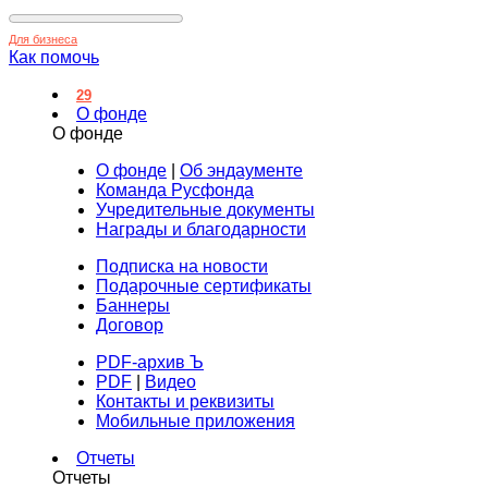
Для бизнеса
Как помочь
29
О фонде
О фонде
О фонде
|
Об эндаументе
Команда Русфонда
Учредительные документы
Награды и благодарности
Подписка на новости
Подарочные сертификаты
Баннеры
Договор
PDF-архив Ъ
PDF
|
Видео
Контакты и реквизиты
Мобильные приложения
Отчеты
Отчеты