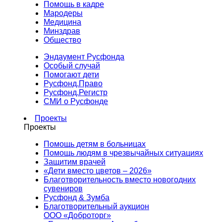
Помощь в кадре
Мародеры
Медицина
Минздрав
Общество
Эндаумент Русфонда
Особый случай
Помогают дети
Русфонд.Право
Русфонд.Регистр
СМИ о Русфонде
Проекты
Проекты
Помощь детям в больницах
Помощь людям в чрезвычайных ситуациях
Защитим врачей
«Дети вместо цветов – 2026»
Благотворительность вместо новогодних
сувениров
Русфонд & Зумба
Благотворительный аукцион
ООО «Доброторг»