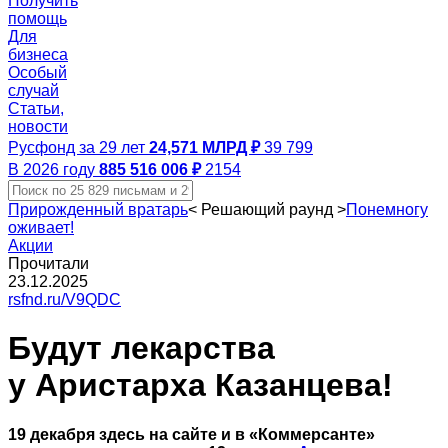
Получить
помощь
Для
бизнеса
Особый
случай
Статьи,
новости
Русфонд за 29 лет
24,571 МЛРД ₽
39 799
В 2026 году
885 516 006 ₽
2154
Прирожденный вратарь
<
Решающий раунд
>
Понемногу
оживает!
Акции
Прочитали
23.12.2025
rsfnd.ru/V9QDC
Будут лекарства
у Аристарха Казанцева!
19 декабря здесь на сайте и в «Коммерсанте»