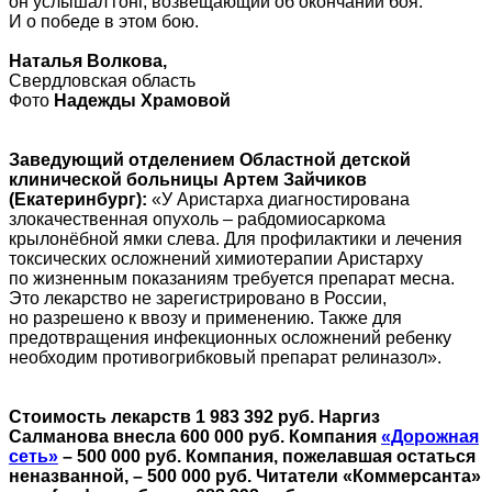
он услышал гонг, возвещающий об окончании боя.
И о победе в этом бою.
Наталья Волкова,
Свердловская область
Фото
Надежды Храмовой
Заведующий отделением Областной детской
клинической больницы Артем Зайчиков
(Екатеринбург):
«У Аристарха диагностирована
злокачественная опухоль – рабдомиосаркома
крылонёбной ямки слева. Для профилактики и лечения
токсических осложнений химиотерапии Аристарху
по жизненным показаниям требуется препарат месна.
Это лекарство не зарегистрировано в России,
но разрешено к ввозу и применению. Также для
предотвращения инфекционных осложнений ребенку
необходим противогрибковый препарат релиназол».
Стоимость лекарств 1 983 392 руб. Наргиз
Салманова внесла 600 000 руб. Компания
«Дорожная
сеть»
– 500 000 руб. Компания, пожелавшая остаться
неназванной, – 500 000 руб. Читатели «Коммерсанта»