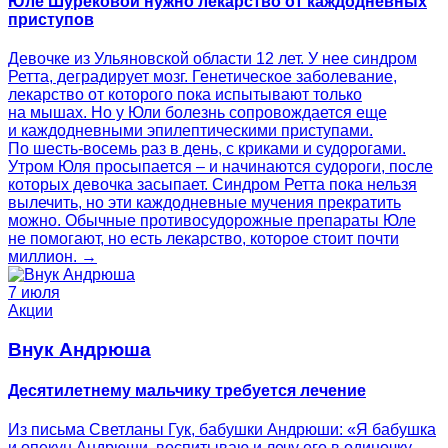
Юле Шурековой нужно лекарство от каждодневных
приступов
Девочке из Ульяновской области 12 лет. У нее синдром
Ретта, деградирует мозг. Генетическое заболевание,
лекарство от которого пока испытывают только
на мышах. Но у Юли болезнь сопровождается еще
и каждодневными эпилептическими приступами.
По шесть-восемь раз в день, с криками и судорогами.
Утром Юля просыпается – и начинаются судороги, после
которых девочка засыпает. Синдром Ретта пока нельзя
вылечить, но эти каждодневные мучения прекратить
можно. Обычные противосудорожные препараты Юле
не помогают, но есть лекарство, которое стоит почти
миллион. →
7 июля
Акции
Внук Андрюша
Десятилетнему мальчику требуется лечение
Из письма Светланы Гук, бабушки Андрюши: «Я бабушка
и опекун Андрюши, воспитываю и лечу его в одиночку.