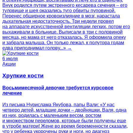
Внук родился путем экстренного кесарева сечения – его
туловище и шея оказались туго обвиты пуповиной.
Перенес обширное кровоизлияние в мозг, нарастала
дыхательная недостаточность. Три недели провел
на аппарате искусственной вентиляции легких, потом его
выхаживали в больнице. Выписали в три с половиной
месяца, но мама от него отказалась. Я оформила опеку
и забрала малыша. Он только лежал, к полутора годам
едва приподнимал голову...» →
6 июля
Акции
Хрупкие кости
Восьмимесячной девочке требуется курсовое
лечение
Из письма Нурислама Якубова, папы Вали: «У нас
четверо детей, младшие дочки – двойняшки. Валя, одна
из них, родилась с маленьким весом, ростом
и множеством переломов, которые были получены еще
в утробе матери! Жене во время беременности сказали,
что у ребенка укорочены руки и ноги, но диагноз