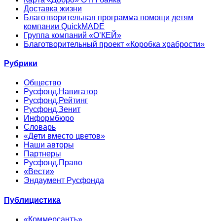
Доставка жизни
Благотворительная программа помощи детям
компании QuickMADE
Группа компаний «О’КЕЙ»
Благотворительный проект «Коробка храбрости»
Рубрики
Общество
Русфонд.Навигатор
Русфонд.Рейтинг
Русфонд.Зенит
Информбюро
Словарь
«Дети вместо цветов»
Наши авторы
Партнеры
Русфонд.Право
«Вести»
Эндаумент Русфонда
Публицистика
«Коммерсантъ»