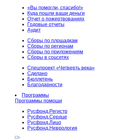
«Вы помогли, спасибо!»
Куда пошли ваши деньги
Отчет о пожертвованиях
Годовые отчеты
Аудит
Сборы по площадкам
Сборы по регионам
Сборы по приложениям
Сборы в соцсетях
Спецпроект «Четверть века»
Сделано
Бюллетень
Благодарности
Программы
Программы помощи
Русфонд.
Регистр
Русфонд.
Сердце
Русфонд.
Лицо
Русфонд.
Неврология