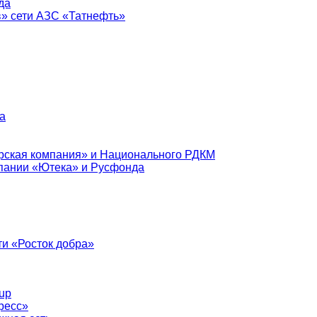
да
в» сети АЗС «Татнефть»
а
рская компания» и Национального РДКМ
пании «Ютека» и Русфонда
и «Росток добра»
up
ресс»