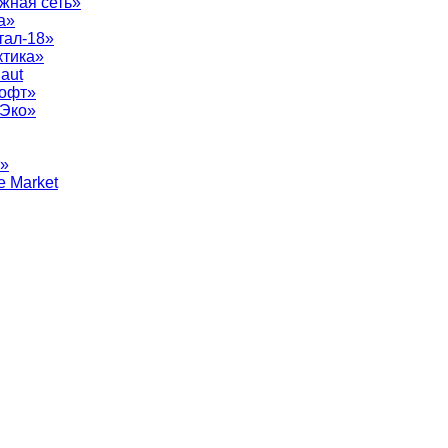
жная сеть»
а»
тал-18»
ктика»
aut
софт»
рЭко»
т»
e Market