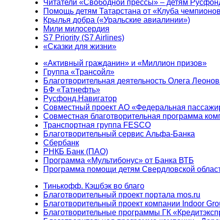
Читатели «Свободной прессы» – детям Русфон
Помощь детям Татарстана от «Клуба чемпионо
Крылья добра («Уральские авиалинии»)
Мили милосердия
S7 Priority (S7 Airlines)
«Сказки для жизни»
«Активный гражданин» и «Миллион призов»
Группа «Трансойл»
Благотворительная деятельность Олега Леонов
БФ «Татнефть»
Русфонд.Навигатор
Совместный проект АО «Федеральная пассажи
Совместная благотворительная программа ком
Транспортная группа FESCO
Благотворительный сервис Альфа-Банка
Сбербанк
РНКБ Банк (ПАО)
Программа «Мультибонус» от Банка ВТБ
Программа помощи детям Свердловской област
Тинькофф. Кэшбэк во благо
Благотворительный проект портала mos.ru
Благотворительный проект компании Indoor Gro
Благотворительные программы ГК «Кредитэксп