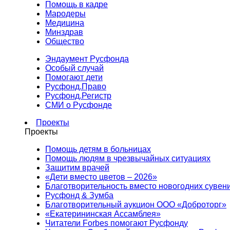
Помощь в кадре
Мародеры
Медицина
Минздрав
Общество
Эндаумент Русфонда
Особый случай
Помогают дети
Русфонд.Право
Русфонд.Регистр
СМИ о Русфонде
Проекты
Проекты
Помощь детям в больницах
Помощь людям в чрезвычайных ситуациях
Защитим врачей
«Дети вместо цветов – 2026»
Благотворительность вместо новогодних сувен
Русфонд & Зумба
Благотворительный аукцион ООО «Доброторг»
«Екатерининская Ассамблея»
Читатели Forbes помогают Русфонду