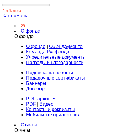
Для бизнеса
Как помочь
29
О фонде
О фонде
О фонде
|
Об эндаументе
Команда Русфонда
Учредительные документы
Награды и благодарности
Подписка на новости
Подарочные сертификаты
Баннеры
Договор
PDF-архив Ъ
PDF
|
Видео
Контакты и реквизиты
Мобильные приложения
Отчеты
Отчеты