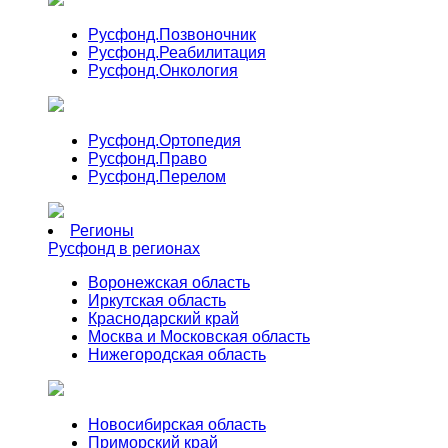
Русфонд.
Позвоночник
Русфонд.
Реабилитация
Русфонд.
Онкология
Русфонд.
Ортопедия
Русфонд.
Право
Русфонд.
Перелом
Регионы
Русфонд в регионах
Воронежская область
Иркутская область
Краснодарский край
Москва и Московская область
Нижегородская область
Новосибирская область
Приморский край