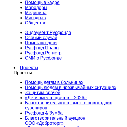
Помощь в кадре
Мародеры
Медицина
Минздрав
Общество
Эндаумент Русфонда
Особый случай
Помогают дети
Русфонд.Право
Русфонд.Регистр
СМИ о Русфонде
Проекты
Проекты
Помощь детям в больницах
Помощь людям в чрезвычайных ситуациях
Защитим врачей
«Дети вместо цветов – 2026»
Благотворительность вместо новогодних
сувениров
Русфонд & Зумба
Благотворительный аукцион
ООО «Доброторг»