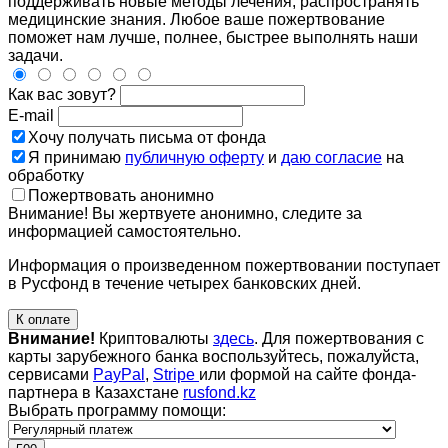
поддерживать новые методы лечения, распространять
медицинские знания. Любое ваше пожертвование
поможет нам лучше, полнее, быстрее выполнять наши
задачи.
Как вас зовут?
E-mail
Хочу получать письма от фонда
Я принимаю
публичную оферту
и
даю согласие
на
обработку
Пожертвовать анонимно
Внимание! Вы жертвуете анонимно, следите за
информацией самостоятельно.
Информация о произведенном пожертвовании поступает
в Русфонд в течение четырех банковских дней.
К оплате
Внимание!
Криптовалюты
здесь
. Для пожертвования с
карты зарубежного банка воспользуйтесь, пожалуйста,
сервисами
PayPal
,
Stripe
или формой на сайте фонда-
партнера в Казахстане
rusfond.kz
Выбрать программу помощи: