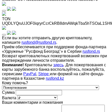
TON
UQDLYQruUJOF0iqryrCcrCkRB8dmAWqkTba5hTSOaL1SHf
Если вы хотите отправить другую криптовалюту,
напишите
rusfond@rusfond.rs
.
Приём обеспечивается при поддержке фонда-партнера
«Удружење "Русфонд Београд"» в Сербии
rusfond.rs
Возврат криптовалютных пожертвований возможен при
подтверждении личности отправителя.
Внимание!
Криптовалюты
здесь
. Для пожертвования с
карты зарубежного банка воспользуйтесь, пожалуйста,
сервисами
PayPal
,
Stripe
или формой на сайте фонда-
партнера в Казахстане
rusfond.kz
Кому помочь?
Сумма
Валюта
Ваши комментарии и пожелания