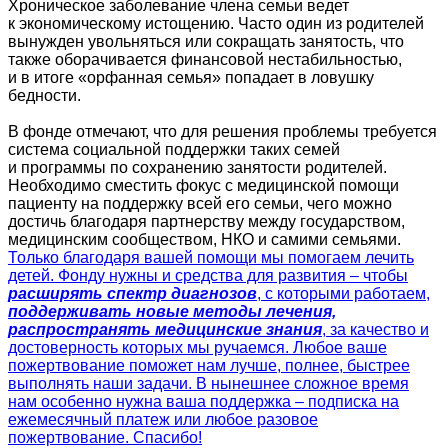
Хроническое заболевание члена семьи ведет
к экономическому истощению. Часто один из родителей
вынужден увольняться или сокращать занятость, что
также оборачивается финансовой нестабильностью,
и в итоге «орфанная семья» попадает в ловушку
бедности.
В фонде отмечают, что для решения проблемы требуется
система социальной поддержки таких семей
и программы по сохранению занятости родителей.
Необходимо сместить фокус с медицинской помощи
пациенту на поддержку всей его семьи, чего можно
достичь благодаря партнерству между государством,
медицинским сообществом, НКО и самими семьями.
Только благодаря вашей помощи мы помогаем лечить
детей. Фонду нужны и средства для развития – чтобы
расширять спектр диагнозов
, с которыми работаем,
поддерживать новые методы лечения,
распространять медицинские знания
, за качество и
достоверность которых мы ручаемся. Любое ваше
пожертвование поможет нам лучше, полнее, быстрее
выполнять наши задачи. В нынешнее сложное время
нам особенно нужна ваша поддержка – подписка на
ежемесячный платеж или любое разовое
пожертвование. Спасибо!