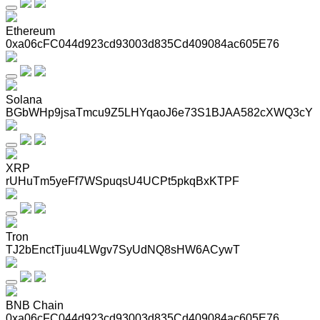
Ethereum
0xa06cFC044d923cd93003d835Cd409084ac605E76
Solana
BGbWHp9jsaTmcu9Z5LHYqaoJ6e73S1BJAA582cXWQ3cY
XRP
rUHuTm5yeFf7WSpuqsU4UCPt5pkqBxKTPF
Tron
TJ2bEnctTjuu4LWgv7SyUdNQ8sHW6ACywT
BNB Chain
0xa06cFC044d923cd93003d835Cd409084ac605E76