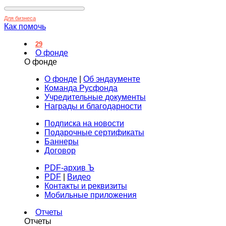
Для бизнеса
Как помочь
29
О фонде
О фонде
О фонде
|
Об эндаументе
Команда Русфонда
Учредительные документы
Награды и благодарности
Подписка на новости
Подарочные сертификаты
Баннеры
Договор
PDF-архив Ъ
PDF
|
Видео
Контакты и реквизиты
Мобильные приложения
Отчеты
Отчеты