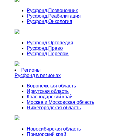
Русфонд.
Позвоночник
Русфонд.
Реабилитация
Русфонд.
Онкология
Русфонд.
Ортопедия
Русфонд.
Право
Русфонд.
Перелом
Регионы
Русфонд в регионах
Воронежская область
Иркутская область
Краснодарский край
Москва и Московская область
Нижегородская область
Новосибирская область
Приморский край