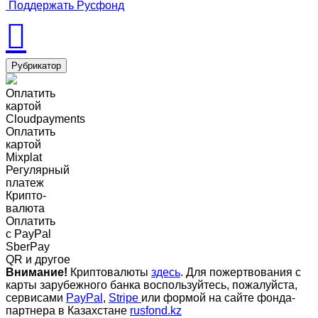
Поддержать Русфонд
Рубрикатор
Оплатить
картой
Cloudpayments
Оплатить
картой
Mixplat
Регулярный
платеж
Крипто-
валюта
Оплатить
c PayPal
SberPay
QR и другое
Внимание!
Криптовалюты
здесь
. Для пожертвования с
карты зарубежного банка воспользуйтесь, пожалуйста,
сервисами
PayPal
,
Stripe
или формой на сайте фонда-
партнера в Казахстане
rusfond.kz