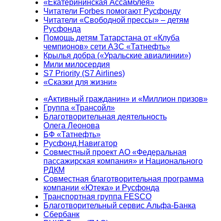
«Екатерининская Ассамблея»
Читатели Forbes помогают Русфонду
Читатели «Свободной прессы» – детям
Русфонда
Помощь детям Татарстана от «Клуба
чемпионов» сети АЗС «Татнефть»
Крылья добра («Уральские авиалинии»)
Мили милосердия
S7 Priority (S7 Airlines)
«Сказки для жизни»
«Активный гражданин» и «Миллион призов»
Группа «Трансойл»
Благотворительная деятельность
Олега Леонова
БФ «Татнефть»
Русфонд.Навигатор
Совместный проект АО «Федеральная
пассажирская компания» и Национального
РДКМ
Совместная благотворительная программа
компании «Ютека» и Русфонда
Транспортная группа FESCO
Благотворительный сервис Альфа-Банка
Сбербанк