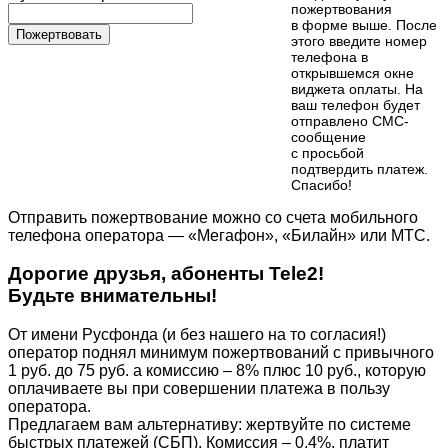
пожертвования
в форме выше. После
Пожертвовать
этого введите номер
телефона в
открывшемся окне
виджета оплаты. На
ваш телефон будет
отправлено СМС-
сообщение
с просьбой
подтвердить платеж.
Cпасибо!
Отправить пожертвование можно со счета мобильного
телефона оператора — «Мегафон», «Билайн» или МТС.
Дорогие друзья, абоненты Tele2!
Будьте внимательны!
От имени Русфонда (и без нашего на то согласия!)
оператор поднял минимум пожертвований с привычного
1 руб. до 75 руб. а комиссию – 8% плюс 10 руб., которую
оплачиваете вы при совершении платежа в пользу
оператора.
Предлагаем вам альтернативу: жертвуйте по cистеме
быстрых платежей (СБП). Комиссия – 0,4%, платит