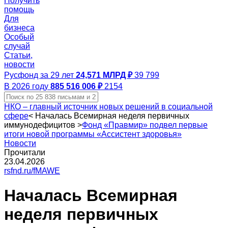
Получить
помощь
Для
бизнеса
Особый
случай
Статьи,
новости
Русфонд за 29 лет
24,571 МЛРД ₽
39 799
В 2026 году
885 516 006 ₽
2154
НКО – главный источник новых решений в социальной
сфере
<
Началась Всемирная неделя первичных
иммунодефицитов
>
Фонд «Правмир» подвел первые
итоги новой программы «Ассистент здоровья»
Новости
Прочитали
23.04.2026
rsfnd.ru/fMAWE
Началась Всемирная
неделя первичных