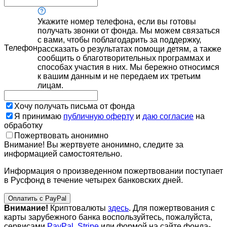
Укажите номер телефона, если вы готовы
получать звонки от фонда. Мы можем связаться
с вами, чтобы поблагодарить за поддержку,
Телефон
рассказать о результатах помощи детям, а также
сообщить о благотворительных программах и
способах участия в них. Мы бережно относимся
к вашим данным и не передаем их третьим
лицам.
Хочу получать письма от фонда
Я принимаю
публичную оферту
и
даю согласие
на
обработку
Пожертвовать анонимно
Внимание! Вы жертвуете анонимно, следите за
информацией самостоятельно.
Информация о произведенном пожертвовании поступает
в Русфонд в течение четырех банковских дней.
Оплатить с PayPal
Внимание!
Криптовалюты
здесь
. Для пожертвования с
карты зарубежного банка воспользуйтесь, пожалуйста,
сервисами
PayPal
,
Stripe
или формой на сайте фонда-