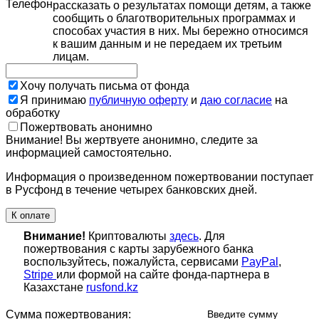
Телефон
рассказать о результатах помощи детям, а также
сообщить о благотворительных программах и
способах участия в них. Мы бережно относимся
к вашим данным и не передаем их третьим
лицам.
Хочу получать письма от фонда
Я принимаю
публичную оферту
и
даю согласие
на
обработку
Пожертвовать анонимно
Внимание! Вы жертвуете анонимно, следите за
информацией самостоятельно.
Информация о произведенном пожертвовании поступает
в Русфонд в течение четырех банковских дней.
К оплате
Внимание!
Криптовалюты
здесь
. Для
пожертвования с карты зарубежного банка
воспользуйтесь, пожалуйста, сервисами
PayPal
,
Stripe
или формой на сайте фонда-партнера в
Казахстане
rusfond.kz
Сумма пожертвования:
Введите сумму