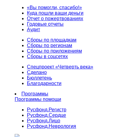
«Вы помогли, спасибо!»
Куда пошли ваши деньги
Отчет о пожертвованиях
Годовые отчеты
Аудит
Сборы по площадкам
Сборы по регионам
Сборы по приложениям
Сборы в соцсетях
Спецпроект «Четверть века»
Сделано
Бюллетень
Благодарности
Программы
Программы помощи
Русфонд.
Регистр
Русфонд.
Сердце
Русфонд.
Лицо
Русфонд.
Неврология