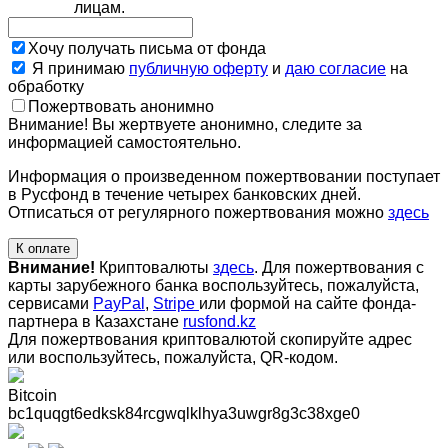
лицам.
Хочу получать письма от фонда
Я принимаю
публичную оферту
и
даю согласие
на
обработку
Пожертвовать анонимно
Внимание! Вы жертвуете анонимно, следите за
информацией самостоятельно.
Информация о произведенном пожертвовании поступает
в Русфонд в течение четырех банковских дней.
Отписаться от регулярного пожертвования можно
здесь
К оплате
Внимание!
Криптовалюты
здесь
. Для пожертвования с
карты зарубежного банка воспользуйтесь, пожалуйста,
сервисами
PayPal
,
Stripe
или формой на сайте фонда-
партнера в Казахстане
rusfond.kz
Для пожертвования криптовалютой скопируйте адрес
или воспользуйтесь, пожалуйста, QR-кодом
.
Bitcoin
bc1quqgt6edksk84rcgwqlklhya3uwgr8g3c38xge0