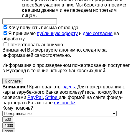
способах участия в них. Мы бережно относимся
к вашим данным и не передаем их третьим
лицам.
Хочу получать письма от фонда
Я принимаю
публичную оферту
и
даю согласие
на
обработку
Пожертвовать анонимно
Внимание! Вы жертвуете анонимно, следите за
информацией самостоятельно.
Информация о произведенном пожертвовании поступает
в Русфонд в течение четырех банковских дней.
К оплате
Внимание!
Криптовалюты
здесь
. Для пожертвования с
карты зарубежного банка воспользуйтесь, пожалуйста,
сервисами
PayPal
,
Stripe
или формой на сайте фонда-
партнера в Казахстане
rusfond.kz
Кому помочь?
500
1000
2000