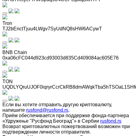
Tron
TJ2bEnctTjuu4LWgv7SyUdNQ8sHW6ACywT
BNB Chain
0xa06cFC044d923cd93003d835Cd409084ac605E76
TON
UQDLYQruUJOF0iqryrCcrCkRB8dmAWqkTba5hTSOaL1SHf
Если вы хотите отправить другую криптовалюту,
напишите
rusfond@rusfond.rs
.
Приём обеспечивается при поддержке фонда-партнера
«Удружење "Русфонд Београд"» в Сербии
rusfond.rs
Возврат криптовалютных пожертвований возможен при
подтверждении личности отправителя.