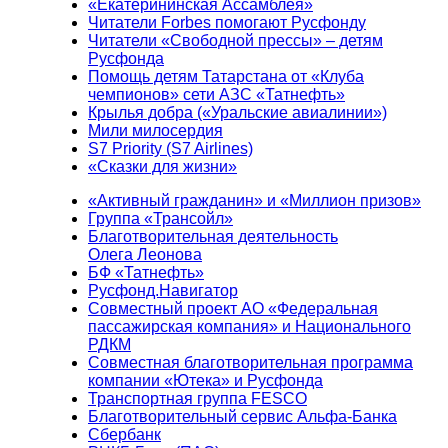
«Екатерининская Ассамблея»
Читатели Forbes помогают Русфонду
Читатели «Свободной прессы» – детям
Русфонда
Помощь детям Татарстана от «Клуба
чемпионов» сети АЗС «Татнефть»
Крылья добра («Уральские авиалинии»)
Мили милосердия
S7 Priority (S7 Airlines)
«Сказки для жизни»
«Активный гражданин» и «Миллион призов»
Группа «Трансойл»
Благотворительная деятельность
Олега Леонова
БФ «Татнефть»
Русфонд.Навигатор
Совместный проект АО «Федеральная
пассажирская компания» и Национального
РДКМ
Совместная благотворительная программа
компании «Ютека» и Русфонда
Транспортная группа FESCO
Благотворительный сервис Альфа-Банка
Сбербанк