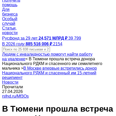
Получить
помощь
Для
бизнеса
Особый
случай
Статьи,
новости
Русфонд за 29 лет
24,571 МЛРД ₽
39 799
В 2026 году
885 516 006 ₽
2154
Людям с инвалидностью помогут найти работу
на удаленке
<
В Тюмени прошла встреча донора
Национального РДКМ и спасенного им семилетнего
мальчика
>
В Москве впервые встретились донор
Национального РДКМ и спасенный им 15-летний
реципиент
Новости
Прочитали
27.04.2026
rsfnd.ru/Mf3Os
В Тюмени прошла встреча