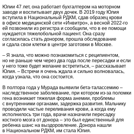
Юлии 47 лет, она работает бухгалтером на моторном
заводе и воспитывает двух дочек. В 2019 году Юлия
вступила в Национальный РДКМ, сдав образец крови
в офисе медицинской сети «Инвитро», а весной 2022-го
ей позвонили из регистра и сообщили, что в ее помощи
нуждается тяжелобольной пациент. Она сразу
согласилась стать донором, прошла обследование
и сдала свои клетки в центре заготовки в Москве.
– Я знала, что можно познакомиться с реципиентом,
но не раньше чем через два года после пересадки и если
у него тоже будет желание встретиться, – рассказывает
Юлия. – Встречи я очень ждала и сильно волновалась,
когда узнала, что она состоится.
В полтора года у Мурада выявили бета-талассемию –
наследственное заболевание, при котором из-за поломки
гена возникает тяжелая форма анемии, проблемы
с внутренними органами, задержка развития. Мальчику
проводили частые переливания крови, а когда ему
исполнилось три года, врачи назначили пересадку
костного мозга от донора – это был единственный для
ребенка шанс на выздоровление. Донора нашли
в Национальном РДКМ, им стала Юлия.