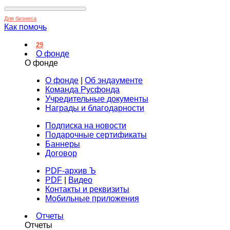
Для бизнеса
Как помочь
29
О фонде
О фонде
О фонде
|
Об эндаументе
Команда Русфонда
Учредительные документы
Награды и благодарности
Подписка на новости
Подарочные сертификаты
Баннеры
Договор
PDF-архив Ъ
PDF
|
Видео
Контакты и реквизиты
Мобильные приложения
Отчеты
Отчеты