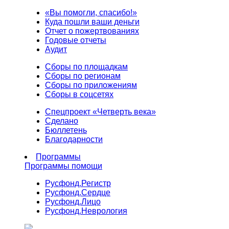
«Вы помогли, спасибо!»
Куда пошли ваши деньги
Отчет о пожертвованиях
Годовые отчеты
Аудит
Сборы по площадкам
Сборы по регионам
Сборы по приложениям
Сборы в соцсетях
Спецпроект «Четверть века»
Сделано
Бюллетень
Благодарности
Программы
Программы помощи
Русфонд.
Регистр
Русфонд.
Сердце
Русфонд.
Лицо
Русфонд.
Неврология