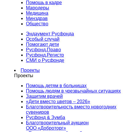
Помощь в кадре
Мародеры
Медицина
Минздрав
Общество
Эндаумент Русфонда
Особый случай
Помогают дети
Русфонд.Право
Русфонд.Регистр
СМИ о Русфонде
Проекты
Проекты
Помощь детям в больницах
Помощь людям в чрезвычайных ситуациях
Защитим врачей
«Дети вместо цветов – 2026»
Благотворительность вместо новогодних
сувениров
Русфонд & Зумба
Благотворительный аукцион
ООО «Доброторг»