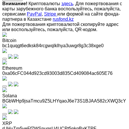
Внимание!
Криптовалюты
здесь
. Для пожертвования с
карты зарубежного банка воспользуйтесь, пожалуйста,
сервисами
PayPal
,
Stripe
или формой на сайте фонда-
партнера в Казахстане
rusfond.kz
Для пожертвования криптовалютой скопируйте адрес
или воспользуйтесь, пожалуйста, QR-кодом
.
Bitcoin
bc1quqgt6edksk84rcgwqlklhya3uwgr8g3c38xge0
Ethereum
0xa06cFC044d923cd93003d835Cd409084ac605E76
Solana
BGbWHp9jsaTmcu9Z5LHYqaoJ6e73S1BJAA582cXWQ3cY
XRP
rUHuTm5yeFf7WSpuqsU4UCPt5pkqBxKTPF