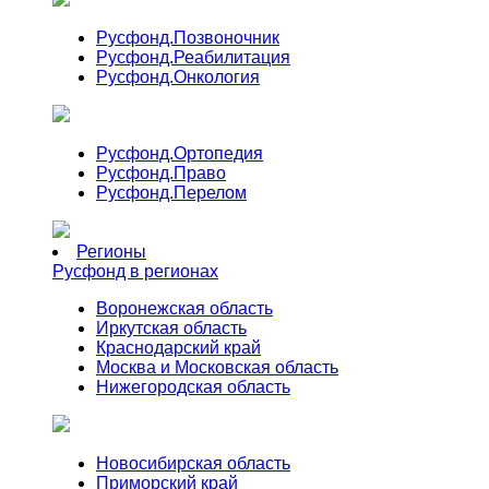
Русфонд.
Позвоночник
Русфонд.
Реабилитация
Русфонд.
Онкология
Русфонд.
Ортопедия
Русфонд.
Право
Русфонд.
Перелом
Регионы
Русфонд в регионах
Воронежская область
Иркутская область
Краснодарский край
Москва и Московская область
Нижегородская область
Новосибирская область
Приморский край