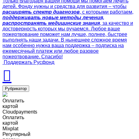
Только благодаря вашей помощи мы помогаем лечить
детей. Фонду нужны и средства для развития – чтобы
расширять спектр диагнозов
, с которыми работаем,
поддерживать новые методы лечения,
распространять медицинские знания
, за качество и
достоверность которых мы ручаемся. Любое ваше
пожертвование поможет нам лучше, полнее, быстрее
выполнять наши задачи. В нынешнее сложное время
нам особенно нужна ваша поддержка – подписка на
ежемесячный платеж или любое разовое
пожертвование. Спасибо!
Поддержать Русфонд
Рубрикатор
Оплатить
картой
Cloudpayments
Оплатить
картой
Mixplat
Регулярный