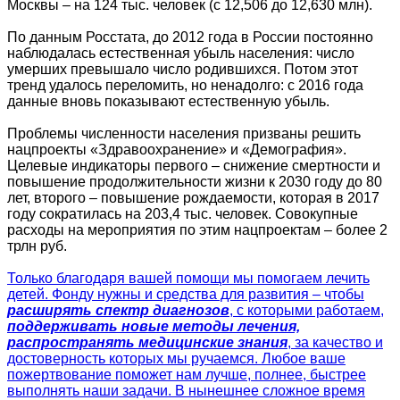
Москвы – на 124 тыс. человек (с 12,506 до 12,630 млн).
По данным Росстата, до 2012 года в России постоянно
наблюдалась естественная убыль населения: число
умерших превышало число родившихся. Потом этот
тренд удалось переломить, но ненадолго: с 2016 года
данные вновь показывают естественную убыль.
Проблемы численности населения призваны решить
нацпроекты «Здравоохранение» и «Демография».
Целевые индикаторы первого – снижение смертности и
повышение продолжительности жизни к 2030 году до 80
лет, второго – повышение рождаемости, которая в 2017
году сократилась на 203,4 тыс. человек. Совокупные
расходы на мероприятия по этим нацпроектам – более 2
трлн руб.
Только благодаря вашей помощи мы помогаем лечить
детей. Фонду нужны и средства для развития – чтобы
расширять спектр диагнозов
, с которыми работаем,
поддерживать новые методы лечения,
распространять медицинские знания
, за качество и
достоверность которых мы ручаемся. Любое ваше
пожертвование поможет нам лучше, полнее, быстрее
выполнять наши задачи. В нынешнее сложное время