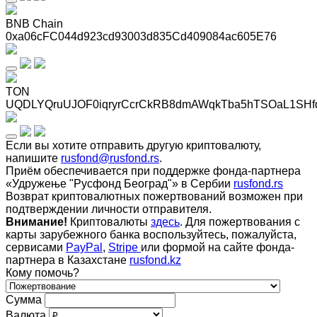
BNB Chain
0xa06cFC044d923cd93003d835Cd409084ac605E76
TON
UQDLYQruUJOF0iqryrCcrCkRB8dmAWqkTba5hTSOaL1SHf
Если вы хотите отправить другую криптовалюту,
напишите
rusfond@rusfond.rs
.
Приём обеспечивается при поддержке фонда-партнера
«Удружење "Русфонд Београд"» в Сербии
rusfond.rs
Возврат криптовалютных пожертвований возможен при
подтверждении личности отправителя.
Внимание!
Криптовалюты
здесь
. Для пожертвования с
карты зарубежного банка воспользуйтесь, пожалуйста,
сервисами
PayPal
,
Stripe
или формой на сайте фонда-
партнера в Казахстане
rusfond.kz
Кому помочь?
Сумма
Валюта