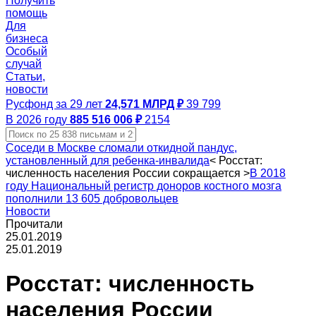
Получить
помощь
Для
бизнеса
Особый
случай
Статьи,
новости
Русфонд за 29 лет
24,571 МЛРД ₽
39 799
В 2026 году
885 516 006 ₽
2154
Соседи в Москве сломали откидной пандус,
установленный для ребенка-инвалида
<
Росстат:
численность населения России сокращается
>
В 2018
году Национальный регистр доноров костного мозга
пополнили 13 605 добровольцев
Новости
Прочитали
25.01.2019
25.01.2019
Росстат: численность
населения России