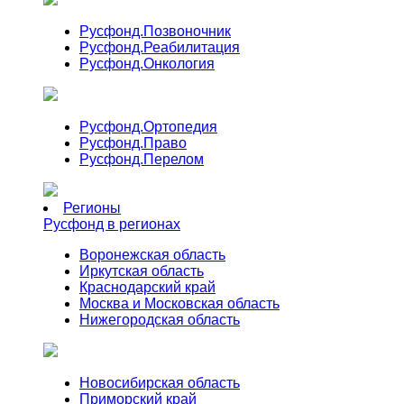
Русфонд.
Позвоночник
Русфонд.
Реабилитация
Русфонд.
Онкология
Русфонд.
Ортопедия
Русфонд.
Право
Русфонд.
Перелом
Регионы
Русфонд в регионах
Воронежская область
Иркутская область
Краснодарский край
Москва и Московская область
Нижегородская область
Новосибирская область
Приморский край