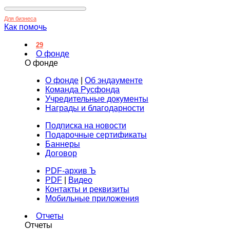
Для бизнеса
Как помочь
29
О фонде
О фонде
О фонде
|
Об эндаументе
Команда Русфонда
Учредительные документы
Награды и благодарности
Подписка на новости
Подарочные сертификаты
Баннеры
Договор
PDF-архив Ъ
PDF
|
Видео
Контакты и реквизиты
Мобильные приложения
Отчеты
Отчеты