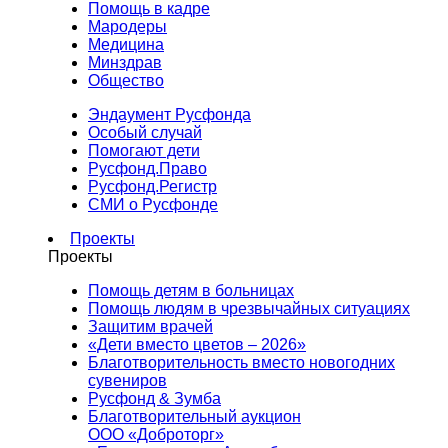
Помощь в кадре
Мародеры
Медицина
Минздрав
Общество
Эндаумент Русфонда
Особый случай
Помогают дети
Русфонд.Право
Русфонд.Регистр
СМИ о Русфонде
Проекты
Проекты
Помощь детям в больницах
Помощь людям в чрезвычайных ситуациях
Защитим врачей
«Дети вместо цветов – 2026»
Благотворительность вместо новогодних
сувениров
Русфонд & Зумба
Благотворительный аукцион
ООО «Доброторг»