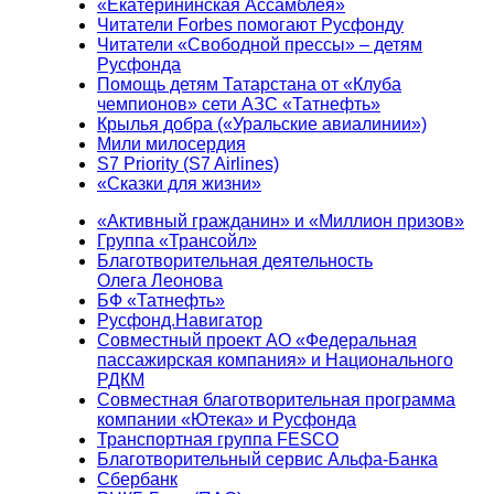
«Екатерининская Ассамблея»
Читатели Forbes помогают Русфонду
Читатели «Свободной прессы» – детям
Русфонда
Помощь детям Татарстана от «Клуба
чемпионов» сети АЗС «Татнефть»
Крылья добра («Уральские авиалинии»)
Мили милосердия
S7 Priority (S7 Airlines)
«Сказки для жизни»
«Активный гражданин» и «Миллион призов»
Группа «Трансойл»
Благотворительная деятельность
Олега Леонова
БФ «Татнефть»
Русфонд.Навигатор
Совместный проект АО «Федеральная
пассажирская компания» и Национального
РДКМ
Совместная благотворительная программа
компании «Ютека» и Русфонда
Транспортная группа FESCO
Благотворительный сервис Альфа-Банка
Сбербанк