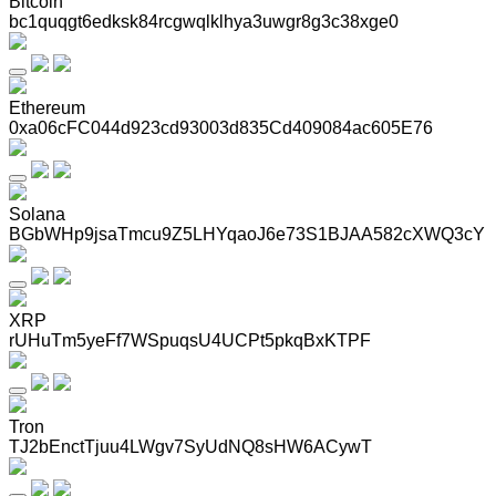
Bitcoin
bc1quqgt6edksk84rcgwqlklhya3uwgr8g3c38xge0
Ethereum
0xa06cFC044d923cd93003d835Cd409084ac605E76
Solana
BGbWHp9jsaTmcu9Z5LHYqaoJ6e73S1BJAA582cXWQ3cY
XRP
rUHuTm5yeFf7WSpuqsU4UCPt5pkqBxKTPF
Tron
TJ2bEnctTjuu4LWgv7SyUdNQ8sHW6ACywT