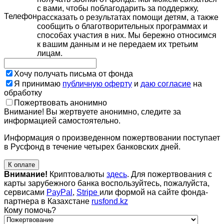
с вами, чтобы поблагодарить за поддержку,
Телефон
рассказать о результатах помощи детям, а также
сообщить о благотворительных программах и
способах участия в них. Мы бережно относимся
к вашим данным и не передаем их третьим
лицам.
Хочу получать письма от фонда
Я принимаю
публичную оферту
и
даю согласие
на
обработку
Пожертвовать анонимно
Внимание! Вы жертвуете анонимно, следите за
информацией самостоятельно.
Информация о произведенном пожертвовании поступает
в Русфонд в течение четырех банковских дней.
К оплате
Внимание!
Криптовалюты
здесь
. Для пожертвования с
карты зарубежного банка воспользуйтесь, пожалуйста,
сервисами
PayPal
,
Stripe
или формой на сайте фонда-
партнера в Казахстане
rusfond.kz
Кому помочь?