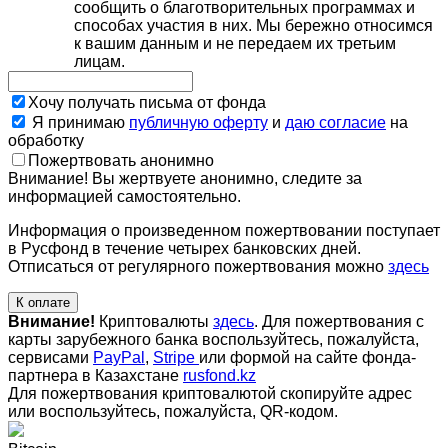
сообщить о благотворительных программах и
способах участия в них. Мы бережно относимся
к вашим данным и не передаем их третьим
лицам.
Хочу получать письма от фонда
Я принимаю
публичную оферту
и
даю согласие
на
обработку
Пожертвовать анонимно
Внимание! Вы жертвуете анонимно, следите за
информацией самостоятельно.
Информация о произведенном пожертвовании поступает
в Русфонд в течение четырех банковских дней.
Отписаться от регулярного пожертвования можно
здесь
К оплате
Внимание!
Криптовалюты
здесь
. Для пожертвования с
карты зарубежного банка воспользуйтесь, пожалуйста,
сервисами
PayPal
,
Stripe
или формой на сайте фонда-
партнера в Казахстане
rusfond.kz
Для пожертвования криптовалютой скопируйте адрес
или воспользуйтесь, пожалуйста, QR-кодом
.