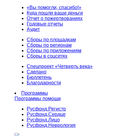
«Вы помогли, спасибо!»
Куда пошли ваши деньги
Отчет о пожертвованиях
Годовые отчеты
Аудит
Сборы по площадкам
Сборы по регионам
Сборы по приложениям
Сборы в соцсетях
Спецпроект «Четверть века»
Сделано
Бюллетень
Благодарности
Программы
Программы помощи
Русфонд.
Регистр
Русфонд.
Сердце
Русфонд.
Лицо
Русфонд.
Неврология