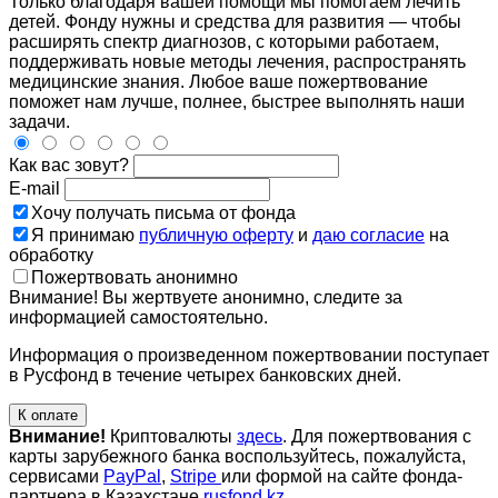
Только благодаря вашей помощи мы помогаем лечить
детей. Фонду нужны и средства для развития — чтобы
расширять спектр диагнозов, с которыми работаем,
поддерживать новые методы лечения, распространять
медицинские знания. Любое ваше пожертвование
поможет нам лучше, полнее, быстрее выполнять наши
задачи.
Как вас зовут?
E-mail
Хочу получать письма от фонда
Я принимаю
публичную оферту
и
даю согласие
на
обработку
Пожертвовать анонимно
Внимание! Вы жертвуете анонимно, следите за
информацией самостоятельно.
Информация о произведенном пожертвовании поступает
в Русфонд в течение четырех банковских дней.
К оплате
Внимание!
Криптовалюты
здесь
. Для пожертвования с
карты зарубежного банка воспользуйтесь, пожалуйста,
сервисами
PayPal
,
Stripe
или формой на сайте фонда-
партнера в Казахстане
rusfond.kz