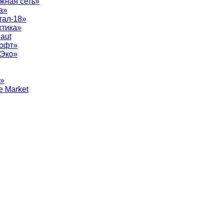
жная сеть»
а»
тал-18»
ктика»
aut
софт»
рЭко»
т»
e Market