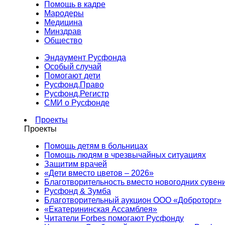
Помощь в кадре
Мародеры
Медицина
Минздрав
Общество
Эндаумент Русфонда
Особый случай
Помогают дети
Русфонд.Право
Русфонд.Регистр
СМИ о Русфонде
Проекты
Проекты
Помощь детям в больницах
Помощь людям в чрезвычайных ситуациях
Защитим врачей
«Дети вместо цветов – 2026»
Благотворительность вместо новогодних сувен
Русфонд & Зумба
Благотворительный аукцион ООО «Доброторг»
«Екатерининская Ассамблея»
Читатели Forbes помогают Русфонду