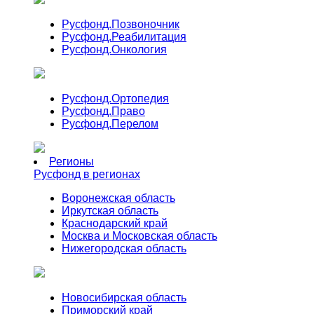
Русфонд.
Позвоночник
Русфонд.
Реабилитация
Русфонд.
Онкология
Русфонд.
Ортопедия
Русфонд.
Право
Русфонд.
Перелом
Регионы
Русфонд в регионах
Воронежская область
Иркутская область
Краснодарский край
Москва и Московская область
Нижегородская область
Новосибирская область
Приморский край