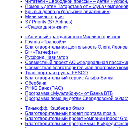
Читатели «Свободной прессы» – детям Русфон
Помощь детям Татарстана от «Клуба чемпионо
Крылья добра («Уральские авиалинии»)
Мили милосердия
S7 Priority (S7 Airlines)
«Сказки для жизни»
«Активный гражданин» и «Миллион призов»
Группа «Трансойл»
Благотворительная деятельность Олега Леонов
БФ «Татнефть»
Русфонд.Навигатор
Совместный проект АО «Федеральная пассажи
Совместная благотворительная программа ком
Транспортная группа FESCO
Благотворительный сервис Альфа-Банка
Сбербанк
РНКБ Банк (ПАО)
Программа «Мультибонус» от Банка ВТБ
Программа помощи детям Свердловской област
Тинькофф. Кэшбэк во благо
Благотворительный проект портала mos.ru
Благотворительный проект компании Indoor Gro
Благотворительные программы ГК «Кредитэксп