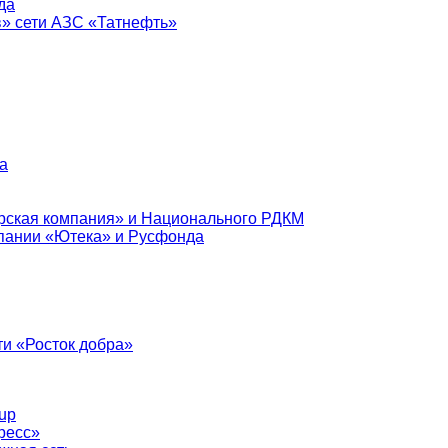
да
в» сети АЗС «Татнефть»
а
рская компания» и Национального РДКМ
пании «Ютека» и Русфонда
и «Росток добра»
up
ресс»