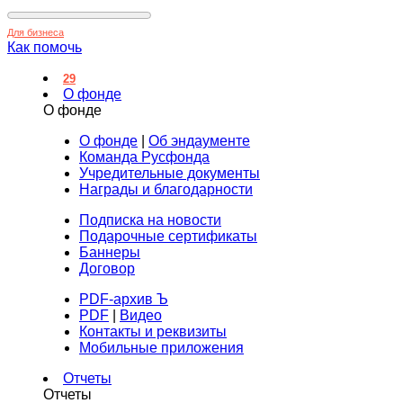
Для бизнеса
Как помочь
29
О фонде
О фонде
О фонде
|
Об эндаументе
Команда Русфонда
Учредительные документы
Награды и благодарности
Подписка на новости
Подарочные сертификаты
Баннеры
Договор
PDF-архив Ъ
PDF
|
Видео
Контакты и реквизиты
Мобильные приложения
Отчеты
Отчеты