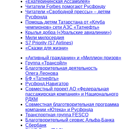
«Екатерининская Ассамблея»
Читатели Forbes помогают Русфонду
Читатели «Свободной прессы» – детям
Русфонда
Помощь детям Татарстана от «Клуба
чемпионов» сети АЗС «Татнефть»
Крылья добра («Уральские авиалинии»)
Мили милосердия
S7 Priority (S7 Airlines)
«Сказки для жизни»
«Активный гражданин» и «Миллион призов»
Группа «Трансойл»
Благотворительная деятельность
Олега Леонова
БФ «Татнефть»
Русфонд.Навигатор
Совместный проект АО «Федеральная
пассажирская компания» и Национального
РДКМ
Совместная благотворительная программа
компании «Ютека» и Русфонда
Транспортная группа FESCO
Благотворительный сервис Альфа-Банка
Сбербанк