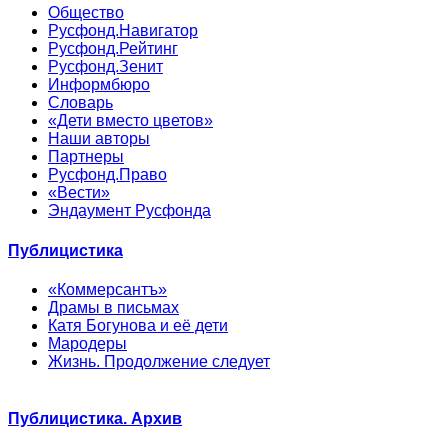
Общество
Русфонд.Навигатор
Русфонд.Рейтинг
Русфонд.Зенит
Информбюро
Словарь
«Дети вместо цветов»
Наши авторы
Партнеры
Русфонд.Право
«Вести»
Эндаумент Русфонда
Публицистика
«Коммерсантъ»
Драмы в письмах
Катя Богунова и её дети
Мародеры
Жизнь. Продолжение следует
Публицистика. Архив