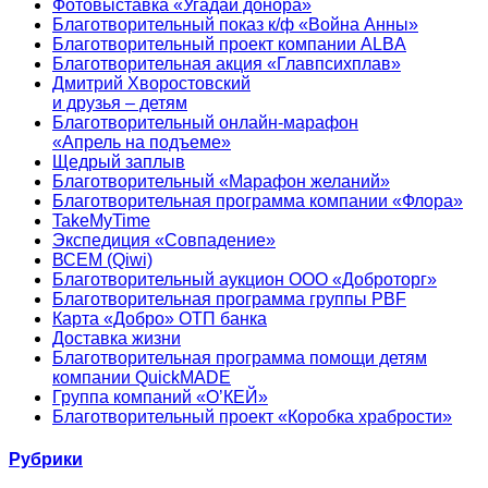
Фотовыставка «Угадай донора»
Благотворительный показ к/ф «Война Анны»
Благотворительный проект компании ALBA
Благотворительная акция «Главпсихплав»
Дмитрий Хворостовский
и друзья – детям
Благотворительный онлайн‑марафон
«Апрель на подъеме»
Щедрый заплыв
Благотворительный «Марафон желаний»
Благотворительная программа компании «Флора»
TakeMyTime
Экспедиция «Совпадение»
ВСЕМ (Qiwi)
Благотворительный аукцион ООО «Доброторг»
Благотворительная программа группы PBF
Карта «Добро» ОТП банка
Доставка жизни
Благотворительная программа помощи детям
компании QuickMADE
Группа компаний «О’КЕЙ»
Благотворительный проект «Коробка храбрости»
Рубрики