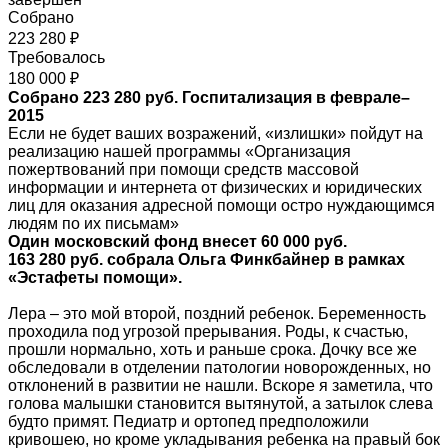
Собрано
223 280 ₽
Требовалось
180 000 ₽
Собрано 223 280 руб. Госпитализация в феврале–
2015
Если не будет ваших возражений, «излишки» пойдут на
реализацию нашей программы «Организация
пожертвований при помощи средств массовой
информации и интернета от физических и юридических
лиц для оказания адресной помощи остро нуждающимся
людям по их письмам»
Один московский фонд
внесет 60 000 руб.
163 280 руб. собрала Ольга Финкбайнер в рамках
«Эстафеты помощи».
Лера – это мой второй, поздний ребенок. Беременность
проходила под угрозой прерывания. Роды, к счастью,
прошли нормально, хоть и раньше срока. Дочку все же
обследовали в отделении патологии новорожденных, но
отклонений в развитии не нашли. Вскоре я заметила, что
голова малышки становится вытянутой, а затылок слева
будто примят. Педиатр и ортопед предположили
кривошею, но кроме укладывания ребенка на правый бок