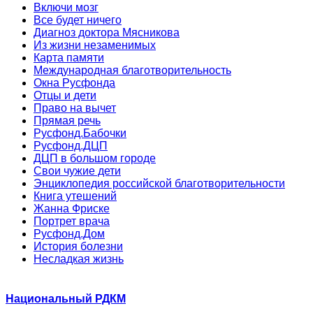
Включи мозг
Все будет ничего
Диагноз доктора Мясникова
Из жизни незаменимых
Карта памяти
Международная благотворительность
Окна Русфонда
Отцы и дети
Право на вычет
Прямая речь
Русфонд.Бабочки
Русфонд.ДЦП
ДЦП в большом городе
Свои чужие дети
Энциклопедия российской благотворительности
Книга утешений
Жанна Фриске
Портрет врача
Русфонд.Дом
История болезни
Несладкая жизнь
Национальный РДКМ