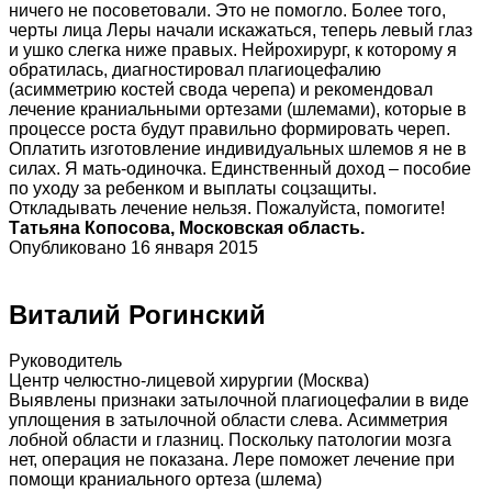
ничего не посоветовали. Это не помогло. Более того,
черты лица Леры начали искажаться, теперь левый глаз
и ушко слегка ниже правых. Нейрохирург, к которому я
обратилась, диагностировал плагиоцефалию
(асимметрию костей свода черепа) и рекомендовал
лечение краниальными ортезами (шлемами), которые в
процессе роста будут правильно формировать череп.
Оплатить изготовление индивидуальных шлемов я не в
силах. Я мать-одиночка. Единственный доход – пособие
по уходу за ребенком и выплаты соцзащиты.
Откладывать лечение нельзя. Пожалуйста, помогите!
Татьяна Копосова, Московская область.
Опубликовано 16 января 2015
Виталий Рогинский
Руководитель
Центр челюстно-лицевой хирургии (Москва)
Выявлены признаки затылочной плагиоцефалии в виде
уплощения в затылочной области слева. Асимметрия
лобной области и глазниц. Поскольку патологии мозга
нет, операция не показана. Лере поможет лечение при
помощи краниального ортеза (шлема)