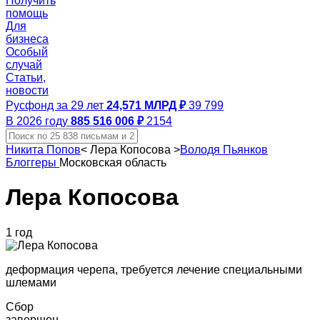
Получить
помощь
Для
бизнеса
Особый
случай
Статьи,
новости
Русфонд за 29 лет
24,571 МЛРД ₽
39 799
В 2026 году
885 516 006 ₽
2154
Никита Попов
<
Лера Копосова
>
Володя Пьянков
Блоггеры
Московская область
Лера Копосова
1 год
деформация черепа, требуется лечение специальными
шлемами
Сбор
завершен