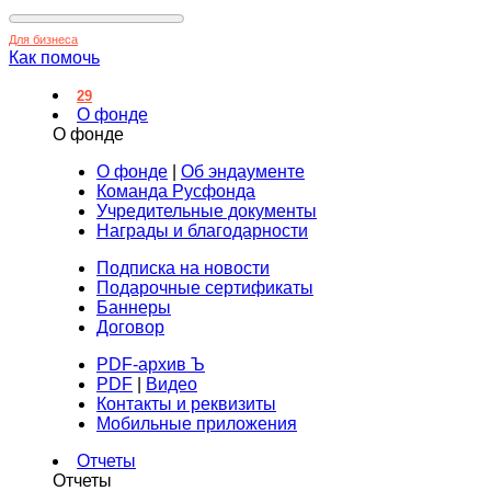
Для бизнеса
Как помочь
29
О фонде
О фонде
О фонде
|
Об эндаументе
Команда Русфонда
Учредительные документы
Награды и благодарности
Подписка на новости
Подарочные сертификаты
Баннеры
Договор
PDF-архив Ъ
PDF
|
Видео
Контакты и реквизиты
Мобильные приложения
Отчеты
Отчеты