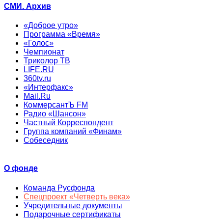
СМИ. Архив
«Доброе утро»
Программа «Время»
«Голос»
Чемпионат
Триколор ТВ
LIFE.RU
360tv.ru
«Интерфакс»
Mail.Ru
КоммерсантЪ FM
Радио «Шансон»
Частный Корреспондент
Группа компаний «Финам»
Собеседник
О фонде
Команда Русфонда
Спецпроект «Четверть века»
Учредительные документы
Подарочные сертификаты