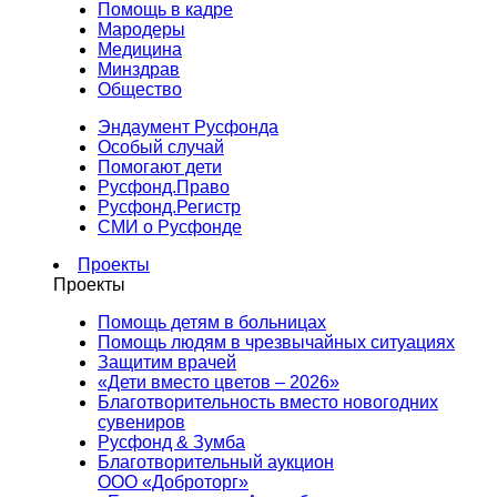
Помощь в кадре
Мародеры
Медицина
Минздрав
Общество
Эндаумент Русфонда
Особый случай
Помогают дети
Русфонд.Право
Русфонд.Регистр
СМИ о Русфонде
Проекты
Проекты
Помощь детям в больницах
Помощь людям в чрезвычайных ситуациях
Защитим врачей
«Дети вместо цветов – 2026»
Благотворительность вместо новогодних
сувениров
Русфонд & Зумба
Благотворительный аукцион
ООО «Доброторг»