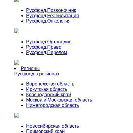
Русфонд.
Позвоночник
Русфонд.
Реабилитация
Русфонд.
Онкология
Русфонд.
Ортопедия
Русфонд.
Право
Русфонд.
Перелом
Регионы
Русфонд в регионах
Воронежская область
Иркутская область
Краснодарский край
Москва и Московская область
Нижегородская область
Новосибирская область
Приморский край