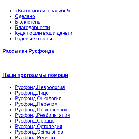
«Вы помогли, спасибо!»
Сделано
Бюллетень
Благодарности
Куда пошли ваши деньги
Годовые отчеты
Рассылки Русфонда
Наши программы помощи
Русфонд.Неврология
Русфонд.Лицо
Русфонд.Онкология
Русфонд.Перелом
Русфонд.Позвоночник
Русфонд.Реабилитация
Русфонд.Сердце
Русфонд.Ортопедия
Русфонд.Spina bifida
Русфонд.Регистр