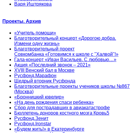
Варя Иштрякова
Проекты. Архив
«Учитель помощи»
Благотворительный концерт «Дорогою добра.
Измени одну жизнь»
Благотворительный проект
Совкомбанка «Готовимся к школе с "Халвой"!»
Гала-концерт «Иван Васильев. С любовью…»
Акция «Последний звонок – 2021»
XVIII Венский бал в Москве
Русфонд.Марафон
Щедрый вторник Русфонда
Благотворительные проекты учеников школы №867
(Москва)
«Бронницкий ювелир»
«На день рождения спаси ребенка»
Сбор для пострадавших в авиакатастрофе
Бюллетень доноров костного мозга Кровь5
Русфонд.Зенит
Русфонд.Ironstar
«Будем жить!» в Екатеринбурге