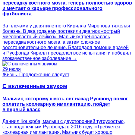
пересадку костного мозга, теперь полностью здоров
и мечтает о карьере профессионального
футболиста
За плечами у девятилетнего Кирилла Миронова тяжелая
болезнь. В два года ему поставили диагноз «острый
миелобластный лейкоз». Мальчику требовалась
пересадка костного мозга, а затем сложное
восстановительное лечение. Благодаря помощи врачей
и Русфонда Кирилл преодолел все испытания и победил
злокачественное заболевание →
29 июля
Жизнь. Продолжение следует
С включенным звуком
Мальчик, которому шесть лет назад Русфонд помог
оплатить кохлеарную имплантацию, пойдет
в первый класс
Даниил Коцюрба, малыш с двусторонней тугоухостью,
стал подопечным Русфонда в 2016 году. «Требуется
кохлеарная имплантация. Мальчик будет хорошо