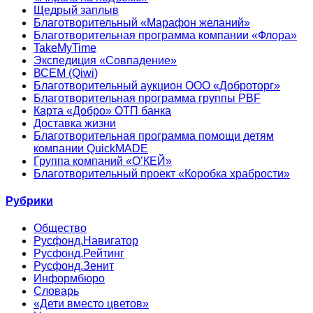
Щедрый заплыв
Благотворительный «Марафон желаний»
Благотворительная программа компании «Флора»
TakeMyTime
Экспедиция «Совпадение»
ВСЕМ (Qiwi)
Благотворительный аукцион ООО «Доброторг»
Благотворительная программа группы PBF
Карта «Добро» ОТП банка
Доставка жизни
Благотворительная программа помощи детям
компании QuickMADE
Группа компаний «О’КЕЙ»
Благотворительный проект «Коробка храбрости»
Рубрики
Общество
Русфонд.Навигатор
Русфонд.Рейтинг
Русфонд.Зенит
Информбюро
Словарь
«Дети вместо цветов»