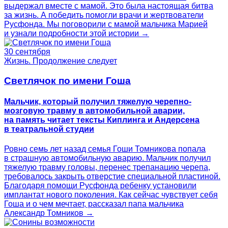
выдержал вместе с мамой. Это была настоящая битва
за жизнь. А победить помогли врачи и жертвователи
Русфонда. Мы поговорили с мамой мальчика Марией
и узнали подробности этой истории →
30 сентября
Жизнь. Продолжение следует
Светлячок по имени Гоша
Мальчик, который получил тяжелую черепно-
мозговую травму в автомобильной аварии,
на память читает тексты Киплинга и Андерсена
в театральной студии
Ровно семь лет назад семья Гоши Томникова попала
в страшную автомобильную аварию. Мальчик получил
тяжелую травму головы, перенес трепанацию черепа,
требовалось закрыть отверстие специальной пластиной.
Благодаря помощи Русфонда ребенку установили
имплантат нового поколения. Как сейчас чувствует себя
Гоша и о чем мечтает, рассказал папа мальчика
Александр Томников →