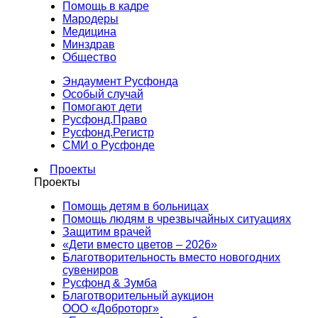
Помощь в кадре
Мародеры
Медицина
Минздрав
Общество
Эндаумент Русфонда
Особый случай
Помогают дети
Русфонд.Право
Русфонд.Регистр
СМИ о Русфонде
Проекты
Проекты
Помощь детям в больницах
Помощь людям в чрезвычайных ситуациях
Защитим врачей
«Дети вместо цветов – 2026»
Благотворительность вместо новогодних
сувениров
Русфонд & Зумба
Благотворительный аукцион
ООО «Доброторг»