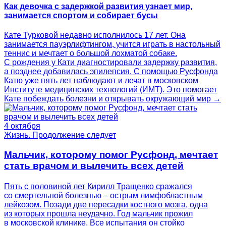
Как девочка с задержкой развития узнает мир,
занимается спортом и собирает бусы
Кате Турковой недавно исполнилось 17 лет. Она
занимается пауэрлифтингом, учится играть в настольный
теннис и мечтает о большой лохматой собаке.
С рождения у Кати диагностировали задержку развития,
а позднее добавилась эпилепсия. С помощью Русфонда
Катю уже пять лет наблюдают и лечат в московском
Институте медицинских технологий (ИМТ). Это помогает
Кате побеждать болезни и открывать окружающий мир →
4 октября
Жизнь. Продолжение следует
Мальчик, которому помог Русфонд, мечтает
стать врачом и вылечить всех детей
Пять с половиной лет Кирилл Тращенко сражался
со смертельной болезнью – острым лимфобластным
лейкозом. Позади две пересадки костного мозга, одна
из которых прошла неудачно. Год мальчик прожил
в московской клинике. Все испытания он стойко