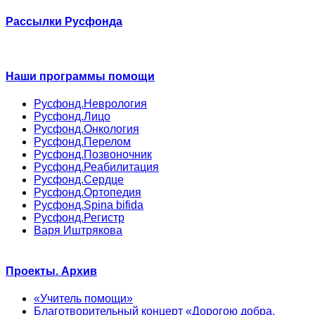
Рассылки Русфонда
Наши программы помощи
Русфонд.Неврология
Русфонд.Лицо
Русфонд.Онкология
Русфонд.Перелом
Русфонд.Позвоночник
Русфонд.Реабилитация
Русфонд.Сердце
Русфонд.Ортопедия
Русфонд.Spina bifida
Русфонд.Регистр
Варя Иштрякова
Проекты. Архив
«Учитель помощи»
Благотворительный концерт «Дорогою добра.