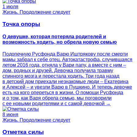
1 июля
Жизнь. Продолжение следует
Точка опоры
О девушке, которая потеряла родителей и
возможность ходить, но обрела новую семью
Подопечную Русфонда Варю Иштрякову после смерти
мамы забрал к себе отец. Автокатастрофа, случившаяся
летом 2016 года, отняла у Вари папу, а вместе с ним –
дом, родных и друзей. Девочка получила травму
спинного мозга и перестала ходить. Три года назад
в детский дом приехали незнакомые люди – Екатерина
и Алексей – и увезли Варю в Пушкино. И теперь девочке
есть на кого опереться в жизни. О помощи Русфонда
и о том, как Варя обрела семью, мы поговорили
с ее новыми родителями и с самой девочкой →
8 июня
Жизнь. Продолжение следует
Отметка силы