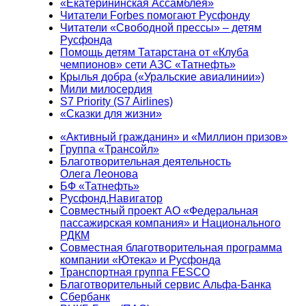
«Екатерининская Ассамблея»
Читатели Forbes помогают Русфонду
Читатели «Свободной прессы» – детям
Русфонда
Помощь детям Татарстана от «Клуба
чемпионов» сети АЗС «Татнефть»
Крылья добра («Уральские авиалинии»)
Мили милосердия
S7 Priority (S7 Airlines)
«Сказки для жизни»
«Активный гражданин» и «Миллион призов»
Группа «Трансойл»
Благотворительная деятельность
Олега Леонова
БФ «Татнефть»
Русфонд.Навигатор
Совместный проект АО «Федеральная
пассажирская компания» и Национального
РДКМ
Совместная благотворительная программа
компании «Ютека» и Русфонда
Транспортная группа FESCO
Благотворительный сервис Альфа-Банка
Сбербанк