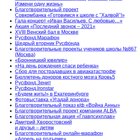
Измени одну жизнь»
Благотворительный проект
Совкомбанка «Готовимся к школе с "Халвой"!»
Гала-концерт «Иван Васильев. С любовью…»
Акция «Последний звонок – 2021»
XVIII Венский бал в Москве
Русфонд.Марафон
Щедрый вторник Русфонда
Благотворительные проекты учеников школы №867
(Москва)
«Бронницкий ювелир»
«На день рождения спаси ребенка»
Сбор для пострадавших в авиакатастрофе
Бюллетень доноров костного мозга Кровь5
Русфонд.Зенит
Русфонд.Ironstar
«Будем жить!» в Екатеринбурге
Фотовыставка «Угадай донора»
Благотворительный показ к/ф «Война Анны»
Благотворительный проект компании ALBA
Благотворительная акция «Главпсихплав»
Дмитрий Хворостовский
и друзья – детям
Благотворительный онлайн‑марафон
«Апрель на подъеме»