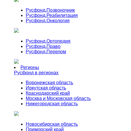
Русфонд.
Позвоночник
Русфонд.
Реабилитация
Русфонд.
Онкология
Русфонд.
Ортопедия
Русфонд.
Право
Русфонд.
Перелом
Регионы
Русфонд в регионах
Воронежская область
Иркутская область
Краснодарский край
Москва и Московская область
Нижегородская область
Новосибирская область
Приморский край