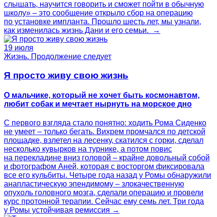
слышать, научится говорить и сможет пойти в обычную
школу» – это сообщение открыло сбор на операцию
по установке импланта. Прошло шесть лет, мы узнали,
как изменилась жизнь Дани и его семьи. →
19 июля
Жизнь. Продолжение следует
Я просто живу свою жизнь
О мальчике, который не хочет быть космонавтом,
любит собак и мечтает нырнуть на морское дно
С первого взгляда стало понятно: ходить Рома Сиденко
не умеет – только бегать. Вихрем промчался по детской
площадке, взлетел на лесенку, скатился с горки, сделал
несколько кувырков на турнике, а потом повис
на перекладине вниз головой – крайне довольный собой
и фотографом Аней, которая с восторгом фиксировала
все его кульбиты. Четыре года назад у Ромы обнаружили
анапластическую эпендимому – злокачественную
опухоль головного мозга, сделали операцию и провели
курс протонной терапии. Сейчас ему семь лет. Три года
у Ромы устойчивая ремиссия →