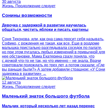
30 августа
Жизнь. Продолжение следует
Сонины возможности
Девочка с задержкой в развитии научилась
общаться, чистить яблоки и писать картины
Соня Тихонова, или, как она сама просит себя называть,
Софико, с рождения не такая, как все. Еще в роддоме
малышка пристально разглядывала соседок по палате,
но при этом пугалась любых изменений в привычной для
нее обстановке. Мама Екатерина сразу поняла, что
с дочкой что-то не так, но что именно – не знала. Врачи
советовали подождать до трех лет, а потом сказали: «Где
вы раньше были?» А затем добавили страшное: «У Сони
задержка в развитии» →
12 августа
Жизнь. Продолжение следует
Маленький знаток большого футбола
Мальчик, который несколько лет назад перенес