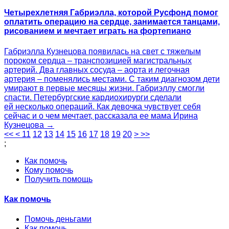
Четырехлетняя Габриэлла, которой Русфонд помог
оплатить операцию на сердце, занимается танцами,
рисованием и мечтает играть на фортепиано
Габриэлла Кузнецова появилась на свет с тяжелым
пороком сердца – транспозицией магистральных
артерий. Два главных сосуда – аорта и легочная
артерия – поменялись местами. С таким диагнозом дети
умирают в первые месяцы жизни. Габриэллу смогли
спасти. Петербургские кардиохирурги сделали
ей несколько операций. Как девочка чувствует себя
сейчас и о чем мечтает, рассказала ее мама Ирина
Кузнецова →
<<
<
11
12
13
14
15
16
17
18
19
20
>
>>
;
Как помочь
Кому помочь
Получить помощь
Как помочь
Помочь деньгами
Как помочь