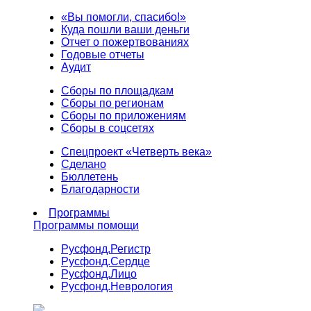
«Вы помогли, спасибо!»
Куда пошли ваши деньги
Отчет о пожертвованиях
Годовые отчеты
Аудит
Сборы по площадкам
Сборы по регионам
Сборы по приложениям
Сборы в соцсетях
Спецпроект «Четверть века»
Сделано
Бюллетень
Благодарности
Программы
Программы помощи
Русфонд.
Регистр
Русфонд.
Сердце
Русфонд.
Лицо
Русфонд.
Неврология