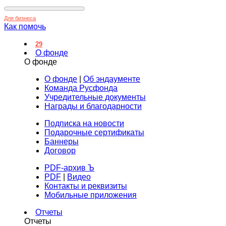
Для бизнеса
Как помочь
29
О фонде
О фонде
О фонде
|
Об эндаументе
Команда Русфонда
Учредительные документы
Награды и благодарности
Подписка на новости
Подарочные сертификаты
Баннеры
Договор
PDF-архив Ъ
PDF
|
Видео
Контакты и реквизиты
Мобильные приложения
Отчеты
Отчеты