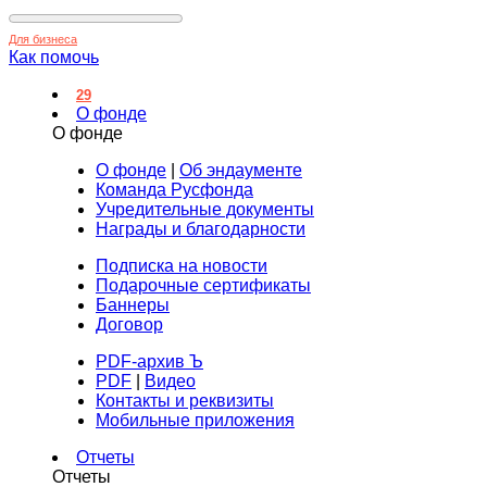
Для бизнеса
Как помочь
29
О фонде
О фонде
О фонде
|
Об эндаументе
Команда Русфонда
Учредительные документы
Награды и благодарности
Подписка на новости
Подарочные сертификаты
Баннеры
Договор
PDF-архив Ъ
PDF
|
Видео
Контакты и реквизиты
Мобильные приложения
Отчеты
Отчеты