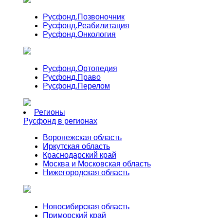
Русфонд.
Позвоночник
Русфонд.
Реабилитация
Русфонд.
Онкология
Русфонд.
Ортопедия
Русфонд.
Право
Русфонд.
Перелом
Регионы
Русфонд в регионах
Воронежская область
Иркутская область
Краснодарский край
Москва и Московская область
Нижегородская область
Новосибирская область
Приморский край