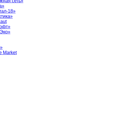
жная сеть»
а»
тал-18»
ктика»
aut
софт»
рЭко»
т»
e Market