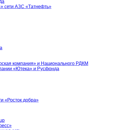
да
в» сети АЗС «Татнефть»
а
рская компания» и Национального РДКМ
пании «Ютека» и Русфонда
и «Росток добра»
up
ресс»