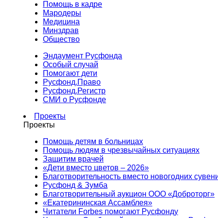
Помощь в кадре
Мародеры
Медицина
Минздрав
Общество
Эндаумент Русфонда
Особый случай
Помогают дети
Русфонд.Право
Русфонд.Регистр
СМИ о Русфонде
Проекты
Проекты
Помощь детям в больницах
Помощь людям в чрезвычайных ситуациях
Защитим врачей
«Дети вместо цветов – 2026»
Благотворительность вместо новогодних сувен
Русфонд & Зумба
Благотворительный аукцион ООО «Доброторг»
«Екатерининская Ассамблея»
Читатели Forbes помогают Русфонду