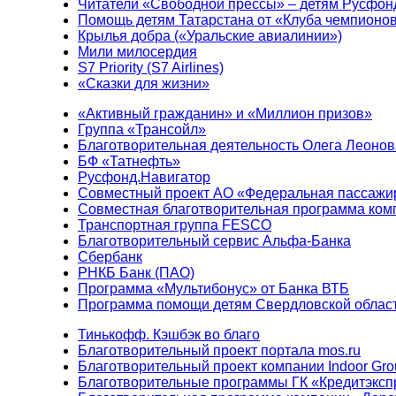
Читатели «Свободной прессы» – детям Русфон
Помощь детям Татарстана от «Клуба чемпионо
Крылья добра («Уральские авиалинии»)
Мили милосердия
S7 Priority (S7 Airlines)
«Сказки для жизни»
«Активный гражданин» и «Миллион призов»
Группа «Трансойл»
Благотворительная деятельность Олега Леонов
БФ «Татнефть»
Русфонд.Навигатор
Совместный проект АО «Федеральная пассажи
Совместная благотворительная программа ком
Транспортная группа FESCO
Благотворительный сервис Альфа-Банка
Сбербанк
РНКБ Банк (ПАО)
Программа «Мультибонус» от Банка ВТБ
Программа помощи детям Свердловской област
Тинькофф. Кэшбэк во благо
Благотворительный проект портала mos.ru
Благотворительный проект компании Indoor Gro
Благотворительные программы ГК «Кредитэксп