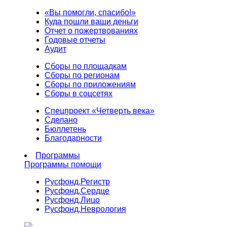
«Вы помогли, спасибо!»
Куда пошли ваши деньги
Отчет о пожертвованиях
Годовые отчеты
Аудит
Сборы по площадкам
Сборы по регионам
Сборы по приложениям
Сборы в соцсетях
Спецпроект «Четверть века»
Сделано
Бюллетень
Благодарности
Программы
Программы помощи
Русфонд.
Регистр
Русфонд.
Сердце
Русфонд.
Лицо
Русфонд.
Неврология