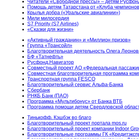
Читатели «Свободной прессы» – детям Русфон
Помощь детям Татарстана от «Клуба чемпионо
Крылья добра («Уральские авиалинии»)
Мили милосердия
S7 Priority (S7 Airlines)
«Сказки для жизни»
«Активный гражданин» и «Миллион призов»
Группа «Трансойл»
Благотворительная деятельность Олега Леонов
БФ «Татнефть»
Русфонд.Навигатор
Совместный проект АО «Федеральная пассажи
Совместная благотворительная программа ком
Транспортная группа FESCO
Благотворительный сервис Альфа-Банка
Сбербанк
РНКБ Банк (ПАО)
Программа «Мультибонус» от Банка ВТБ
Программа помощи детям Свердловской област
Тинькофф. Кэшбэк во благо
Благотворительный проект портала mos.ru
Благотворительный проект компании Indoor Gro
Благотворительные программы ГК «Кредитэксп