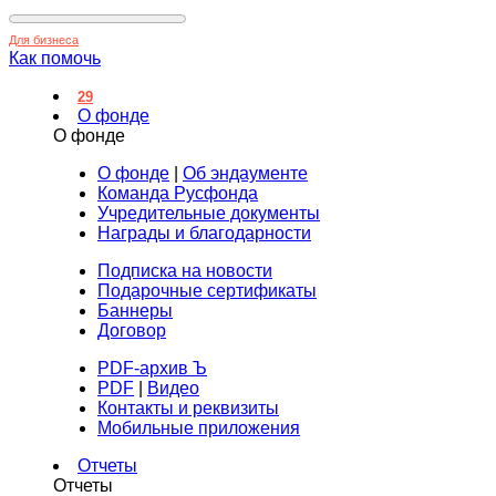
Для бизнеса
Как помочь
29
О фонде
О фонде
О фонде
|
Об эндаументе
Команда Русфонда
Учредительные документы
Награды и благодарности
Подписка на новости
Подарочные сертификаты
Баннеры
Договор
PDF-архив Ъ
PDF
|
Видео
Контакты и реквизиты
Мобильные приложения
Отчеты
Отчеты