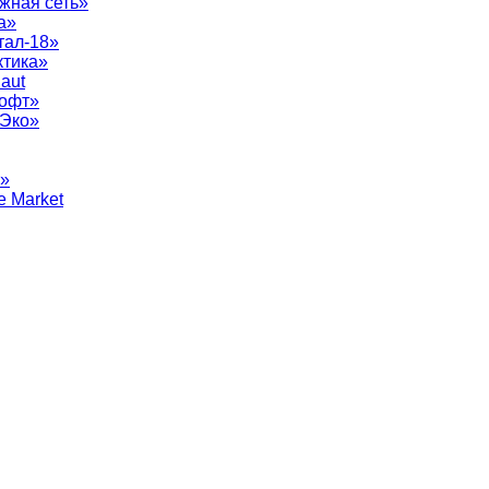
жная сеть»
а»
тал-18»
ктика»
aut
софт»
рЭко»
т»
e Market