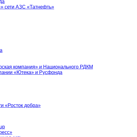
да
в» сети АЗС «Татнефть»
а
рская компания» и Национального РДКМ
пании «Ютека» и Русфонда
и «Росток добра»
up
ресс»