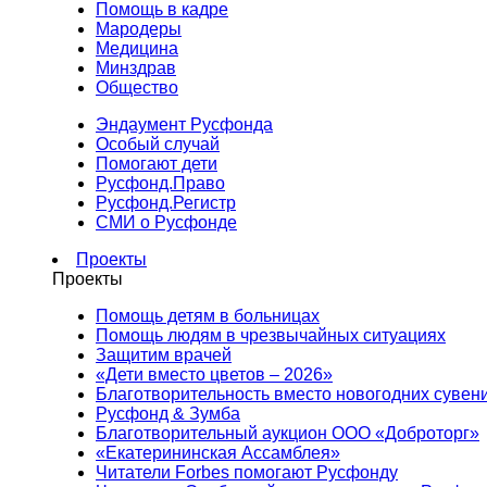
Помощь в кадре
Мародеры
Медицина
Минздрав
Общество
Эндаумент Русфонда
Особый случай
Помогают дети
Русфонд.Право
Русфонд.Регистр
СМИ о Русфонде
Проекты
Проекты
Помощь детям в больницах
Помощь людям в чрезвычайных ситуациях
Защитим врачей
«Дети вместо цветов – 2026»
Благотворительность вместо новогодних сувен
Русфонд & Зумба
Благотворительный аукцион ООО «Доброторг»
«Екатерининская Ассамблея»
Читатели Forbes помогают Русфонду