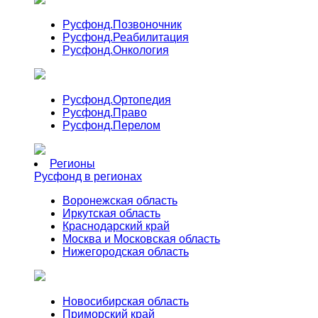
Русфонд.
Позвоночник
Русфонд.
Реабилитация
Русфонд.
Онкология
Русфонд.
Ортопедия
Русфонд.
Право
Русфонд.
Перелом
Регионы
Русфонд в регионах
Воронежская область
Иркутская область
Краснодарский край
Москва и Московская область
Нижегородская область
Новосибирская область
Приморский край