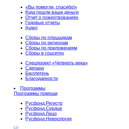
«Вы помогли, спасибо!»
Куда пошли ваши деньги
Отчет о пожертвованиях
Годовые отчеты
Аудит
Сборы по площадкам
Сборы по регионам
Сборы по приложениям
Сборы в соцсетях
Спецпроект «Четверть века»
Сделано
Бюллетень
Благодарности
Программы
Программы помощи
Русфонд.
Регистр
Русфонд.
Сердце
Русфонд.
Лицо
Русфонд.
Неврология