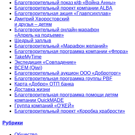
Благотворительный показ к/ф «Война Анны»
Благотворительный проект компании ALBA
Благотворительная акция «Главпсихплав»
Дмитрий Хворостовский
и друзья – детям
Благотворительный онлайн‑марафон
«Апрель на подъеме»
Щедрый заплыв
Благотворительный «Марафон желаний»
Благотворительная программа компании «Флора»
TakeMyTime
Экспедиция «Совпадение»
ВСЕМ (Qiwi)
Благотворительный аукцион ООО «Доброторг»
Благотворительная программа группы PBF
Карта «Добро» ОТП банка
Доставка жизни
Благотворительная программа помощи детям
компании QuickMADE
Группа компаний «О’КЕЙ»
Благотворительный проект «Коробка храбрости»
Рубрики
Общество