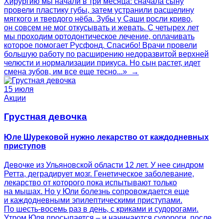
Хирургию мы начали в три месяца: сначала сыну
провели пластику губы, затем устранили расщелину
мягкого и твердого нёба. Зубы у Саши росли криво,
он совсем не мог откусывать и жевать. С четырех лет
мы проходим ортодонтическое лечение, оплачивать
которое помогает Русфонд. Спасибо! Врачи провели
большую работу по расширению недоразвитой верхней
челюсти и нормализации прикуса. Но сын растет, идет
смена зубов, им все еще тесно...» →
15 июля
Акции
Грустная девочка
Юле Шурековой нужно лекарство от каждодневных
приступов
Девочке из Ульяновской области 12 лет. У нее синдром
Ретта, деградирует мозг. Генетическое заболевание,
лекарство от которого пока испытывают только
на мышах. Но у Юли болезнь сопровождается еще
и каждодневными эпилептическими приступами.
По шесть-восемь раз в день, с криками и судорогами.
Утром Юля просыпается – и начинаются судороги, после