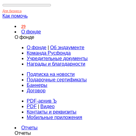
Для бизнеса
Как помочь
29
О фонде
О фонде
О фонде
|
Об эндаументе
Команда Русфонда
Учредительные документы
Награды и благодарности
Подписка на новости
Подарочные сертификаты
Баннеры
Договор
PDF-архив Ъ
PDF
|
Видео
Контакты и реквизиты
Мобильные приложения
Отчеты
Отчеты