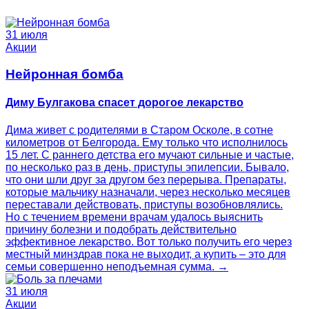
31 июля
Акции
Нейронная бомба
Диму Булгакова спасет дорогое лекарство
Дима живет с родителями в Старом Осколе, в сотне
километров от Белгорода. Ему только что исполнилось
15 лет. С раннего детства его мучают сильные и частые,
по несколько раз в день, приступы эпилепсии. Бывало,
что они шли друг за другом без перерыва. Препараты,
которые мальчику назначали, через несколько месяцев
переставали действовать, приступы возобновлялись.
Но с течением времени врачам удалось выяснить
причину болезни и подобрать действительно
эффективное лекарство. Вот только получить его через
местный минздрав пока не выходит, а купить – это для
семьи совершенно неподъемная сумма. →
31 июля
Акции