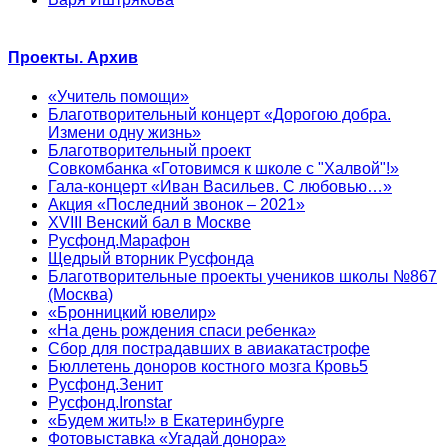
Проекты. Архив
«Учитель помощи»
Благотворительный концерт «Дорогою добра.
Измени одну жизнь»
Благотворительный проект
Совкомбанка «Готовимся к школе с "Халвой"!»
Гала-концерт «Иван Васильев. С любовью…»
Акция «Последний звонок – 2021»
XVIII Венский бал в Москве
Русфонд.Марафон
Щедрый вторник Русфонда
Благотворительные проекты учеников школы №867
(Москва)
«Бронницкий ювелир»
«На день рождения спаси ребенка»
Сбор для пострадавших в авиакатастрофе
Бюллетень доноров костного мозга Кровь5
Русфонд.Зенит
Русфонд.Ironstar
«Будем жить!» в Екатеринбурге
Фотовыставка «Угадай донора»