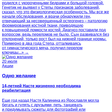
родился с укороченными бедрами и большой головой.
Генетик не выявил у Степы признаков заболеваний,
сказал, что это физиологическая особенность. Мы все же
начали обследования, и врачи обнаружили ген,
отвечающий за несовершенный остеогенез – патологию
формирования костной ткани, приводящую
к повышенной ломкости костей. Диагноз поставили под
вопросом, ведь переломов не было. Сын развивался без
отклонений, только рост был на нижней границе нормы.
Примерно в два года Степа, отталкиваясь
от гимнастического мяча, получил перелом
ключицы...» →
20 июля
Акции
Одно желание
14-летней Насте жизненно необходима
реабилитация
Еще год назад Настя Калинина из Ярославля могла
бегать и гулять с друзьями, петь, танцевать
и придумывать сюжеты для фотографий или