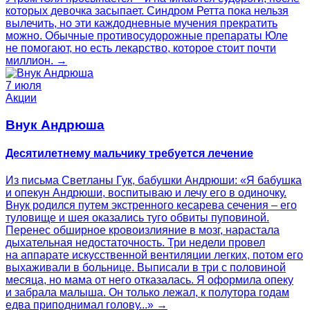
которых девочка засыпает. Синдром Ретта пока нельзя
вылечить, но эти каждодневные мучения прекратить
можно. Обычные противосудорожные препараты Юле
не помогают, но есть лекарство, которое стоит почти
миллион. →
7 июля
Акции
Внук Андрюша
Десятилетнему мальчику требуется лечение
Из письма Светланы Гук, бабушки Андрюши: «Я бабушка
и опекун Андрюши, воспитываю и лечу его в одиночку.
Внук родился путем экстренного кесарева сечения – его
туловище и шея оказались туго обвиты пуповиной.
Перенес обширное кровоизлияние в мозг, нарастала
дыхательная недостаточность. Три недели провел
на аппарате искусственной вентиляции легких, потом его
выхаживали в больнице. Выписали в три с половиной
месяца, но мама от него отказалась. Я оформила опеку
и забрала малыша. Он только лежал, к полутора годам
едва приподнимал голову...» →