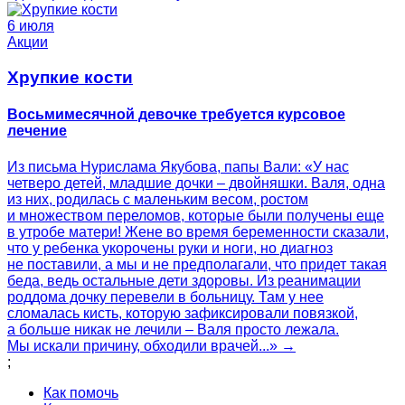
6 июля
Акции
Хрупкие кости
Восьмимесячной девочке требуется курсовое
лечение
Из письма Нурислама Якубова, папы Вали: «У нас
четверо детей, младшие дочки – двойняшки. Валя, одна
из них, родилась с маленьким весом, ростом
и множеством переломов, которые были получены еще
в утробе матери! Жене во время беременности сказали,
что у ребенка укорочены руки и ноги, но диагноз
не поставили, а мы и не предполагали, что придет такая
беда, ведь остальные дети здоровы. Из реанимации
роддома дочку перевели в больницу. Там у нее
сломалась кисть, которую зафиксировали повязкой,
а больше никак не лечили – Валя просто лежала.
Мы искали причину, обходили врачей...» →
;
Как помочь