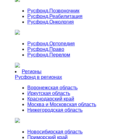
Русфонд.
Позвоночник
Русфонд.
Реабилитация
Русфонд.
Онкология
Русфонд.
Ортопедия
Русфонд.
Право
Русфонд.
Перелом
Регионы
Русфонд в регионах
Воронежская область
Иркутская область
Краснодарский край
Москва и Московская область
Нижегородская область
Новосибирская область
Приморский край