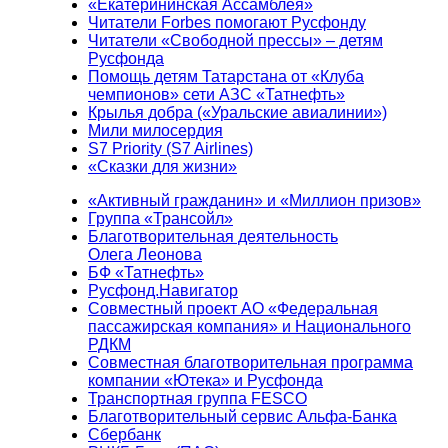
«Екатерининская Ассамблея»
Читатели Forbes помогают Русфонду
Читатели «Свободной прессы» – детям
Русфонда
Помощь детям Татарстана от «Клуба
чемпионов» сети АЗС «Татнефть»
Крылья добра («Уральские авиалинии»)
Мили милосердия
S7 Priority (S7 Airlines)
«Сказки для жизни»
«Активный гражданин» и «Миллион призов»
Группа «Трансойл»
Благотворительная деятельность
Олега Леонова
БФ «Татнефть»
Русфонд.Навигатор
Совместный проект АО «Федеральная
пассажирская компания» и Национального
РДКМ
Совместная благотворительная программа
компании «Ютека» и Русфонда
Транспортная группа FESCO
Благотворительный сервис Альфа-Банка
Сбербанк