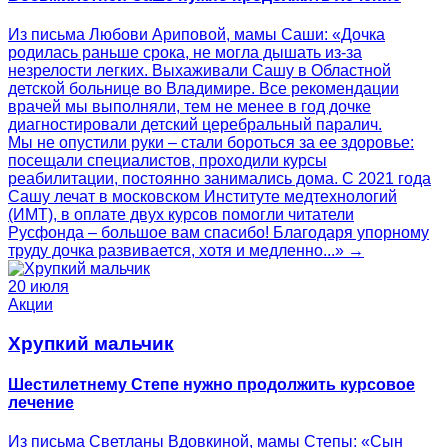
Из письма Любови Ариповой, мамы Саши: «Дочка
родилась раньше срока, не могла дышать из-за
незрелости легких. Выхаживали Сашу в Областной
детской больнице во Владимире. Все рекомендации
врачей мы выполняли, тем не менее в год дочке
диагностировали детский церебральный паралич.
Мы не опустили руки – стали бороться за ее здоровье:
посещали специалистов, проходили курсы
реабилитации, постоянно занимались дома. С 2021 года
Сашу лечат в московском Институте медтехнологий
(ИМТ), в оплате двух курсов помогли читатели
Русфонда – большое вам спасибо! Благодаря упорному
труду дочка развивается, хотя и медленно...» →
20 июля
Акции
Хрупкий мальчик
Шестилетнему Степе нужно продолжить курсовое
лечение
Из письма Светланы Вдовкиной, мамы Степы: «Сын