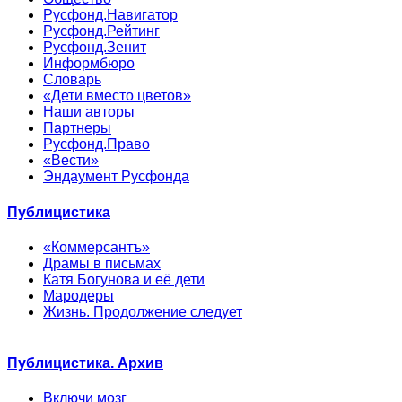
Русфонд.Навигатор
Русфонд.Рейтинг
Русфонд.Зенит
Информбюро
Словарь
«Дети вместо цветов»
Наши авторы
Партнеры
Русфонд.Право
«Вести»
Эндаумент Русфонда
Публицистика
«Коммерсантъ»
Драмы в письмах
Катя Богунова и её дети
Мародеры
Жизнь. Продолжение следует
Публицистика. Архив
Включи мозг