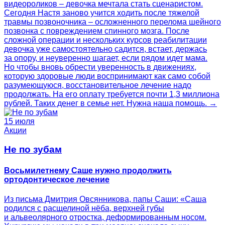
видеороликов – девочка мечтала стать сценаристом.
Сегодня Настя заново учится ходить после тяжелой
травмы позвоночника – осложненного перелома шейного
позвонка с повреждением спинного мозга. После
сложной операции и нескольких курсов реабилитации
девочка уже самостоятельно садится, встает, держась
за опору, и неуверенно шагает, если рядом идет мама.
Но чтобы вновь обрести уверенность в движениях,
которую здоровые люди воспринимают как само собой
разумеющуюся, восстановительное лечение надо
продолжать. На его оплату требуется почти 1,3 миллиона
рублей. Таких денег в семье нет. Нужна наша помощь. →
15 июля
Акции
Не по зубам
Восьмилетнему Саше нужно продолжить
ортодонтическое лечение
Из письма Дмитрия Овсянникова, папы Саши: «Саша
родился с расщелиной нёба, верхней губы
и альвеолярного отростка, деформированным носом.