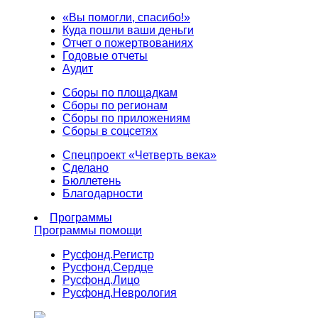
«Вы помогли, спасибо!»
Куда пошли ваши деньги
Отчет о пожертвованиях
Годовые отчеты
Аудит
Сборы по площадкам
Сборы по регионам
Сборы по приложениям
Сборы в соцсетях
Спецпроект «Четверть века»
Сделано
Бюллетень
Благодарности
Программы
Программы помощи
Русфонд.
Регистр
Русфонд.
Сердце
Русфонд.
Лицо
Русфонд.
Неврология