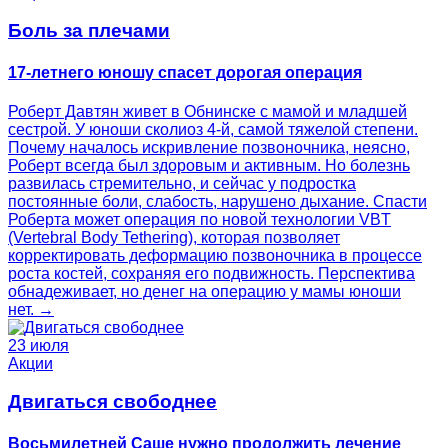
Боль за плечами
17-летнего юношу спасет дорогая операция
Роберт Давтян живет в Обнинске с мамой и младшей
сестрой. У юноши сколиоз 4‑й, самой тяжелой степени.
Почему началось искривление позвоночника, неясно,
Роберт всегда был здоровым и активным. Но болезнь
развилась стремительно, и сейчас у подростка
постоянные боли, слабость, нарушено дыхание. Спасти
Роберта может операция по новой технологии VBT
(Vertebral Body Tethering), которая позволяет
корректировать деформацию позвоночника в процессе
роста костей, сохраняя его подвижность. Перспектива
обнадеживает, но денег на операцию у мамы юноши
нет. →
23 июля
Акции
Двигаться свободнее
Восьмилетней Саше нужно продолжить лечение