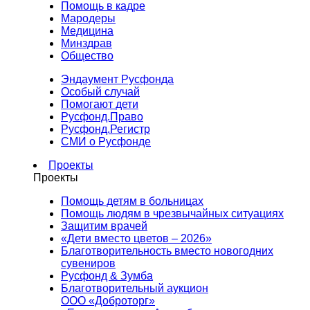
Помощь в кадре
Мародеры
Медицина
Минздрав
Общество
Эндаумент Русфонда
Особый случай
Помогают дети
Русфонд.Право
Русфонд.Регистр
СМИ о Русфонде
Проекты
Проекты
Помощь детям в больницах
Помощь людям в чрезвычайных ситуациях
Защитим врачей
«Дети вместо цветов – 2026»
Благотворительность вместо новогодних
сувениров
Русфонд & Зумба
Благотворительный аукцион
ООО «Доброторг»