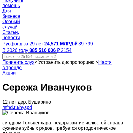
Получить
помощь
Для
бизнеса
Особый
случай
Статьи,
новости
Русфонд за 29 лет
24,571 МЛРД ₽
39 799
В 2026 году
885 516 006 ₽
2154
Починить слух
<
Устранить диспропорцию
>
Настя
в тренде
Акции
Сережа Иванчуков
12 лет, дер. Бушарино
rsfnd.ru/nyspd
синдром Гольденхара, недоразвитие челюстей справа,
сужение зубных рядов, требуется ортодонтическое