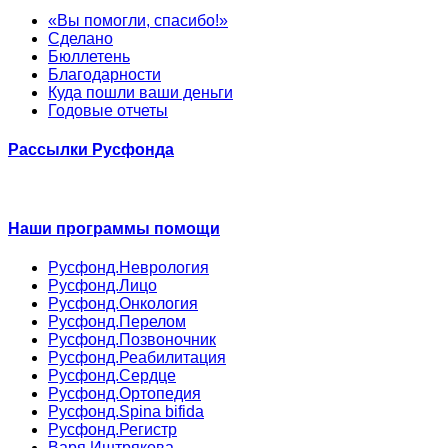
«Вы помогли, спасибо!»
Сделано
Бюллетень
Благодарности
Куда пошли ваши деньги
Годовые отчеты
Рассылки Русфонда
Наши программы помощи
Русфонд.Неврология
Русфонд.Лицо
Русфонд.Онкология
Русфонд.Перелом
Русфонд.Позвоночник
Русфонд.Реабилитация
Русфонд.Сердце
Русфонд.Ортопедия
Русфонд.Spina bifida
Русфонд.Регистр
Варя Иштрякова