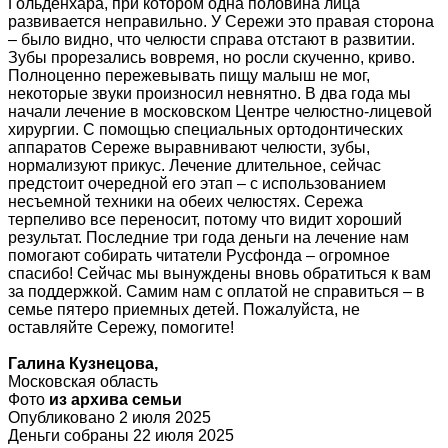
Гольденхара, при котором одна половина лица
развивается неправильно. У Сережи это правая сторона
– было видно, что челюсти справа отстают в развитии.
Зубы прорезались вовремя, но росли скученно, криво.
Полноценно пережевывать пищу малыш не мог,
некоторые звуки произносил невнятно. В два года мы
начали лечение в московском Центре челюстно-лицевой
хирургии. С помощью специальных ортодонтических
аппаратов Сереже выравнивают челюсти, зубы,
нормализуют прикус. Лечение длительное, сейчас
предстоит очередной его этап – с использованием
несъемной техники на обеих челюстях. Сережа
терпеливо все переносит, потому что видит хороший
результат. Последние три года деньги на лечение нам
помогают собирать читатели Русфонда – огромное
спасибо! Сейчас мы вынуждены вновь обратиться к вам
за поддержкой. Самим нам с оплатой не справиться – в
семье пятеро приемных детей. Пожалуйста, не
оставляйте Сережу, помогите!
Галина Кузнецова,
Московская область
Фото
из архива семьи
Опубликовано 2 июля 2025
Деньги собраны 22 июля 2025