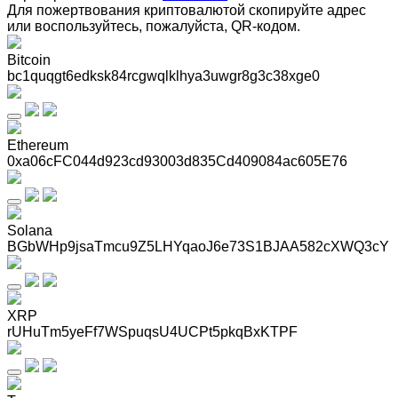
Для пожертвования криптовалютой скопируйте адрес
или воспользуйтесь, пожалуйста, QR-кодом
.
Bitcoin
bc1quqgt6edksk84rcgwqlklhya3uwgr8g3c38xge0
Ethereum
0xa06cFC044d923cd93003d835Cd409084ac605E76
Solana
BGbWHp9jsaTmcu9Z5LHYqaoJ6e73S1BJAA582cXWQ3cY
XRP
rUHuTm5yeFf7WSpuqsU4UCPt5pkqBxKTPF