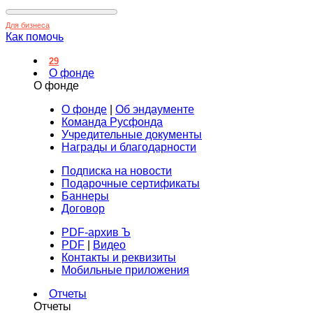
Для бизнеса
Как помочь
29
О фонде
О фонде
О фонде
|
Об эндаументе
Команда Русфонда
Учредительные документы
Награды и благодарности
Подписка на новости
Подарочные сертификаты
Баннеры
Договор
PDF-архив Ъ
PDF
|
Видео
Контакты и реквизиты
Мобильные приложения
Отчеты
Отчеты