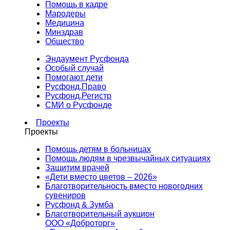
Помощь в кадре
Мародеры
Медицина
Минздрав
Общество
Эндаумент Русфонда
Особый случай
Помогают дети
Русфонд.Право
Русфонд.Регистр
СМИ о Русфонде
Проекты
Проекты
Помощь детям в больницах
Помощь людям в чрезвычайных ситуациях
Защитим врачей
«Дети вместо цветов – 2026»
Благотворительность вместо новогодних
сувениров
Русфонд & Зумба
Благотворительный аукцион
ООО «Доброторг»