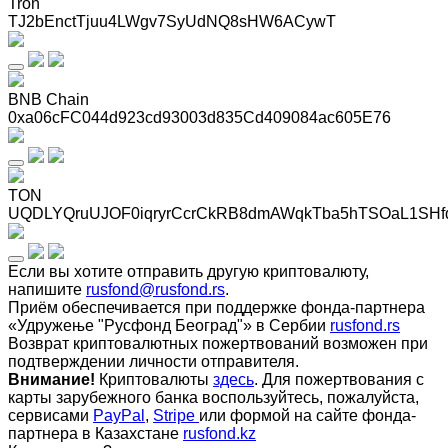
Tron
TJ2bEnctTjuu4LWgv7SyUdNQ8sHW6ACywT
BNB Chain
0xa06cFC044d923cd93003d835Cd409084ac605E76
TON
UQDLYQruUJOF0iqryrCcrCkRB8dmAWqkTba5hTSOaL1SHf
Если вы хотите отправить другую криптовалюту,
напишите
rusfond@rusfond.rs
.
Приём обеспечивается при поддержке фонда-партнера
«Удружење "Русфонд Београд"» в Сербии
rusfond.rs
Возврат криптовалютных пожертвований возможен при
подтверждении личности отправителя.
Внимание!
Криптовалюты
здесь
. Для пожертвования с
карты зарубежного банка воспользуйтесь, пожалуйста,
сервисами
PayPal
,
Stripe
или формой на сайте фонда-
партнера в Казахстане
rusfond.kz