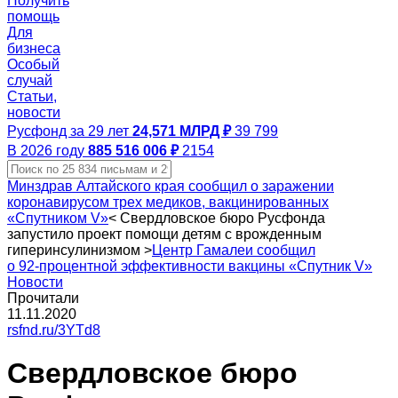
Получить
помощь
Для
бизнеса
Особый
случай
Статьи,
новости
Русфонд за 29 лет
24,571 МЛРД ₽
39 799
В 2026 году
885 516 006 ₽
2154
Минздрав Алтайского края сообщил о заражении
коронавирусом трех медиков, вакцинированных
«Спутником V»
<
Свердловское бюро Русфонда
запустило проект помощи детям с врожденным
гиперинсулинизмом
>
Центр Гамалеи сообщил
о 92‑процентной эффективности вакцины «Спутник V»
Новости
Прочитали
11.11.2020
rsfnd.ru/3YTd8
Свердловское бюро