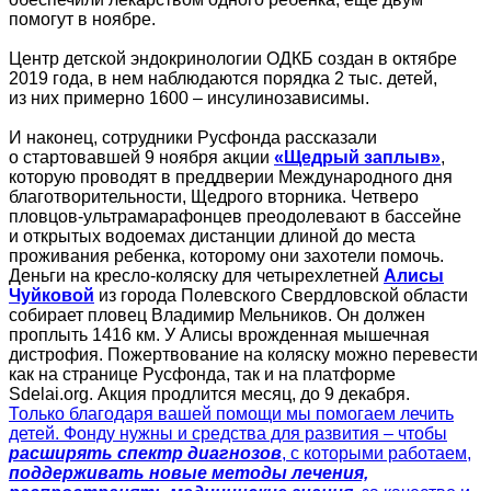
помогут в ноябре.
Центр детской эндокринологии ОДКБ создан в октябре
2019 года, в нем наблюдаются порядка 2 тыс. детей,
из них примерно 1600 – инсулинозависимы.
И наконец, сотрудники Русфонда рассказали
о стартовавшей 9 ноября акции
«Щедрый заплыв»
,
которую проводят в преддверии Международного дня
благотворительности, Щедрого вторника. Четверо
пловцов-ультрамарафонцев преодолевают в бассейне
и открытых водоемах дистанции длиной до места
проживания ребенка, которому они захотели помочь.
Деньги на кресло-коляску для четырехлетней
Алисы
Чуйковой
из города Полевского Свердловской области
собирает пловец Владимир Мельников. Он должен
проплыть 1416 км. У Алисы врожденная мышечная
дистрофия. Пожертвование на коляску можно перевести
как на странице Русфонда, так и на платформе
Sdelai.org. Акция продлится месяц, до 9 декабря.
Только благодаря вашей помощи мы помогаем лечить
детей. Фонду нужны и средства для развития – чтобы
расширять спектр диагнозов
, с которыми работаем,
поддерживать новые методы лечения,