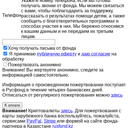
Укажите номер телефона, если вы готовы
получать звонки от фонда. Мы можем связаться
с вами, чтобы поблагодарить за поддержку,
Телефон
рассказать о результатах помощи детям, а также
сообщить о благотворительных программах и
способах участия в них. Мы бережно относимся
к вашим данным и не передаем их третьим
лицам.
Хочу получать письма от фонда
Я принимаю
публичную оферту
и
даю согласие
на
обработку
Пожертвовать анонимно
Внимание! Вы жертвуете анонимно, следите за
информацией самостоятельно.
Информация о произведенном пожертвовании поступает
в Русфонд в течение четырех банковских дней.
Отписаться от регулярного пожертвования можно
здесь
К оплате
Внимание!
Криптовалюты
здесь
. Для пожертвования с
карты зарубежного банка воспользуйтесь, пожалуйста,
сервисами
PayPal
,
Stripe
или формой на сайте фонда-
партнера в Казахстане
rusfond.kz