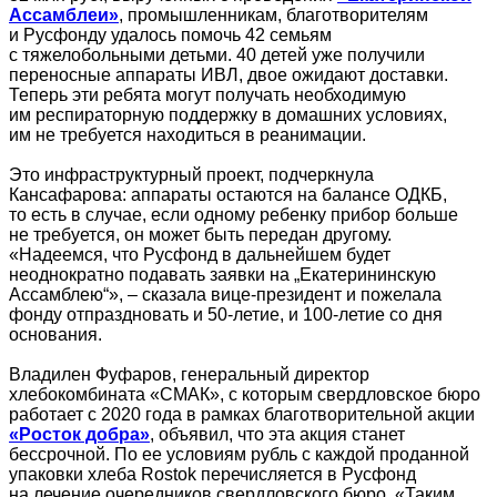
Ассамблеи»
, промышленникам, благотворителям
и Русфонду удалось помочь 42 семьям
с тяжелобольными детьми. 40 детей уже получили
переносные аппараты ИВЛ, двое ожидают доставки.
Теперь эти ребята могут получать необходимую
им респираторную поддержку в домашних условиях,
им не требуется находиться в реанимации.
Это инфраструктурный проект, подчеркнула
Кансафарова: аппараты остаются на балансе ОДКБ,
то есть в случае, если одному ребенку прибор больше
не требуется, он может быть передан другому.
«Надеемся, что Русфонд в дальнейшем будет
неоднократно подавать заявки на „Екатерининскую
Ассамблею“», – сказала вице-президент и пожелала
фонду отпраздновать и 50-летие, и 100-летие со дня
основания.
Владилен Фуфаров, генеральный директор
хлебокомбината «СМАК», с которым свердловское бюро
работает с 2020 года в рамках благотворительной акции
«Росток добра»
, объявил, что эта акция станет
бессрочной. По ее условиям рубль с каждой проданной
упаковки хлеба Rostok перечисляется в Русфонд
на лечение очередников свердловского бюро. «Таким