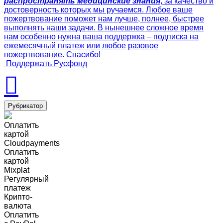
распространять медицинские знания
, за качество и
достоверность которых мы ручаемся. Любое ваше
пожертвование поможет нам лучше, полнее, быстрее
выполнять наши задачи. В нынешнее сложное время
нам особенно нужна ваша поддержка – подписка на
ежемесячный платеж или любое разовое
пожертвование. Спасибо!
Поддержать Русфонд
Рубрикатор
Оплатить
картой
Cloudpayments
Оплатить
картой
Mixplat
Регулярный
платеж
Крипто-
валюта
Оплатить