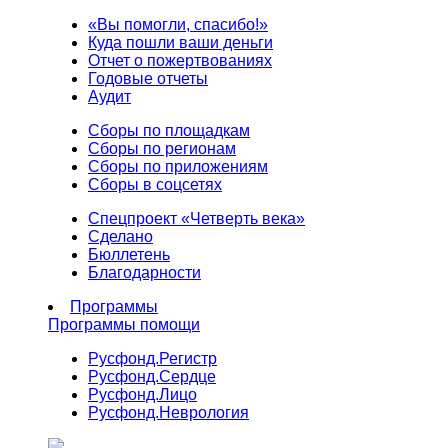
«Вы помогли, спасибо!»
Куда пошли ваши деньги
Отчет о пожертвованиях
Годовые отчеты
Аудит
Сборы по площадкам
Сборы по регионам
Сборы по приложениям
Сборы в соцсетях
Спецпроект «Четверть века»
Сделано
Бюллетень
Благодарности
Программы
Программы помощи
Русфонд.
Регистр
Русфонд.
Сердце
Русфонд.
Лицо
Русфонд.
Неврология