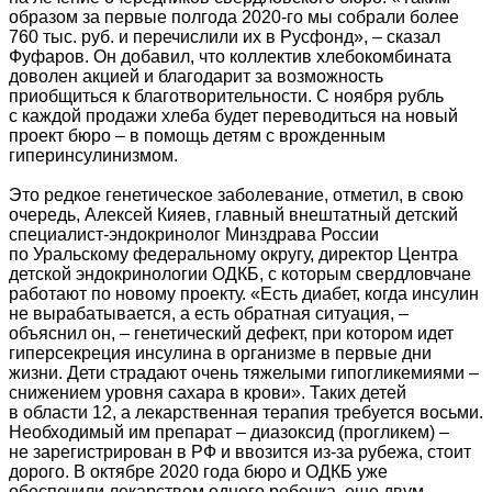
образом за первые полгода 2020‑го мы собрали более
760 тыс. руб. и перечислили их в Русфонд», – сказал
Фуфаров. Он добавил, что коллектив хлебокомбината
доволен акцией и благодарит за возможность
приобщиться к благотворительности. С ноября рубль
с каждой продажи хлеба будет переводиться на новый
проект бюро – в помощь детям с врожденным
гиперинсулинизмом.
Это редкое генетическое заболевание, отметил, в свою
очередь, Алексей Кияев, главный внештатный детский
специалист-эндокринолог Минздрава России
по Уральскому федеральному округу, директор Центра
детской эндокринологии ОДКБ, с которым свердловчане
работают по новому проекту. «Есть диабет, когда инсулин
не вырабатывается, а есть обратная ситуация, –
объяснил он, – генетический дефект, при котором идет
гиперсекреция инсулина в организме в первые дни
жизни. Дети страдают очень тяжелыми гипогликемиями –
снижением уровня сахара в крови». Таких детей
в области 12, а лекарственная терапия требуется восьми.
Необходимый им препарат – диазоксид (прогликем) –
не зарегистрирован в РФ и ввозится из-за рубежа, стоит
дорого. В октябре 2020 года бюро и ОДКБ уже
обеспечили лекарством одного ребенка, еще двум