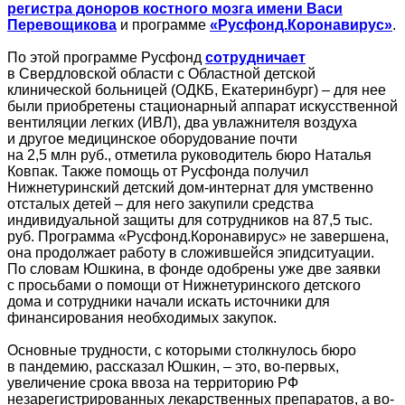
регистра доноров костного мозга имени Васи
Перевощикова
и программе
«Русфонд.Коронавирус»
.
По этой программе Русфонд
сотрудничает
в Свердловской области с Областной детской
клинической больницей (ОДКБ, Екатеринбург) – для нее
были приобретены стационарный аппарат искусственной
вентиляции легких (ИВЛ), два увлажнителя воздуха
и другое медицинское оборудование почти
на 2,5 млн руб., отметила руководитель бюро Наталья
Ковпак. Также помощь от Русфонда получил
Нижнетуринский детский дом-интернат для умственно
отсталых детей – для него закупили средства
индивидуальной защиты для сотрудников на 87,5 тыс.
руб. Программа «Русфонд.Коронавирус» не завершена,
она продолжает работу в сложившейся эпидситуации.
По словам Юшкина, в фонде одобрены уже две заявки
с просьбами о помощи от Нижнетуринского детского
дома и сотрудники начали искать источники для
финансирования необходимых закупок.
Основные трудности, с которыми столкнулось бюро
в пандемию, рассказал Юшкин, – это, во-первых,
увеличение срока ввоза на территорию РФ
незарегистрированных лекарственных препаратов, а во-