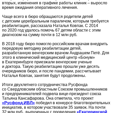
вторых, изменения в графике работы клиник – выросло
время ожидания оперативного лечения.
Чаще всего в бюро обращаются родители детей
с детским церебральным параличом, которым требуется
реабилитация, рассказала Наталья Ковпак. С 2014
по 2020 год удалось помочь 67 детям области с этим
диагнозом на сумму почти в 12 млн руб.
В 2018 году бюро помогло российским врачам внедрить
передовую методику реабилитации детей,
разработанную венгерским врачом Андрашем Петё. Для
этого в клинический медицинский центр «Бонум»
в Екатеринбурге приезжали венгерские ученые
и доктора. Такую реабилитацию прошли уже десять
очередников бюро, и после пандемии, рассчитывает
Наталья Ковпак, занятия будут продолжены.
Итоги двухлетнего сотрудничества Русфонда
со Свердловским областным Союзом промышленников
и предпринимателей подвела вице-президент союза
Татьяна Кансафарова. Она отметила, что проект
«Русфонд.ИВЛ»
победил в конкурсе благотворительных
инициатив, в котором участвовали 35 заявок. На почти
32 млн руб., вырученных с проведения
«Екатеринской