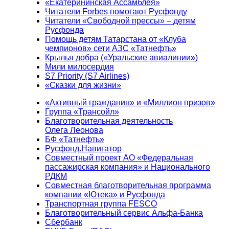
«Екатерининская Ассамблея»
Читатели Forbes помогают Русфонду
Читатели «Свободной прессы» – детям
Русфонда
Помощь детям Татарстана от «Клуба
чемпионов» сети АЗС «Татнефть»
Крылья добра («Уральские авиалинии»)
Мили милосердия
S7 Priority (S7 Airlines)
«Сказки для жизни»
«Активный гражданин» и «Миллион призов»
Группа «Трансойл»
Благотворительная деятельность
Олега Леонова
БФ «Татнефть»
Русфонд.Навигатор
Совместный проект АО «Федеральная
пассажирская компания» и Национального
РДКМ
Совместная благотворительная программа
компании «Ютека» и Русфонда
Транспортная группа FESCO
Благотворительный сервис Альфа-Банка
Сбербанк