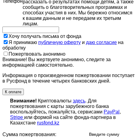
Телефон
рассказать о результатах помощи детям, а также
сообщить о благотворительных программах и
способах участия в них. Мы бережно относимся
к вашим данным и не передаем их третьим
лицам.
Хочу получать письма от фонда
Я принимаю
публичную оферту
и
даю согласие
на
обработку
Пожертвовать анонимно
Внимание! Вы жертвуете анонимно, следите за
информацией самостоятельно.
Информация о произведенном пожертвовании поступает
в Русфонд в течение четырех банковских дней.
К оплате
Внимание!
Криптовалюты
здесь
. Для
пожертвования с карты зарубежного банка
воспользуйтесь, пожалуйста, сервисами
PayPal
,
Stripe
или формой на сайте фонда-партнера в
Казахстане
rusfond.kz
Сумма пожертвования:
Введите сумму