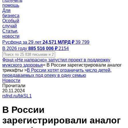
Получить
помощь
Для
бизнеса
Особый
случай
Статьи,
новости
Русфонд за 29 лет
24,571 МЛРД ₽
39 799
В 2026 году
885 516 006 ₽
2154
Фонд «Не напрасно» запустил проект в поддержку
мужского здоровья
<
В России зарегистрировали аналог
трикафты
>
В России хотят ограничить число детей,
передаваемых под опеку в одну семью
Новости
Прочитали
20.11.2024
rsfnd.ru/bkSL1
В России
зарегистрировали аналог