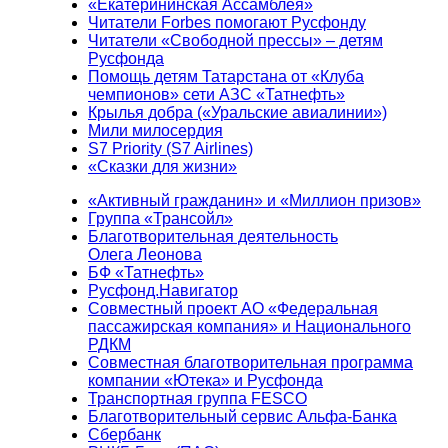
«Екатерининская Ассамблея»
Читатели Forbes помогают Русфонду
Читатели «Свободной прессы» – детям
Русфонда
Помощь детям Татарстана от «Клуба
чемпионов» сети АЗС «Татнефть»
Крылья добра («Уральские авиалинии»)
Мили милосердия
S7 Priority (S7 Airlines)
«Сказки для жизни»
«Активный гражданин» и «Миллион призов»
Группа «Трансойл»
Благотворительная деятельность
Олега Леонова
БФ «Татнефть»
Русфонд.Навигатор
Совместный проект АО «Федеральная
пассажирская компания» и Национального
РДКМ
Совместная благотворительная программа
компании «Ютека» и Русфонда
Транспортная группа FESCO
Благотворительный сервис Альфа-Банка
Сбербанк