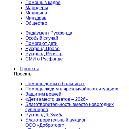
Помощь в кадре
Мародеры
Медицина
Минздрав
Общество
Эндаумент Русфонда
Особый случай
Помогают дети
Русфонд.Право
Русфонд.Регистр
СМИ о Русфонде
Проекты
Проекты
Помощь детям в больницах
Помощь людям в чрезвычайных ситуациях
Защитим врачей
«Дети вместо цветов – 2026»
Благотворительность вместо новогодних
сувениров
Русфонд & Зумба
Благотворительный аукцион
ООО «Доброторг»