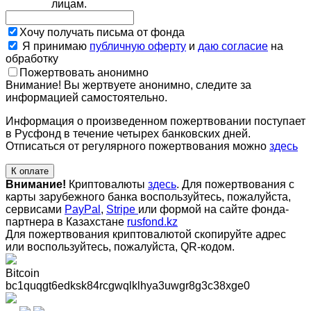
лицам.
Хочу получать письма от фонда
Я принимаю
публичную оферту
и
даю согласие
на
обработку
Пожертвовать анонимно
Внимание! Вы жертвуете анонимно, следите за
информацией самостоятельно.
Информация о произведенном пожертвовании поступает
в Русфонд в течение четырех банковских дней.
Отписаться от регулярного пожертвования можно
здесь
К оплате
Внимание!
Криптовалюты
здесь
. Для пожертвования с
карты зарубежного банка воспользуйтесь, пожалуйста,
сервисами
PayPal
,
Stripe
или формой на сайте фонда-
партнера в Казахстане
rusfond.kz
Для пожертвования криптовалютой скопируйте адрес
или воспользуйтесь, пожалуйста, QR-кодом
.
Bitcoin
bc1quqgt6edksk84rcgwqlklhya3uwgr8g3c38xge0