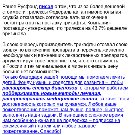
Ранее Русфонд
писал
о том, что из-за более дешевой
стоимости трилексы Федеральная антимонопольная
служба отказалась согласовывать заключение
госконтрактов на поставку трикафты. Компания-
поставщик утверждает, что трилекса на 43,7% дешевле
оригинала.
В свою очередь производитель трикафты отозвал свою
заявку по включению препарата в перечень жизненно
необходимых и важнейших лекарственных препаратов,
аргументируя свое решение тем, что его стоимость
в России и так минимальная в мире и снижать цену
больше нет возможности.
Только благодаря вашей помощи мы помогаем лечить
детей. Фонду нужны и средства для развития – чтобы
расширять спектр диагнозов
, с которыми работаем,
поддерживать новые методы лечения,
распространять медицинские знания
, за качество и
достоверность которых мы ручаемся. Любое ваше
пожертвование поможет нам лучше, полнее, быстрее
выполнять наши задачи. В нынешнее сложное время
нам особенно нужна ваша поддержка – подписка на
ежемесячный платеж или любое разовое
пожертвование. Спасибо!