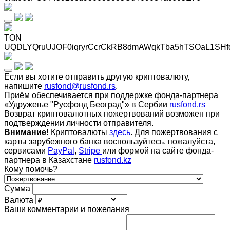
TON
UQDLYQruUJOF0iqryrCcrCkRB8dmAWqkTba5hTSOaL1SHf
Если вы хотите отправить другую криптовалюту,
напишите
rusfond@rusfond.rs
.
Приём обеспечивается при поддержке фонда-партнера
«Удружење "Русфонд Београд"» в Сербии
rusfond.rs
Возврат криптовалютных пожертвований возможен при
подтверждении личности отправителя.
Внимание!
Криптовалюты
здесь
. Для пожертвования с
карты зарубежного банка воспользуйтесь, пожалуйста,
сервисами
PayPal
,
Stripe
или формой на сайте фонда-
партнера в Казахстане
rusfond.kz
Кому помочь?
Сумма
Валюта
Ваши комментарии и пожелания