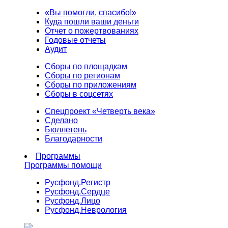
«Вы помогли, спасибо!»
Куда пошли ваши деньги
Отчет о пожертвованиях
Годовые отчеты
Аудит
Сборы по площадкам
Сборы по регионам
Сборы по приложениям
Сборы в соцсетях
Спецпроект «Четверть века»
Сделано
Бюллетень
Благодарности
Программы
Программы помощи
Русфонд.
Регистр
Русфонд.
Сердце
Русфонд.
Лицо
Русфонд.
Неврология