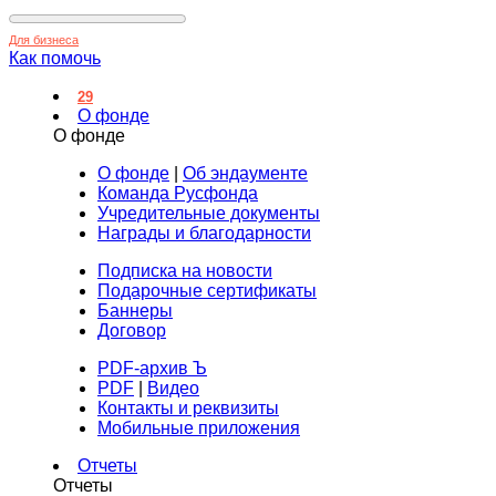
Для бизнеса
Как помочь
29
О фонде
О фонде
О фонде
|
Об эндаументе
Команда Русфонда
Учредительные документы
Награды и благодарности
Подписка на новости
Подарочные сертификаты
Баннеры
Договор
PDF-архив Ъ
PDF
|
Видео
Контакты и реквизиты
Мобильные приложения
Отчеты
Отчеты