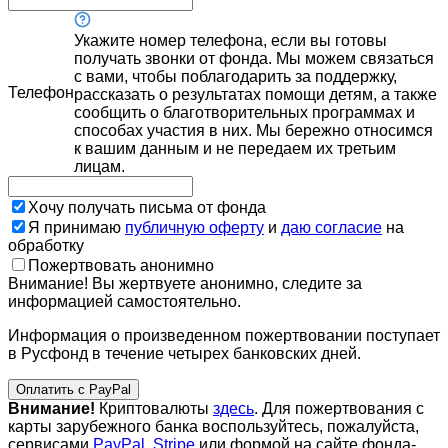
Укажите номер телефона, если вы готовы
получать звонки от фонда. Мы можем связаться
с вами, чтобы поблагодарить за поддержку,
Телефон
рассказать о результатах помощи детям, а также
сообщить о благотворительных программах и
способах участия в них. Мы бережно относимся
к вашим данным и не передаем их третьим
лицам.
Хочу получать письма от фонда
Я принимаю
публичную оферту
и
даю согласие
на
обработку
Пожертвовать анонимно
Внимание! Вы жертвуете анонимно, следите за
информацией самостоятельно.
Информация о произведенном пожертвовании поступает
в Русфонд в течение четырех банковских дней.
Оплатить с PayPal
Внимание!
Криптовалюты
здесь
. Для пожертвования с
карты зарубежного банка воспользуйтесь, пожалуйста,
сервисами
PayPal
,
Stripe
или формой на сайте фонда-