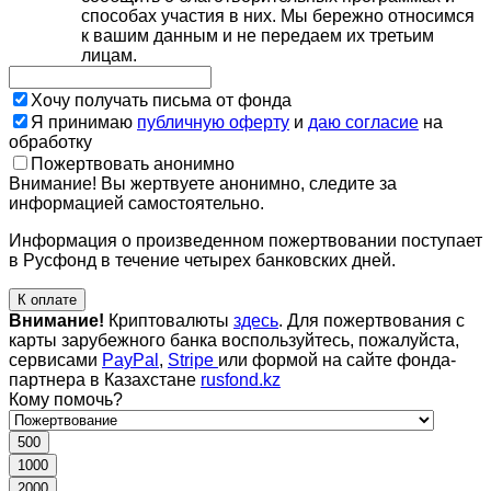
способах участия в них. Мы бережно относимся
к вашим данным и не передаем их третьим
лицам.
Хочу получать письма от фонда
Я принимаю
публичную оферту
и
даю согласие
на
обработку
Пожертвовать анонимно
Внимание! Вы жертвуете анонимно, следите за
информацией самостоятельно.
Информация о произведенном пожертвовании поступает
в Русфонд в течение четырех банковских дней.
К оплате
Внимание!
Криптовалюты
здесь
. Для пожертвования с
карты зарубежного банка воспользуйтесь, пожалуйста,
сервисами
PayPal
,
Stripe
или формой на сайте фонда-
партнера в Казахстане
rusfond.kz
Кому помочь?
500
1000
2000