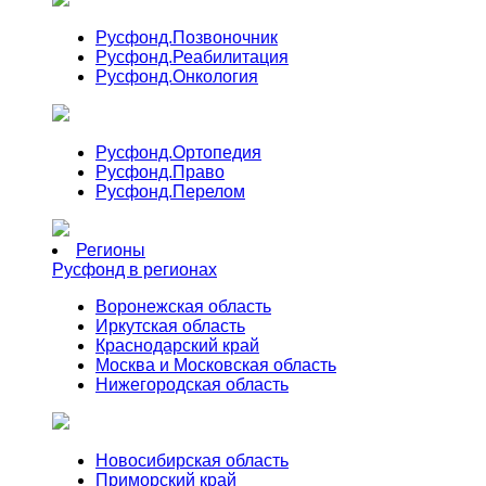
Русфонд.
Позвоночник
Русфонд.
Реабилитация
Русфонд.
Онкология
Русфонд.
Ортопедия
Русфонд.
Право
Русфонд.
Перелом
Регионы
Русфонд в регионах
Воронежская область
Иркутская область
Краснодарский край
Москва и Московская область
Нижегородская область
Новосибирская область
Приморский край