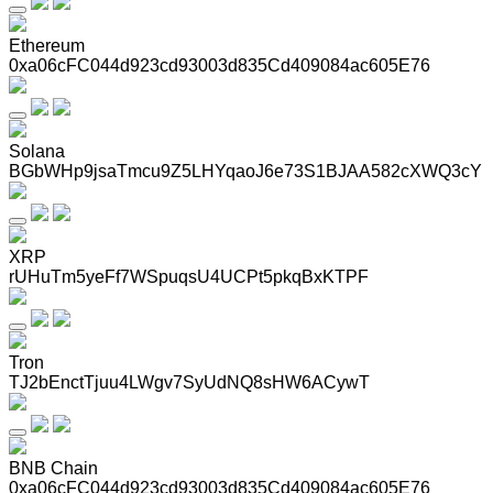
Ethereum
0xa06cFC044d923cd93003d835Cd409084ac605E76
Solana
BGbWHp9jsaTmcu9Z5LHYqaoJ6e73S1BJAA582cXWQ3cY
XRP
rUHuTm5yeFf7WSpuqsU4UCPt5pkqBxKTPF
Tron
TJ2bEnctTjuu4LWgv7SyUdNQ8sHW6ACywT
BNB Chain
0xa06cFC044d923cd93003d835Cd409084ac605E76