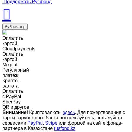
Поддержать Русфонд
Рубрикатор
Оплатить
картой
Cloudpayments
Оплатить
картой
Mixplat
Регулярный
платеж
Крипто-
валюта
Оплатить
c PayPal
SberPay
QR и другое
Внимание!
Криптовалюты
здесь
. Для пожертвования с
карты зарубежного банка воспользуйтесь, пожалуйста,
сервисами
PayPal
,
Stripe
или формой на сайте фонда-
партнера в Казахстане
rusfond.kz