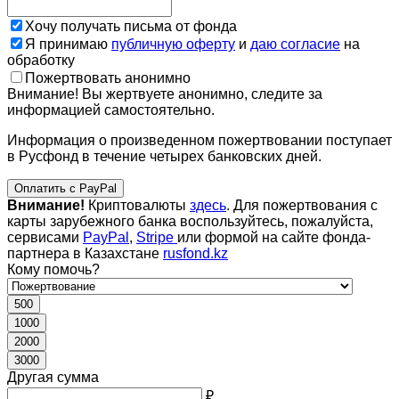
Хочу получать письма от фонда
Я принимаю
публичную оферту
и
даю согласие
на
обработку
Пожертвовать анонимно
Внимание! Вы жертвуете анонимно, следите за
информацией самостоятельно.
Информация о произведенном пожертвовании поступает
в Русфонд в течение четырех банковских дней.
Оплатить с PayPal
Внимание!
Криптовалюты
здесь
. Для пожертвования с
карты зарубежного банка воспользуйтесь, пожалуйста,
сервисами
PayPal
,
Stripe
или формой на сайте фонда-
партнера в Казахстане
rusfond.kz
Кому помочь?
500
1000
2000
3000
Другая сумма
₽