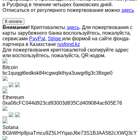
в Русфонд в течение четырех банковских дней.
Отписаться от регулярного пожертвования можно
здесь
К оплате
Внимание!
Криптовалюты
здесь
. Для пожертвования с
карты зарубежного банка воспользуйтесь, пожалуйста,
сервисами
PayPal
,
Stripe
или формой на сайте фонда-
партнера в Казахстане
rusfond.kz
Для пожертвования криптовалютой скопируйте адрес
или воспользуйтесь, пожалуйста, QR-кодом
.
Bitcoin
bc1quqgt6edksk84rcgwqlklhya3uwgr8g3c38xge0
Ethereum
0xa06cFC044d923cd93003d835Cd409084ac605E76
Solana
BGbWHp9jsaTmcu9Z5LHYqaoJ6e73S1BJAA582cXWQ3cY