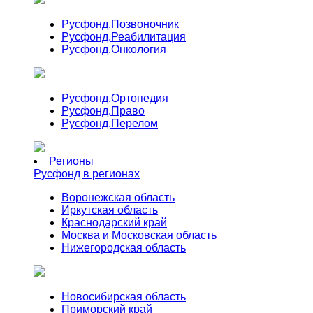
Русфонд.
Позвоночник
Русфонд.
Реабилитация
Русфонд.
Онкология
Русфонд.
Ортопедия
Русфонд.
Право
Русфонд.
Перелом
Регионы
Русфонд в регионах
Воронежская область
Иркутская область
Краснодарский край
Москва и Московская область
Нижегородская область
Новосибирская область
Приморский край