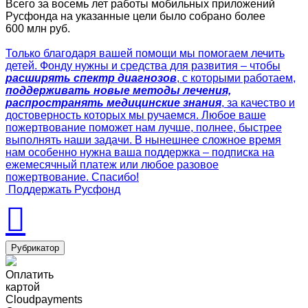
Всего за восемь лет работы мобильных приложений
Русфонда на указанные цели было собрано более
600 млн руб.
Только благодаря вашей помощи мы помогаем лечить
детей. Фонду нужны и средства для развития – чтобы
расширять спектр диагнозов
, с которыми работаем,
поддерживать новые методы лечения,
распространять медицинские знания
, за качество и
достоверность которых мы ручаемся. Любое ваше
пожертвование поможет нам лучше, полнее, быстрее
выполнять наши задачи. В нынешнее сложное время
нам особенно нужна ваша поддержка – подписка на
ежемесячный платеж или любое разовое
пожертвование. Спасибо!
Поддержать Русфонд
Рубрикатор
Оплатить
картой
Cloudpayments