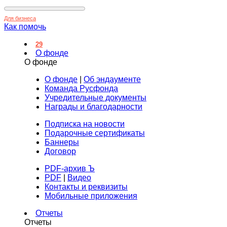
Для бизнеса
Как помочь
29
О фонде
О фонде
О фонде
|
Об эндаументе
Команда Русфонда
Учредительные документы
Награды и благодарности
Подписка на новости
Подарочные сертификаты
Баннеры
Договор
PDF-архив Ъ
PDF
|
Видео
Контакты и реквизиты
Мобильные приложения
Отчеты
Отчеты