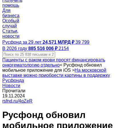
Получить
помощь
Для
бизнеса
Особый
случай
Статьи,
новости
Русфонд за 29 лет
24,571 МЛРД ₽
39 799
В 2026 году
885 516 006 ₽
2154
Пациенты с раком крови просят финансировать
онкогематологию отдельно
<
Русфонд обновил
мобильное приложение для iOS
>
На московской
выставке можно приобрести картины в поддержку
Русфонда
Новости
Прочитали
19.11.2024
rsfnd.ru/4qZeR
Русфонд обновил
мобильное приложение