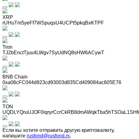
XRP
rUHuTm5yeFf7WSpuqsU4UCPt5pkqBxKTPF
Tron
TJ2bEnctTjuu4LWgv7SyUdNQ8sHW6ACywT
BNB Chain
0xa06cFC044d923cd93003d835Cd409084ac605E76
TON
UQDLYQruUJOF0iqryrCcrCkRB8dmAWqkTba5hTSOaL1SHf
Если вы хотите отправить другую криптовалюту,
напишите
rusfond@rusfond.rs
.