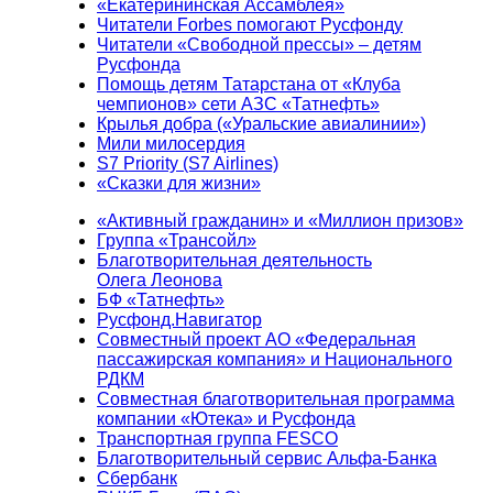
«Екатерининская Ассамблея»
Читатели Forbes помогают Русфонду
Читатели «Свободной прессы» – детям
Русфонда
Помощь детям Татарстана от «Клуба
чемпионов» сети АЗС «Татнефть»
Крылья добра («Уральские авиалинии»)
Мили милосердия
S7 Priority (S7 Airlines)
«Сказки для жизни»
«Активный гражданин» и «Миллион призов»
Группа «Трансойл»
Благотворительная деятельность
Олега Леонова
БФ «Татнефть»
Русфонд.Навигатор
Совместный проект АО «Федеральная
пассажирская компания» и Национального
РДКМ
Совместная благотворительная программа
компании «Ютека» и Русфонда
Транспортная группа FESCO
Благотворительный сервис Альфа-Банка
Сбербанк