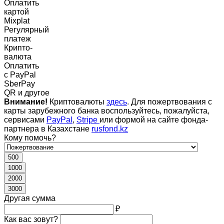
Оплатить
картой
Mixplat
Регулярный
платеж
Крипто-
валюта
Оплатить
c PayPal
SberPay
QR и другое
Внимание!
Криптовалюты
здесь
. Для пожертвования с
карты зарубежного банка воспользуйтесь, пожалуйста,
сервисами
PayPal
,
Stripe
или формой на сайте фонда-
партнера в Казахстане
rusfond.kz
Кому помочь?
500
1000
2000
3000
Другая сумма
₽
Как вас зовут?