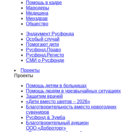
Помощь в кадре
Мародеры
Медицина
Минздрав
Общество
Эндаумент Русфонда
Особый случай
Помогают дети
Русфонд.Право
Русфонд.Регистр
СМИ о Русфонде
Проекты
Проекты
Помощь детям в больницах
Помощь людям в чрезвычайных ситуациях
Защитим врачей
«Дети вместо цветов – 2026»
Благотворительность вместо новогодних
сувениров
Русфонд & Зумба
Благотворительный аукцион
ООО «Доброторг»