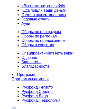
«Вы помогли, спасибо!»
Куда пошли ваши деньги
Отчет о пожертвованиях
Годовые отчеты
Аудит
Сборы по площадкам
Сборы по регионам
Сборы по приложениям
Сборы в соцсетях
Спецпроект «Четверть века»
Сделано
Бюллетень
Благодарности
Программы
Программы помощи
Русфонд.
Регистр
Русфонд.
Сердце
Русфонд.
Лицо
Русфонд.
Неврология