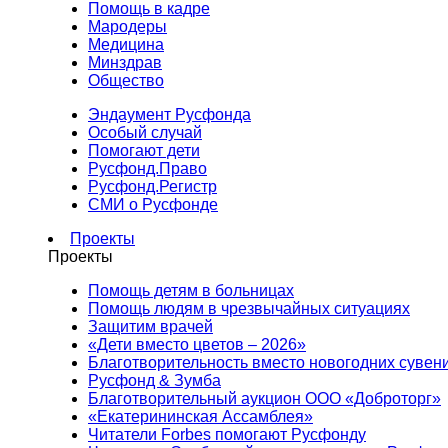
Помощь в кадре
Мародеры
Медицина
Минздрав
Общество
Эндаумент Русфонда
Особый случай
Помогают дети
Русфонд.Право
Русфонд.Регистр
СМИ о Русфонде
Проекты
Проекты
Помощь детям в больницах
Помощь людям в чрезвычайных ситуациях
Защитим врачей
«Дети вместо цветов – 2026»
Благотворительность вместо новогодних сувен
Русфонд & Зумба
Благотворительный аукцион ООО «Доброторг»
«Екатерининская Ассамблея»
Читатели Forbes помогают Русфонду