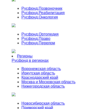
Русфонд.
Позвоночник
Русфонд.
Реабилитация
Русфонд.
Онкология
Русфонд.
Ортопедия
Русфонд.
Право
Русфонд.
Перелом
Регионы
Русфонд в регионах
Воронежская область
Иркутская область
Краснодарский край
Москва и Московская область
Нижегородская область
Новосибирская область
Приморский край