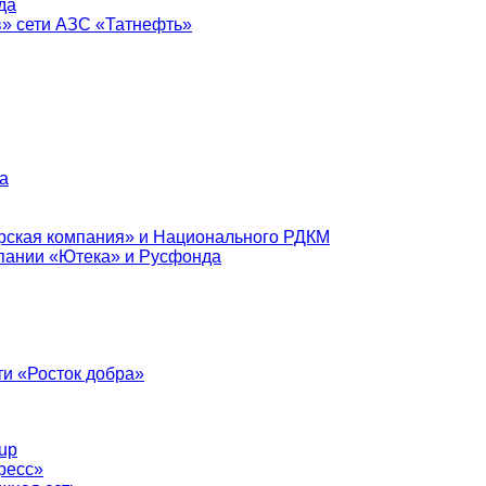
да
в» сети АЗС «Татнефть»
а
рская компания» и Национального РДКМ
пании «Ютека» и Русфонда
и «Росток добра»
up
ресс»