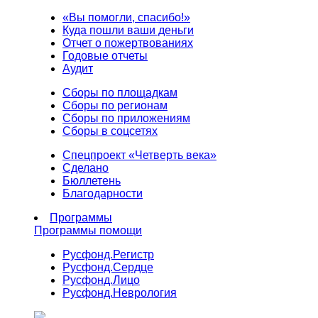
«Вы помогли, спасибо!»
Куда пошли ваши деньги
Отчет о пожертвованиях
Годовые отчеты
Аудит
Сборы по площадкам
Сборы по регионам
Сборы по приложениям
Сборы в соцсетях
Спецпроект «Четверть века»
Сделано
Бюллетень
Благодарности
Программы
Программы помощи
Русфонд.
Регистр
Русфонд.
Сердце
Русфонд.
Лицо
Русфонд.
Неврология