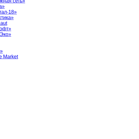
жная сеть»
а»
тал-18»
ктика»
aut
софт»
рЭко»
т»
e Market