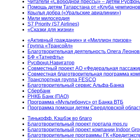
Читатели «Свободной прессы» – детям Русфон
Помощь детям Татарстана от «Клуба чемпионо
Крылья добра («Уральские авиалинии»)
Мили милосердия
S7 Priority (S7 Airlines)
«Сказки для жизни»
«Активный гражданин» и «Миллион призов»
Группа «Трансойл»
Благотворительная деятельность Олега Леонов
БФ «Татнефть»
Русфонд.Навигатор
Совместный проект АО «Федеральная пассажи
Совместная благотворительная программа ком
Транспортная группа FESCO
Благотворительный сервис Альфа-Банка
Сбербанк
РНКБ Банк (ПАО)
Программа «Мультибонус» от Банка ВТБ
Программа помощи детям Свердловской област
Тинькофф. Кэшбэк во благо
Благотворительный проект портала mos.ru
Благотворительный проект компании Indoor Gro
Благотворительные программы ГК «Кредитэксп