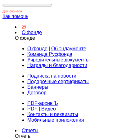
Для бизнеса
Как помочь
29
О фонде
О фонде
О фонде
|
Об эндаументе
Команда Русфонда
Учредительные документы
Награды и благодарности
Подписка на новости
Подарочные сертификаты
Баннеры
Договор
PDF-архив Ъ
PDF
|
Видео
Контакты и реквизиты
Мобильные приложения
Отчеты
Отчеты