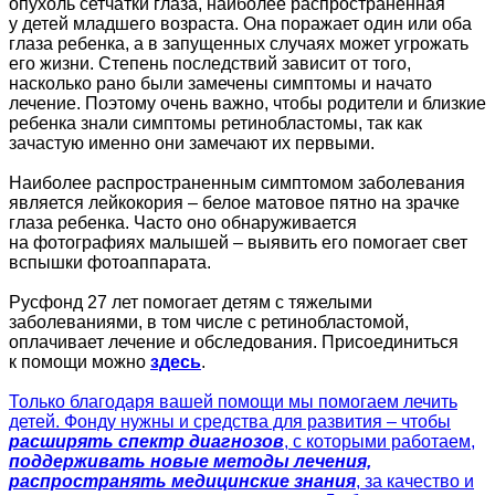
опухоль сетчатки глаза, наиболее распространенная
у детей младшего возраста. Она поражает один или оба
глаза ребенка, а в запущенных случаях может угрожать
его жизни. Степень последствий зависит от того,
насколько рано были замечены симптомы и начато
лечение. Поэтому очень важно, чтобы родители и близкие
ребенка знали симптомы ретинобластомы, так как
зачастую именно они замечают их первыми.
Наиболее распространенным симптомом заболевания
является лейкокория – белое матовое пятно на зрачке
глаза ребенка. Часто оно обнаруживается
на фотографиях малышей – выявить его помогает свет
вспышки фотоаппарата.
Русфонд 27 лет помогает детям с тяжелыми
заболеваниями, в том числе с ретинобластомой,
оплачивает лечение и обследования. Присоединиться
к помощи можно
здесь
.
Только благодаря вашей помощи мы помогаем лечить
детей. Фонду нужны и средства для развития – чтобы
расширять спектр диагнозов
, с которыми работаем,
поддерживать новые методы лечения,
распространять медицинские знания
, за качество и