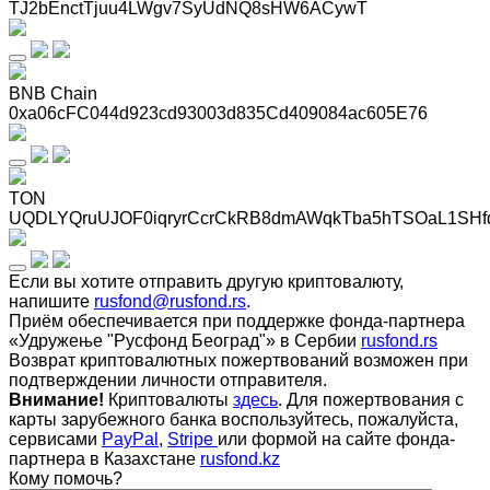
TJ2bEnctTjuu4LWgv7SyUdNQ8sHW6ACywT
BNB Chain
0xa06cFC044d923cd93003d835Cd409084ac605E76
TON
UQDLYQruUJOF0iqryrCcrCkRB8dmAWqkTba5hTSOaL1SHf
Если вы хотите отправить другую криптовалюту,
напишите
rusfond@rusfond.rs
.
Приём обеспечивается при поддержке фонда-партнера
«Удружење "Русфонд Београд"» в Сербии
rusfond.rs
Возврат криптовалютных пожертвований возможен при
подтверждении личности отправителя.
Внимание!
Криптовалюты
здесь
. Для пожертвования с
карты зарубежного банка воспользуйтесь, пожалуйста,
сервисами
PayPal
,
Stripe
или формой на сайте фонда-
партнера в Казахстане
rusfond.kz
Кому помочь?