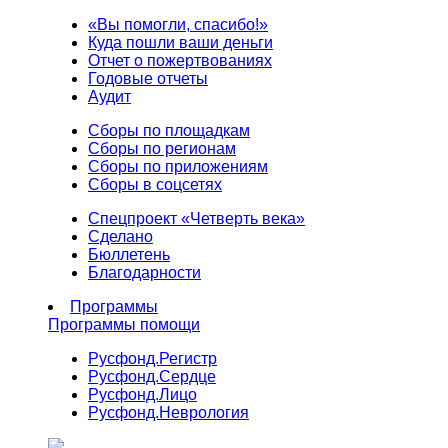
«Вы помогли, спасибо!»
Куда пошли ваши деньги
Отчет о пожертвованиях
Годовые отчеты
Аудит
Сборы по площадкам
Сборы по регионам
Сборы по приложениям
Сборы в соцсетях
Спецпроект «Четверть века»
Сделано
Бюллетень
Благодарности
Программы
Программы помощи
Русфонд.
Регистр
Русфонд.
Сердце
Русфонд.
Лицо
Русфонд.
Неврология