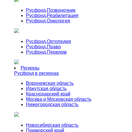
Русфонд.
Позвоночник
Русфонд.
Реабилитация
Русфонд.
Онкология
Русфонд.
Ортопедия
Русфонд.
Право
Русфонд.
Перелом
Регионы
Русфонд в регионах
Воронежская область
Иркутская область
Краснодарский край
Москва и Московская область
Нижегородская область
Новосибирская область
Приморский край