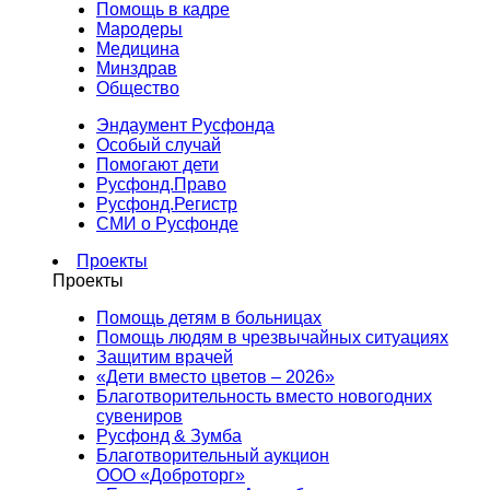
Помощь в кадре
Мародеры
Медицина
Минздрав
Общество
Эндаумент Русфонда
Особый случай
Помогают дети
Русфонд.Право
Русфонд.Регистр
СМИ о Русфонде
Проекты
Проекты
Помощь детям в больницах
Помощь людям в чрезвычайных ситуациях
Защитим врачей
«Дети вместо цветов – 2026»
Благотворительность вместо новогодних
сувениров
Русфонд & Зумба
Благотворительный аукцион
ООО «Доброторг»