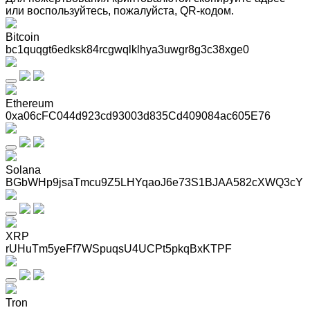
или воспользуйтесь, пожалуйста, QR-кодом
.
Bitcoin
bc1quqgt6edksk84rcgwqlklhya3uwgr8g3c38xge0
Ethereum
0xa06cFC044d923cd93003d835Cd409084ac605E76
Solana
BGbWHp9jsaTmcu9Z5LHYqaoJ6e73S1BJAA582cXWQ3cY
XRP
rUHuTm5yeFf7WSpuqsU4UCPt5pkqBxKTPF
Tron