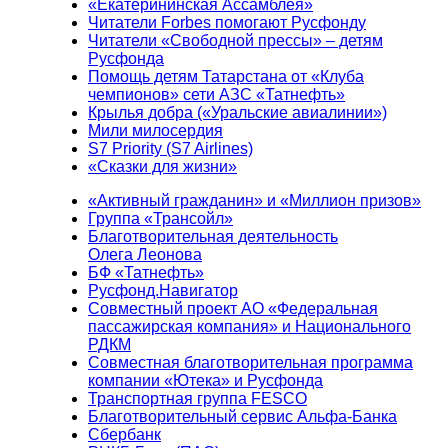
«Екатерининская Ассамблея»
Читатели Forbes помогают Русфонду
Читатели «Свободной прессы» – детям
Русфонда
Помощь детям Татарстана от «Клуба
чемпионов» сети АЗС «Татнефть»
Крылья добра («Уральские авиалинии»)
Мили милосердия
S7 Priority (S7 Airlines)
«Сказки для жизни»
«Активный гражданин» и «Миллион призов»
Группа «Трансойл»
Благотворительная деятельность
Олега Леонова
БФ «Татнефть»
Русфонд.Навигатор
Совместный проект АО «Федеральная
пассажирская компания» и Национального
РДКМ
Совместная благотворительная программа
компании «Ютека» и Русфонда
Транспортная группа FESCO
Благотворительный сервис Альфа-Банка
Сбербанк