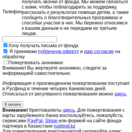
получать звонки от фонда. Мы можем связаться
с вами, чтобы поблагодарить за поддержку,
Телефон
рассказать о результатах помощи детям, а также
сообщить о благотворительных программах и
способах участия в них. Мы бережно относимся
к вашим данным и не передаем их третьим
лицам.
Хочу получать письма от фонда
Я принимаю
публичную оферту
и
даю согласие
на
обработку
Пожертвовать анонимно
Внимание! Вы жертвуете анонимно, следите за
информацией самостоятельно.
Информация о произведенном пожертвовании поступает
в Русфонд в течение четырех банковских дней.
Отписаться от регулярного пожертвования можно
здесь
К оплате
Внимание!
Криптовалюты
здесь
. Для пожертвования с
карты зарубежного банка воспользуйтесь, пожалуйста,
сервисами
PayPal
,
Stripe
или формой на сайте фонда-
партнера в Казахстане
rusfond.kz
Для пожертвования криптовалютой скопируйте адрес