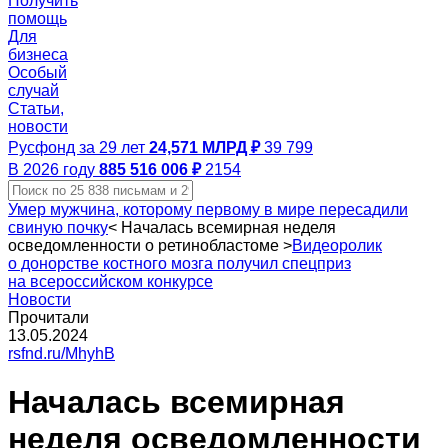
Получить
помощь
Для
бизнеса
Особый
случай
Статьи,
новости
Русфонд за 29 лет
24,571 МЛРД ₽
39 799
В 2026 году
885 516 006 ₽
2154
Умер мужчина, которому первому в мире пересадили
свиную почку
<
Началась всемирная неделя
осведомленности о ретинобластоме
>
Видеоролик
о донорстве костного мозга получил спецприз
на всероссийском конкурсе
Новости
Прочитали
13.05.2024
rsfnd.ru/MhyhB
Началась всемирная
неделя осведомленности