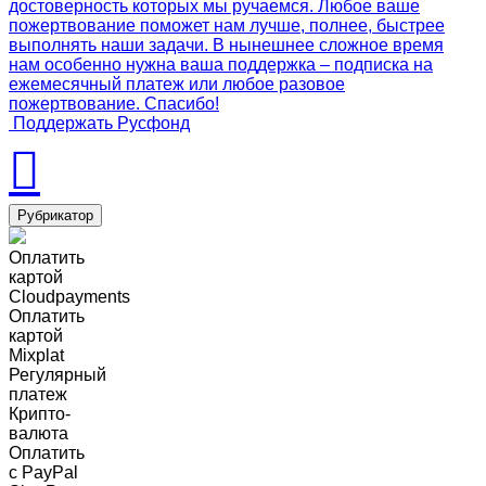
достоверность которых мы ручаемся. Любое ваше
пожертвование поможет нам лучше, полнее, быстрее
выполнять наши задачи. В нынешнее сложное время
нам особенно нужна ваша поддержка – подписка на
ежемесячный платеж или любое разовое
пожертвование. Спасибо!
Поддержать Русфонд
Рубрикатор
Оплатить
картой
Cloudpayments
Оплатить
картой
Mixplat
Регулярный
платеж
Крипто-
валюта
Оплатить
c PayPal