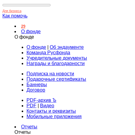
Для бизнеса
Как помочь
29
О фонде
О фонде
О фонде
|
Об эндаументе
Команда Русфонда
Учредительные документы
Награды и благодарности
Подписка на новости
Подарочные сертификаты
Баннеры
Договор
PDF-архив Ъ
PDF
|
Видео
Контакты и реквизиты
Мобильные приложения
Отчеты
Отчеты