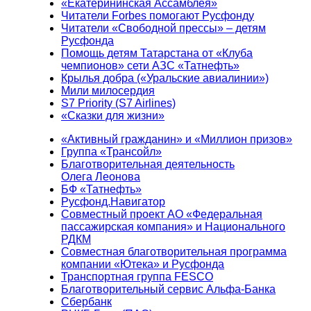
«Екатерининская Ассамблея»
Читатели Forbes помогают Русфонду
Читатели «Свободной прессы» – детям
Русфонда
Помощь детям Татарстана от «Клуба
чемпионов» сети АЗС «Татнефть»
Крылья добра («Уральские авиалинии»)
Мили милосердия
S7 Priority (S7 Airlines)
«Сказки для жизни»
«Активный гражданин» и «Миллион призов»
Группа «Трансойл»
Благотворительная деятельность
Олега Леонова
БФ «Татнефть»
Русфонд.Навигатор
Совместный проект АО «Федеральная
пассажирская компания» и Национального
РДКМ
Совместная благотворительная программа
компании «Ютека» и Русфонда
Транспортная группа FESCO
Благотворительный сервис Альфа-Банка
Сбербанк