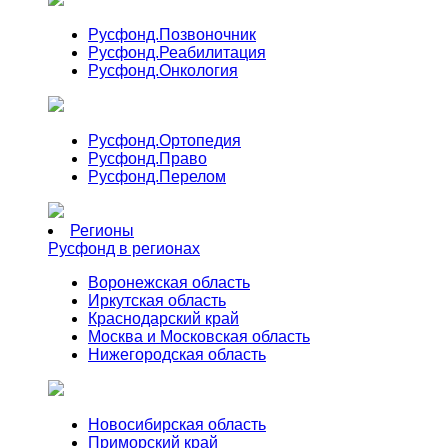
Русфонд.
Позвоночник
Русфонд.
Реабилитация
Русфонд.
Онкология
Русфонд.
Ортопедия
Русфонд.
Право
Русфонд.
Перелом
Регионы
Русфонд в регионах
Воронежская область
Иркутская область
Краснодарский край
Москва и Московская область
Нижегородская область
Новосибирская область
Приморский край