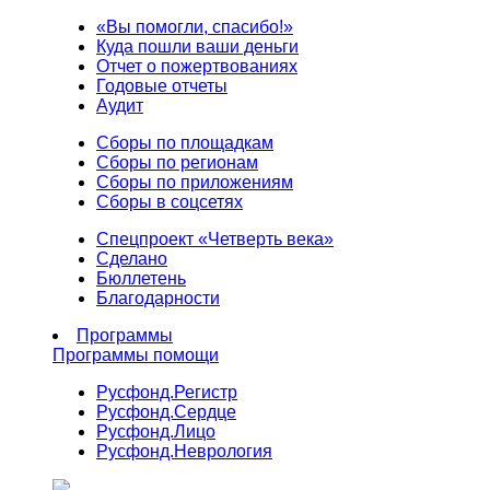
«Вы помогли, спасибо!»
Куда пошли ваши деньги
Отчет о пожертвованиях
Годовые отчеты
Аудит
Сборы по площадкам
Сборы по регионам
Сборы по приложениям
Сборы в соцсетях
Спецпроект «Четверть века»
Сделано
Бюллетень
Благодарности
Программы
Программы помощи
Русфонд.
Регистр
Русфонд.
Сердце
Русфонд.
Лицо
Русфонд.
Неврология