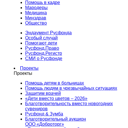
Помощь в кадре
Мародеры
Медицина
Минздрав
Общество
Эндаумент Русфонда
Особый случай
Помогают дети
Русфонд.Право
Русфонд.Регистр
СМИ о Русфонде
Проекты
Проекты
Помощь детям в больницах
Помощь людям в чрезвычайных ситуациях
Защитим врачей
«Дети вместо цветов – 2026»
Благотворительность вместо новогодних
сувениров
Русфонд & Зумба
Благотворительный аукцион
ООО «Доброторг»