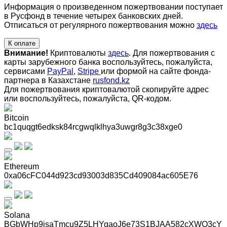
Информация о произведенном пожертвовании поступает
в Русфонд в течение четырех банковских дней.
Отписаться от регулярного пожертвования можно
здесь
К оплате
Внимание!
Криптовалюты
здесь
. Для пожертвования с
карты зарубежного банка воспользуйтесь, пожалуйста,
сервисами
PayPal
,
Stripe
или формой на сайте фонда-
партнера в Казахстане
rusfond.kz
Для пожертвования криптовалютой скопируйте адрес
или воспользуйтесь, пожалуйста, QR-кодом
.
Bitcoin
bc1quqgt6edksk84rcgwqlklhya3uwgr8g3c38xge0
Ethereum
0xa06cFC044d923cd93003d835Cd409084ac605E76
Solana
BGbWHp9jsaTmcu9Z5LHYqaoJ6e73S1BJAA582cXWQ3cY