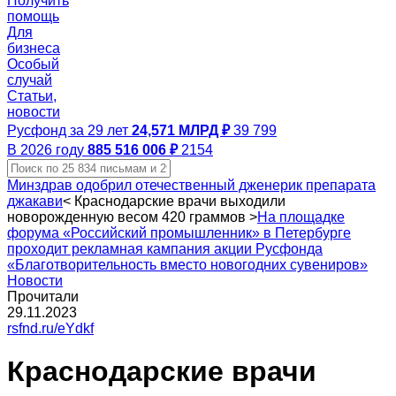
Получить
помощь
Для
бизнеса
Особый
случай
Статьи,
новости
Русфонд за 29 лет
24,571 МЛРД ₽
39 799
В 2026 году
885 516 006 ₽
2154
Минздрав одобрил отечественный дженерик препарата
джакави
<
Краснодарские врачи выходили
новорожденную весом 420 граммов
>
На площадке
форума «Российский промышленник» в Петербурге
проходит рекламная кампания акции Русфонда
«Благотворительность вместо новогодних сувениров»
Новости
Прочитали
29.11.2023
rsfnd.ru/eYdkf
Краснодарские врачи