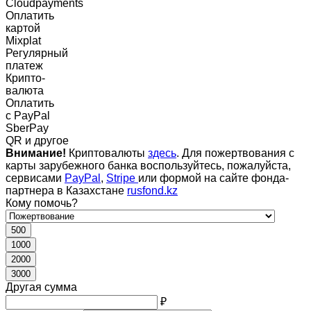
Cloudpayments
Оплатить
картой
Mixplat
Регулярный
платеж
Крипто-
валюта
Оплатить
c PayPal
SberPay
QR и другое
Внимание!
Криптовалюты
здесь
. Для пожертвования с
карты зарубежного банка воспользуйтесь, пожалуйста,
сервисами
PayPal
,
Stripe
или формой на сайте фонда-
партнера в Казахстане
rusfond.kz
Кому помочь?
500
1000
2000
3000
Другая сумма
₽