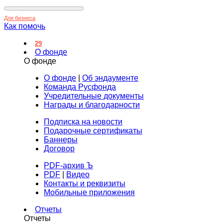
Для бизнеса
Как помочь
29
О фонде
О фонде
О фонде
|
Об эндаументе
Команда Русфонда
Учредительные документы
Награды и благодарности
Подписка на новости
Подарочные сертификаты
Баннеры
Договор
PDF-архив Ъ
PDF
|
Видео
Контакты и реквизиты
Мобильные приложения
Отчеты
Отчеты