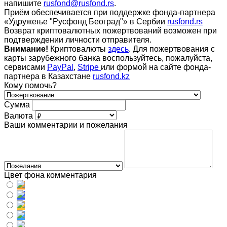
напишите
rusfond@rusfond.rs
.
Приём обеспечивается при поддержке фонда-партнера
«Удружење "Русфонд Београд"» в Сербии
rusfond.rs
Возврат криптовалютных пожертвований возможен при
подтверждении личности отправителя.
Внимание!
Криптовалюты
здесь
. Для пожертвования с
карты зарубежного банка воспользуйтесь, пожалуйста,
сервисами
PayPal
,
Stripe
или формой на сайте фонда-
партнера в Казахстане
rusfond.kz
Кому помочь?
Сумма
Валюта
Ваши комментарии и пожелания
Цвет фона комментария