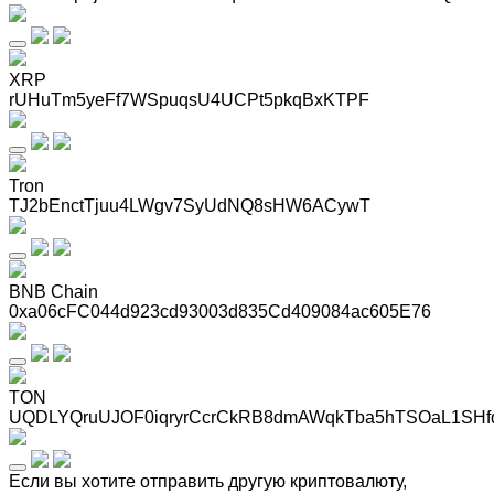
XRP
rUHuTm5yeFf7WSpuqsU4UCPt5pkqBxKTPF
Tron
TJ2bEnctTjuu4LWgv7SyUdNQ8sHW6ACywT
BNB Chain
0xa06cFC044d923cd93003d835Cd409084ac605E76
TON
UQDLYQruUJOF0iqryrCcrCkRB8dmAWqkTba5hTSOaL1SHf
Если вы хотите отправить другую криптовалюту,