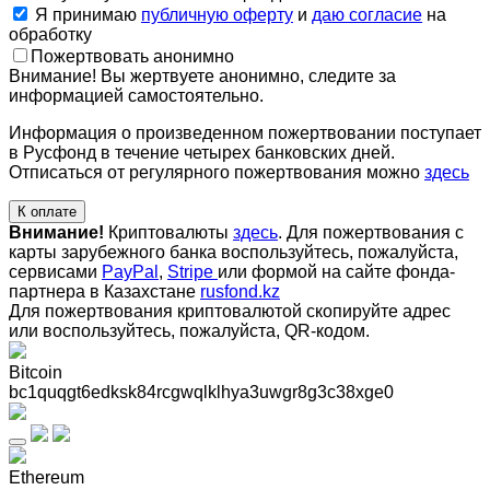
Я принимаю
публичную оферту
и
даю согласие
на
обработку
Пожертвовать анонимно
Внимание! Вы жертвуете анонимно, следите за
информацией самостоятельно.
Информация о произведенном пожертвовании поступает
в Русфонд в течение четырех банковских дней.
Отписаться от регулярного пожертвования можно
здесь
К оплате
Внимание!
Криптовалюты
здесь
. Для пожертвования с
карты зарубежного банка воспользуйтесь, пожалуйста,
сервисами
PayPal
,
Stripe
или формой на сайте фонда-
партнера в Казахстане
rusfond.kz
Для пожертвования криптовалютой скопируйте адрес
или воспользуйтесь, пожалуйста, QR-кодом
.
Bitcoin
bc1quqgt6edksk84rcgwqlklhya3uwgr8g3c38xge0
Ethereum