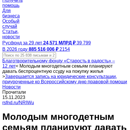
Получить
помощь
Для
бизнеса
Особый
случай
Статьи,
новости
Русфонд за 29 лет
24,571 МЛРД ₽
39 799
В 2026 году
885 516 006 ₽
2154
Благотворительному фонду «Старость в радость» –
12 лет
<
Молодым многодетным семьям планируют
давать беспроцентную ссуду на покупку жилья
>
Завершается запись на юридические консультации,
приуроченные ко Всероссийскому дню правовой помощи
Новости
Прочитали
15.11.2023
rsfnd.ru/NRlWu
Молодым многодетным
семьям планируют давать