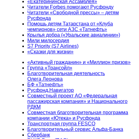
«Екатерининская Ассамблея»
Читатели Forbes помогают Русфонду
Читатели «Свободной прессы» – детям
Русфонда
Помощь детям Татарстана от «Клуба
чемпионов» сети АЗС «Татнефть»
Крылья добра («Уральские авиалинии»)
Мили милосердия
S7 Priority (S7 Airlines)
«Сказки для жизни»
«Активный гражданин» и «Миллион призов»
Группа «Трансойл»
Благотворительная деятельность
Олега Леонова
БФ «Татнефть»
Русфонд.Навигатор
Совместный проект АО «Федеральная
пассажирская компания» и Национального
РДКМ
Совместная благотворительная программа
компании «Ютека» и Русфонда
Транспортная группа FESCO
Благотворительный сервис Альфа-Банка
Сбербанк