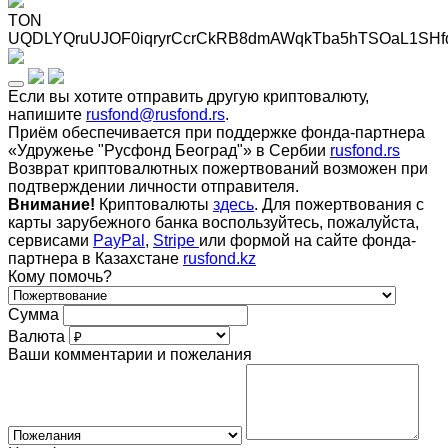
TON
UQDLYQruUJOF0iqryrCcrCkRB8dmAWqkTba5hTSOaL1SHf
Если вы хотите отправить другую криптовалюту,
напишите
rusfond@rusfond.rs
.
Приём обеспечивается при поддержке фонда-партнера
«Удружење "Русфонд Београд"» в Сербии
rusfond.rs
Возврат криптовалютных пожертвований возможен при
подтверждении личности отправителя.
Внимание!
Криптовалюты
здесь
. Для пожертвования с
карты зарубежного банка воспользуйтесь, пожалуйста,
сервисами
PayPal
,
Stripe
или формой на сайте фонда-
партнера в Казахстане
rusfond.kz
Кому помочь?
Сумма
Валюта
Ваши комментарии и пожелания