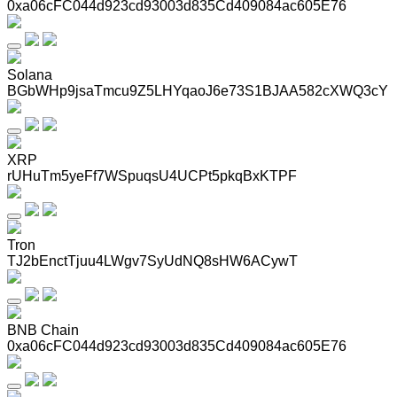
0xa06cFC044d923cd93003d835Cd409084ac605E76
Solana
BGbWHp9jsaTmcu9Z5LHYqaoJ6e73S1BJAA582cXWQ3cY
XRP
rUHuTm5yeFf7WSpuqsU4UCPt5pkqBxKTPF
Tron
TJ2bEnctTjuu4LWgv7SyUdNQ8sHW6ACywT
BNB Chain
0xa06cFC044d923cd93003d835Cd409084ac605E76