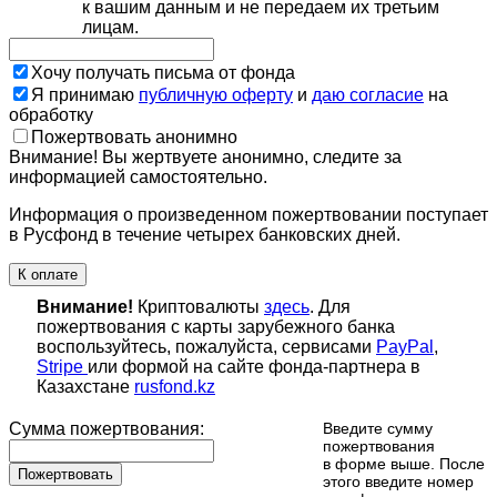
к вашим данным и не передаем их третьим
лицам.
Хочу получать письма от фонда
Я принимаю
публичную оферту
и
даю согласие
на
обработку
Пожертвовать анонимно
Внимание! Вы жертвуете анонимно, следите за
информацией самостоятельно.
Информация о произведенном пожертвовании поступает
в Русфонд в течение четырех банковских дней.
К оплате
Внимание!
Криптовалюты
здесь
. Для
пожертвования с карты зарубежного банка
воспользуйтесь, пожалуйста, сервисами
PayPal
,
Stripe
или формой на сайте фонда-партнера в
Казахстане
rusfond.kz
Сумма пожертвования:
Введите сумму
пожертвования
в форме выше. После
Пожертвовать
этого введите номер