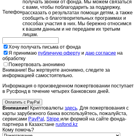
получать звонки от фонда. Мы можем связаться
с вами, чтобы поблагодарить за поддержку,
Телефон
рассказать о результатах помощи детям, а также
сообщить о благотворительных программах и
способах участия в них. Мы бережно относимся
к вашим данным и не передаем их третьим
лицам.
Хочу получать письма от фонда
Я принимаю
публичную оферту
и
даю согласие
на
обработку
Пожертвовать анонимно
Внимание! Вы жертвуете анонимно, следите за
информацией самостоятельно.
Информация о произведенном пожертвовании поступает
в Русфонд в течение четырех банковских дней.
Оплатить с PayPal
Внимание!
Криптовалюты
здесь
. Для пожертвования с
карты зарубежного банка воспользуйтесь, пожалуйста,
сервисами
PayPal
,
Stripe
или формой на сайте фонда-
партнера в Казахстане
rusfond.kz
Кому помочь?