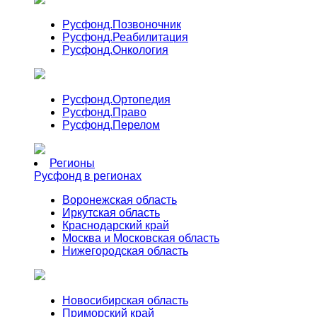
Русфонд.
Позвоночник
Русфонд.
Реабилитация
Русфонд.
Онкология
Русфонд.
Ортопедия
Русфонд.
Право
Русфонд.
Перелом
Регионы
Русфонд в регионах
Воронежская область
Иркутская область
Краснодарский край
Москва и Московская область
Нижегородская область
Новосибирская область
Приморский край