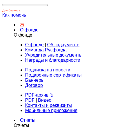
Для бизнеса
Как помочь
29
О фонде
О фонде
О фонде
|
Об эндаументе
Команда Русфонда
Учредительные документы
Награды и благодарности
Подписка на новости
Подарочные сертификаты
Баннеры
Договор
PDF-архив Ъ
PDF
|
Видео
Контакты и реквизиты
Мобильные приложения
Отчеты
Отчеты