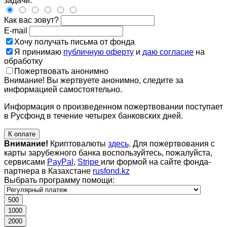
задачи.
Как вас зовут?
E-mail
Хочу получать письма от фонда
Я принимаю
публичную оферту
и
даю согласие
на
обработку
Пожертвовать анонимно
Внимание! Вы жертвуете анонимно, следите за
информацией самостоятельно.
Информация о произведенном пожертвовании поступает
в Русфонд в течение четырех банковских дней.
К оплате
Внимание!
Криптовалюты
здесь
. Для пожертвования с
карты зарубежного банка воспользуйтесь, пожалуйста,
сервисами
PayPal
,
Stripe
или формой на сайте фонда-
партнера в Казахстане
rusfond.kz
Выбрать программу помощи:
500
1000
2000