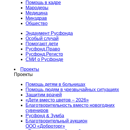
Помощь в кадре
Мародеры
Медицина
Минздрав
Общество
Эндаумент Русфонда
Особый случай
Помогают дети
Русфонд.Право
Русфонд.Регистр
СМИ о Русфонде
Проекты
Проекты
Помощь детям в больницах
Помощь людям в чрезвычайных ситуациях
Защитим врачей
«Дети вместо цветов – 2026»
Благотворительность вместо новогодних
сувениров
Русфонд & Зумба
Благотворительный аукцион
ООО «Доброторг»