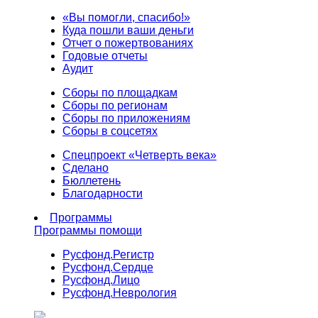
«Вы помогли, спасибо!»
Куда пошли ваши деньги
Отчет о пожертвованиях
Годовые отчеты
Аудит
Сборы по площадкам
Сборы по регионам
Сборы по приложениям
Сборы в соцсетях
Спецпроект «Четверть века»
Сделано
Бюллетень
Благодарности
Программы
Программы помощи
Русфонд.
Регистр
Русфонд.
Сердце
Русфонд.
Лицо
Русфонд.
Неврология