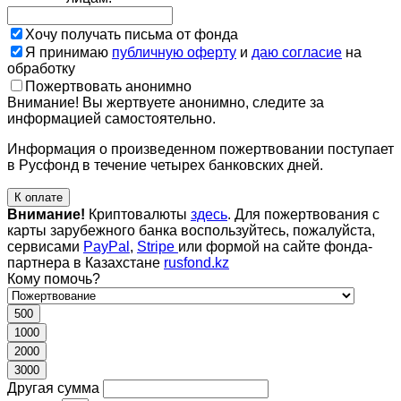
Хочу получать письма от фонда
Я принимаю
публичную оферту
и
даю согласие
на
обработку
Пожертвовать анонимно
Внимание! Вы жертвуете анонимно, следите за
информацией самостоятельно.
Информация о произведенном пожертвовании поступает
в Русфонд в течение четырех банковских дней.
К оплате
Внимание!
Криптовалюты
здесь
. Для пожертвования с
карты зарубежного банка воспользуйтесь, пожалуйста,
сервисами
PayPal
,
Stripe
или формой на сайте фонда-
партнера в Казахстане
rusfond.kz
Кому помочь?
500
1000
2000
3000
Другая сумма