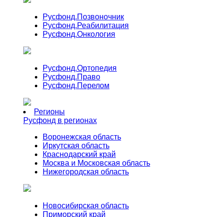
Русфонд.
Позвоночник
Русфонд.
Реабилитация
Русфонд.
Онкология
Русфонд.
Ортопедия
Русфонд.
Право
Русфонд.
Перелом
Регионы
Русфонд в регионах
Воронежская область
Иркутская область
Краснодарский край
Москва и Московская область
Нижегородская область
Новосибирская область
Приморский край