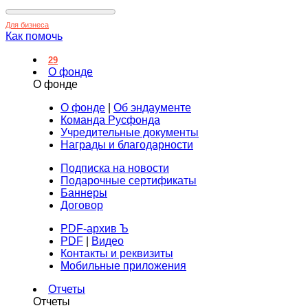
Для бизнеса
Как помочь
29
О фонде
О фонде
О фонде
|
Об эндаументе
Команда Русфонда
Учредительные документы
Награды и благодарности
Подписка на новости
Подарочные сертификаты
Баннеры
Договор
PDF-архив Ъ
PDF
|
Видео
Контакты и реквизиты
Мобильные приложения
Отчеты
Отчеты