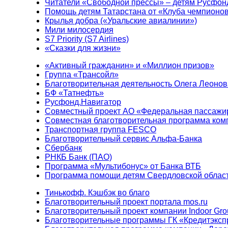
Читатели «Свободной прессы» – детям Русфон
Помощь детям Татарстана от «Клуба чемпионо
Крылья добра («Уральские авиалинии»)
Мили милосердия
S7 Priority (S7 Airlines)
«Сказки для жизни»
«Активный гражданин» и «Миллион призов»
Группа «Трансойл»
Благотворительная деятельность Олега Леонов
БФ «Татнефть»
Русфонд.Навигатор
Совместный проект АО «Федеральная пассажи
Совместная благотворительная программа ком
Транспортная группа FESCO
Благотворительный сервис Альфа-Банка
Сбербанк
РНКБ Банк (ПАО)
Программа «Мультибонус» от Банка ВТБ
Программа помощи детям Свердловской област
Тинькофф. Кэшбэк во благо
Благотворительный проект портала mos.ru
Благотворительный проект компании Indoor Gro
Благотворительные программы ГК «Кредитэксп