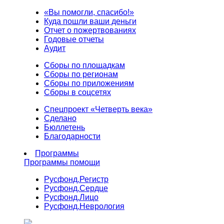
«Вы помогли, спасибо!»
Куда пошли ваши деньги
Отчет о пожертвованиях
Годовые отчеты
Аудит
Сборы по площадкам
Сборы по регионам
Сборы по приложениям
Сборы в соцсетях
Спецпроект «Четверть века»
Сделано
Бюллетень
Благодарности
Программы
Программы помощи
Русфонд.
Регистр
Русфонд.
Сердце
Русфонд.
Лицо
Русфонд.
Неврология