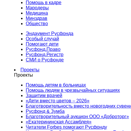
Помощь в кадре
Мародеры
Медицина
Минздрав
Общество
Эндаумент Русфонда
Особый случай
Помогают дети
Русфонд.Право
Русфонд.Регистр
СМИ о Русфонде
Проекты
Проекты
Помощь детям в больницах
Помощь людям в чрезвычайных ситуациях
Защитим врачей
«Дети вместо цветов – 2026»
Благотворительность вместо новогодних сувен
Русфонд & Зумба
Благотворительный аукцион ООО «Доброторг»
«Екатерининская Ассамблея»
Читатели Forbes помогают Русфонду