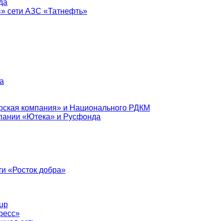
да
в» сети АЗС «Татнефть»
а
рская компания» и Национального РДКМ
пании «Ютека» и Русфонда
и «Росток добра»
up
ресс»