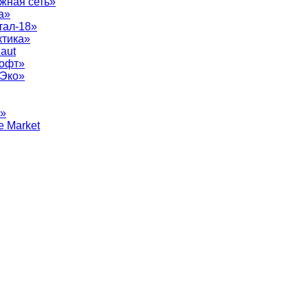
жная сеть»
а»
тал-18»
ктика»
aut
софт»
рЭко»
т»
e Market