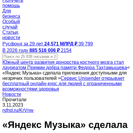
Получить
помощь
Для
бизнеса
Особый
случай
Статьи,
новости
Русфонд за 29 лет
24,571 МЛРД ₽
39 799
В 2026 году
885 516 006 ₽
2154
Южный центр развития донорства костного мозга стал
лауреатом Премии добра памяти Федора Тахтамышева
<
«Яндекс Музыка» сделала приложения доступными для
незрячих пользователей
>
Сервис Unisender открывает
бесплатный онлайн-курс для людей с ограниченными
возможностями здоровья
Новости
Прочитали
3.11.2023
rsfnd.ru/KrVnw
«Яндекс Музыка» сделала