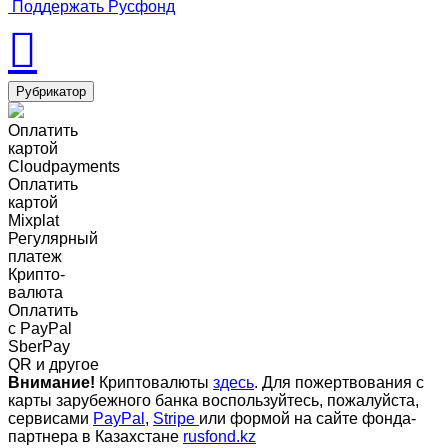
Поддержать Русфонд
Рубрикатор
Оплатить
картой
Cloudpayments
Оплатить
картой
Mixplat
Регулярный
платеж
Крипто-
валюта
Оплатить
c PayPal
SberPay
QR и другое
Внимание!
Криптовалюты
здесь
. Для пожертвования с
карты зарубежного банка воспользуйтесь, пожалуйста,
сервисами
PayPal
,
Stripe
или формой на сайте фонда-
партнера в Казахстане
rusfond.kz