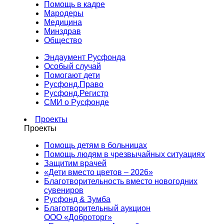
Помощь в кадре
Мародеры
Медицина
Минздрав
Общество
Эндаумент Русфонда
Особый случай
Помогают дети
Русфонд.Право
Русфонд.Регистр
СМИ о Русфонде
Проекты
Проекты
Помощь детям в больницах
Помощь людям в чрезвычайных ситуациях
Защитим врачей
«Дети вместо цветов – 2026»
Благотворительность вместо новогодних
сувениров
Русфонд & Зумба
Благотворительный аукцион
ООО «Доброторг»