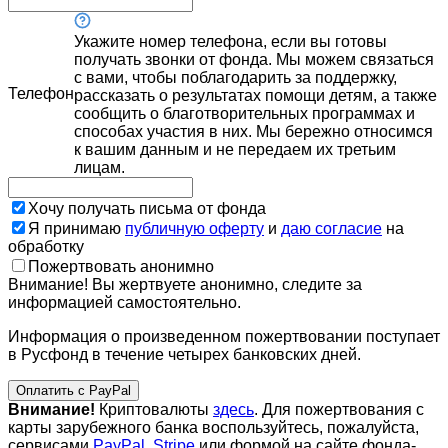
Укажите номер телефона, если вы готовы
получать звонки от фонда. Мы можем связаться
с вами, чтобы поблагодарить за поддержку,
Телефон
рассказать о результатах помощи детям, а также
сообщить о благотворительных программах и
способах участия в них. Мы бережно относимся
к вашим данным и не передаем их третьим
лицам.
Хочу получать письма от фонда
Я принимаю
публичную оферту
и
даю согласие
на
обработку
Пожертвовать анонимно
Внимание! Вы жертвуете анонимно, следите за
информацией самостоятельно.
Информация о произведенном пожертвовании поступает
в Русфонд в течение четырех банковских дней.
Оплатить с PayPal
Внимание!
Криптовалюты
здесь
. Для пожертвования с
карты зарубежного банка воспользуйтесь, пожалуйста,
сервисами
PayPal
,
Stripe
или формой на сайте фонда-