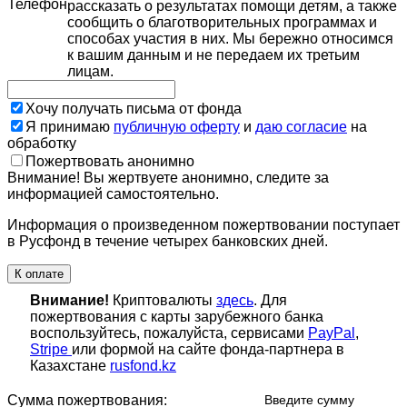
Телефон
рассказать о результатах помощи детям, а также
сообщить о благотворительных программах и
способах участия в них. Мы бережно относимся
к вашим данным и не передаем их третьим
лицам.
Хочу получать письма от фонда
Я принимаю
публичную оферту
и
даю согласие
на
обработку
Пожертвовать анонимно
Внимание! Вы жертвуете анонимно, следите за
информацией самостоятельно.
Информация о произведенном пожертвовании поступает
в Русфонд в течение четырех банковских дней.
К оплате
Внимание!
Криптовалюты
здесь
. Для
пожертвования с карты зарубежного банка
воспользуйтесь, пожалуйста, сервисами
PayPal
,
Stripe
или формой на сайте фонда-партнера в
Казахстане
rusfond.kz
Сумма пожертвования:
Введите сумму