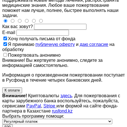
поддерживать новые методы лечения, распространять
медицинские знания. Любое ваше пожертвование
поможет нам лучше, полнее, быстрее выполнять наши
задачи.
Как вас зовут?
E-mail
Хочу получать письма от фонда
Я принимаю
публичную оферту
и
даю согласие
на
обработку
Пожертвовать анонимно
Внимание! Вы жертвуете анонимно, следите за
информацией самостоятельно.
Информация о произведенном пожертвовании поступает
в Русфонд в течение четырех банковских дней.
К оплате
Внимание!
Криптовалюты
здесь
. Для пожертвования с
карты зарубежного банка воспользуйтесь, пожалуйста,
сервисами
PayPal
,
Stripe
или формой на сайте фонда-
партнера в Казахстане
rusfond.kz
Выбрать программу помощи: