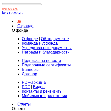
Для бизнеса
Как помочь
29
О фонде
О фонде
О фонде
|
Об эндаументе
Команда Русфонда
Учредительные документы
Награды и благодарности
Подписка на новости
Подарочные сертификаты
Баннеры
Договор
PDF-архив Ъ
PDF
|
Видео
Контакты и реквизиты
Мобильные приложения
Отчеты
Отчеты