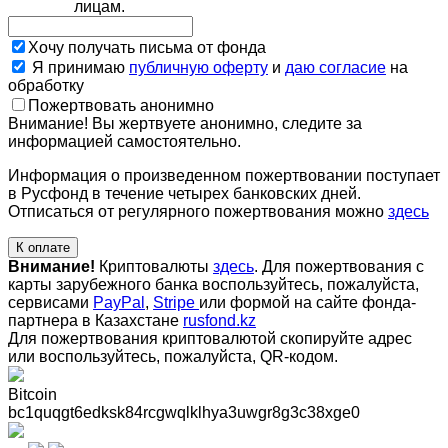
лицам.
Хочу получать письма от фонда
Я принимаю
публичную оферту
и
даю согласие
на
обработку
Пожертвовать анонимно
Внимание! Вы жертвуете анонимно, следите за
информацией самостоятельно.
Информация о произведенном пожертвовании поступает
в Русфонд в течение четырех банковских дней.
Отписаться от регулярного пожертвования можно
здесь
К оплате
Внимание!
Криптовалюты
здесь
. Для пожертвования с
карты зарубежного банка воспользуйтесь, пожалуйста,
сервисами
PayPal
,
Stripe
или формой на сайте фонда-
партнера в Казахстане
rusfond.kz
Для пожертвования криптовалютой скопируйте адрес
или воспользуйтесь, пожалуйста, QR-кодом
.
Bitcoin
bc1quqgt6edksk84rcgwqlklhya3uwgr8g3c38xge0