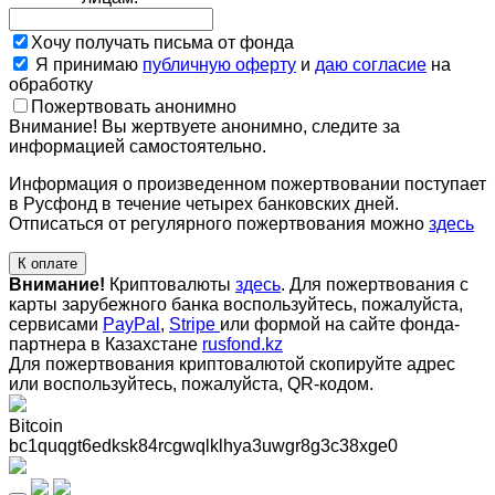
Хочу получать письма от фонда
Я принимаю
публичную оферту
и
даю согласие
на
обработку
Пожертвовать анонимно
Внимание! Вы жертвуете анонимно, следите за
информацией самостоятельно.
Информация о произведенном пожертвовании поступает
в Русфонд в течение четырех банковских дней.
Отписаться от регулярного пожертвования можно
здесь
К оплате
Внимание!
Криптовалюты
здесь
. Для пожертвования с
карты зарубежного банка воспользуйтесь, пожалуйста,
сервисами
PayPal
,
Stripe
или формой на сайте фонда-
партнера в Казахстане
rusfond.kz
Для пожертвования криптовалютой скопируйте адрес
или воспользуйтесь, пожалуйста, QR-кодом
.
Bitcoin
bc1quqgt6edksk84rcgwqlklhya3uwgr8g3c38xge0