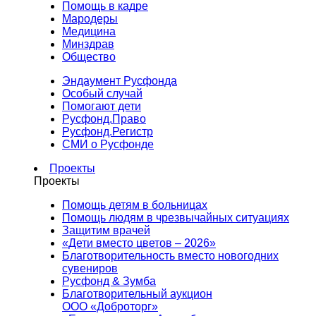
Помощь в кадре
Мародеры
Медицина
Минздрав
Общество
Эндаумент Русфонда
Особый случай
Помогают дети
Русфонд.Право
Русфонд.Регистр
СМИ о Русфонде
Проекты
Проекты
Помощь детям в больницах
Помощь людям в чрезвычайных ситуациях
Защитим врачей
«Дети вместо цветов – 2026»
Благотворительность вместо новогодних
сувениров
Русфонд & Зумба
Благотворительный аукцион
ООО «Доброторг»