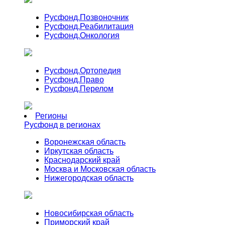
Русфонд.
Позвоночник
Русфонд.
Реабилитация
Русфонд.
Онкология
Русфонд.
Ортопедия
Русфонд.
Право
Русфонд.
Перелом
Регионы
Русфонд в регионах
Воронежская область
Иркутская область
Краснодарский край
Москва и Московская область
Нижегородская область
Новосибирская область
Приморский край