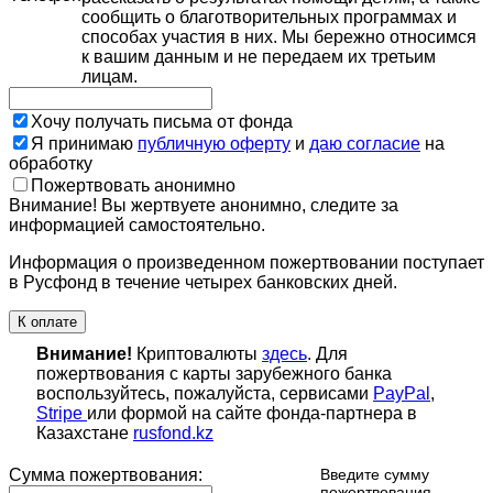
сообщить о благотворительных программах и
способах участия в них. Мы бережно относимся
к вашим данным и не передаем их третьим
лицам.
Хочу получать письма от фонда
Я принимаю
публичную оферту
и
даю согласие
на
обработку
Пожертвовать анонимно
Внимание! Вы жертвуете анонимно, следите за
информацией самостоятельно.
Информация о произведенном пожертвовании поступает
в Русфонд в течение четырех банковских дней.
К оплате
Внимание!
Криптовалюты
здесь
. Для
пожертвования с карты зарубежного банка
воспользуйтесь, пожалуйста, сервисами
PayPal
,
Stripe
или формой на сайте фонда-партнера в
Казахстане
rusfond.kz
Сумма пожертвования:
Введите сумму
пожертвования