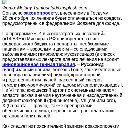
Фото: Melany Tuinfosalud/Unsplash.com
Согласно
законопроекту
, внесенному в Госдуму
28 сентября, их лечение будет оплачиваться из средств,
предусмотренных в федеральном бюджете для фонда.
По программе «14 высокозатратных нозологий»
(«14 ВЗН») Минздрав РФ приобретает за счет
федерального бюджета препараты, необходимые
пациентам – взрослым и детям – со следующими
заболеваниями: гемофилия; муковисцидоз (в список
предоставляемых лекарств для его лечения не входит
инновационная генная терапия
. –
Русфонд
);
гипофизарный нанизм; болезнь Гоше; злокачественные
новообразования лимфоидной, кроветворной
и родственных им тканей; рассеянный склероз;
гемолитико-уремический синдром; мукополисахаридоз I,
II и VI типа; юношеский артрит с системным началом;
апластическая анемия неуточненная и наследственный
дефицит факторов II (фибриногена), VII (лабильного),
X (Стюарта – Прауэр); также препаратами
обеспечиваются лица, перенесшие трансплантацию
органов и (или) тканей.
Как следует из пояснительной записки к законопроекту,