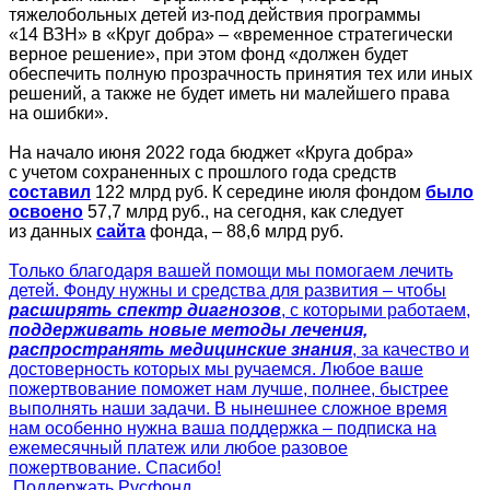
тяжелобольных детей из-под действия программы
«14 ВЗН» в «Круг добра» – «временное стратегически
верное решение», при этом фонд «должен будет
обеспечить полную прозрачность принятия тех или иных
решений, а также не будет иметь ни малейшего права
на ошибки».
На начало июня 2022 года бюджет «Круга добра»
с учетом сохраненных с прошлого года средств
составил
122 млрд руб. К середине июля фондом
было
освоено
57,7 млрд руб., на сегодня, как следует
из данных
сайта
фонда, – 88,6 млрд руб.
Только благодаря вашей помощи мы помогаем лечить
детей. Фонду нужны и средства для развития – чтобы
расширять спектр диагнозов
, с которыми работаем,
поддерживать новые методы лечения,
распространять медицинские знания
, за качество и
достоверность которых мы ручаемся. Любое ваше
пожертвование поможет нам лучше, полнее, быстрее
выполнять наши задачи. В нынешнее сложное время
нам особенно нужна ваша поддержка – подписка на
ежемесячный платеж или любое разовое
пожертвование. Спасибо!
Поддержать Русфонд