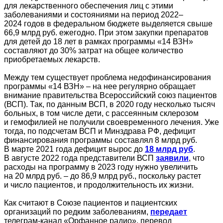
для лекарственного обеспечения лиц с этими
заболеваниями и состояниями на период 2022–
2024 годов в федеральном бюджете выделяется свыше
66,9 млрд руб. ежегодно. При этом закупки препаратов
для детей до 18 лет в рамках программы «14 ВЗН»
составляют до 30% затрат на общее количество
приобретаемых лекарств.
Между тем существует проблема недофинансирования
программы «14 ВЗН» – на нее регулярно обращает
внимание правительства Всероссийский союз пациентов
(ВСП). Так, по данным ВСП, в 2020 году несколько тысяч
больных, в том числе дети, с рассеянным склерозом
и гемофилией не получили своевременного лечения. Уже
тогда, по подсчетам ВСП и Минздрава РФ, дефицит
финансирования программы составлял 8 млрд руб.
В марте 2021 года дефицит вырос до
18 млрд руб
.
В августе 2022 года представители ВСП
заявили
, что
расходы на программу в 2023 году нужно увеличить
на 20 млрд руб. – до 86,9 млрд руб., поскольку растет
и число пациентов, и продолжительность их жизни.
Как считают в Союзе пациентов и пациентских
организаций по редким заболеваниям,
передает
телеграм‑канал «Орфанное радио», перевод