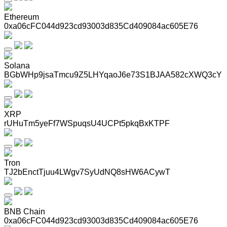
Ethereum
0xa06cFC044d923cd93003d835Cd409084ac605E76
Solana
BGbWHp9jsaTmcu9Z5LHYqaoJ6e73S1BJAA582cXWQ3cY
XRP
rUHuTm5yeFf7WSpuqsU4UCPt5pkqBxKTPF
Tron
TJ2bEnctTjuu4LWgv7SyUdNQ8sHW6ACywT
BNB Chain
0xa06cFC044d923cd93003d835Cd409084ac605E76