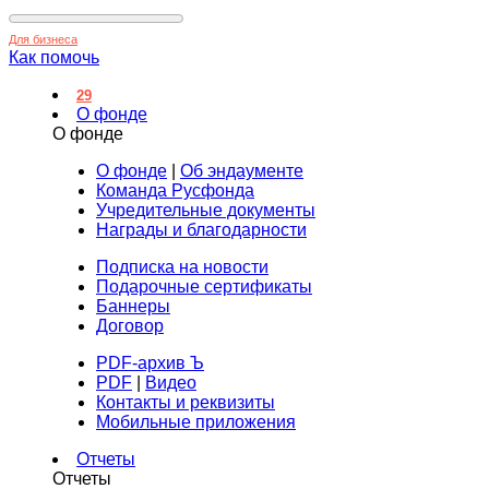
Для бизнеса
Как помочь
29
О фонде
О фонде
О фонде
|
Об эндаументе
Команда Русфонда
Учредительные документы
Награды и благодарности
Подписка на новости
Подарочные сертификаты
Баннеры
Договор
PDF-архив Ъ
PDF
|
Видео
Контакты и реквизиты
Мобильные приложения
Отчеты
Отчеты