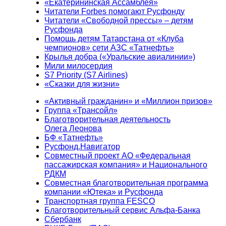
«Екатерининская Ассамблея»
Читатели Forbes помогают Русфонду
Читатели «Свободной прессы» – детям
Русфонда
Помощь детям Татарстана от «Клуба
чемпионов» сети АЗС «Татнефть»
Крылья добра («Уральские авиалинии»)
Мили милосердия
S7 Priority (S7 Airlines)
«Сказки для жизни»
«Активный гражданин» и «Миллион призов»
Группа «Трансойл»
Благотворительная деятельность
Олега Леонова
БФ «Татнефть»
Русфонд.Навигатор
Совместный проект АО «Федеральная
пассажирская компания» и Национального
РДКМ
Совместная благотворительная программа
компании «Ютека» и Русфонда
Транспортная группа FESCO
Благотворительный сервис Альфа-Банка
Сбербанк