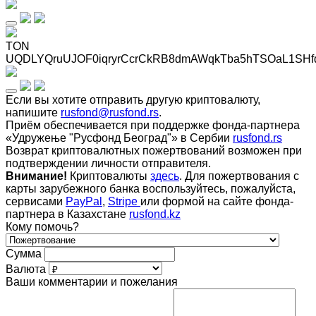
TON
UQDLYQruUJOF0iqryrCcrCkRB8dmAWqkTba5hTSOaL1SHf
Если вы хотите отправить другую криптовалюту,
напишите
rusfond@rusfond.rs
.
Приём обеспечивается при поддержке фонда-партнера
«Удружење "Русфонд Београд"» в Сербии
rusfond.rs
Возврат криптовалютных пожертвований возможен при
подтверждении личности отправителя.
Внимание!
Криптовалюты
здесь
. Для пожертвования с
карты зарубежного банка воспользуйтесь, пожалуйста,
сервисами
PayPal
,
Stripe
или формой на сайте фонда-
партнера в Казахстане
rusfond.kz
Кому помочь?
Сумма
Валюта
Ваши комментарии и пожелания