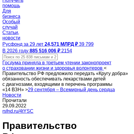
Получить
помощь
Для
бизнеса
Особый
случай
Статьи,
новости
Русфонд за 29 лет
24,571 МЛРД ₽
39 799
В 2026 году
885 516 006 ₽
2154
Госдума приняла в третьем чтении законопроект
о страховании жизни и здоровья волонтеров
<
Правительство РФ предложило передать «Кругу добра»
обязанность обеспечивать лекарствами детей
с диагнозами, входящими в перечень программы
«14 ВЗН»
>
29 сентября – Всемирный день сердца
Новости
Прочитали
29.09.2022
rsfnd.ru/4tYSC
Правительство