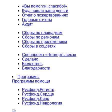
«Вы помогли, спасибо!»
Куда пошли ваши деньги
Отчет о пожертвованиях
Годовые отчеты
Аудит
Сборы по площадкам
Сборы по регионам
Сборы по приложениям
Сборы в соцсетях
Спецпроект «Четверть века»
Сделано
Бюллетень
Благодарности
Программы
Программы помощи
Русфонд.
Регистр
Русфонд.
Сердце
Русфонд.
Лицо
Русфонд.
Неврология