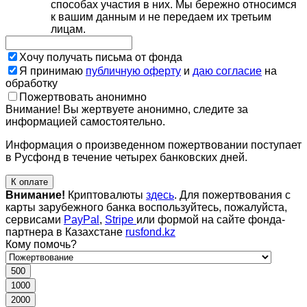
способах участия в них. Мы бережно относимся
к вашим данным и не передаем их третьим
лицам.
Хочу получать письма от фонда
Я принимаю
публичную оферту
и
даю согласие
на
обработку
Пожертвовать анонимно
Внимание! Вы жертвуете анонимно, следите за
информацией самостоятельно.
Информация о произведенном пожертвовании поступает
в Русфонд в течение четырех банковских дней.
К оплате
Внимание!
Криптовалюты
здесь
. Для пожертвования с
карты зарубежного банка воспользуйтесь, пожалуйста,
сервисами
PayPal
,
Stripe
или формой на сайте фонда-
партнера в Казахстане
rusfond.kz
Кому помочь?
500
1000
2000