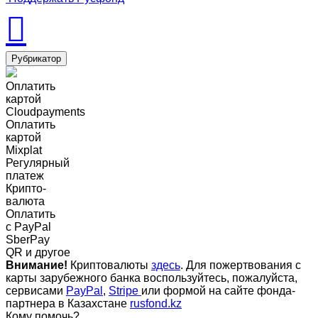
Рубрикатор
Оплатить
картой
Cloudpayments
Оплатить
картой
Mixplat
Регулярный
платеж
Крипто-
валюта
Оплатить
c PayPal
SberPay
QR и другое
Внимание!
Криптовалюты
здесь
. Для пожертвования с
карты зарубежного банка воспользуйтесь, пожалуйста,
сервисами
PayPal
,
Stripe
или формой на сайте фонда-
партнера в Казахстане
rusfond.kz
Кому помочь?