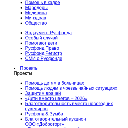
Помощь в кадре
Мародеры
Медицина
Минздрав
Общество
Эндаумент Русфонда
Особый случай
Помогают дети
Русфонд.Право
Русфонд.Регистр
СМИ о Русфонде
Проекты
Проекты
Помощь детям в больницах
Помощь людям в чрезвычайных ситуациях
Защитим врачей
«Дети вместо цветов – 2026»
Благотворительность вместо новогодних
сувениров
Русфонд & Зумба
Благотворительный аукцион
ООО «Доброторг»