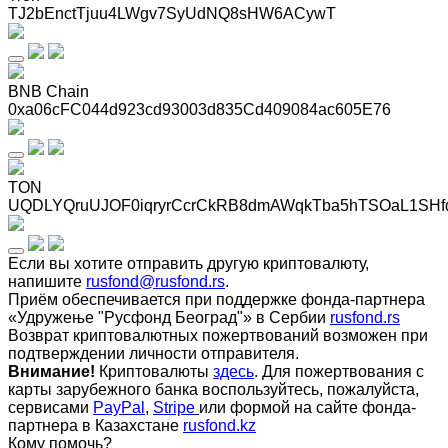
TJ2bEnctTjuu4LWgv7SyUdNQ8sHW6ACywT
BNB Chain
0xa06cFC044d923cd93003d835Cd409084ac605E76
TON
UQDLYQruUJOF0iqryrCcrCkRB8dmAWqkTba5hTSOaL1SHf
Если вы хотите отправить другую криптовалюту,
напишите
rusfond@rusfond.rs
.
Приём обеспечивается при поддержке фонда-партнера
«Удружење "Русфонд Београд"» в Сербии
rusfond.rs
Возврат криптовалютных пожертвований возможен при
подтверждении личности отправителя.
Внимание!
Криптовалюты
здесь
. Для пожертвования с
карты зарубежного банка воспользуйтесь, пожалуйста,
сервисами
PayPal
,
Stripe
или формой на сайте фонда-
партнера в Казахстане
rusfond.kz
Кому помочь?