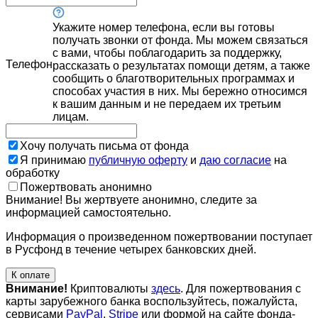
Укажите номер телефона, если вы готовы
получать звонки от фонда. Мы можем связаться
с вами, чтобы поблагодарить за поддержку,
Телефон
рассказать о результатах помощи детям, а также
сообщить о благотворительных программах и
способах участия в них. Мы бережно относимся
к вашим данным и не передаем их третьим
лицам.
Хочу получать письма от фонда
Я принимаю
публичную оферту
и
даю согласие
на
обработку
Пожертвовать анонимно
Внимание! Вы жертвуете анонимно, следите за
информацией самостоятельно.
Информация о произведенном пожертвовании поступает
в Русфонд в течение четырех банковских дней.
К оплате
Внимание!
Криптовалюты
здесь
. Для пожертвования с
карты зарубежного банка воспользуйтесь, пожалуйста,
сервисами
PayPal
,
Stripe
или формой на сайте фонда-