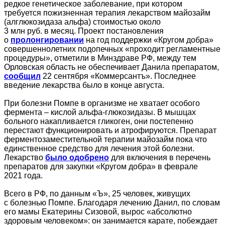
редкое генетическое заболевание, при котором
требуется пожизненная терапия лекарством майозайм
(алглюкозидаза альфа) стоимостью около
3 млн руб. в месяц. Проект постановления
о
пролонгировании
на год поддержки «Кругом добра»
совершеннолетних подопечных «проходит регламентные
процедуры», отметили в Минздраве РФ, между тем
Орловская область не обеспечивает Данила препаратом,
сообщил
22 сентября «Коммерсантъ». Последнее
введение лекарства было в конце августа.
При болезни Помпе в организме не хватает особого
фермента – кислой альфа-глюкозидазы. В мышцах
больного накапливается гликоген, они постепенно
перестают функционировать и атрофируются. Препарат
ферментозаместительной терапии майозайм пока что
единственное средство для лечения этой болезни.
Лекарство
было одобрено
для включения в перечень
препаратов для закупки «Кругом добра» в феврале
2021 года.
Всего в РФ, по данным «Ъ», 25 человек, живущих
с болезнью Помпе. Благодаря лечению Данил, по словам
его мамы Екатерины Сизовой, вырос «абсолютно
здоровым человеком»: он занимается карате, побеждает