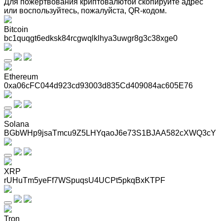
Для пожертвования криптовалютой скопируйте адрес
или воспользуйтесь, пожалуйста, QR-кодом
.
Bitcoin
bc1quqgt6edksk84rcgwqlklhya3uwgr8g3c38xge0
Ethereum
0xa06cFC044d923cd93003d835Cd409084ac605E76
Solana
BGbWHp9jsaTmcu9Z5LHYqaoJ6e73S1BJAA582cXWQ3cY
XRP
rUHuTm5yeFf7WSpuqsU4UCPt5pkqBxKTPF
Tron