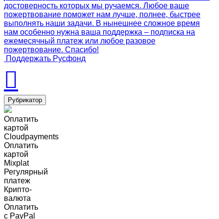
достоверность которых мы ручаемся. Любое ваше
пожертвование поможет нам лучше, полнее, быстрее
выполнять наши задачи. В нынешнее сложное время
нам особенно нужна ваша поддержка – подписка на
ежемесячный платеж или любое разовое
пожертвование. Спасибо!
Поддержать Русфонд
Рубрикатор
Оплатить
картой
Cloudpayments
Оплатить
картой
Mixplat
Регулярный
платеж
Крипто-
валюта
Оплатить
c PayPal