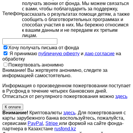
получать звонки от фонда. Мы можем связаться
с вами, чтобы поблагодарить за поддержку,
Телефон
рассказать о результатах помощи детям, а также
сообщить о благотворительных программах и
способах участия в них. Мы бережно относимся
к вашим данным и не передаем их третьим
лицам.
Хочу получать письма от фонда
Я принимаю
публичную оферту
и
даю согласие
на
обработку
Пожертвовать анонимно
Внимание! Вы жертвуете анонимно, следите за
информацией самостоятельно.
Информация о произведенном пожертвовании поступает
в Русфонд в течение четырех банковских дней.
Отписаться от регулярного пожертвования можно
здесь
К оплате
Внимание!
Криптовалюты
здесь
. Для пожертвования с
карты зарубежного банка воспользуйтесь, пожалуйста,
сервисами
PayPal
,
Stripe
или формой на сайте фонда-
партнера в Казахстане
rusfond.kz