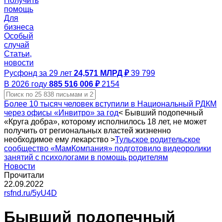
Получить
помощь
Для
бизнеса
Особый
случай
Статьи,
новости
Русфонд за 29 лет
24,571 МЛРД ₽
39 799
В 2026 году
885 516 006 ₽
2154
Более 10 тысяч человек вступили в Национальный РДКМ
через офисы «Инвитро» за год
<
Бывший подопечный
«Круга добра», которому исполнилось 18 лет, не может
получить от региональных властей жизненно
необходимое ему лекарство
>
Тульское родительское
сообщество «МамКомпания» подготовило видеоролики
занятий с психологами в помощь родителям
Новости
Прочитали
22.09.2022
rsfnd.ru/5yU4D
Бывший подопечный