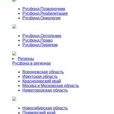
Русфонд.
Позвоночник
Русфонд.
Реабилитация
Русфонд.
Онкология
Русфонд.
Ортопедия
Русфонд.
Право
Русфонд.
Перелом
Регионы
Русфонд в регионах
Воронежская область
Иркутская область
Краснодарский край
Москва и Московская область
Нижегородская область
Новосибирская область
Приморский край