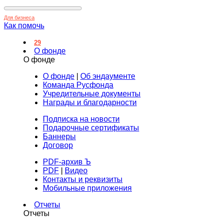
Для бизнеса
Как помочь
29
О фонде
О фонде
О фонде
|
Об эндаументе
Команда Русфонда
Учредительные документы
Награды и благодарности
Подписка на новости
Подарочные сертификаты
Баннеры
Договор
PDF-архив Ъ
PDF
|
Видео
Контакты и реквизиты
Мобильные приложения
Отчеты
Отчеты