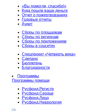
«Вы помогли, спасибо!»
Куда пошли ваши деньги
Отчет о пожертвованиях
Годовые отчеты
Аудит
Сборы по площадкам
Сборы по регионам
Сборы по приложениям
Сборы в соцсетях
Спецпроект «Четверть века»
Сделано
Бюллетень
Благодарности
Программы
Программы помощи
Русфонд.
Регистр
Русфонд.
Сердце
Русфонд.
Лицо
Русфонд.
Неврология