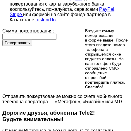
пожертвования с карты зарубежного банка
воспользуйтесь, пожалуйста, сервисами
PayPal
,
Stripe
или формой на сайте фонда-партнера в
Казахстане
rusfond.kz
Сумма пожертвования:
Введите сумму
пожертвования
в форме выше. После
Пожертвовать
этого введите номер
телефона в
открывшемся окне
виджета оплаты. На
ваш телефон будет
отправлено СМС-
сообщение
с просьбой
подтвердить платеж.
Cпасибо!
Отправить пожертвование можно со счета мобильного
телефона оператора — «Мегафон», «Билайн» или МТС.
Дорогие друзья, абоненты Tele2!
Будьте внимательны!
От имени Русфонда (и без нашего на то согласия!)