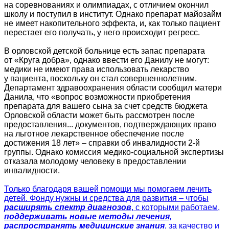
на соревнованиях и олимпиадах, с отличием окончил
школу и поступил в институт. Однако препарат майозайм
не имеет накопительного эффекта, и, как только пациент
перестает его получать, у него происходит регресс.
В орловской детской больнице есть запас препарата
от «Круга добра», однако ввести его Данилу не могут:
медики не имеют права использовать лекарство
у пациента, поскольку он стал совершеннолетним.
Департамент здравоохранения области сообщил матери
Данила, что «вопрос возможности приобретения
препарата для вашего сына за счет средств бюджета
Орловской области может быть рассмотрен после
предоставления... документов, подтверждающих право
на льготное лекарственное обеспечение после
достижения 18 лет» – справки об инвалидности 2-й
группы. Однако комиссия медико-социальной экспертизы
отказала молодому человеку в предоставлении
инвалидности.
Только благодаря вашей помощи мы помогаем лечить
детей. Фонду нужны и средства для развития – чтобы
расширять спектр диагнозов
, с которыми работаем,
поддерживать новые методы лечения,
распространять медицинские знания
, за качество и