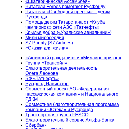
«Екатерининская Ассамблея»
Читатели Forbes помогают Русфонду
Читатели «Свободной прессы» – детям
Русфонда
Помощь детям Татарстана от «Клуба
чемпионов» сети АЗС «Татнефть»
Крылья добра («Уральские авиалинии»)
Мили милосердия
S7 Priority (S7 Airlines)
«Сказки для жизни»
«Активный гражданин» и «Миллион призов»
Группа «Трансойл»
Благотворительная деятельность
Олега Леонова
БФ «Татнефть»
Русфонд.Навигатор
Совместный проект АО «Федеральная
пассажирская компания» и Национального
РДКМ
Совместная благотворительная программа
компании «Ютека» и Русфонда
Транспортная группа FESCO
Благотворительный сервис Альфа-Банка
Сбербанк