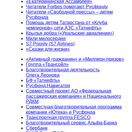
«Екатерининская Ассамблея»
Читатели Forbes помогают Русфонду
Читатели «Свободной прессы» – детям
Русфонда
Помощь детям Татарстана от «Клуба
чемпионов» сети АЗС «Татнефть»
Крылья добра («Уральские авиалинии»)
Мили милосердия
S7 Priority (S7 Airlines)
«Сказки для жизни»
«Активный гражданин» и «Миллион призов»
Группа «Трансойл»
Благотворительная деятельность
Олега Леонова
БФ «Татнефть»
Русфонд.Навигатор
Совместный проект АО «Федеральная
пассажирская компания» и Национального
РДКМ
Совместная благотворительная программа
компании «Ютека» и Русфонда
Транспортная группа FESCO
Благотворительный сервис Альфа-Банка
Сбербанк