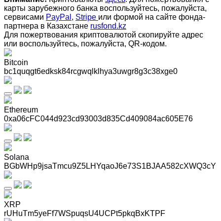
карты зарубежного банка воспользуйтесь, пожалуйста,
сервисами
PayPal
,
Stripe
или формой на сайте фонда-
партнера в Казахстане
rusfond.kz
Для пожертвования криптовалютой скопируйте адрес
или воспользуйтесь, пожалуйста, QR-кодом
.
Bitcoin
bc1quqgt6edksk84rcgwqlklhya3uwgr8g3c38xge0
Ethereum
0xa06cFC044d923cd93003d835Cd409084ac605E76
Solana
BGbWHp9jsaTmcu9Z5LHYqaoJ6e73S1BJAA582cXWQ3cY
XRP
rUHuTm5yeFf7WSpuqsU4UCPt5pkqBxKTPF