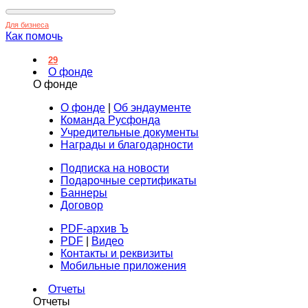
Для бизнеса
Как помочь
29
О фонде
О фонде
О фонде
|
Об эндаументе
Команда Русфонда
Учредительные документы
Награды и благодарности
Подписка на новости
Подарочные сертификаты
Баннеры
Договор
PDF-архив Ъ
PDF
|
Видео
Контакты и реквизиты
Мобильные приложения
Отчеты
Отчеты