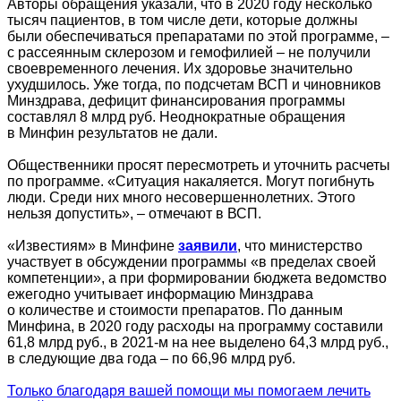
Авторы обращения указали, что в 2020 году несколько
тысяч пациентов, в том числе дети, которые должны
были обеспечиваться препаратами по этой программе, –
с рассеянным склерозом и гемофилией – не получили
своевременного лечения. Их здоровье значительно
ухудшилось. Уже тогда, по подсчетам ВСП и чиновников
Минздрава, дефицит финансирования программы
составлял 8 млрд руб. Неоднократные обращения
в Минфин результатов не дали.
Общественники просят пересмотреть и уточнить расчеты
по программе. «Ситуация накаляется. Могут погибнуть
люди. Среди них много несовершеннолетних. Этого
нельзя допустить», – отмечают в ВСП.
«Известиям» в Минфине
заявили
, что министерство
участвует в обсуждении программы «в пределах своей
компетенции», а при формировании бюджета ведомство
ежегодно учитывает информацию Минздрава
о количестве и стоимости препаратов. По данным
Минфина, в 2020 году расходы на программу составили
61,8 млрд руб., в 2021-м на нее выделено 64,3 млрд руб.,
в следующие два года – по 66,96 млрд руб.
Только благодаря вашей помощи мы помогаем лечить