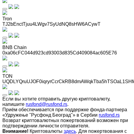
Tron
TJ2bEnctTjuu4LWgv7SyUdNQ8sHW6ACywT
BNB Chain
0xa06cFC044d923cd93003d835Cd409084ac605E76
TON
UQDLYQruUJOF0iqryrCcrCkRB8dmAWqkTba5hTSOaL1SHf
Если вы хотите отправить другую криптовалюту,
напишите
rusfond@rusfond.rs
.
Приём обеспечивается при поддержке фонда-партнера
«Удружење "Русфонд Београд"» в Сербии
rusfond.rs
Возврат криптовалютных пожертвований возможен при
подтверждении личности отправителя.
Внимание!
Криптовалюты
здесь
. Для пожертвования с