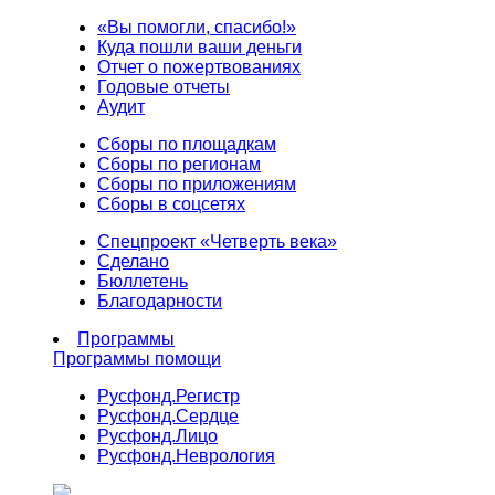
«Вы помогли, спасибо!»
Куда пошли ваши деньги
Отчет о пожертвованиях
Годовые отчеты
Аудит
Сборы по площадкам
Сборы по регионам
Сборы по приложениям
Сборы в соцсетях
Спецпроект «Четверть века»
Сделано
Бюллетень
Благодарности
Программы
Программы помощи
Русфонд.
Регистр
Русфонд.
Сердце
Русфонд.
Лицо
Русфонд.
Неврология