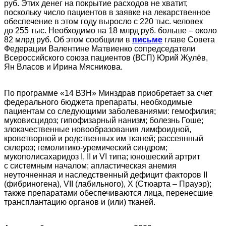
руб. Этих денег на покрытие расходов не хватит,
поскольку число пациентов в заявке на лекарственное
обеспечение в этом году выросло с 220 тыс. человек
до 255 тыс. Необходимо на 18 млрд руб. больше – около
82 млрд руб. Об этом сообщили в
письме
главе Совета
Федерации Валентине Матвиенко сопредседатели
Всероссийского союза пациентов (ВСП) Юрий Жулёв,
Ян Власов и Ирина Мясникова.
По программе «14 ВЗН» Минздрав приобретает за счет
федерального бюджета препараты, необходимые
пациентам со следующими заболеваниями: гемофилия;
муковисцидоз; гипофизарный нанизм; болезнь Гоше;
злокачественные новообразования лимфоидной,
кроветворной и родственных им тканей; рассеянный
склероз; гемолитико-уремический синдром;
мукополисахаридоз I, II и VI типа; юношеский артрит
с системным началом; апластическая анемия
неуточненная и наследственный дефицит факторов II
(фибриногена), VII (лабильного), X (Стюарта – Прауэр);
также препаратами обеспечиваются лица, перенесшие
трансплантацию органов и (или) тканей.