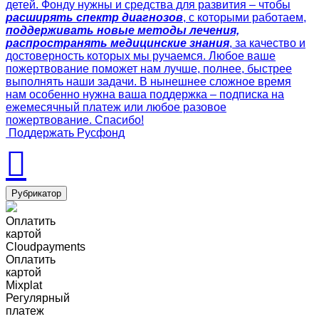
детей. Фонду нужны и средства для развития – чтобы
расширять спектр диагнозов
, с которыми работаем,
поддерживать новые методы лечения,
распространять медицинские знания
, за качество и
достоверность которых мы ручаемся. Любое ваше
пожертвование поможет нам лучше, полнее, быстрее
выполнять наши задачи. В нынешнее сложное время
нам особенно нужна ваша поддержка – подписка на
ежемесячный платеж или любое разовое
пожертвование. Спасибо!
Поддержать Русфонд
Рубрикатор
Оплатить
картой
Cloudpayments
Оплатить
картой
Mixplat
Регулярный
платеж