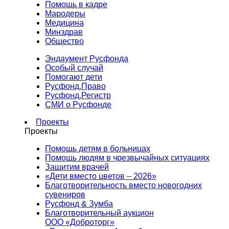
Помощь в кадре
Мародеры
Медицина
Минздрав
Общество
Эндаумент Русфонда
Особый случай
Помогают дети
Русфонд.Право
Русфонд.Регистр
СМИ о Русфонде
Проекты
Проекты
Помощь детям в больницах
Помощь людям в чрезвычайных ситуациях
Защитим врачей
«Дети вместо цветов – 2026»
Благотворительность вместо новогодних
сувениров
Русфонд & Зумба
Благотворительный аукцион
ООО «Доброторг»