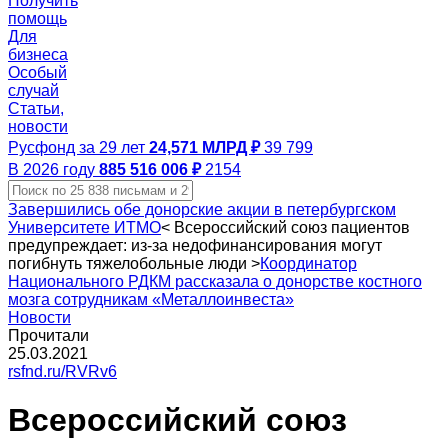
Получить
помощь
Для
бизнеса
Особый
случай
Статьи,
новости
Русфонд за 29 лет
24,571 МЛРД ₽
39 799
В 2026 году
885 516 006 ₽
2154
Завершились обе донорские акции в петербургском
Университете ИТМО
<
Всероссийский союз пациентов
предупреждает: из‑за недофинансирования могут
погибнуть тяжелобольные люди
>
Координатор
Национального РДКМ рассказала о донорстве костного
мозга сотрудникам «Металлоинвеста»
Новости
Прочитали
25.03.2021
rsfnd.ru/RVRv6
Всероссийский союз