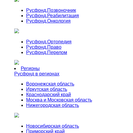
Русфонд.
Позвоночник
Русфонд.
Реабилитация
Русфонд.
Онкология
Русфонд.
Ортопедия
Русфонд.
Право
Русфонд.
Перелом
Регионы
Русфонд в регионах
Воронежская область
Иркутская область
Краснодарский край
Москва и Московская область
Нижегородская область
Новосибирская область
Приморский край