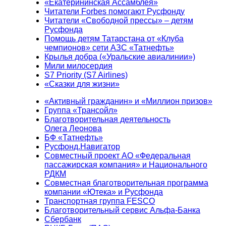
«Екатерининская Ассамблея»
Читатели Forbes помогают Русфонду
Читатели «Свободной прессы» – детям
Русфонда
Помощь детям Татарстана от «Клуба
чемпионов» сети АЗС «Татнефть»
Крылья добра («Уральские авиалинии»)
Мили милосердия
S7 Priority (S7 Airlines)
«Сказки для жизни»
«Активный гражданин» и «Миллион призов»
Группа «Трансойл»
Благотворительная деятельность
Олега Леонова
БФ «Татнефть»
Русфонд.Навигатор
Совместный проект АО «Федеральная
пассажирская компания» и Национального
РДКМ
Совместная благотворительная программа
компании «Ютека» и Русфонда
Транспортная группа FESCO
Благотворительный сервис Альфа-Банка
Сбербанк