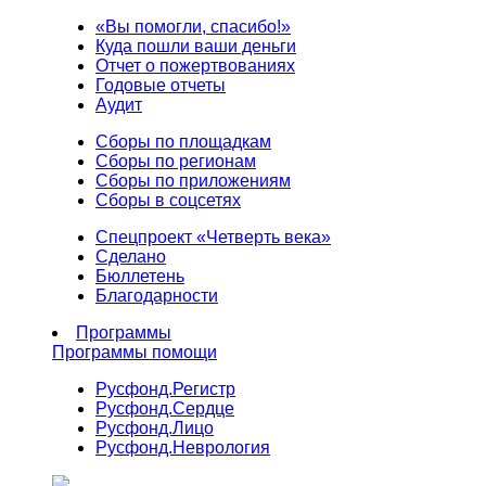
«Вы помогли, спасибо!»
Куда пошли ваши деньги
Отчет о пожертвованиях
Годовые отчеты
Аудит
Сборы по площадкам
Сборы по регионам
Сборы по приложениям
Сборы в соцсетях
Спецпроект «Четверть века»
Сделано
Бюллетень
Благодарности
Программы
Программы помощи
Русфонд.
Регистр
Русфонд.
Сердце
Русфонд.
Лицо
Русфонд.
Неврология