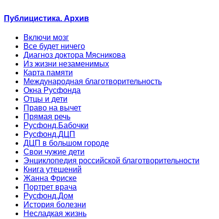
Публицистика. Архив
Включи мозг
Все будет ничего
Диагноз доктора Мясникова
Из жизни незаменимых
Карта памяти
Международная благотворительность
Окна Русфонда
Отцы и дети
Право на вычет
Прямая речь
Русфонд.Бабочки
Русфонд.ДЦП
ДЦП в большом городе
Свои чужие дети
Энциклопедия российской благотворительности
Книга утешений
Жанна Фриске
Портрет врача
Русфонд.Дом
История болезни
Несладкая жизнь