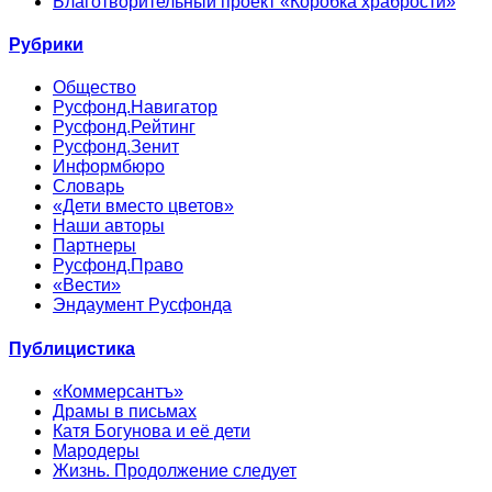
Благотворительный проект «Коробка храбрости»
Рубрики
Общество
Русфонд.Навигатор
Русфонд.Рейтинг
Русфонд.Зенит
Информбюро
Словарь
«Дети вместо цветов»
Наши авторы
Партнеры
Русфонд.Право
«Вести»
Эндаумент Русфонда
Публицистика
«Коммерсантъ»
Драмы в письмах
Катя Богунова и её дети
Мародеры
Жизнь. Продолжение следует