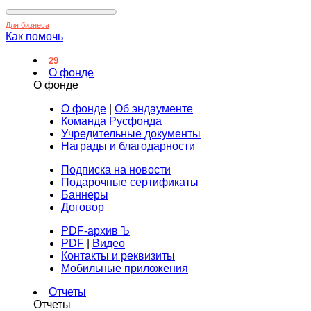
Для бизнеса
Как помочь
29
О фонде
О фонде
О фонде
|
Об эндаументе
Команда Русфонда
Учредительные документы
Награды и благодарности
Подписка на новости
Подарочные сертификаты
Баннеры
Договор
PDF-архив Ъ
PDF
|
Видео
Контакты и реквизиты
Мобильные приложения
Отчеты
Отчеты