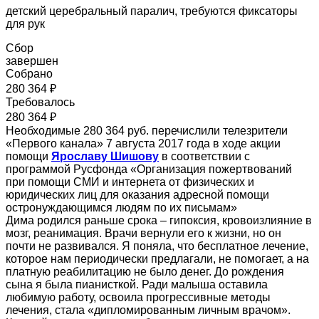
детский церебральный паралич, требуются фиксаторы
для рук
Сбор
завершен
Собрано
280 364 ₽
Требовалось
280 364 ₽
Необходимые 280 364 руб. перечислили телезрители
«Первого канала» 7 августа 2017 года в ходе акции
помощи
Ярославу Шишову
в соответствии с
программой Русфонда «Организация пожертвований
при помощи СМИ и интернета от физических и
юридических лиц для оказания адресной помощи
остронуждающимся людям по их письмам»
Дима родился раньше срока – гипоксия, кровоизлияние в
мозг, реанимация. Врачи вернули его к жизни, но он
почти не развивался. Я поняла, что бесплатное лечение,
которое нам периодически предлагали, не помогает, а на
платную реабилитацию не было денег. До рождения
сына я была пианисткой. Ради малыша оставила
любимую работу, освоила прогрессивные методы
лечения, стала «дипломированным личным врачом».