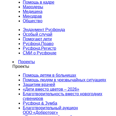
Помощь в кадре
Мародеры
Медицина
Минздрав
Общество
Эндаумент Русфонда
Особый случай
Помогают дети
Русфонд.Право
Русфонд.Регистр
СМИ о Русфонде
Проекты
Проекты
Помощь детям в больницах
Помощь людям в чрезвычайных ситуациях
Защитим врачей
«Дети вместо цветов – 2026»
Благотворительность вместо новогодних
сувениров
Русфонд & Зумба
Благотворительный аукцион
ООО «Доброторг»