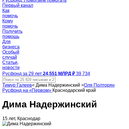
Русфонд. Помогаем помогать
Первый канал
Как
помочь
Кому
помочь
Получить
помощь
Для
бизнеса
Особый
случай
Статьи,
новости
Русфонд за 29 лет
24,551 МЛРД ₽
39 734
Тимур Галеев
<
Дима Надержинский
>
Оля Полторян
Русфонд на «Первом»
Краснодарский край
Дима Надержинский
15 лет, Краснодар