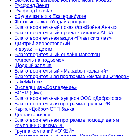
Русфонд.Зенит
Русфонд.Ironstar
«Будем жить!» в Екатеринбурге
Фотовыставка «Угадай донора»
Благотворительный показ к/ф «Война Анны»
Благотворительный проект компании ALBA
Благотворительная акция «Главпсихплав»
Дмитрий Хворостовский
и друзья – детям
Благотворительный онлайн‑марафон
«Апрель на подъеме»
Щедрый заплыв
Благотворительный «Марафон желаний»
Благотворительная программа компании «Флора»
TakeMyTime
Экспедиция «Совпадение»
ВСЕМ (Qiwi)
Благотворительный аукцион ООО «Доброторг»
Благотворительная программа группы PBF
Карта «Добро» ОТП банка
Доставка жизни
Благотворительная программа помощи детям
компании QuickMADE
Группа компаний «О’КЕЙ»