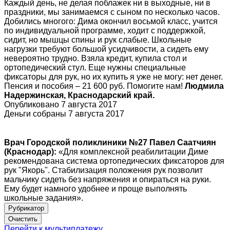
Каждый день, не делая поблажек ни в выходные, ни в
праздники, мы занимаемся с сыном по несколько часов.
Добились многого: Дима окончил восьмой класс, учится
по индивидуальной программе, ходит с поддержкой,
сидит, но мышцы спины и рук слабые. Школьные
нагрузки требуют большой усидчивости, а сидеть ему
невероятно трудно. Взяла кредит, купила стол и
ортопедический стул. Еще нужны специальные
фиксаторы для рук, но их купить я уже не могу: нет денег.
Пенсия и пособия – 21 600 руб. Помогите нам!
Людмила
Надержинская, Краснодарский край.
Опубликовано 7 августа 2017
Деньги собраны 7 августа 2017
Врач Городской поликлиники №27 Павел Саатчиян
(Краснодар):
«Для комплексной реабилитации Диме
рекомендована система ортопедических фиксаторов для
рук "Якорь". Стабилизация положения рук позволит
мальчику сидеть без напряжения и опираться на руки.
Ему будет намного удобнее и проще выполнять
школьные задания».
Рубрикатор
Перейти к мультиплатежу