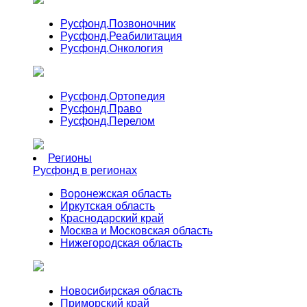
Русфонд.
Позвоночник
Русфонд.
Реабилитация
Русфонд.
Онкология
Русфонд.
Ортопедия
Русфонд.
Право
Русфонд.
Перелом
Регионы
Русфонд в регионах
Воронежская область
Иркутская область
Краснодарский край
Москва и Московская область
Нижегородская область
Новосибирская область
Приморский край