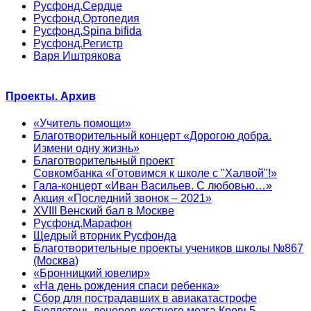
Русфонд.Сердце
Русфонд.Ортопедия
Русфонд.Spina bifida
Русфонд.Регистр
Варя Иштрякова
Проекты. Архив
«Учитель помощи»
Благотворительный концерт «Дорогою добра.
Измени одну жизнь»
Благотворительный проект
Совкомбанка «Готовимся к школе с "Халвой"!»
Гала-концерт «Иван Васильев. С любовью…»
Акция «Последний звонок – 2021»
XVIII Венский бал в Москве
Русфонд.Марафон
Щедрый вторник Русфонда
Благотворительные проекты учеников школы №867
(Москва)
«Бронницкий ювелир»
«На день рождения спаси ребенка»
Сбор для пострадавших в авиакатастрофе
Бюллетень доноров костного мозга Кровь5