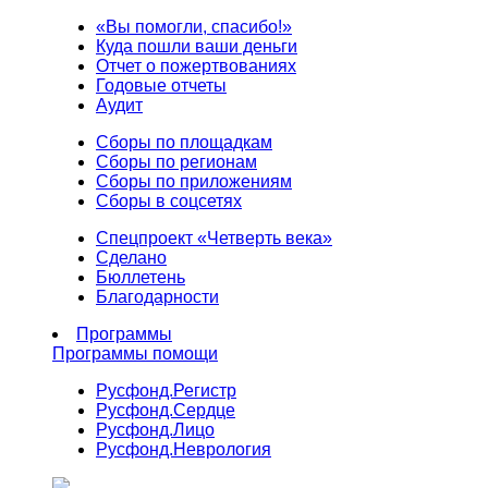
«Вы помогли, спасибо!»
Куда пошли ваши деньги
Отчет о пожертвованиях
Годовые отчеты
Аудит
Сборы по площадкам
Сборы по регионам
Сборы по приложениям
Сборы в соцсетях
Спецпроект «Четверть века»
Сделано
Бюллетень
Благодарности
Программы
Программы помощи
Русфонд.
Регистр
Русфонд.
Сердце
Русфонд.
Лицо
Русфонд.
Неврология