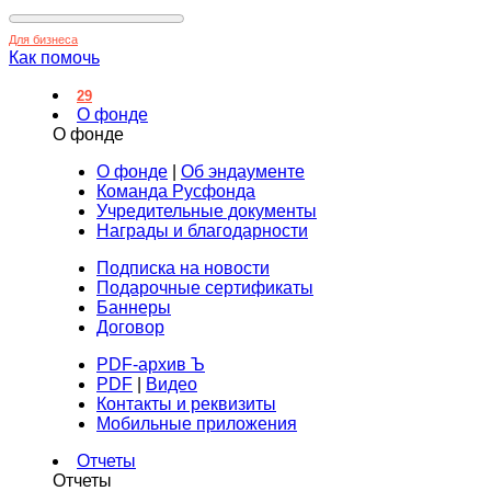
Для бизнеса
Как помочь
29
О фонде
О фонде
О фонде
|
Об эндаументе
Команда Русфонда
Учредительные документы
Награды и благодарности
Подписка на новости
Подарочные сертификаты
Баннеры
Договор
PDF-архив Ъ
PDF
|
Видео
Контакты и реквизиты
Мобильные приложения
Отчеты
Отчеты