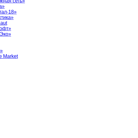
жная сеть»
а»
тал-18»
ктика»
aut
софт»
рЭко»
т»
e Market