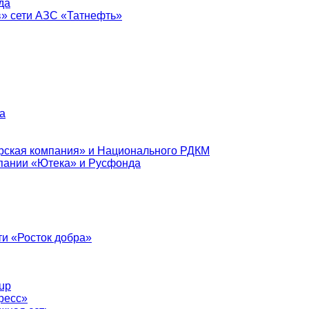
да
в» сети АЗС «Татнефть»
а
рская компания» и Национального РДКМ
пании «Ютека» и Русфонда
и «Росток добра»
up
ресс»