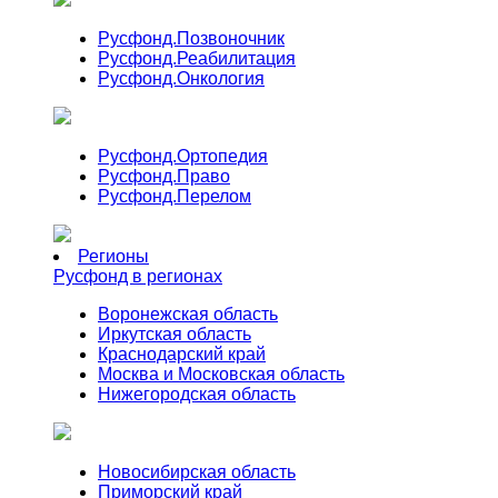
Русфонд.
Позвоночник
Русфонд.
Реабилитация
Русфонд.
Онкология
Русфонд.
Ортопедия
Русфонд.
Право
Русфонд.
Перелом
Регионы
Русфонд в регионах
Воронежская область
Иркутская область
Краснодарский край
Москва и Московская область
Нижегородская область
Новосибирская область
Приморский край