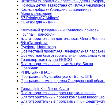
Читатели «Свободной прессы» – детям Русфон
Помощь детям Татарстана от «Клуба чемпионо
Крылья добра («Уральские авиалинии»)
Мили милосердия
S7 Priority (S7 Airlines)
«Сказки для жизни»
«Активный гражданин» и «Миллион призов»
Группа «Трансойл»
Благотворительная деятельность Олега Леонов
БФ «Татнефть»
Русфонд.Навигатор
Совместный проект АО «Федеральная пассажи
Совместная благотворительная программа ком
Транспортная группа FESCO
Благотворительный сервис Альфа-Банка
Сбербанк
РНКБ Банк (ПАО)
Программа «Мультибонус» от Банка ВТБ
Программа помощи детям Свердловской област
Тинькофф. Кэшбэк во благо
Благотворительный проект портала mos.ru
Благотворительный проект компании Indoor Gro
Благотворительные программы ГК «Кредитэксп