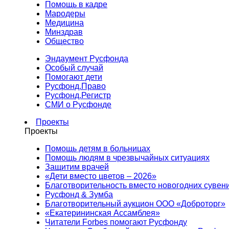
Помощь в кадре
Мародеры
Медицина
Минздрав
Общество
Эндаумент Русфонда
Особый случай
Помогают дети
Русфонд.Право
Русфонд.Регистр
СМИ о Русфонде
Проекты
Проекты
Помощь детям в больницах
Помощь людям в чрезвычайных ситуациях
Защитим врачей
«Дети вместо цветов – 2026»
Благотворительность вместо новогодних сувен
Русфонд & Зумба
Благотворительный аукцион ООО «Доброторг»
«Екатерининская Ассамблея»
Читатели Forbes помогают Русфонду