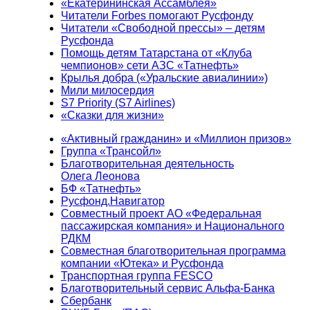
«Екатерининская Ассамблея»
Читатели Forbes помогают Русфонду
Читатели «Свободной прессы» – детям
Русфонда
Помощь детям Татарстана от «Клуба
чемпионов» сети АЗС «Татнефть»
Крылья добра («Уральские авиалинии»)
Мили милосердия
S7 Priority (S7 Airlines)
«Сказки для жизни»
«Активный гражданин» и «Миллион призов»
Группа «Трансойл»
Благотворительная деятельность
Олега Леонова
БФ «Татнефть»
Русфонд.Навигатор
Совместный проект АО «Федеральная
пассажирская компания» и Национального
РДКМ
Совместная благотворительная программа
компании «Ютека» и Русфонда
Транспортная группа FESCO
Благотворительный сервис Альфа-Банка
Сбербанк