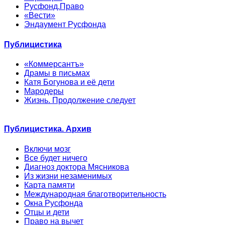
Русфонд.Право
«Вести»
Эндаумент Русфонда
Публицистика
«Коммерсантъ»
Драмы в письмах
Катя Богунова и её дети
Мародеры
Жизнь. Продолжение следует
Публицистика. Архив
Включи мозг
Все будет ничего
Диагноз доктора Мясникова
Из жизни незаменимых
Карта памяти
Международная благотворительность
Окна Русфонда
Отцы и дети
Право на вычет