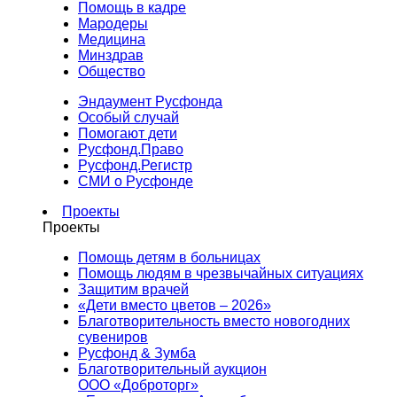
Помощь в кадре
Мародеры
Медицина
Минздрав
Общество
Эндаумент Русфонда
Особый случай
Помогают дети
Русфонд.Право
Русфонд.Регистр
СМИ о Русфонде
Проекты
Проекты
Помощь детям в больницах
Помощь людям в чрезвычайных ситуациях
Защитим врачей
«Дети вместо цветов – 2026»
Благотворительность вместо новогодних
сувениров
Русфонд & Зумба
Благотворительный аукцион
ООО «Доброторг»