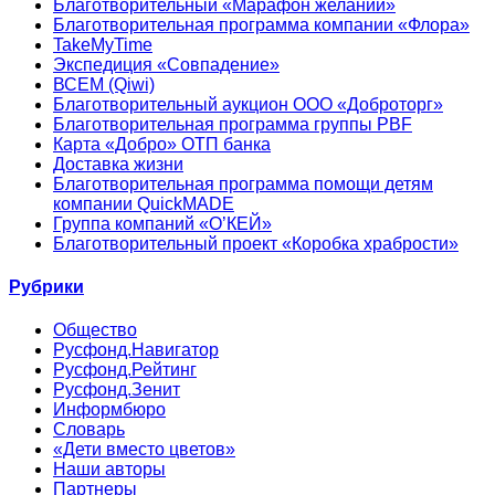
Благотворительный «Марафон желаний»
Благотворительная программа компании «Флора»
TakeMyTime
Экспедиция «Совпадение»
ВСЕМ (Qiwi)
Благотворительный аукцион ООО «Доброторг»
Благотворительная программа группы PBF
Карта «Добро» ОТП банка
Доставка жизни
Благотворительная программа помощи детям
компании QuickMADE
Группа компаний «О’КЕЙ»
Благотворительный проект «Коробка храбрости»
Рубрики
Общество
Русфонд.Навигатор
Русфонд.Рейтинг
Русфонд.Зенит
Информбюро
Словарь
«Дети вместо цветов»
Наши авторы
Партнеры