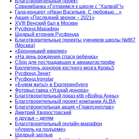
Благотворительный проект
Совкомбанка «Готовимся к школе с "Халвой"!»
Гала-концерт «Иван Васильев. С любовью…»
Акция «Последний звонок – 2021»
XVIII Венский бал в Москве
Русфонд.Марафон
Щедрый вторник Русфонда
Благотворительные проекты учеников школы №867
(Москва)
«Бронницкий ювелир»
«На день рождения спаси ребенка»
Сбор для пострадавших в авиакатастрофе
Бюллетень доноров костного мозга Кровь5
Русфонд.Зенит
Русфонд.Ironstar
«Будем жить!» в Екатеринбурге
Фотовыставка «Угадай донора»
Благотворительный показ к/ф «Война Анны»
Благотворительный проект компании ALBA
Благотворительная акция «Главпсихплав»
Дмитрий Хворостовский
и друзья – детям
Благотворительный онлайн‑марафон
«Апрель на подъеме»
Щедрый заплыв