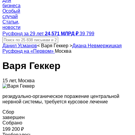
Для
бизнеса
Особый
случай
Статьи,
новости
Русфонд за 29 лет
24,571 МЛРД ₽
39 799
Данил Усманов
<
Варя Геккер
>
Диана Невмержицкая
Русфонд на «Первом»
Москва
Варя Геккер
15 лет, Москва
резидуально-органическое поражение центральной
нервной системы, требуется курсовое лечение
Сбор
завершен
Собрано
199 200 ₽
Требовалось