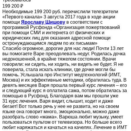
199 200 ₽
Необходимые 199 200 руб. перечислили телезрители
«Первого канала» 3 августа 2017 года в ходе акции
помощи
Ярославу Шишову
в соответствии с
программой Русфонда «Организация пожертвований
при помощи СМИ и интернета от физических и
юридических лиц для оказания адресной помощи
остронуждающимся людям по их письмам»
Спасибо огромное, дорогие для нас люди! Почти 13 лет
вы помогаете Варе преодолевать недуг. Родилась дочка
недоношенной, в крайне тяжелом состоянии. Врачи
говорили: ни сидеть, ни ходить, ни видеть не будет. Я не
поверила, стала искать клиники, где дочке могли бы
помочь. Услышала про Институт медтехнологий (ИМТ,
Москва) и их эффективные методики, обратилась туда. В
девять месяцев Варя прошла первый курс лечения – его
и следующий курс я оплатила сама, потом обратилась за
помощью в Русфонд. Благодаря вам мы прошли уже
31 курс лечения. Варя видит, слышит, ходит и даже
бегает! Вот только речь у нее не развита, но на своем
языке она говорит много, эмоционально, можно даже
разобрать слово «мама». Варюша любит музыку, умеет
пользоваться пультом от телевизора. Но больше всего
любит наряжаться и качаться на качелях. Лечение в ИМТ