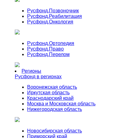
Русфонд.
Позвоночник
Русфонд.
Реабилитация
Русфонд.
Онкология
Русфонд.
Ортопедия
Русфонд.
Право
Русфонд.
Перелом
Регионы
Русфонд в регионах
Воронежская область
Иркутская область
Краснодарский край
Москва и Московская область
Нижегородская область
Новосибирская область
Приморский край