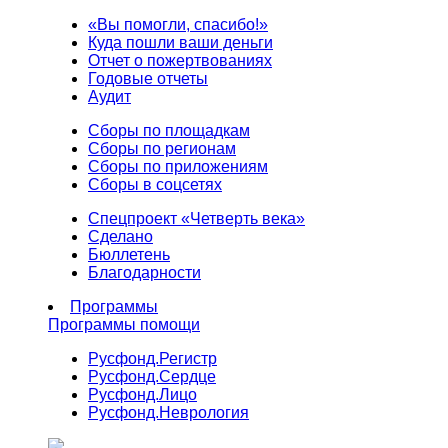
«Вы помогли, спасибо!»
Куда пошли ваши деньги
Отчет о пожертвованиях
Годовые отчеты
Аудит
Сборы по площадкам
Сборы по регионам
Сборы по приложениям
Сборы в соцсетях
Спецпроект «Четверть века»
Сделано
Бюллетень
Благодарности
Программы
Программы помощи
Русфонд.
Регистр
Русфонд.
Сердце
Русфонд.
Лицо
Русфонд.
Неврология