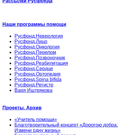
Рассылки Русфонда
Наши программы помощи
Русфонд.Неврология
Русфонд.Лицо
Русфонд.Онкология
Русфонд.Перелом
Русфонд.Позвоночник
Русфонд.Реабилитация
Русфонд.Сердце
Русфонд.Ортопедия
Русфонд.Spina bifida
Русфонд.Регистр
Варя Иштрякова
Проекты. Архив
«Учитель помощи»
Благотворительный концерт «Дорогою добра.
Измени одну жизнь»