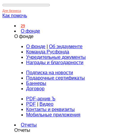
Для бизнеса
Как помочь
29
О фонде
О фонде
О фонде
|
Об эндаументе
Команда Русфонда
Учредительные документы
Награды и благодарности
Подписка на новости
Подарочные сертификаты
Баннеры
Договор
PDF-архив Ъ
PDF
|
Видео
Контакты и реквизиты
Мобильные приложения
Отчеты
Отчеты