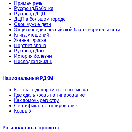
Прямая речь
Русфонд.Бабочки
Русфонд.ДЦП
ДЦП в большом городе
Свои чужие дети
Энциклопедия российской благотворительности
Книга утешений
Жанна Фриске
Портрет врача
Русфонд.Дом
История болезни
Несладкая жизнь
Национальный РДКМ
Как стать донором костного мозга
Где сдать кровь на типирование
Как помочь регистру
Сертификат на типирование
Кровь 5
Региональные проекты