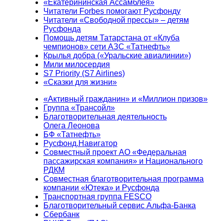
«Екатерининская Ассамблея»
Читатели Forbes помогают Русфонду
Читатели «Свободной прессы» – детям
Русфонда
Помощь детям Татарстана от «Клуба
чемпионов» сети АЗС «Татнефть»
Крылья добра («Уральские авиалинии»)
Мили милосердия
S7 Priority (S7 Airlines)
«Сказки для жизни»
«Активный гражданин» и «Миллион призов»
Группа «Трансойл»
Благотворительная деятельность
Олега Леонова
БФ «Татнефть»
Русфонд.Навигатор
Совместный проект АО «Федеральная
пассажирская компания» и Национального
РДКМ
Совместная благотворительная программа
компании «Ютека» и Русфонда
Транспортная группа FESCO
Благотворительный сервис Альфа-Банка
Сбербанк