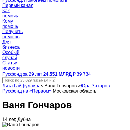
Русфонд. Помогаем помогать
Первый канал
Как
помочь
Кому
помочь
Получить
помощь
Для
бизнеса
Особый
случай
Статьи,
новости
Русфонд за 29 лет
24,551 МЛРД ₽
39 734
Лиза Гайфуллина
<
Ваня Гончаров
>
Юра Захаров
Русфонд на «Первом»
Московская область
Ваня Гончаров
14 лет, Дубна