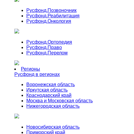
Русфонд.
Позвоночник
Русфонд.
Реабилитация
Русфонд.
Онкология
Русфонд.
Ортопедия
Русфонд.
Право
Русфонд.
Перелом
Регионы
Русфонд в регионах
Воронежская область
Иркутская область
Краснодарский край
Москва и Московская область
Нижегородская область
Новосибирская область
Приморский край