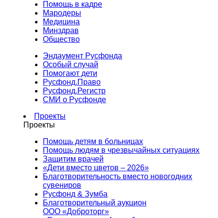
Помощь в кадре
Мародеры
Медицина
Минздрав
Общество
Эндаумент Русфонда
Особый случай
Помогают дети
Русфонд.Право
Русфонд.Регистр
СМИ о Русфонде
Проекты
Проекты
Помощь детям в больницах
Помощь людям в чрезвычайных ситуациях
Защитим врачей
«Дети вместо цветов – 2026»
Благотворительность вместо новогодних
сувениров
Русфонд & Зумба
Благотворительный аукцион
ООО «Доброторг»