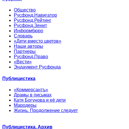
Общество
Русфонд.Навигатор
Русфонд.Рейтинг
Русфонд.Зенит
Информбюро
Словарь
«Дети вместо цветов»
Наши авторы
Партнеры
Русфонд.Право
«Вести»
Эндаумент Русфонда
Публицистика
«Коммерсантъ»
Драмы в письмах
Катя Богунова и её дети
Мародеры
Жизнь. Продолжение следует
Публицистика. Архив