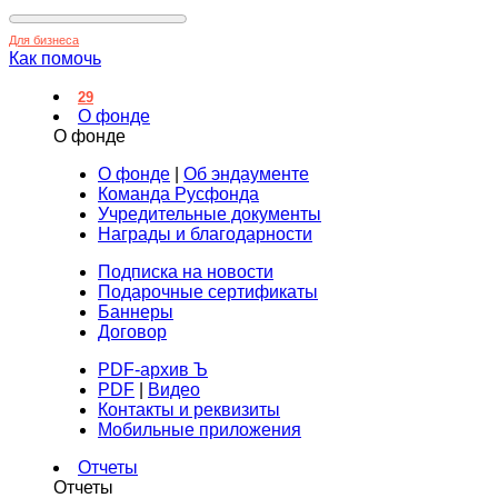
Для бизнеса
Как помочь
29
О фонде
О фонде
О фонде
|
Об эндаументе
Команда Русфонда
Учредительные документы
Награды и благодарности
Подписка на новости
Подарочные сертификаты
Баннеры
Договор
PDF-архив Ъ
PDF
|
Видео
Контакты и реквизиты
Мобильные приложения
Отчеты
Отчеты