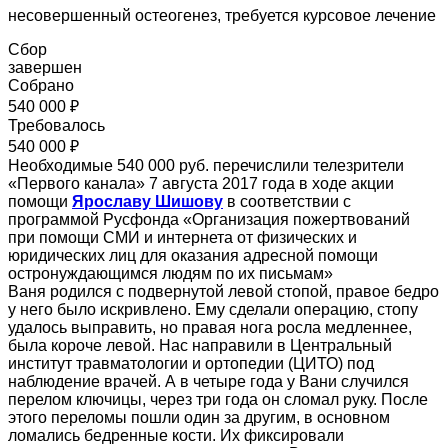
несовершенный остеогенез, требуется курсовое лечение
Сбор
завершен
Собрано
540 000 ₽
Требовалось
540 000 ₽
Необходимые 540 000 руб. перечислили телезрители
«Первого канала» 7 августа 2017 года в ходе акции
помощи
Ярославу Шишову
в соответствии с
программой Русфонда «Организация пожертвований
при помощи СМИ и интернета от физических и
юридических лиц для оказания адресной помощи
остронуждающимся людям по их письмам»
Ваня родился с подвернутой левой стопой, правое бедро
у него было искривлено. Ему сделали операцию, стопу
удалось выправить, но правая нога росла медленнее,
была короче левой. Нас направили в Центральный
институт травматологии и ортопедии (ЦИТО) под
наблюдение врачей. А в четыре года у Вани случился
перелом ключицы, через три года он сломал руку. После
этого переломы пошли один за другим, в основном
ломались бедренные кости. Их фиксировали