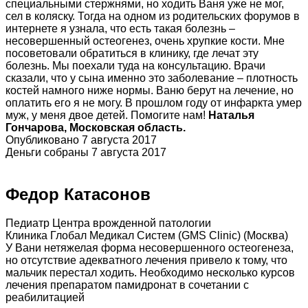
специальными стержнями, но ходить Ваня уже не мог,
сел в коляску. Тогда на одном из родительских форумов в
интернете я узнала, что есть такая болезнь –
несовершенный остеогенез, очень хрупкие кости. Мне
посоветовали обратиться в клинику, где лечат эту
болезнь. Мы поехали туда на консультацию. Врачи
сказали, что у сына именно это заболевание – плотность
костей намного ниже нормы. Ваню берут на лечение, но
оплатить его я не могу. В прошлом году от инфаркта умер
муж, у меня двое детей. Помогите нам!
Наталья
Гончарова, Московская область.
Опубликовано 7 августа 2017
Деньги собраны 7 августа 2017
Федор Катасонов
Педиатр Центра врожденной патологии
Клиника Глобал Медикал Систем (GMS Clinic) (Москва)
У Вани нетяжелая форма несовершенного остеогенеза,
но отсутствие адекватного лечения привело к тому, что
мальчик перестал ходить. Необходимо несколько курсов
лечения препаратом памидронат в сочетании с
реабилитацией