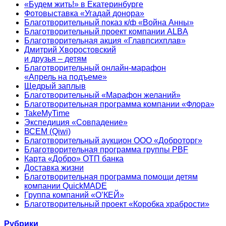
«Будем жить!» в Екатеринбурге
Фотовыставка «Угадай донора»
Благотворительный показ к/ф «Война Анны»
Благотворительный проект компании ALBA
Благотворительная акция «Главпсихплав»
Дмитрий Хворостовский
и друзья – детям
Благотворительный онлайн‑марафон
«Апрель на подъеме»
Щедрый заплыв
Благотворительный «Марафон желаний»
Благотворительная программа компании «Флора»
TakeMyTime
Экспедиция «Совпадение»
ВСЕМ (Qiwi)
Благотворительный аукцион ООО «Доброторг»
Благотворительная программа группы PBF
Карта «Добро» ОТП банка
Доставка жизни
Благотворительная программа помощи детям
компании QuickMADE
Группа компаний «О’КЕЙ»
Благотворительный проект «Коробка храбрости»
Рубрики