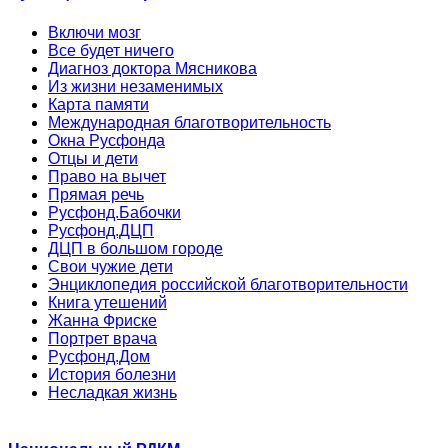
Включи мозг
Все будет ничего
Диагноз доктора Мясникова
Из жизни незаменимых
Карта памяти
Международная благотворительность
Окна Русфонда
Отцы и дети
Право на вычет
Прямая речь
Русфонд.Бабочки
Русфонд.ДЦП
ДЦП в большом городе
Свои чужие дети
Энциклопедия российской благотворительности
Книга утешений
Жанна Фриске
Портрет врача
Русфонд.Дом
История болезни
Несладкая жизнь