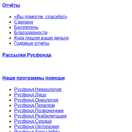
Отчёты
«Вы помогли, спасибо!»
Сделано
Бюллетень
Благодарности
Куда пошли ваши деньги
Годовые отчеты
Рассылки Русфонда
Наши программы помощи
Русфонд.Неврология
Русфонд.Лицо
Русфонд.Онкология
Русфонд.Перелом
Русфонд.Позвоночник
Русфонд.Реабилитация
Русфонд.Сердце
Русфонд.Ортопедия
Русфонд.Spina bifida