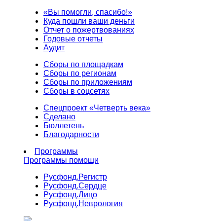
«Вы помогли, спасибо!»
Куда пошли ваши деньги
Отчет о пожертвованиях
Годовые отчеты
Аудит
Сборы по площадкам
Сборы по регионам
Сборы по приложениям
Сборы в соцсетях
Спецпроект «Четверть века»
Сделано
Бюллетень
Благодарности
Программы
Программы помощи
Русфонд.
Регистр
Русфонд.
Сердце
Русфонд.
Лицо
Русфонд.
Неврология