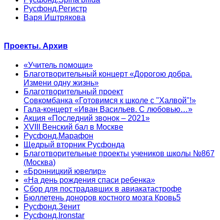
Русфонд.Регистр
Варя Иштрякова
Проекты. Архив
«Учитель помощи»
Благотворительный концерт «Дорогою добра.
Измени одну жизнь»
Благотворительный проект
Совкомбанка «Готовимся к школе с "Халвой"!»
Гала-концерт «Иван Васильев. С любовью…»
Акция «Последний звонок – 2021»
XVIII Венский бал в Москве
Русфонд.Марафон
Щедрый вторник Русфонда
Благотворительные проекты учеников школы №867
(Москва)
«Бронницкий ювелир»
«На день рождения спаси ребенка»
Сбор для пострадавших в авиакатастрофе
Бюллетень доноров костного мозга Кровь5
Русфонд.Зенит
Русфонд.Ironstar