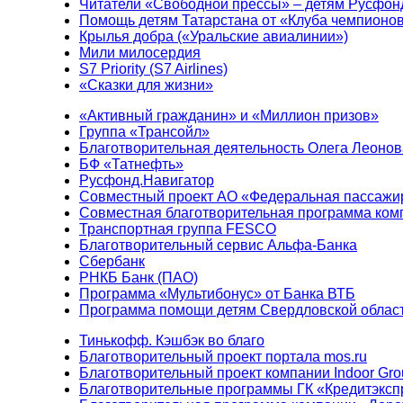
Читатели «Свободной прессы» – детям Русфон
Помощь детям Татарстана от «Клуба чемпионо
Крылья добра («Уральские авиалинии»)
Мили милосердия
S7 Priority (S7 Airlines)
«Сказки для жизни»
«Активный гражданин» и «Миллион призов»
Группа «Трансойл»
Благотворительная деятельность Олега Леонов
БФ «Татнефть»
Русфонд.Навигатор
Совместный проект АО «Федеральная пассажи
Совместная благотворительная программа ком
Транспортная группа FESCO
Благотворительный сервис Альфа-Банка
Сбербанк
РНКБ Банк (ПАО)
Программа «Мультибонус» от Банка ВТБ
Программа помощи детям Свердловской област
Тинькофф. Кэшбэк во благо
Благотворительный проект портала mos.ru
Благотворительный проект компании Indoor Gro
Благотворительные программы ГК «Кредитэксп