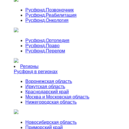
Русфонд.
Позвоночник
Русфонд.
Реабилитация
Русфонд.
Онкология
Русфонд.
Ортопедия
Русфонд.
Право
Русфонд.
Перелом
Регионы
Русфонд в регионах
Воронежская область
Иркутская область
Краснодарский край
Москва и Московская область
Нижегородская область
Новосибирская область
Приморский край