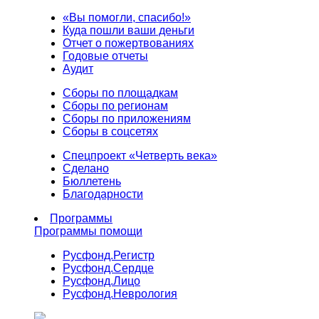
«Вы помогли, спасибо!»
Куда пошли ваши деньги
Отчет о пожертвованиях
Годовые отчеты
Аудит
Сборы по площадкам
Сборы по регионам
Сборы по приложениям
Сборы в соцсетях
Спецпроект «Четверть века»
Сделано
Бюллетень
Благодарности
Программы
Программы помощи
Русфонд.
Регистр
Русфонд.
Сердце
Русфонд.
Лицо
Русфонд.
Неврология