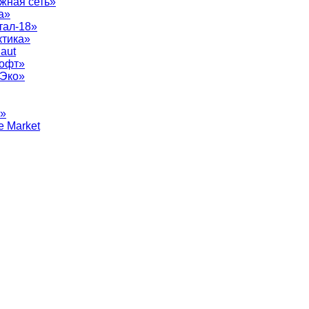
жная сеть»
а»
тал-18»
ктика»
aut
софт»
рЭко»
т»
e Market