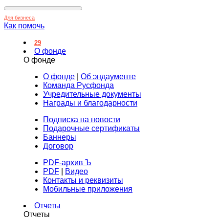
Для бизнеса
Как помочь
29
О фонде
О фонде
О фонде
|
Об эндаументе
Команда Русфонда
Учредительные документы
Награды и благодарности
Подписка на новости
Подарочные сертификаты
Баннеры
Договор
PDF-архив Ъ
PDF
|
Видео
Контакты и реквизиты
Мобильные приложения
Отчеты
Отчеты