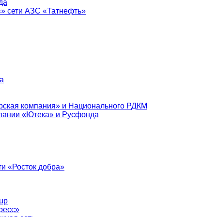
да
в» сети АЗС «Татнефть»
а
рская компания» и Национального РДКМ
пании «Ютека» и Русфонда
и «Росток добра»
up
ресс»