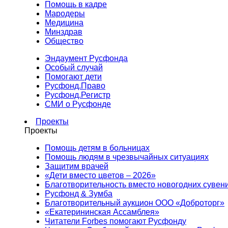
Помощь в кадре
Мародеры
Медицина
Минздрав
Общество
Эндаумент Русфонда
Особый случай
Помогают дети
Русфонд.Право
Русфонд.Регистр
СМИ о Русфонде
Проекты
Проекты
Помощь детям в больницах
Помощь людям в чрезвычайных ситуациях
Защитим врачей
«Дети вместо цветов – 2026»
Благотворительность вместо новогодних сувен
Русфонд & Зумба
Благотворительный аукцион ООО «Доброторг»
«Екатерининская Ассамблея»
Читатели Forbes помогают Русфонду