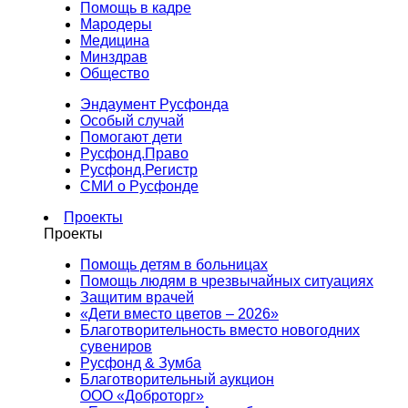
Помощь в кадре
Мародеры
Медицина
Минздрав
Общество
Эндаумент Русфонда
Особый случай
Помогают дети
Русфонд.Право
Русфонд.Регистр
СМИ о Русфонде
Проекты
Проекты
Помощь детям в больницах
Помощь людям в чрезвычайных ситуациях
Защитим врачей
«Дети вместо цветов – 2026»
Благотворительность вместо новогодних
сувениров
Русфонд & Зумба
Благотворительный аукцион
ООО «Доброторг»