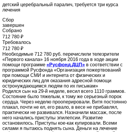
детский церебральный паралич, требуется три курса
лечения
Сбор
завершен
Собрано
712 780 ₽
Требовалось
712 780 ₽
Необходимые 712 780 руб. перечислили телезрители
«Первого канала» 16 ноября 2016 года в ходе акции
помощи программе
«Русфонд.ДЦП»
в соответствии с
программой Русфонда «Организация пожертвований
при помощи СМИ и интернета от физических и
юридических лиц для оказания адресной помощи
остронуждающимся людям по их письмам»
Родился сын на 29-й неделе, весил всего 1110 граммов.
Состояние было тяжелым, к тому же серьезный порок
сердца. Через неделю прооперировали. Витя постоянно
плакал, почти не ел, его рвало, в весе не прибавлял,
практически не развивался. Назначили массаж, после
него начались приступы эпилепсии. Развитие
остановилось. Приступы кое-как купировали. Всеми
силами я пытаюсь поднять сына. Деньги на лечение