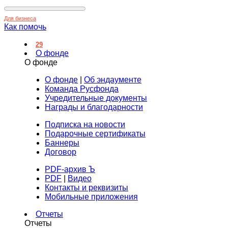
Для бизнеса
Как помочь
29
О фонде
О фонде
О фонде
|
Об эндаументе
Команда Русфонда
Учредительные документы
Награды и благодарности
Подписка на новости
Подарочные сертификаты
Баннеры
Договор
PDF-архив Ъ
PDF
|
Видео
Контакты и реквизиты
Мобильные приложения
Отчеты
Отчеты