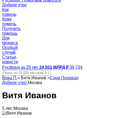
Русфонд. Помогаем помогать
Доброе утро
Как
помочь
Кому
помочь
Получить
помощь
Для
бизнеса
Особый
случай
Статьи,
новости
Русфонд за 29 лет
24,551 МЛРД ₽
39 734
Вова П.
<
Витя Иванов
>
Соня Половая
Доброе утро
Москва
Витя Иванов
5 лет, Москва