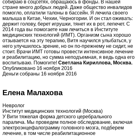
собираю в соцсетях, обращаюсь в фонды. В нашей
стране много добрых людей. Даже общество инвалидов
помогло, оплатили талоны в бассейн. Я лечила своего
малыша в Китае, Чехии, Черногории. И он стал оживать:
держит голову, берет игрушки, тянет их в рот, лепечет. С
2014 года вы помогаете нам лечиться в Институте
медицинских технологий (ИМТ). Организм сына хорошо
отзывается на эту терапию, Витя научился улыбаться, у
него улучшилось зрение, но он по-прежнему не сидит, не
стоит. Врачи ИМТ готовы провести интенсивное лечение
и реабилитацию, но сумма неподъемная, я ведь одна его
воспитываю. Помогите!
Светлана Кириллова, Москва.
Опубликовано 16 ноября 2016
Деньги собраны 16 ноября 2016
Елена Малахова
Невролог
Институт медицинских технологий (Москва)
У Вити тяжелая форма детского церебрального
паралича. Мы проведем полное обследование, включая
электроэнцефалограмму головного мозга, подберем
лечение, в том числе реабилитационное