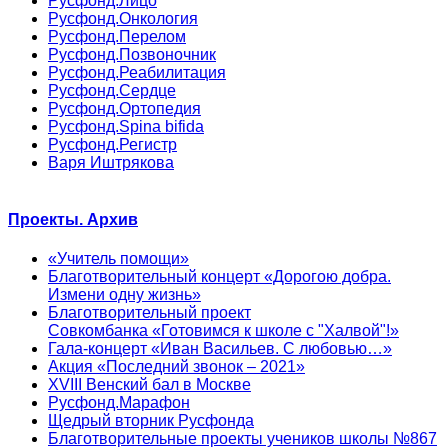
Русфонд.Лицо
Русфонд.Онкология
Русфонд.Перелом
Русфонд.Позвоночник
Русфонд.Реабилитация
Русфонд.Сердце
Русфонд.Ортопедия
Русфонд.Spina bifida
Русфонд.Регистр
Варя Иштрякова
Проекты. Архив
«Учитель помощи»
Благотворительный концерт «Дорогою добра.
Измени одну жизнь»
Благотворительный проект
Совкомбанка «Готовимся к школе с "Халвой"!»
Гала-концерт «Иван Васильев. С любовью…»
Акция «Последний звонок – 2021»
XVIII Венский бал в Москве
Русфонд.Марафон
Щедрый вторник Русфонда
Благотворительные проекты учеников школы №867