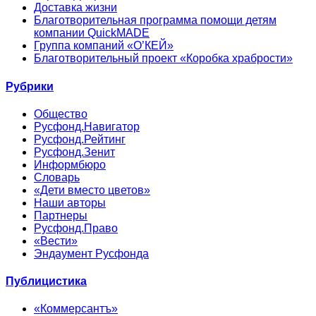
Доставка жизни
Благотворительная программа помощи детям
компании QuickMADE
Группа компаний «О’КЕЙ»
Благотворительный проект «Коробка храбрости»
Рубрики
Общество
Русфонд.Навигатор
Русфонд.Рейтинг
Русфонд.Зенит
Информбюро
Словарь
«Дети вместо цветов»
Наши авторы
Партнеры
Русфонд.Право
«Вести»
Эндаумент Русфонда
Публицистика
«Коммерсантъ»