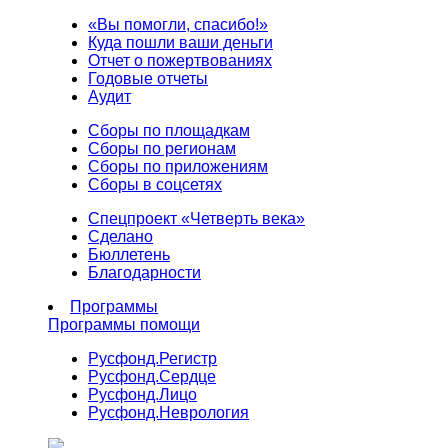
«Вы помогли, спасибо!»
Куда пошли ваши деньги
Отчет о пожертвованиях
Годовые отчеты
Аудит
Сборы по площадкам
Сборы по регионам
Сборы по приложениям
Сборы в соцсетях
Спецпроект «Четверть века»
Сделано
Бюллетень
Благодарности
Программы
Программы помощи
Русфонд.
Регистр
Русфонд.
Сердце
Русфонд.
Лицо
Русфонд.
Неврология