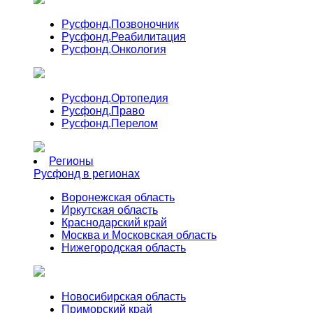
Русфонд.
Позвоночник
Русфонд.
Реабилитация
Русфонд.
Онкология
Русфонд.
Ортопедия
Русфонд.
Право
Русфонд.
Перелом
Регионы
Русфонд в регионах
Воронежская область
Иркутская область
Краснодарский край
Москва и Московская область
Нижегородская область
Новосибирская область
Приморский край