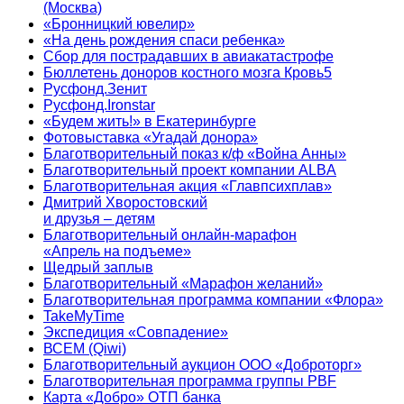
(Москва)
«Бронницкий ювелир»
«На день рождения спаси ребенка»
Сбор для пострадавших в авиакатастрофе
Бюллетень доноров костного мозга Кровь5
Русфонд.Зенит
Русфонд.Ironstar
«Будем жить!» в Екатеринбурге
Фотовыставка «Угадай донора»
Благотворительный показ к/ф «Война Анны»
Благотворительный проект компании ALBA
Благотворительная акция «Главпсихплав»
Дмитрий Хворостовский
и друзья – детям
Благотворительный онлайн‑марафон
«Апрель на подъеме»
Щедрый заплыв
Благотворительный «Марафон желаний»
Благотворительная программа компании «Флора»
TakeMyTime
Экспедиция «Совпадение»
ВСЕМ (Qiwi)
Благотворительный аукцион ООО «Доброторг»
Благотворительная программа группы PBF
Карта «Добро» ОТП банка