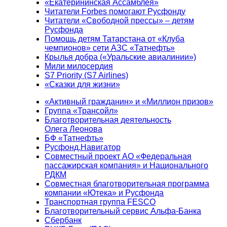
«Екатерининская Ассамблея»
Читатели Forbes помогают Русфонду
Читатели «Свободной прессы» – детям
Русфонда
Помощь детям Татарстана от «Клуба
чемпионов» сети АЗС «Татнефть»
Крылья добра («Уральские авиалинии»)
Мили милосердия
S7 Priority (S7 Airlines)
«Сказки для жизни»
«Активный гражданин» и «Миллион призов»
Группа «Трансойл»
Благотворительная деятельность
Олега Леонова
БФ «Татнефть»
Русфонд.Навигатор
Совместный проект АО «Федеральная
пассажирская компания» и Национального
РДКМ
Совместная благотворительная программа
компании «Ютека» и Русфонда
Транспортная группа FESCO
Благотворительный сервис Альфа-Банка
Сбербанк