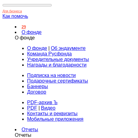
Для бизнеса
Как помочь
29
О фонде
О фонде
О фонде
|
Об эндаументе
Команда Русфонда
Учредительные документы
Награды и благодарности
Подписка на новости
Подарочные сертификаты
Баннеры
Договор
PDF-архив Ъ
PDF
|
Видео
Контакты и реквизиты
Мобильные приложения
Отчеты
Отчеты