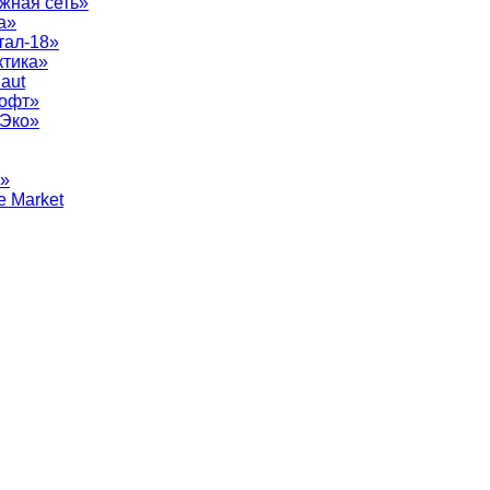
жная сеть»
а»
тал-18»
ктика»
aut
софт»
рЭко»
т»
e Market