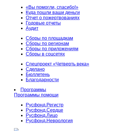
«Вы помогли, спасибо!»
Куда пошли ваши деньги
Отчет о пожертвованиях
Годовые отчеты
Аудит
Сборы по площадкам
Сборы по регионам
Сборы по приложениям
Сборы в соцсетях
Спецпроект «Четверть века»
Сделано
Бюллетень
Благодарности
Программы
Программы помощи
Русфонд.
Регистр
Русфонд.
Сердце
Русфонд.
Лицо
Русфонд.
Неврология