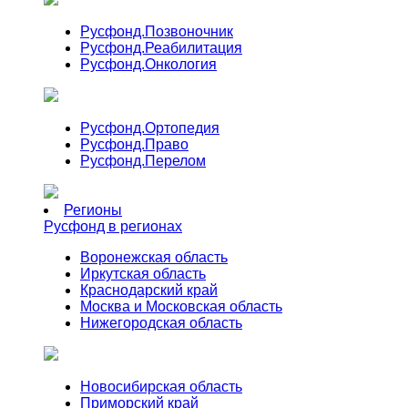
Русфонд.
Позвоночник
Русфонд.
Реабилитация
Русфонд.
Онкология
Русфонд.
Ортопедия
Русфонд.
Право
Русфонд.
Перелом
Регионы
Русфонд в регионах
Воронежская область
Иркутская область
Краснодарский край
Москва и Московская область
Нижегородская область
Новосибирская область
Приморский край