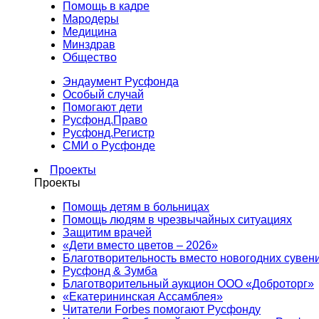
Помощь в кадре
Мародеры
Медицина
Минздрав
Общество
Эндаумент Русфонда
Особый случай
Помогают дети
Русфонд.Право
Русфонд.Регистр
СМИ о Русфонде
Проекты
Проекты
Помощь детям в больницах
Помощь людям в чрезвычайных ситуациях
Защитим врачей
«Дети вместо цветов – 2026»
Благотворительность вместо новогодних сувен
Русфонд & Зумба
Благотворительный аукцион ООО «Доброторг»
«Екатерининская Ассамблея»
Читатели Forbes помогают Русфонду