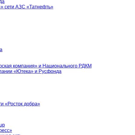
да
в» сети АЗС «Татнефть»
а
рская компания» и Национального РДКМ
пании «Ютека» и Русфонда
и «Росток добра»
up
ресс»