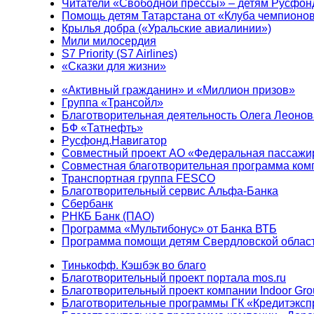
Читатели «Свободной прессы» – детям Русфон
Помощь детям Татарстана от «Клуба чемпионо
Крылья добра («Уральские авиалинии»)
Мили милосердия
S7 Priority (S7 Airlines)
«Сказки для жизни»
«Активный гражданин» и «Миллион призов»
Группа «Трансойл»
Благотворительная деятельность Олега Леонов
БФ «Татнефть»
Русфонд.Навигатор
Совместный проект АО «Федеральная пассажи
Совместная благотворительная программа ком
Транспортная группа FESCO
Благотворительный сервис Альфа-Банка
Сбербанк
РНКБ Банк (ПАО)
Программа «Мультибонус» от Банка ВТБ
Программа помощи детям Свердловской област
Тинькофф. Кэшбэк во благо
Благотворительный проект портала mos.ru
Благотворительный проект компании Indoor Gro
Благотворительные программы ГК «Кредитэксп