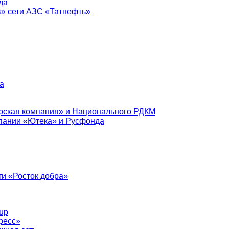
да
в» сети АЗС «Татнефть»
а
рская компания» и Национального РДКМ
пании «Ютека» и Русфонда
и «Росток добра»
up
ресс»