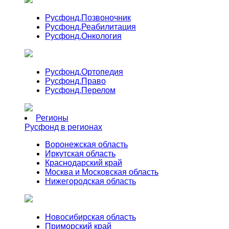
Русфонд.
Позвоночник
Русфонд.
Реабилитация
Русфонд.
Онкология
Русфонд.
Ортопедия
Русфонд.
Право
Русфонд.
Перелом
Регионы
Русфонд в регионах
Воронежская область
Иркутская область
Краснодарский край
Москва и Московская область
Нижегородская область
Новосибирская область
Приморский край