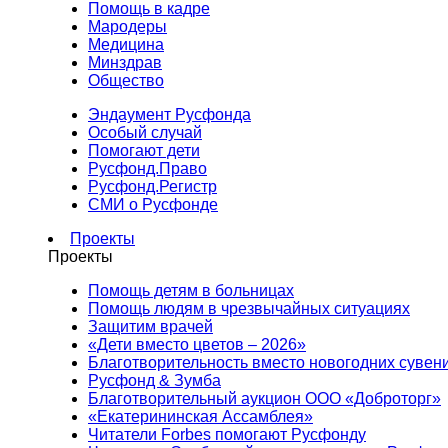
Помощь в кадре
Мародеры
Медицина
Минздрав
Общество
Эндаумент Русфонда
Особый случай
Помогают дети
Русфонд.Право
Русфонд.Регистр
СМИ о Русфонде
Проекты
Проекты
Помощь детям в больницах
Помощь людям в чрезвычайных ситуациях
Защитим врачей
«Дети вместо цветов – 2026»
Благотворительность вместо новогодних сувен
Русфонд & Зумба
Благотворительный аукцион ООО «Доброторг»
«Екатерининская Ассамблея»
Читатели Forbes помогают Русфонду