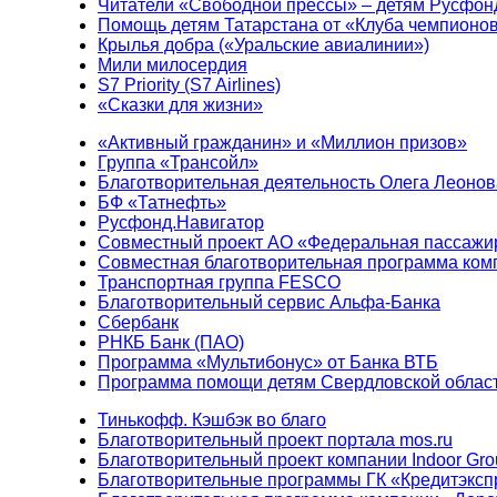
Читатели «Свободной прессы» – детям Русфон
Помощь детям Татарстана от «Клуба чемпионо
Крылья добра («Уральские авиалинии»)
Мили милосердия
S7 Priority (S7 Airlines)
«Сказки для жизни»
«Активный гражданин» и «Миллион призов»
Группа «Трансойл»
Благотворительная деятельность Олега Леонов
БФ «Татнефть»
Русфонд.Навигатор
Совместный проект АО «Федеральная пассажи
Совместная благотворительная программа ком
Транспортная группа FESCO
Благотворительный сервис Альфа-Банка
Сбербанк
РНКБ Банк (ПАО)
Программа «Мультибонус» от Банка ВТБ
Программа помощи детям Свердловской област
Тинькофф. Кэшбэк во благо
Благотворительный проект портала mos.ru
Благотворительный проект компании Indoor Gro
Благотворительные программы ГК «Кредитэксп