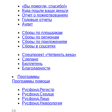
«Вы помогли, спасибо!»
Куда пошли ваши деньги
Отчет о пожертвованиях
Годовые отчеты
Аудит
Сборы по площадкам
Сборы по регионам
Сборы по приложениям
Сборы в соцсетях
Спецпроект «Четверть века»
Сделано
Бюллетень
Благодарности
Программы
Программы помощи
Русфонд.
Регистр
Русфонд.
Сердце
Русфонд.
Лицо
Русфонд.
Неврология