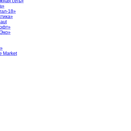
жная сеть»
а»
тал-18»
ктика»
aut
софт»
рЭко»
т»
e Market