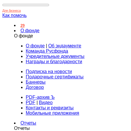
Для бизнеса
Как помочь
29
О фонде
О фонде
О фонде
|
Об эндаументе
Команда Русфонда
Учредительные документы
Награды и благодарности
Подписка на новости
Подарочные сертификаты
Баннеры
Договор
PDF-архив Ъ
PDF
|
Видео
Контакты и реквизиты
Мобильные приложения
Отчеты
Отчеты