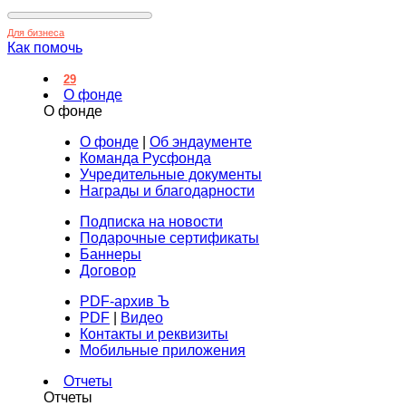
Для бизнеса
Как помочь
29
О фонде
О фонде
О фонде
|
Об эндаументе
Команда Русфонда
Учредительные документы
Награды и благодарности
Подписка на новости
Подарочные сертификаты
Баннеры
Договор
PDF-архив Ъ
PDF
|
Видео
Контакты и реквизиты
Мобильные приложения
Отчеты
Отчеты