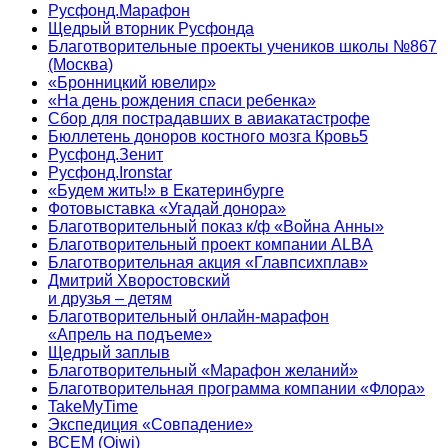
Русфонд.Марафон
Щедрый вторник Русфонда
Благотворительные проекты учеников школы №867
(Москва)
«Бронницкий ювелир»
«На день рождения спаси ребенка»
Сбор для пострадавших в авиакатастрофе
Бюллетень доноров костного мозга Кровь5
Русфонд.Зенит
Русфонд.Ironstar
«Будем жить!» в Екатеринбурге
Фотовыставка «Угадай донора»
Благотворительный показ к/ф «Война Анны»
Благотворительный проект компании ALBA
Благотворительная акция «Главпсихплав»
Дмитрий Хворостовский
и друзья – детям
Благотворительный онлайн‑марафон
«Апрель на подъеме»
Щедрый заплыв
Благотворительный «Марафон желаний»
Благотворительная программа компании «Флора»
TakeMyTime
Экспедиция «Совпадение»
ВСЕМ (Qiwi)