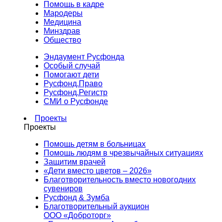
Помощь в кадре
Мародеры
Медицина
Минздрав
Общество
Эндаумент Русфонда
Особый случай
Помогают дети
Русфонд.Право
Русфонд.Регистр
СМИ о Русфонде
Проекты
Проекты
Помощь детям в больницах
Помощь людям в чрезвычайных ситуациях
Защитим врачей
«Дети вместо цветов – 2026»
Благотворительность вместо новогодних
сувениров
Русфонд & Зумба
Благотворительный аукцион
ООО «Доброторг»