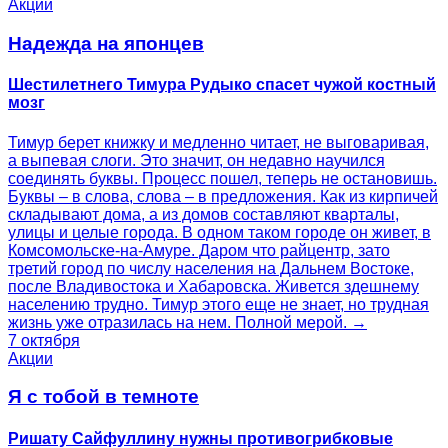
Акции
Надежда на японцев
Шестилетнего Тимура Рудыко спасет чужой костный
мозг
Тимур берет книжку и медленно читает, не выговаривая,
а выпевая слоги. Это значит, он недавно научился
соединять буквы. Процесс пошел, теперь не остановишь.
Буквы – в слова, слова – в предложения. Как из кирпичей
складывают дома, а из домов составляют кварталы,
улицы и целые города. В одном таком городе он живет, в
Комсомольске-на-Амуре. Даром что райцентр, зато
третий город по числу населения на Дальнем Востоке,
после Владивостока и Хабаровска. Живется здешнему
населению трудно. Тимур этого еще не знает, но трудная
жизнь уже отразилась на нем. Полной мерой. →
7 октября
Акции
Я с тобой в темноте
Ришату Сайфуллину нужны противогрибковые