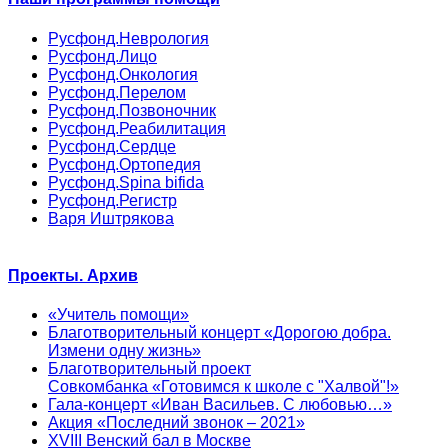
Русфонд.Неврология
Русфонд.Лицо
Русфонд.Онкология
Русфонд.Перелом
Русфонд.Позвоночник
Русфонд.Реабилитация
Русфонд.Сердце
Русфонд.Ортопедия
Русфонд.Spina bifida
Русфонд.Регистр
Варя Иштрякова
Проекты. Архив
«Учитель помощи»
Благотворительный концерт «Дорогою добра.
Измени одну жизнь»
Благотворительный проект
Совкомбанка «Готовимся к школе с "Халвой"!»
Гала-концерт «Иван Васильев. С любовью…»
Акция «Последний звонок – 2021»
XVIII Венский бал в Москве