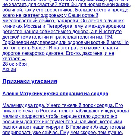
не хватает, для счастья? Хотя бы для нормальной жизни,
обычной, как у его сверстников. Больше всего и прежде
всего не хватает здоровья: у Саши острый
миелобластный лейкоз, рак крови. Он лежал в лучших
клиниках Москвы и Петербурга, ему в международном
регистре нашли совместимого донора, а в Институте
детской гематологии и трансплантологии им. Р.М.
Горбачевой ему пересадили здоровый костный мозг. Но
вот он опять болеет. И на этот раз его может спасти
дорогое лекарство дакоген. Его-то, дакогена, и не
хватает. →
28 октября
Акции
Признаки угасания
Алеше Матукину нужна операция на сердце
Мальчику два года. У него тяжелый порок сердца. Его
никак не лечат в России, только наблюдают и ждут, когда
мальчик подрастет, чтобы сердце стало достаточно
большим для тех инструментов и навыков, которыми
располагают наши хирурги. В Германии Алешу готовы
оперировать уже сейчас. Ему, чем скорее, тем лучше,