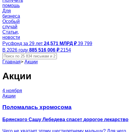
Получить
помощь
Для
бизнеса
Особый
случай
Статьи,
новости
Русфонд за 29 лет
24,571 МЛРД ₽
39 799
В 2026 году
885 516 006 ₽
2154
Главная
>
Акции
Акции
4 ноября
Акции
Поломалась хромосома
Брянского Сашу Лебедева спасет дорогое лекарство
Чего не хватает этому шестилетнему малышу? Для чего