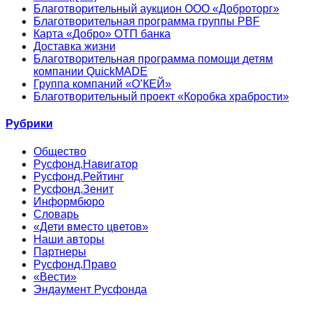
Благотворительный аукцион ООО «Доброторг»
Благотворительная программа группы PBF
Карта «Добро» ОТП банка
Доставка жизни
Благотворительная программа помощи детям
компании QuickMADE
Группа компаний «О’КЕЙ»
Благотворительный проект «Коробка храбрости»
Рубрики
Общество
Русфонд.Навигатор
Русфонд.Рейтинг
Русфонд.Зенит
Информбюро
Словарь
«Дети вместо цветов»
Наши авторы
Партнеры
Русфонд.Право
«Вести»
Эндаумент Русфонда