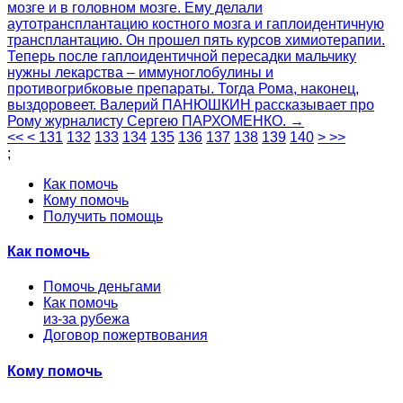
мозге и в головном мозге. Ему делали
аутотрансплантацию костного мозга и гаплоидентичную
трансплантацию. Он прошел пять курсов химиотерапии.
Теперь после гаплоидентичной пересадки мальчику
нужны лекарства – иммуноглобулины и
противогрибковые препараты. Тогда Рома, наконец,
выздоровеет. Валерий ПАНЮШКИН рассказывает про
Рому журналисту Сергею ПАРХОМЕНКО. →
<<
<
131
132
133
134
135
136
137
138
139
140
>
>>
;
Как помочь
Кому помочь
Получить помощь
Как помочь
Помочь деньгами
Как помочь
из-за рубежа
Договор пожертвования
Кому помочь