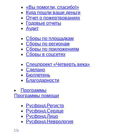
«Вы помогли, спасибо!»
Куда пошли ваши деньги
Отчет о пожертвованиях
Годовые отчеты
Аудит
Сборы по площадкам
Сборы по регионам
Сборы по приложениям
Сборы в соцсетях
Спецпроект «Четверть века»
Сделано
Бюллетень
Благодарности
Программы
Программы помощи
Русфонд.
Регистр
Русфонд.
Сердце
Русфонд.
Лицо
Русфонд.
Неврология