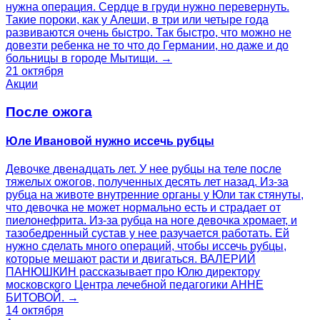
нужна операция. Сердце в груди нужно перевернуть.
Такие пороки, как у Алеши, в три или четыре года
развиваются очень быстро. Так быстро, что можно не
довезти ребенка не то что до Германии, но даже и до
больницы в городе Мытищи. →
21 октября
Акции
После ожога
Юле Ивановой нужно иссечь рубцы
Девочке двенадцать лет. У нее рубцы на теле после
тяжелых ожогов, полученных десять лет назад. Из-за
рубца на животе внутренние органы у Юли так стянуты,
что девочка не может нормально есть и страдает от
пиелонефрита. Из-за рубца на ноге девочка хромает, и
тазобедренный сустав у нее разучается работать. Ей
нужно сделать много операций, чтобы иссечь рубцы,
которые мешают расти и двигаться. ВАЛЕРИЙ
ПАНЮШКИН рассказывает про Юлю директору
московского Центра лечебной педагогики АННЕ
БИТОВОЙ. →
14 октября