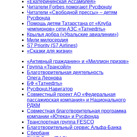
«Екатерининская Ассамблея»
Читатели Forbes помогают Русфонду
Читатели «Свободной прессы» – детям
Русфонда
Помощь детям Татарстана от «Клуба
чемпионов» сети АЗС «Татнефть»
Крылья добра («Уральские авиалинии»)
Мили милосердия
S7 Priority (S7 Airlines)
«Сказки для жизни»
«Активный гражданин» и «Миллион призов»
Группа «Трансойл»
Благотворительная деятельность
Олега Леонова
БФ «Татнефть»
Русфонд.Навигатор
Совместный проект АО «Федеральная
пассажирская компания» и Национального
РДКМ
Совместная благотворительная программа
компании «Ютека» и Русфонда
Транспортная группа FESCO
Благотворительный сервис Альфа-Банка
Сбербанк