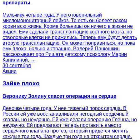
препараты
Мальчику четыре года. У него ювенильный
миеломоноцитарный лейкоз. То есть он болеет раком
крови всю жизнь. Кроме больницы он ничего в жизни не
видел. Ему сделали трансплантацию костного мозга, но
стволовые клетки не прижились. Теперь ему будут делать
вторую трансплантацию. Он может поправиться, но пока
ему плохо, больно и страшно. Валерий Панюшкин
рассказывает про Ришата детскому психологу Марии
Капилиной. →
30 сентября
Акции
Зайке плохо
Веронику Золину спасет операция на сердце
Девочке четыре года. У нее тяжелый порок сердца. В
России ей уже восстанавливали негодный сердечный
клапан, но неудачно. Ей уже делали операцию Гленна, но
неудачно. Ей предлагают теперь поставить вместо
сердечного клапана протез, который придется менять
каждые три года. Каждые три года на открытом сердце.