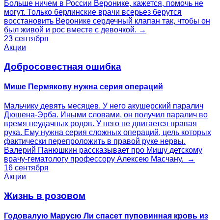
Больше ничем в России Веронике, кажется, помочь не
могут. Только берлинские врачи всерьез берутся
восстановить Веронике сердечный клапан так, чтобы он
был живой и рос вместе с девочкой. →
23 сентября
Акции
Добросовестная ошибка
Мише Пермякову нужна серия операций
Мальчику девять месяцев. У него акушерский паралич
Дюшена-Эрба. Иными словами, он получил паралич во
время неудачных родов. У него не двигается правая
рука. Ему нужна серия сложных операций, цель которых
фактически перепроложить в правой руке нервы.
Валерий Панюшкин рассказывает про Мишу детскому
врачу-гематологу профессору Алексею Масчану. →
16 сентября
Акции
Жизнь в розовом
Годовалую Марусю Ли спасет пуповинная кровь из