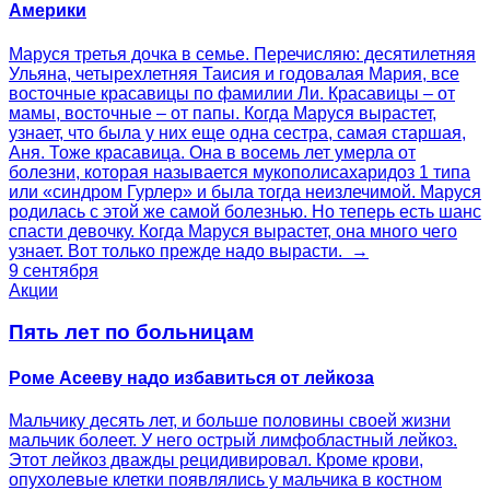
Америки
Маруся третья дочка в семье. Перечисляю: десятилетняя
Ульяна, четырехлетняя Таисия и годовалая Мария, все
восточные красавицы по фамилии Ли. Красавицы – от
мамы, восточные – от папы. Когда Маруся вырастет,
узнает, что была у них еще одна сестра, самая старшая,
Аня. Тоже красавица. Она в восемь лет умерла от
болезни, которая называется мукополисахаридоз 1 типа
или «синдром Гурлер» и была тогда неизлечимой. Маруся
родилась с этой же самой болезнью. Но теперь есть шанс
спасти девочку. Когда Маруся вырастет, она много чего
узнает. Вот только прежде надо вырасти. →
9 сентября
Акции
Пять лет по больницам
Роме Асееву надо избавиться от лейкоза
Мальчику десять лет, и больше половины своей жизни
мальчик болеет. У него острый лимфобластный лейкоз.
Этот лейкоз дважды рецидивировал. Кроме крови,
опухолевые клетки появлялись у мальчика в костном