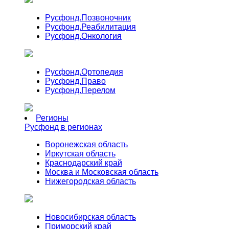
Русфонд.
Позвоночник
Русфонд.
Реабилитация
Русфонд.
Онкология
Русфонд.
Ортопедия
Русфонд.
Право
Русфонд.
Перелом
Регионы
Русфонд в регионах
Воронежская область
Иркутская область
Краснодарский край
Москва и Московская область
Нижегородская область
Новосибирская область
Приморский край