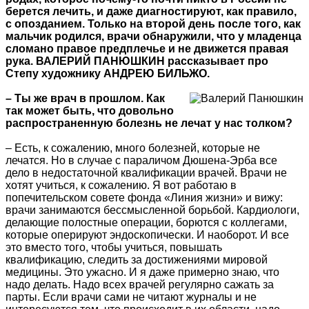
берется лечить, и даже диагностируют, как правило,
с опозданием. Только на второй день после того, как
мальчик родился, врачи обнаружили, что у младенца
сломано правое предплечье и не движется правая
рука. ВАЛЕРИЙ ПАНЮШКИН рассказывает про
Степу художнику АНДРЕЮ БИЛЬЖО.
– Ты же врач в прошлом. Как
так может быть, что довольно
распространенную болезнь не лечат у нас толком?
– Есть, к сожалению, много болезней, которые не
лечатся. Но в случае с параличом Дюшена-Эрба все
дело в недостаточной квалификации врачей. Врачи не
хотят учиться, к сожалению. Я вот работаю в
попечительском совете фонда «Линия жизни» и вижу:
врачи занимаются бессмысленной борьбой. Кардиологи,
делающие полостные операции, борются с коллегами,
которые оперируют эндоскопически. И наоборот. И все
это вместо того, чтобы учиться, повышать
квалификацию, следить за достижениями мировой
медицины. Это ужасно. И я даже примерно знаю, что
надо делать. Надо всех врачей регулярно сажать за
парты. Если врачи сами не читают журналы и не