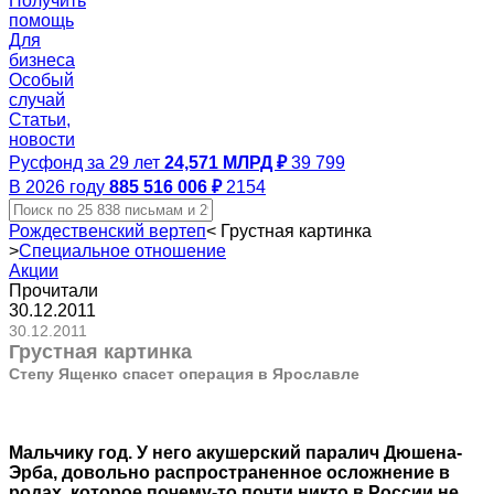
Получить
помощь
Для
бизнеса
Особый
случай
Статьи,
новости
Русфонд за 29 лет
24,571 МЛРД ₽
39 799
В 2026 году
885 516 006 ₽
2154
Рождественский вертеп
<
Грустная картинка
>
Специальное отношение
Акции
Прочитали
30.12.2011
30.12.2011
Грустная картинка
Степу Ященко спасет операция в Ярославле
Мальчику год. У него акушерский паралич Дюшена-
Эрба, довольно распространенное осложнение в
родах, которое почему-то почти никто в России не