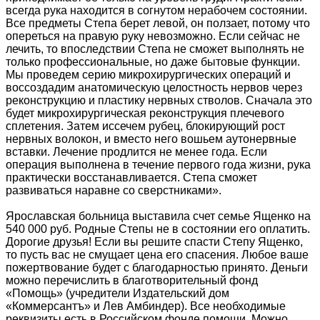
всегда рука находится в согнутом нерабочем состоянии.
Все предметы Степа берет левой, он ползает, потому что
опереться на правую руку невозможно. Если сейчас не
лечить, то впоследствии Степа не сможет выполнять не
только профессиональные, но даже бытовые функции.
Мы проведем серию микрохирургических операций и
воссоздадим анатомическую целостность нервов через
реконструкцию и пластику нервных стволов. Сначала это
будет микрохирургическая реконструкция плечевого
сплетения. Затем иссечем рубец, блокирующий рост
нервных волокон, и вместо него вошьем аутонервные
вставки. Лечение продлится не менее года. Если
операция выполнена в течение первого года жизни, рука
практически восстанавливается. Степа сможет
развиваться наравне со сверстниками».
Ярославская больница выставила счет семье Ященко на
540 000 руб. Родные Степы не в состоянии его оплатить.
Дорогие друзья! Если вы решите спасти Степу Ященко,
то пусть вас не смущает цена его спасения. Любое ваше
пожертвование будет с благодарностью принято. Деньги
можно перечислить в благотворительный фонд
«Помощь» (учредители Издательский дом
«Коммерсантъ» и Лев Амбиндер). Все необходимые
реквизиты есть в Российском фонде помощи. Можно