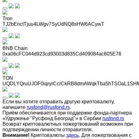
Tron
TJ2bEnctTjuu4LWgv7SyUdNQ8sHW6ACywT
BNB Chain
0xa06cFC044d923cd93003d835Cd409084ac605E76
TON
UQDLYQruUJOF0iqryrCcrCkRB8dmAWqkTba5hTSOaL1SHf
Если вы хотите отправить другую криптовалюту,
напишите
rusfond@rusfond.rs
.
Приём обеспечивается при поддержке фонда-партнера
«Удружење "Русфонд Београд"» в Сербии
rusfond.rs
Возврат криптовалютных пожертвований возможен при
подтверждении личности отправителя.
Внимание!
Криптовалюты
здесь
. Для пожертвования с