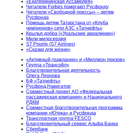
«Екатерининская Ассамблея»
Читатели Forbes помогают Русфонду
Читатели «Свободной прессы» – детям
Русфонда
Помощь детям Татарстана от «Клуба
чемпионов» сети АЗС «Татнефть»
Крылья добра («Уральские авиалинии»)
Мили милосердия
S7 Priority (S7 Airlines)
«Сказки для жизни»
«Активный гражданин» и «Миллион призов»
Группа «Трансойл»
Благотворительная деятельность
Олега Леонова
БФ «Татнефть»
Русфонд.Навигатор
Совместный проект АО «Федеральная
пассажирская компания» и Национального
РДКМ
Совместная благотворительная программа
компании «Ютека» и Русфонда
Транспортная группа FESCO
Благотворительный сервис Альфа-Банка
Сбербанк