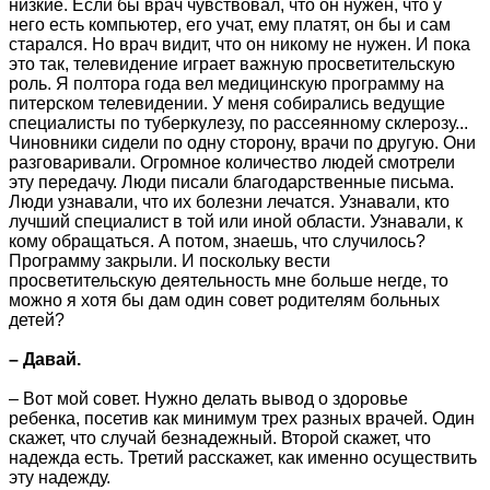
низкие. Если бы врач чувствовал, что он нужен, что у
него есть компьютер, его учат, ему платят, он бы и сам
старался. Но врач видит, что он никому не нужен. И пока
это так, телевидение играет важную просветительскую
роль. Я полтора года вел медицинскую программу на
питерском телевидении. У меня собирались ведущие
специалисты по туберкулезу, по рассеянному склерозу...
Чиновники сидели по одну сторону, врачи по другую. Они
разговаривали. Огромное количество людей смотрели
эту передачу. Люди писали благодарственные письма.
Люди узнавали, что их болезни лечатся. Узнавали, кто
лучший специалист в той или иной области. Узнавали, к
кому обращаться. А потом, знаешь, что случилось?
Программу закрыли. И поскольку вести
просветительскую деятельность мне больше негде, то
можно я хотя бы дам один совет родителям больных
детей?
– Давай.
– Вот мой совет. Нужно делать вывод о здоровье
ребенка, посетив как минимум трех разных врачей. Один
скажет, что случай безнадежный. Второй скажет, что
надежда есть. Третий расскажет, как именно осуществить
эту надежду.