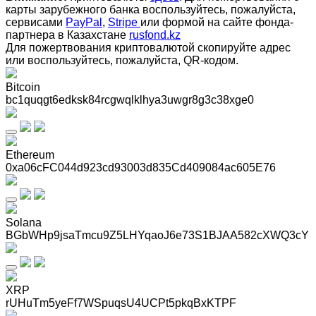
карты зарубежного банка воспользуйтесь, пожалуйста,
сервисами
PayPal
,
Stripe
или формой на сайте фонда-
партнера в Казахстане
rusfond.kz
Для пожертвования криптовалютой скопируйте адрес
или воспользуйтесь, пожалуйста, QR-кодом
.
Bitcoin
bc1quqgt6edksk84rcgwqlklhya3uwgr8g3c38xge0
Ethereum
0xa06cFC044d923cd93003d835Cd409084ac605E76
Solana
BGbWHp9jsaTmcu9Z5LHYqaoJ6e73S1BJAA582cXWQ3cY
XRP
rUHuTm5yeFf7WSpuqsU4UCPt5pkqBxKTPF