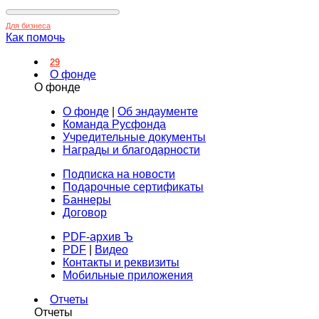
Для бизнеса
Как помочь
29
О фонде
О фонде
О фонде
|
Об эндаументе
Команда Русфонда
Учредительные документы
Награды и благодарности
Подписка на новости
Подарочные сертификаты
Баннеры
Договор
PDF-архив Ъ
PDF
|
Видео
Контакты и реквизиты
Мобильные приложения
Отчеты
Отчеты