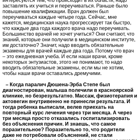
интересуются тем, что происходит в их области, надо
заставлять их учиться и переучиваться. Раньше было
повышение квалификации. Врач должен был
переучиваться каждые четыре года. Сейчас, мне
кажется, медицинская наука прогрессирует так быстро,
что каждые два года каждого врача надо переучивать.
Большинство врачей не хочет учиться? Они считают, что
знаний, которые они получили в медицинском институте,
им достаточно? Значит, надо вводить обязательные
экзамены для врачей каждые два года. Потому что врач
– это ежедневная учеба. И если наши врачи, кроме
некоторых энтузиастов, этого не понимают, то надо
вводить обязательные экзамены, если мы не хотим,
чтобы наши врачи оставались дремучими.
– Когда паралич Дюшена-Эрба Степе был
диагностирован, малыша полечили в красноярской
клинике, но безрезультатно. Массаж, физиотерапия и
актовегин внутривенно не принесли результата. И
тогда ребенка выписали, велев приехать на
повторный курс лечения через три месяца. А через
три месяца просто отказались госпитализировать
без объяснения причин. И знаешь, что самое
поразительное? Поразительно то, что родители
даже не потребовали объяснений, не стали