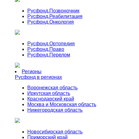
Русфонд.
Позвоночник
Русфонд.
Реабилитация
Русфонд.
Онкология
Русфонд.
Ортопедия
Русфонд.
Право
Русфонд.
Перелом
Регионы
Русфонд в регионах
Воронежская область
Иркутская область
Краснодарский край
Москва и Московская область
Нижегородская область
Новосибирская область
Приморский край