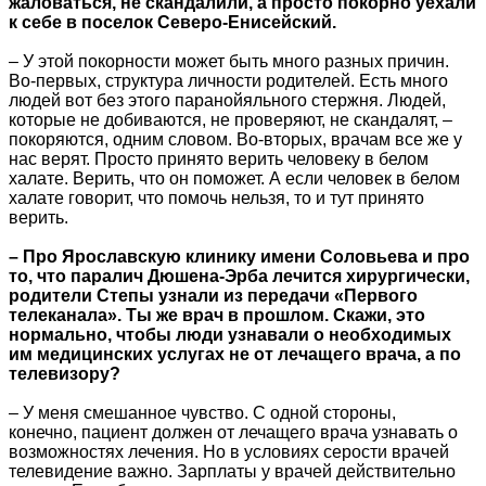
жаловаться, не скандалили, а просто покорно уехали
к себе в поселок Северо-Енисейский.
– У этой покорности может быть много разных причин.
Во-первых, структура личности родителей. Есть много
людей вот без этого паранойяльного стержня. Людей,
которые не добиваются, не проверяют, не скандалят, –
покоряются, одним словом. Во-вторых, врачам все же у
нас верят. Просто принято верить человеку в белом
халате. Верить, что он поможет. А если человек в белом
халате говорит, что помочь нельзя, то и тут принято
верить.
– Про Ярославскую клинику имени Соловьева и про
то, что паралич Дюшена-Эрба лечится хирургически,
родители Степы узнали из передачи «Первого
телеканала». Ты же врач в прошлом. Скажи, это
нормально, чтобы люди узнавали о необходимых
им медицинских услугах не от лечащего врача, а по
телевизору?
– У меня смешанное чувство. С одной стороны,
конечно, пациент должен от лечащего врача узнавать о
возможностях лечения. Но в условиях серости врачей
телевидение важно. Зарплаты у врачей действительно