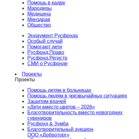
Помощь в кадре
Мародеры
Медицина
Минздрав
Общество
Эндаумент Русфонда
Особый случай
Помогают дети
Русфонд.Право
Русфонд.Регистр
СМИ о Русфонде
Проекты
Проекты
Помощь детям в больницах
Помощь людям в чрезвычайных ситуациях
Защитим врачей
«Дети вместо цветов – 2026»
Благотворительность вместо новогодних
сувениров
Русфонд & Зумба
Благотворительный аукцион
ООО «Доброторг»