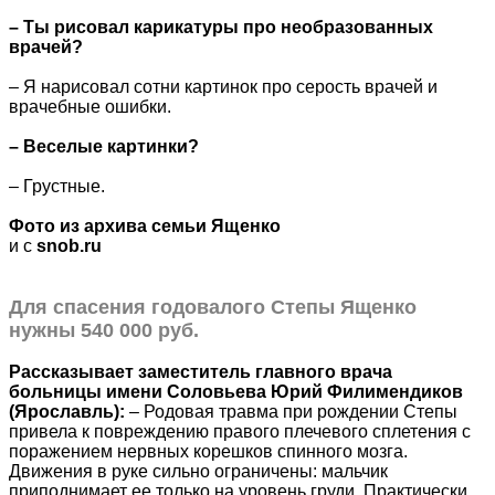
– Ты рисовал карикатуры про необразованных
врачей?
– Я нарисовал сотни картинок про серость врачей и
врачебные ошибки.
– Веселые картинки?
– Грустные.
Фото из архива семьи Ященко
и с
snob.ru
Для спасения годовалого Степы Ященко
нужны 540 000 руб.
Рассказывает заместитель главного врача
больницы имени Соловьева Юрий Филимендиков
(Ярославль):
– Родовая травма при рождении Степы
привела к повреждению правого плечевого сплетения с
поражением нервных корешков спинного мозга.
Движения в руке сильно ограничены: мальчик
приподнимает ее только на уровень груди. Практически