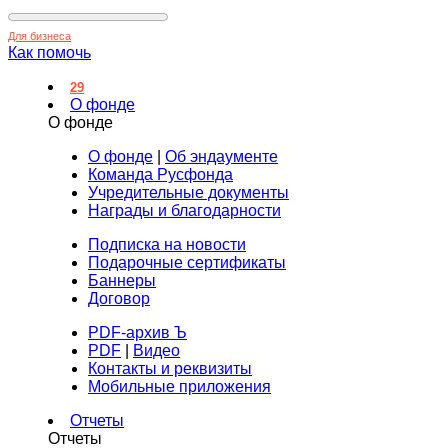
Для бизнеса
Как помочь
29
О фонде
О фонде
О фонде
|
Об эндаументе
Команда Русфонда
Учредительные документы
Награды и благодарности
Подписка на новости
Подарочные сертификаты
Баннеры
Договор
PDF-архив Ъ
PDF
|
Видео
Контакты и реквизиты
Мобильные приложения
Отчеты
Отчеты