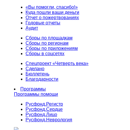
«Вы помогли, спасибо!»
Куда пошли ваши деньги
Отчет о пожертвованиях
Годовые отчеты
Аудит
Сборы по площадкам
Сборы по регионам
Сборы по приложениям
Сборы в соцсетях
Спецпроект «Четверть века»
Сделано
Бюллетень
Благодарности
Программы
Программы помощи
Русфонд.
Регистр
Русфонд.
Сердце
Русфонд.
Лицо
Русфонд.
Неврология