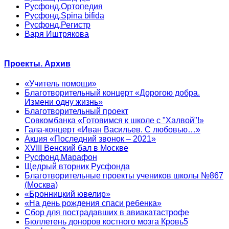
Русфонд.Ортопедия
Русфонд.Spina bifida
Русфонд.Регистр
Варя Иштрякова
Проекты. Архив
«Учитель помощи»
Благотворительный концерт «Дорогою добра.
Измени одну жизнь»
Благотворительный проект
Совкомбанка «Готовимся к школе с "Халвой"!»
Гала-концерт «Иван Васильев. С любовью…»
Акция «Последний звонок – 2021»
XVIII Венский бал в Москве
Русфонд.Марафон
Щедрый вторник Русфонда
Благотворительные проекты учеников школы №867
(Москва)
«Бронницкий ювелир»
«На день рождения спаси ребенка»
Сбор для пострадавших в авиакатастрофе
Бюллетень доноров костного мозга Кровь5