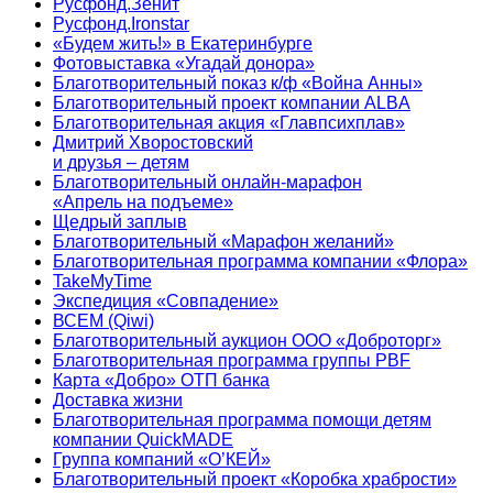
Русфонд.Зенит
Русфонд.Ironstar
«Будем жить!» в Екатеринбурге
Фотовыставка «Угадай донора»
Благотворительный показ к/ф «Война Анны»
Благотворительный проект компании ALBA
Благотворительная акция «Главпсихплав»
Дмитрий Хворостовский
и друзья – детям
Благотворительный онлайн‑марафон
«Апрель на подъеме»
Щедрый заплыв
Благотворительный «Марафон желаний»
Благотворительная программа компании «Флора»
TakeMyTime
Экспедиция «Совпадение»
ВСЕМ (Qiwi)
Благотворительный аукцион ООО «Доброторг»
Благотворительная программа группы PBF
Карта «Добро» ОТП банка
Доставка жизни
Благотворительная программа помощи детям
компании QuickMADE
Группа компаний «О’КЕЙ»
Благотворительный проект «Коробка храбрости»