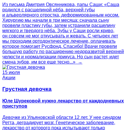
Из письма Дмитрия Овсянникова, папы Саши: «Саша
родился с расщелиной нёба, верхней губы
и альвеолярного отростка, деформированным носом.
Хирургию мы начали в три месяца: сначала сыну
провели пластику губы, затем устранили расщелину
мягкого и твердого нёба. Зубы у Саши росли криво,
он совсем не мог откусывать и жевать. С четырех лет
мы проходим ортодонтическое лечение, оплачивать
которое помогает Русфонд. Спасибо! Врачи провели
большую работу по расширению недоразвитой верхней
челюсти и нормализации прикуса. Но сын растет, идет
смена зубов, им все еще тесно...» →
15 июля
Акции
Грустная девочка
Юле Шурековой нужно лекарство от каждодневных
приступов
Девочке из Ульяновской области 12 лет. У нее синдром
Ретта, деградирует мозг. Генетическое заболевание,
лекарство от которого пока испытывают только