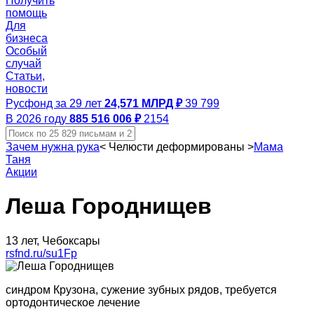
Получить
помощь
Для
бизнеса
Особый
случай
Статьи,
новости
Русфонд за 29 лет
24,571 МЛРД ₽
39 799
В 2026 году
885 516 006 ₽
2154
Зачем нужна рука
<
Челюсти деформированы
>
Мама
Таня
Акции
Леша Городнищев
13 лет, Чебоксары
rsfnd.ru/su1Fp
синдром Крузона, сужение зубных рядов, требуется
ортодонтическое лечение