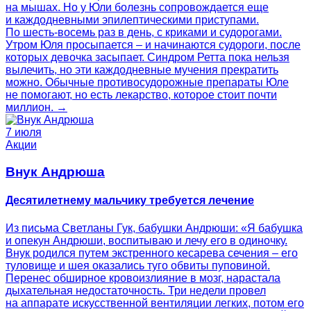
на мышах. Но у Юли болезнь сопровождается еще
и каждодневными эпилептическими приступами.
По шесть-восемь раз в день, с криками и судорогами.
Утром Юля просыпается – и начинаются судороги, после
которых девочка засыпает. Синдром Ретта пока нельзя
вылечить, но эти каждодневные мучения прекратить
можно. Обычные противосудорожные препараты Юле
не помогают, но есть лекарство, которое стоит почти
миллион. →
7 июля
Акции
Внук Андрюша
Десятилетнему мальчику требуется лечение
Из письма Светланы Гук, бабушки Андрюши: «Я бабушка
и опекун Андрюши, воспитываю и лечу его в одиночку.
Внук родился путем экстренного кесарева сечения – его
туловище и шея оказались туго обвиты пуповиной.
Перенес обширное кровоизлияние в мозг, нарастала
дыхательная недостаточность. Три недели провел
на аппарате искусственной вентиляции легких, потом его