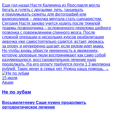
Еще год назад Настя Калинина из Ярославля могла
бегать и гулять с друзьями, петь, танцевать
и придумывать сюжеты для фотографий или
видеороликов – девочка мечтала стать сценаристом.
Сегодня Настя заново учится ходить после тяжелой
травмы позвоночника – осложненного перелома шейного
позвонка с повреждением спинного мозга. После
сложной операции и нескольких курсов реабилитации
девочка уже самостоятельно садится, встает, держась
за опору, и неуверенно шагает, если рядом идет мама.
Но чтобы вновь обрести уверенность в движениях,
которую здоровые люди воспринимают как само собой
разумеющуюся, восстановительное лечение надо
продолжать. На его оплату требуется почти 1,3 миллиона
рублей. Таких денег в семье нет. Нужна наша помощь. →
15 июля
Акции
Не по зубам
Восьмилетнему Саше нужно продолжить
ортодонтическое лечение