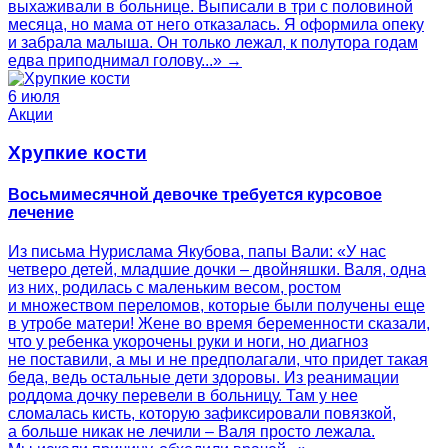
выхаживали в больнице. Выписали в три с половиной
месяца, но мама от него отказалась. Я оформила опеку
и забрала малыша. Он только лежал, к полутора годам
едва приподнимал голову...» →
6 июля
Акции
Хрупкие кости
Восьмимесячной девочке требуется курсовое
лечение
Из письма Нурислама Якубова, папы Вали: «У нас
четверо детей, младшие дочки – двойняшки. Валя, одна
из них, родилась с маленьким весом, ростом
и множеством переломов, которые были получены еще
в утробе матери! Жене во время беременности сказали,
что у ребенка укорочены руки и ноги, но диагноз
не поставили, а мы и не предполагали, что придет такая
беда, ведь остальные дети здоровы. Из реанимации
роддома дочку перевели в больницу. Там у нее
сломалась кисть, которую зафиксировали повязкой,
а больше никак не лечили – Валя просто лежала.