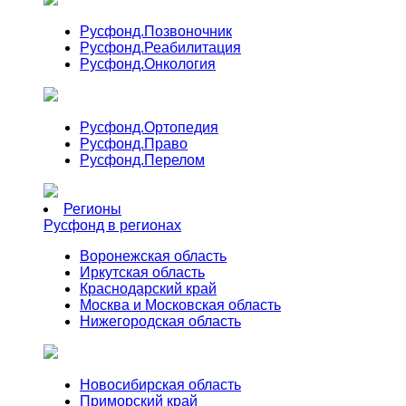
Русфонд.
Позвоночник
Русфонд.
Реабилитация
Русфонд.
Онкология
Русфонд.
Ортопедия
Русфонд.
Право
Русфонд.
Перелом
Регионы
Русфонд в регионах
Воронежская область
Иркутская область
Краснодарский край
Москва и Московская область
Нижегородская область
Новосибирская область
Приморский край