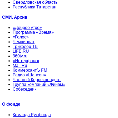
Свердловская область
Республика Татарстан
СМИ. Архив
«Доброе утро»
Программа «Время»
«Голос»
Чемпионат
Триколор ТВ
LIFE.RU
360tv.ru
«Интерфакс»
Mail.Ru
КоммерсантЪ FM
Радио «Шансон»
Частный Корреспондент
Группа компаний «Финам»
Собеседник
О фонде
Команда Русфонда