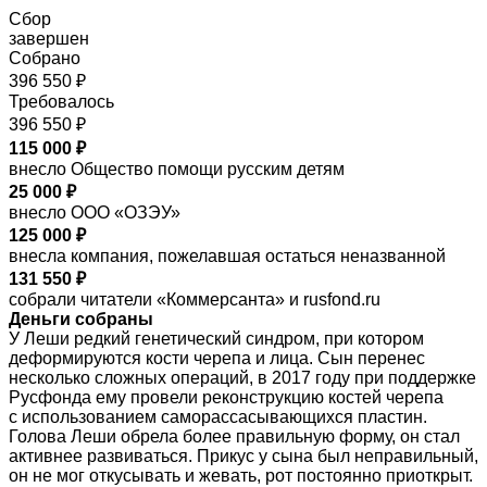
Сбор
завершен
Собрано
396 550 ₽
Требовалось
396 550 ₽
115 000 ₽
внесло Общество помощи русским детям
25 000 ₽
внесло ООО «ОЗЭУ»
125 000 ₽
внесла компания, пожелавшая остаться неназванной
131 550 ₽
собрали читатели «Коммерсанта» и rusfond.ru
Деньги собраны
У Леши редкий генетический синдром, при котором
деформируются кости черепа и лица. Сын перенес
несколько сложных операций, в 2017 году при поддержке
Русфонда ему провели реконструкцию костей черепа
с использованием саморассасывающихся пластин.
Голова Леши обрела более правильную форму, он стал
активнее развиваться. Прикус у сына был неправильный,
он не мог откусывать и жевать, рот постоянно приоткрыт.