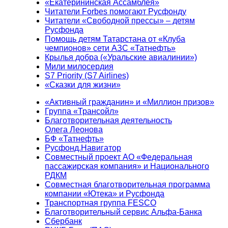
«Екатерининская Ассамблея»
Читатели Forbes помогают Русфонду
Читатели «Свободной прессы» – детям
Русфонда
Помощь детям Татарстана от «Клуба
чемпионов» сети АЗС «Татнефть»
Крылья добра («Уральские авиалинии»)
Мили милосердия
S7 Priority (S7 Airlines)
«Сказки для жизни»
«Активный гражданин» и «Миллион призов»
Группа «Трансойл»
Благотворительная деятельность
Олега Леонова
БФ «Татнефть»
Русфонд.Навигатор
Совместный проект АО «Федеральная
пассажирская компания» и Национального
РДКМ
Совместная благотворительная программа
компании «Ютека» и Русфонда
Транспортная группа FESCO
Благотворительный сервис Альфа-Банка
Сбербанк