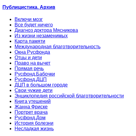
Публицистика. Архив
Включи мозг
Все будет ничего
Диагноз доктора Мясникова
Из жизни незаменимых
Карта памяти
Международная благотворительность
Окна Русфонда
Отцы и дети
Право на вычет
Прямая речь
Русфонд.Бабочки
Русфонд.ДЦП
ДЦП в большом городе
Свои чужие дети
Энциклопедия российской благотворительности
Книга утешений
Жанна Фриске
Портрет врача
Русфонд.Дом
История болезни
Несладкая жизнь