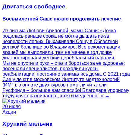
Двигаться свободнее
Восьмилетней Саше нужно продолжить лечение
Из письма Любови Ариповой, мамы Саши: «Дочка
родилась раньше срока, не могла дышать из-за
незрелости легких. Выхаживали Сашу в Областной
детской больнице во Владимире. Все рекомендации
врачей мы выполняли, тем не менее в год дочке
диагностировали детский церебральный паралич.
Мы не опустили руки – стали бороться за ее здоровье:
посещали специалистов, проходили курсы
реабилитации, постоянно занимались дома. С 2021 года
Сашу лечат в московском Институте медтехнологий
(ИМТ), в оплате двух курсов помогли читатели
Русфонда – большое вам спасибо! Благодаря упорному
труду дочка развивается, хотя и медленно...» →
20 июля
Акции
Хрупкий мальчик