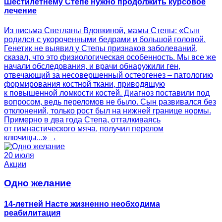
Шестилетнему Степе нужно продолжить курсовое
лечение
Из письма Светланы Вдовкиной, мамы Степы: «Сын
родился с укороченными бедрами и большой головой.
Генетик не выявил у Степы признаков заболеваний,
сказал, что это физиологическая особенность. Мы все же
начали обследования, и врачи обнаружили ген,
отвечающий за несовершенный остеогенез – патологию
формирования костной ткани, приводящую
к повышенной ломкости костей. Диагноз поставили под
вопросом, ведь переломов не было. Сын развивался без
отклонений, только рост был на нижней границе нормы.
Примерно в два года Степа, отталкиваясь
от гимнастического мяча, получил перелом
ключицы...» →
20 июля
Акции
Одно желание
14-летней Насте жизненно необходима
реабилитация