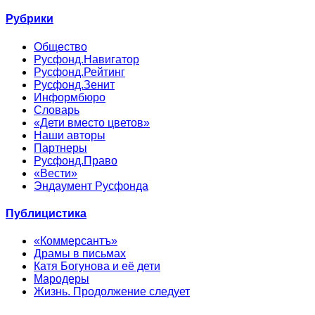
Рубрики
Общество
Русфонд.Навигатор
Русфонд.Рейтинг
Русфонд.Зенит
Информбюро
Словарь
«Дети вместо цветов»
Наши авторы
Партнеры
Русфонд.Право
«Вести»
Эндаумент Русфонда
Публицистика
«Коммерсантъ»
Драмы в письмах
Катя Богунова и её дети
Мародеры
Жизнь. Продолжение следует