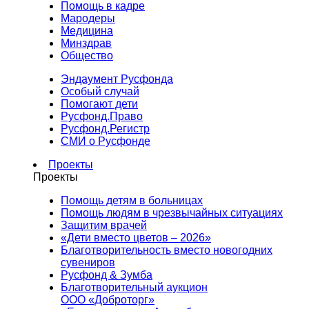
Помощь в кадре
Мародеры
Медицина
Минздрав
Общество
Эндаумент Русфонда
Особый случай
Помогают дети
Русфонд.Право
Русфонд.Регистр
СМИ о Русфонде
Проекты
Проекты
Помощь детям в больницах
Помощь людям в чрезвычайных ситуациях
Защитим врачей
«Дети вместо цветов – 2026»
Благотворительность вместо новогодних
сувениров
Русфонд & Зумба
Благотворительный аукцион
ООО «Доброторг»