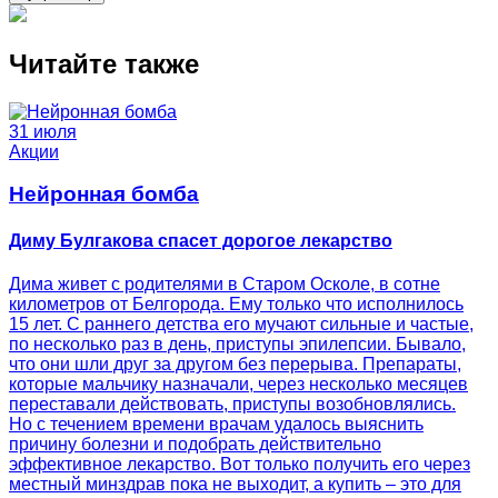
Читайте также
31 июля
Акции
Нейронная бомба
Диму Булгакова спасет дорогое лекарство
Дима живет с родителями в Старом Осколе, в сотне
километров от Белгорода. Ему только что исполнилось
15 лет. С раннего детства его мучают сильные и частые,
по несколько раз в день, приступы эпилепсии. Бывало,
что они шли друг за другом без перерыва. Препараты,
которые мальчику назначали, через несколько месяцев
переставали действовать, приступы возобновлялись.
Но с течением времени врачам удалось выяснить
причину болезни и подобрать действительно
эффективное лекарство. Вот только получить его через
местный минздрав пока не выходит, а купить – это для