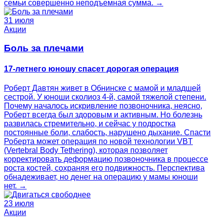
семьи совершенно неподъемная сумма. →
31 июля
Акции
Боль за плечами
17-летнего юношу спасет дорогая операция
Роберт Давтян живет в Обнинске с мамой и младшей
сестрой. У юноши сколиоз 4‑й, самой тяжелой степени.
Почему началось искривление позвоночника, неясно,
Роберт всегда был здоровым и активным. Но болезнь
развилась стремительно, и сейчас у подростка
постоянные боли, слабость, нарушено дыхание. Спасти
Роберта может операция по новой технологии VBT
(Vertebral Body Tethering), которая позволяет
корректировать деформацию позвоночника в процессе
роста костей, сохраняя его подвижность. Перспектива
обнадеживает, но денег на операцию у мамы юноши
нет. →
23 июля
Акции