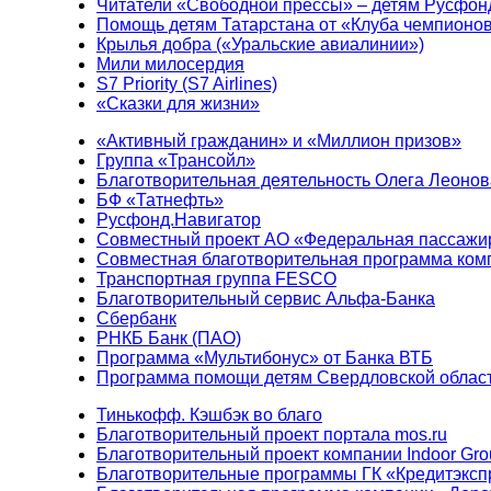
Читатели «Свободной прессы» – детям Русфон
Помощь детям Татарстана от «Клуба чемпионо
Крылья добра («Уральские авиалинии»)
Мили милосердия
S7 Priority (S7 Airlines)
«Сказки для жизни»
«Активный гражданин» и «Миллион призов»
Группа «Трансойл»
Благотворительная деятельность Олега Леонов
БФ «Татнефть»
Русфонд.Навигатор
Совместный проект АО «Федеральная пассажи
Совместная благотворительная программа ком
Транспортная группа FESCO
Благотворительный сервис Альфа-Банка
Сбербанк
РНКБ Банк (ПАО)
Программа «Мультибонус» от Банка ВТБ
Программа помощи детям Свердловской област
Тинькофф. Кэшбэк во благо
Благотворительный проект портала mos.ru
Благотворительный проект компании Indoor Gro
Благотворительные программы ГК «Кредитэксп