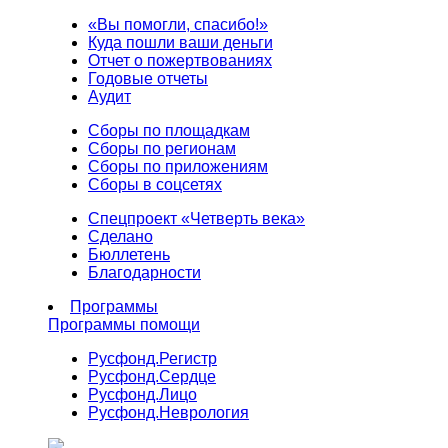
«Вы помогли, спасибо!»
Куда пошли ваши деньги
Отчет о пожертвованиях
Годовые отчеты
Аудит
Сборы по площадкам
Сборы по регионам
Сборы по приложениям
Сборы в соцсетях
Спецпроект «Четверть века»
Сделано
Бюллетень
Благодарности
Программы
Программы помощи
Русфонд.
Регистр
Русфонд.
Сердце
Русфонд.
Лицо
Русфонд.
Неврология