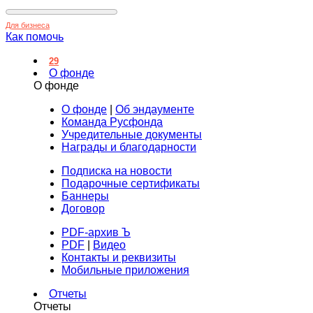
Для бизнеса
Как помочь
29
О фонде
О фонде
О фонде
|
Об эндаументе
Команда Русфонда
Учредительные документы
Награды и благодарности
Подписка на новости
Подарочные сертификаты
Баннеры
Договор
PDF-архив Ъ
PDF
|
Видео
Контакты и реквизиты
Мобильные приложения
Отчеты
Отчеты