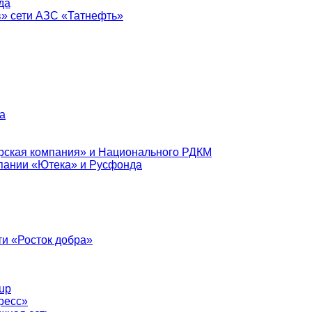
да
в» сети АЗС «Татнефть»
а
рская компания» и Национального РДКМ
пании «Ютека» и Русфонда
и «Росток добра»
up
ресс»