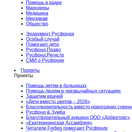
Помощь в кадре
Мародеры
Медицина
Минздрав
Общество
Эндаумент Русфонда
Особый случай
Помогают дети
Русфонд.Право
Русфонд.Регистр
СМИ о Русфонде
Проекты
Проекты
Помощь детям в больницах
Помощь людям в чрезвычайных ситуациях
Защитим врачей
«Дети вместо цветов – 2026»
Благотворительность вместо новогодних сувен
Русфонд & Зумба
Благотворительный аукцион ООО «Доброторг»
«Екатерининская Ассамблея»
Читатели Forbes помогают Русфонду