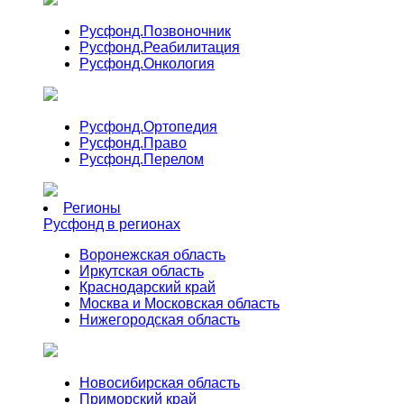
Русфонд.
Позвоночник
Русфонд.
Реабилитация
Русфонд.
Онкология
Русфонд.
Ортопедия
Русфонд.
Право
Русфонд.
Перелом
Регионы
Русфонд в регионах
Воронежская область
Иркутская область
Краснодарский край
Москва и Московская область
Нижегородская область
Новосибирская область
Приморский край