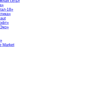
жная сеть»
а»
тал-18»
ктика»
aut
софт»
рЭко»
т»
e Market