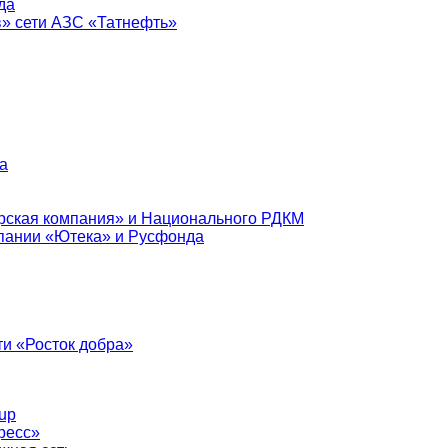
да
в» сети АЗС «Татнефть»
а
рская компания» и Национального РДКМ
пании «Ютека» и Русфонда
и «Росток добра»
up
ресс»