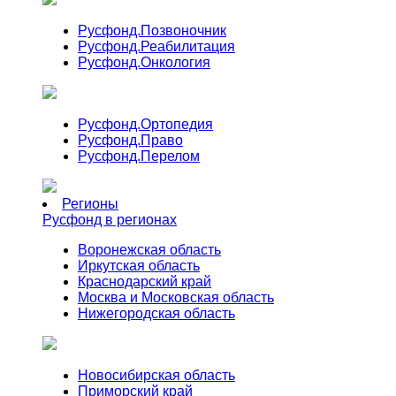
Русфонд.
Позвоночник
Русфонд.
Реабилитация
Русфонд.
Онкология
Русфонд.
Ортопедия
Русфонд.
Право
Русфонд.
Перелом
Регионы
Русфонд в регионах
Воронежская область
Иркутская область
Краснодарский край
Москва и Московская область
Нижегородская область
Новосибирская область
Приморский край