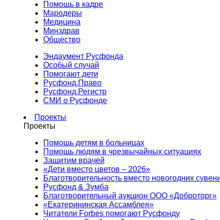
Помощь в кадре
Мародеры
Медицина
Минздрав
Общество
Эндаумент Русфонда
Особый случай
Помогают дети
Русфонд.Право
Русфонд.Регистр
СМИ о Русфонде
Проекты
Проекты
Помощь детям в больницах
Помощь людям в чрезвычайных ситуациях
Защитим врачей
«Дети вместо цветов – 2026»
Благотворительность вместо новогодних сувен
Русфонд & Зумба
Благотворительный аукцион ООО «Доброторг»
«Екатерининская Ассамблея»
Читатели Forbes помогают Русфонду