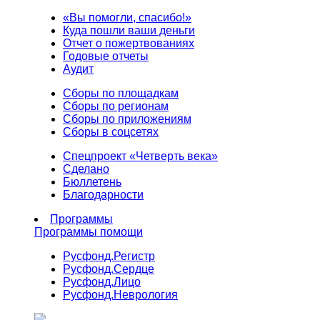
«Вы помогли, спасибо!»
Куда пошли ваши деньги
Отчет о пожертвованиях
Годовые отчеты
Аудит
Сборы по площадкам
Сборы по регионам
Сборы по приложениям
Сборы в соцсетях
Спецпроект «Четверть века»
Сделано
Бюллетень
Благодарности
Программы
Программы помощи
Русфонд.
Регистр
Русфонд.
Сердце
Русфонд.
Лицо
Русфонд.
Неврология