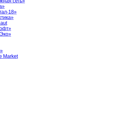
жная сеть»
а»
тал-18»
ктика»
aut
софт»
рЭко»
т»
e Market