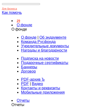
Для бизнеса
Как помочь
29
О фонде
О фонде
О фонде
|
Об эндаументе
Команда Русфонда
Учредительные документы
Награды и благодарности
Подписка на новости
Подарочные сертификаты
Баннеры
Договор
PDF-архив Ъ
PDF
|
Видео
Контакты и реквизиты
Мобильные приложения
Отчеты
Отчеты