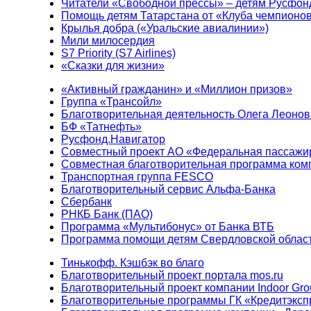
Читатели «Свободной прессы» – детям Русфон
Помощь детям Татарстана от «Клуба чемпионо
Крылья добра («Уральские авиалинии»)
Мили милосердия
S7 Priority (S7 Airlines)
«Сказки для жизни»
«Активный гражданин» и «Миллион призов»
Группа «Трансойл»
Благотворительная деятельность Олега Леонов
БФ «Татнефть»
Русфонд.Навигатор
Совместный проект АО «Федеральная пассажи
Совместная благотворительная программа ком
Транспортная группа FESCO
Благотворительный сервис Альфа-Банка
Сбербанк
РНКБ Банк (ПАО)
Программа «Мультибонус» от Банка ВТБ
Программа помощи детям Свердловской област
Тинькофф. Кэшбэк во благо
Благотворительный проект портала mos.ru
Благотворительный проект компании Indoor Gro
Благотворительные программы ГК «Кредитэксп