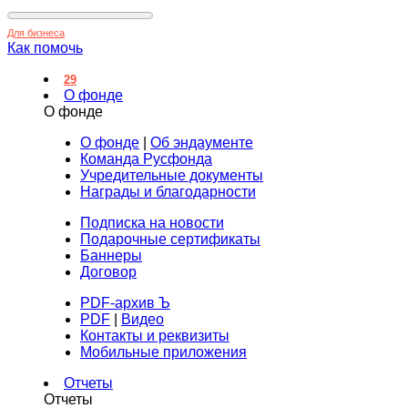
Для бизнеса
Как помочь
29
О фонде
О фонде
О фонде
|
Об эндаументе
Команда Русфонда
Учредительные документы
Награды и благодарности
Подписка на новости
Подарочные сертификаты
Баннеры
Договор
PDF-архив Ъ
PDF
|
Видео
Контакты и реквизиты
Мобильные приложения
Отчеты
Отчеты