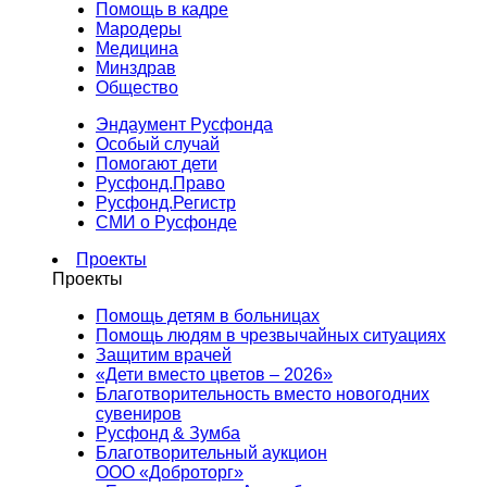
Помощь в кадре
Мародеры
Медицина
Минздрав
Общество
Эндаумент Русфонда
Особый случай
Помогают дети
Русфонд.Право
Русфонд.Регистр
СМИ о Русфонде
Проекты
Проекты
Помощь детям в больницах
Помощь людям в чрезвычайных ситуациях
Защитим врачей
«Дети вместо цветов – 2026»
Благотворительность вместо новогодних
сувениров
Русфонд & Зумба
Благотворительный аукцион
ООО «Доброторг»