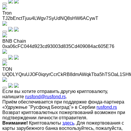
Tron
TJ2bEnctTjuu4LWgv7SyUdNQ8sHW6ACywT
BNB Chain
0xa06cFC044d923cd93003d835Cd409084ac605E76
TON
UQDLYQruUJOF0iqryrCcrCkRB8dmAWqkTba5hTSOaL1SHf
Если вы хотите отправить другую криптовалюту,
напишите
rusfond@rusfond.rs
.
Приём обеспечивается при поддержке фонда-партнера
«Удружење "Русфонд Београд"» в Сербии
rusfond.rs
Возврат криптовалютных пожертвований возможен при
подтверждении личности отправителя.
Внимание!
Криптовалюты
здесь
. Для пожертвования с
карты зарубежного банка воспользуйтесь, пожалуйста,