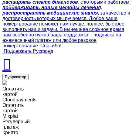
расширять спектр диагнозов
, с которыми работаем,
поддерживать новые методы лечения,
распространять медицинские знания
, за качество и
достоверность которых мы ручаемся. Любое ваше
пожертвование поможет нам лучше, полнее, быстрее
выполнять наши задачи. В нынешнее сложное время
нам особенно нужна ваша поддержка – подписка на
ежемесячный платеж или любое разовое
пожертвование. Спасибо!
Поддержать Русфонд
Рубрикатор
Оплатить
картой
Cloudpayments
Оплатить
картой
Mixplat
Регулярный
платеж
Крипто-