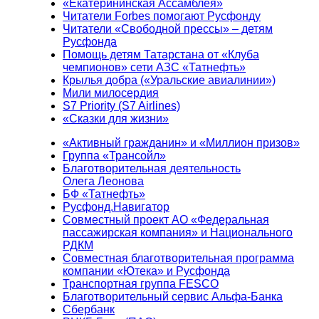
«Екатерининская Ассамблея»
Читатели Forbes помогают Русфонду
Читатели «Свободной прессы» – детям
Русфонда
Помощь детям Татарстана от «Клуба
чемпионов» сети АЗС «Татнефть»
Крылья добра («Уральские авиалинии»)
Мили милосердия
S7 Priority (S7 Airlines)
«Сказки для жизни»
«Активный гражданин» и «Миллион призов»
Группа «Трансойл»
Благотворительная деятельность
Олега Леонова
БФ «Татнефть»
Русфонд.Навигатор
Совместный проект АО «Федеральная
пассажирская компания» и Национального
РДКМ
Совместная благотворительная программа
компании «Ютека» и Русфонда
Транспортная группа FESCO
Благотворительный сервис Альфа-Банка
Сбербанк