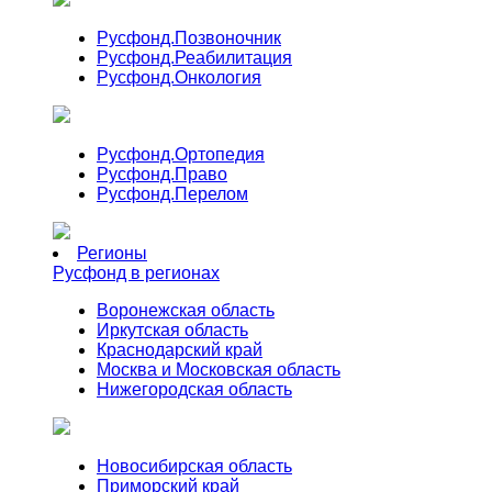
Русфонд.
Позвоночник
Русфонд.
Реабилитация
Русфонд.
Онкология
Русфонд.
Ортопедия
Русфонд.
Право
Русфонд.
Перелом
Регионы
Русфонд в регионах
Воронежская область
Иркутская область
Краснодарский край
Москва и Московская область
Нижегородская область
Новосибирская область
Приморский край