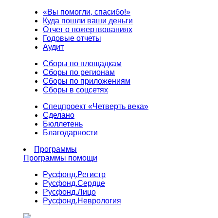
«Вы помогли, спасибо!»
Куда пошли ваши деньги
Отчет о пожертвованиях
Годовые отчеты
Аудит
Сборы по площадкам
Сборы по регионам
Сборы по приложениям
Сборы в соцсетях
Спецпроект «Четверть века»
Сделано
Бюллетень
Благодарности
Программы
Программы помощи
Русфонд.
Регистр
Русфонд.
Сердце
Русфонд.
Лицо
Русфонд.
Неврология