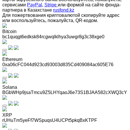
сервисами
PayPal
,
Stripe
или формой на сайте фонда-
партнера в Казахстане
rusfond.kz
Для пожертвования криптовалютой скопируйте адрес
или воспользуйтесь, пожалуйста, QR-кодом
.
Bitcoin
bc1quqgt6edksk84rcgwqlklhya3uwgr8g3c38xge0
Ethereum
0xa06cFC044d923cd93003d835Cd409084ac605E76
Solana
BGbWHp9jsaTmcu9Z5LHYqaoJ6e73S1BJAA582cXWQ3cY
XRP
rUHuTm5yeFf7WSpuqsU4UCPt5pkqBxKTPF