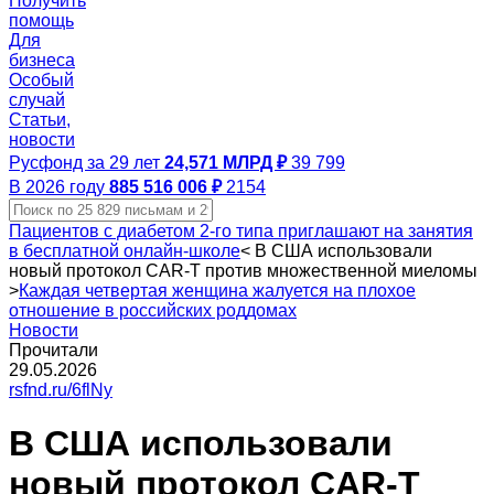
Получить
помощь
Для
бизнеса
Особый
случай
Статьи,
новости
Русфонд за 29 лет
24,571 МЛРД ₽
39 799
В 2026 году
885 516 006 ₽
2154
Пациентов с диабетом 2‑го типа приглашают на занятия
в бесплатной онлайн-школе
<
В США использовали
новый протокол CAR-T против множественной миеломы
>
Каждая четвертая женщина жалуется на плохое
отношение в российских роддомах
Новости
Прочитали
29.05.2026
rsfnd.ru/6flNy
В США использовали
новый протокол CAR-T