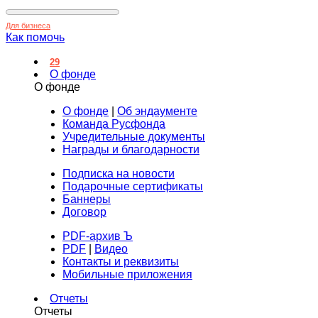
Для бизнеса
Как помочь
29
О фонде
О фонде
О фонде
|
Об эндаументе
Команда Русфонда
Учредительные документы
Награды и благодарности
Подписка на новости
Подарочные сертификаты
Баннеры
Договор
PDF-архив Ъ
PDF
|
Видео
Контакты и реквизиты
Мобильные приложения
Отчеты
Отчеты