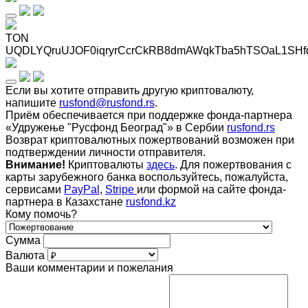
TON
UQDLYQruUJOF0iqryrCcrCkRB8dmAWqkTba5hTSOaL1SHf
Если вы хотите отправить другую криптовалюту,
напишите
rusfond@rusfond.rs
.
Приём обеспечивается при поддержке фонда-партнера
«Удружење "Русфонд Београд"» в Сербии
rusfond.rs
Возврат криптовалютных пожертвований возможен при
подтверждении личности отправителя.
Внимание!
Криптовалюты
здесь
. Для пожертвования с
карты зарубежного банка воспользуйтесь, пожалуйста,
сервисами
PayPal
,
Stripe
или формой на сайте фонда-
партнера в Казахстане
rusfond.kz
Кому помочь?
Сумма
Валюта
Ваши комментарии и пожелания