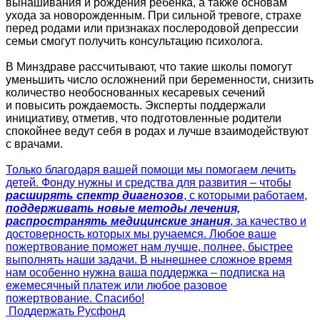
вынашивания и рождения ребенка, а также основам
ухода за новорожденным. При сильной тревоге, страхе
перед родами или признаках послеродовой депрессии
семьи смогут получить консультацию психолога.
В Минздраве рассчитывают, что такие школы помогут
уменьшить число осложнений при беременности, снизить
количество необоснованных кесаревых сечений
и повысить рождаемость. Эксперты поддержали
инициативу, отметив, что подготовленные родители
спокойнее ведут себя в родах и лучше взаимодействуют
с врачами.
Только благодаря вашей помощи мы помогаем лечить
детей. Фонду нужны и средства для развития – чтобы
расширять спектр диагнозов
, с которыми работаем,
поддерживать новые методы лечения,
распространять медицинские знания
, за качество и
достоверность которых мы ручаемся. Любое ваше
пожертвование поможет нам лучше, полнее, быстрее
выполнять наши задачи. В нынешнее сложное время
нам особенно нужна ваша поддержка – подписка на
ежемесячный платеж или любое разовое
пожертвование. Спасибо!
Поддержать Русфонд