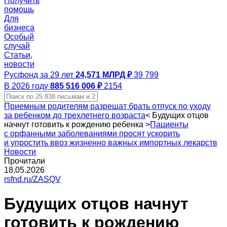
Получить
помощь
Для
бизнеса
Особый
случай
Статьи,
новости
Русфонд за 29 лет
24,571 МЛРД ₽
39 799
В 2026 году
885 516 006 ₽
2154
Приемным родителям разрешат брать отпуск по уходу
за ребенком до трехлетнего возраста
<
Будущих отцов
начнут готовить к рождению ребенка
>
Пациенты
с орфанными заболеваниями просят ускорить
и упростить ввоз жизненно важных импортных лекарств
Новости
Прочитали
18.05.2026
rsfnd.ru/ZASQV
Будущих отцов начнут
готовить к рождению