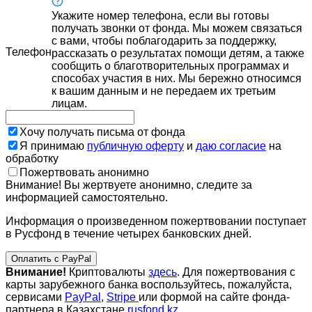
Укажите номер телефона, если вы готовы
получать звонки от фонда. Мы можем связаться
с вами, чтобы поблагодарить за поддержку,
Телефон
рассказать о результатах помощи детям, а также
сообщить о благотворительных программах и
способах участия в них. Мы бережно относимся
к вашим данным и не передаем их третьим
лицам.
Хочу получать письма от фонда
Я принимаю
публичную оферту
и
даю согласие
на
обработку
Пожертвовать анонимно
Внимание! Вы жертвуете анонимно, следите за
информацией самостоятельно.
Информация о произведенном пожертвовании поступает
в Русфонд в течение четырех банковских дней.
Оплатить с PayPal
Внимание!
Криптовалюты
здесь
. Для пожертвования с
карты зарубежного банка воспользуйтесь, пожалуйста,
сервисами
PayPal
,
Stripe
или формой на сайте фонда-
партнера в Казахстане
rusfond.kz