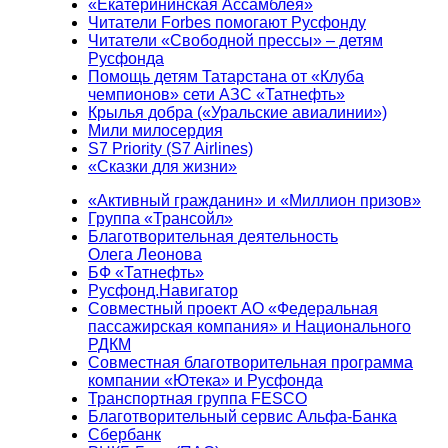
«Екатерининская Ассамблея»
Читатели Forbes помогают Русфонду
Читатели «Свободной прессы» – детям
Русфонда
Помощь детям Татарстана от «Клуба
чемпионов» сети АЗС «Татнефть»
Крылья добра («Уральские авиалинии»)
Мили милосердия
S7 Priority (S7 Airlines)
«Сказки для жизни»
«Активный гражданин» и «Миллион призов»
Группа «Трансойл»
Благотворительная деятельность
Олега Леонова
БФ «Татнефть»
Русфонд.Навигатор
Совместный проект АО «Федеральная
пассажирская компания» и Национального
РДКМ
Совместная благотворительная программа
компании «Ютека» и Русфонда
Транспортная группа FESCO
Благотворительный сервис Альфа-Банка
Сбербанк