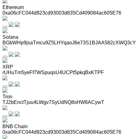
Ethereum
0xa06cFC044d923cd93003d835Cd409084ac605E76
Solana
BGbWHp9jsaTmcu9Z5LHYqaoJ6e73S1BJAA582cXWQ3cY
XRP
rUHuTm5yeFf7WSpuqsU4UCPt5pkqBxKTPF
Tron
TJ2bEnctTjuu4LWgv7SyUdNQ8sHW6ACywT
BNB Chain
0xa06cFC044d923cd93003d835Cd409084ac605E76