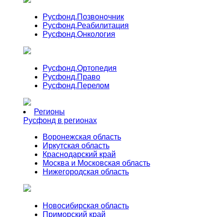
Русфонд.
Позвоночник
Русфонд.
Реабилитация
Русфонд.
Онкология
Русфонд.
Ортопедия
Русфонд.
Право
Русфонд.
Перелом
Регионы
Русфонд в регионах
Воронежская область
Иркутская область
Краснодарский край
Москва и Московская область
Нижегородская область
Новосибирская область
Приморский край