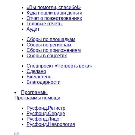
«Вы помогли, спасибо!»
Куда пошли ваши деньги
Отчет о пожертвованиях
Годовые отчеты
Аудит
Сборы по площадкам
Сборы по регионам
Сборы по приложениям
Сборы в соцсетях
Спецпроект «Четверть века»
Сделано
Бюллетень
Благодарности
Программы
Программы помощи
Русфонд.
Регистр
Русфонд.
Сердце
Русфонд.
Лицо
Русфонд.
Неврология