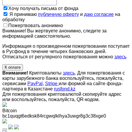
Хочу получать письма от фонда
Я принимаю
публичную оферту
и
даю согласие
на
обработку
Пожертвовать анонимно
Внимание! Вы жертвуете анонимно, следите за
информацией самостоятельно.
Информация о произведенном пожертвовании поступает
в Русфонд в течение четырех банковских дней.
Отписаться от регулярного пожертвования можно
здесь
К оплате
Внимание!
Криптовалюты
здесь
. Для пожертвования с
карты зарубежного банка воспользуйтесь, пожалуйста,
сервисами
PayPal
,
Stripe
или формой на сайте фонда-
партнера в Казахстане
rusfond.kz
Для пожертвования криптовалютой скопируйте адрес
или воспользуйтесь, пожалуйста, QR-кодом
.
Bitcoin
bc1quqgt6edksk84rcgwqlklhya3uwgr8g3c38xge0