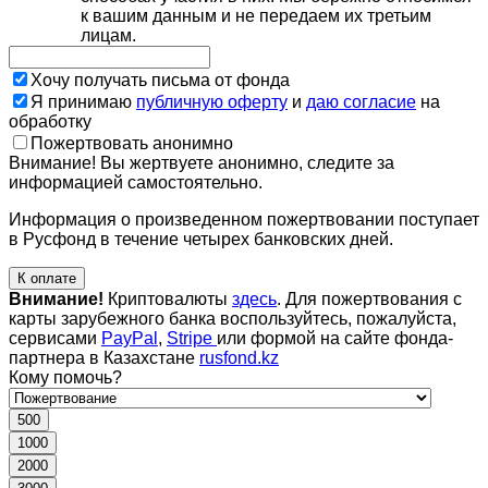
к вашим данным и не передаем их третьим
лицам.
Хочу получать письма от фонда
Я принимаю
публичную оферту
и
даю согласие
на
обработку
Пожертвовать анонимно
Внимание! Вы жертвуете анонимно, следите за
информацией самостоятельно.
Информация о произведенном пожертвовании поступает
в Русфонд в течение четырех банковских дней.
К оплате
Внимание!
Криптовалюты
здесь
. Для пожертвования с
карты зарубежного банка воспользуйтесь, пожалуйста,
сервисами
PayPal
,
Stripe
или формой на сайте фонда-
партнера в Казахстане
rusfond.kz
Кому помочь?
500
1000
2000