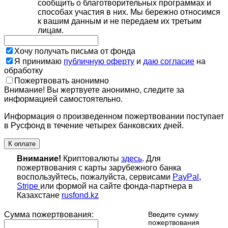
сообщить о благотворительных программах и
способах участия в них. Мы бережно относимся
к вашим данным и не передаем их третьим
лицам.
Хочу получать письма от фонда
Я принимаю
публичную оферту
и
даю согласие
на
обработку
Пожертвовать анонимно
Внимание! Вы жертвуете анонимно, следите за
информацией самостоятельно.
Информация о произведенном пожертвовании поступает
в Русфонд в течение четырех банковских дней.
К оплате
Внимание!
Криптовалюты
здесь
. Для
пожертвования с карты зарубежного банка
воспользуйтесь, пожалуйста, сервисами
PayPal
,
Stripe
или формой на сайте фонда-партнера в
Казахстане
rusfond.kz
Сумма пожертвования:
Введите сумму
пожертвования