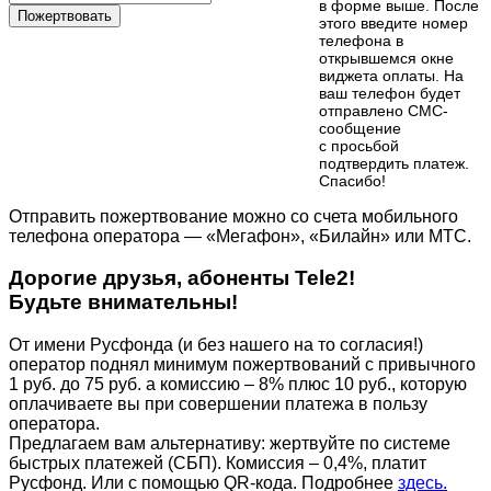
в форме выше. После
Пожертвовать
этого введите номер
телефона в
открывшемся окне
виджета оплаты. На
ваш телефон будет
отправлено СМС-
сообщение
с просьбой
подтвердить платеж.
Cпасибо!
Отправить пожертвование можно со счета мобильного
телефона оператора — «Мегафон», «Билайн» или МТС.
Дорогие друзья, абоненты Tele2!
Будьте внимательны!
От имени Русфонда (и без нашего на то согласия!)
оператор поднял минимум пожертвований с привычного
1 руб. до 75 руб. а комиссию – 8% плюс 10 руб., которую
оплачиваете вы при совершении платежа в пользу
оператора.
Предлагаем вам альтернативу: жертвуйте по cистеме
быстрых платежей (СБП). Комиссия – 0,4%, платит
Русфонд. Или с помощью QR-кода. Подробнее
здесь.