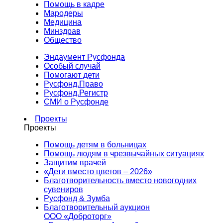
Помощь в кадре
Мародеры
Медицина
Минздрав
Общество
Эндаумент Русфонда
Особый случай
Помогают дети
Русфонд.Право
Русфонд.Регистр
СМИ о Русфонде
Проекты
Проекты
Помощь детям в больницах
Помощь людям в чрезвычайных ситуациях
Защитим врачей
«Дети вместо цветов – 2026»
Благотворительность вместо новогодних
сувениров
Русфонд & Зумба
Благотворительный аукцион
ООО «Доброторг»