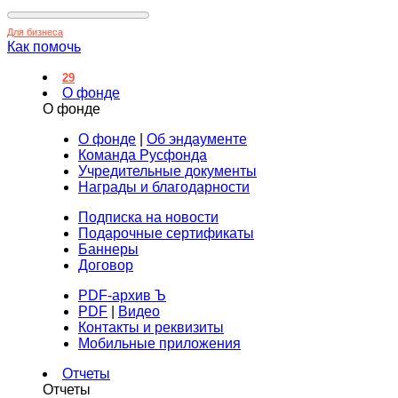
Для бизнеса
Как помочь
29
О фонде
О фонде
О фонде
|
Об эндаументе
Команда Русфонда
Учредительные документы
Награды и благодарности
Подписка на новости
Подарочные сертификаты
Баннеры
Договор
PDF-архив Ъ
PDF
|
Видео
Контакты и реквизиты
Мобильные приложения
Отчеты
Отчеты