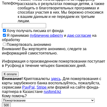
Телефон
рассказать о результатах помощи детям, а также
сообщить о благотворительных программах и
способах участия в них. Мы бережно относимся
к вашим данным и не передаем их третьим
лицам.
Хочу получать письма от фонда
Я принимаю
публичную оферту
и
даю согласие
на
обработку
Пожертвовать анонимно
Внимание! Вы жертвуете анонимно, следите за
информацией самостоятельно.
Информация о произведенном пожертвовании поступает
в Русфонд в течение четырех банковских дней.
К оплате
Внимание!
Криптовалюты
здесь
. Для пожертвования с
карты зарубежного банка воспользуйтесь, пожалуйста,
сервисами
PayPal
,
Stripe
или формой на сайте фонда-
партнера в Казахстане
rusfond.kz
Кому помочь?
500