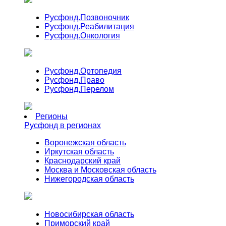
Русфонд.
Позвоночник
Русфонд.
Реабилитация
Русфонд.
Онкология
Русфонд.
Ортопедия
Русфонд.
Право
Русфонд.
Перелом
Регионы
Русфонд в регионах
Воронежская область
Иркутская область
Краснодарский край
Москва и Московская область
Нижегородская область
Новосибирская область
Приморский край