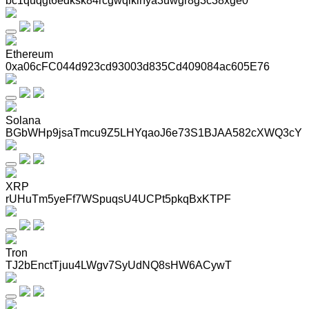
bc1quqgt6edksk84rcgwqlklhya3uwgr8g3c38xge0
Ethereum
0xa06cFC044d923cd93003d835Cd409084ac605E76
Solana
BGbWHp9jsaTmcu9Z5LHYqaoJ6e73S1BJAA582cXWQ3cY
XRP
rUHuTm5yeFf7WSpuqsU4UCPt5pkqBxKTPF
Tron
TJ2bEnctTjuu4LWgv7SyUdNQ8sHW6ACywT