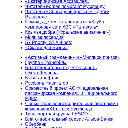
«Екатерининская Ассамблея»
Читатели Forbes помогают Русфонду
Читатели «Свободной прессы» – детям
Русфонда
Помощь детям Татарстана от «Клуба
чемпионов» сети АЗС «Татнефть»
Крылья добра («Уральские авиалинии»)
Мили милосердия
S7 Priority (S7 Airlines)
«Сказки для жизни»
«Активный гражданин» и «Миллион призов»
Группа «Трансойл»
Благотворительная деятельность
Олега Леонова
БФ «Татнефть»
Русфонд.Навигатор
Совместный проект АО «Федеральная
пассажирская компания» и Национального
РДКМ
Совместная благотворительная программа
компании «Ютека» и Русфонда
Транспортная группа FESCO
Благотворительный сервис Альфа-Банка
Сбербанк