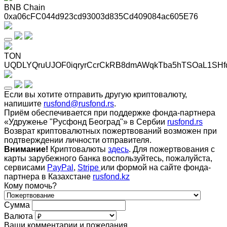
BNB Chain
0xa06cFC044d923cd93003d835Cd409084ac605E76
TON
UQDLYQruUJOF0iqryrCcrCkRB8dmAWqkTba5hTSOaL1SHf
Если вы хотите отправить другую криптовалюту,
напишите
rusfond@rusfond.rs
.
Приём обеспечивается при поддержке фонда-партнера
«Удружење "Русфонд Београд"» в Сербии
rusfond.rs
Возврат криптовалютных пожертвований возможен при
подтверждении личности отправителя.
Внимание!
Криптовалюты
здесь
. Для пожертвования с
карты зарубежного банка воспользуйтесь, пожалуйста,
сервисами
PayPal
,
Stripe
или формой на сайте фонда-
партнера в Казахстане
rusfond.kz
Кому помочь?
Сумма
Валюта
Ваши комментарии и пожелания