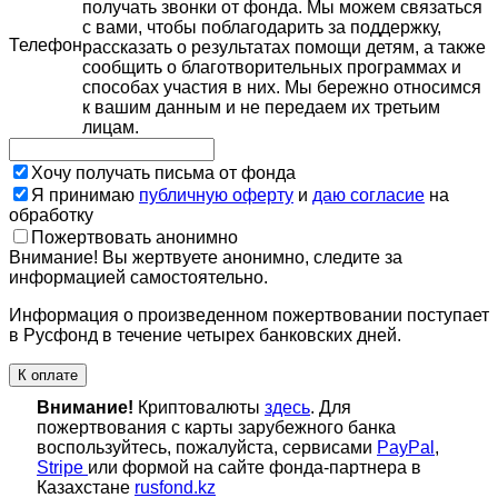
получать звонки от фонда. Мы можем связаться
с вами, чтобы поблагодарить за поддержку,
Телефон
рассказать о результатах помощи детям, а также
сообщить о благотворительных программах и
способах участия в них. Мы бережно относимся
к вашим данным и не передаем их третьим
лицам.
Хочу получать письма от фонда
Я принимаю
публичную оферту
и
даю согласие
на
обработку
Пожертвовать анонимно
Внимание! Вы жертвуете анонимно, следите за
информацией самостоятельно.
Информация о произведенном пожертвовании поступает
в Русфонд в течение четырех банковских дней.
К оплате
Внимание!
Криптовалюты
здесь
. Для
пожертвования с карты зарубежного банка
воспользуйтесь, пожалуйста, сервисами
PayPal
,
Stripe
или формой на сайте фонда-партнера в
Казахстане
rusfond.kz