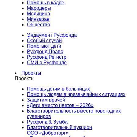
Помощь в кадре
Мародеры
Медицина
Минздрав
Общество
Эндаумент Русфонда
Особый случай
Помогают дети
Русфонд.Право
Русфонд.Регистр
СМИ о Русфонде
Проекты
Проекты
Помощь детям в больницах
Помощь людям в чрезвычайных ситуациях
Защитим врачей
«Дети вместо цветов – 2026»
Благотворительность вместо новогодних
сувениров
Русфонд & Зумба
Благотворительный аукцион
ООО «Доброторг»