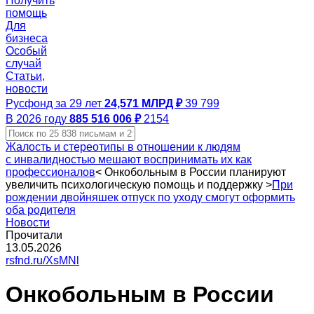
Получить
помощь
Для
бизнеса
Особый
случай
Статьи,
новости
Русфонд за 29 лет
24,571 МЛРД ₽
39 799
В 2026 году
885 516 006 ₽
2154
Жалость и стереотипы в отношении к людям
с инвалидностью мешают воспринимать их как
профессионалов
<
Онкобольным в России планируют
увеличить психологическую помощь и поддержку
>
При
рождении двойняшек отпуск по уходу смогут оформить
оба родителя
Новости
Прочитали
13.05.2026
rsfnd.ru/XsMNl
Онкобольным в России