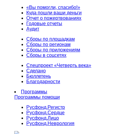
«Вы помогли, спасибо!»
Куда пошли ваши деньги
Отчет о пожертвованиях
Годовые отчеты
Аудит
Сборы по площадкам
Сборы по регионам
Сборы по приложениям
Сборы в соцсетях
Спецпроект «Четверть века»
Сделано
Бюллетень
Благодарности
Программы
Программы помощи
Русфонд.
Регистр
Русфонд.
Сердце
Русфонд.
Лицо
Русфонд.
Неврология