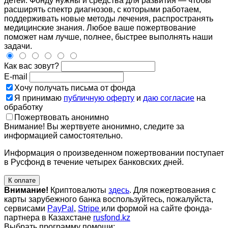
детей. Фонду нужны и средства для развития — чтобы
расширять спектр диагнозов, с которыми работаем,
поддерживать новые методы лечения, распространять
медицинские знания. Любое ваше пожертвование
поможет нам лучше, полнее, быстрее выполнять наши
задачи.
Как вас зовут?
E-mail
Хочу получать письма от фонда
Я принимаю
публичную оферту
и
даю согласие
на
обработку
Пожертвовать анонимно
Внимание! Вы жертвуете анонимно, следите за
информацией самостоятельно.
Информация о произведенном пожертвовании поступает
в Русфонд в течение четырех банковских дней.
К оплате
Внимание!
Криптовалюты
здесь
. Для пожертвования с
карты зарубежного банка воспользуйтесь, пожалуйста,
сервисами
PayPal
,
Stripe
или формой на сайте фонда-
партнера в Казахстане
rusfond.kz
Выбрать программу помощи: