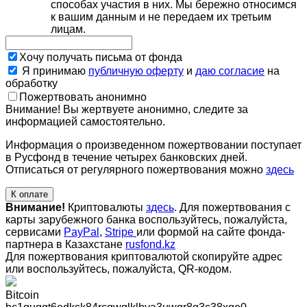
способах участия в них. Мы бережно относимся
к вашим данным и не передаем их третьим
лицам.
Хочу получать письма от фонда
Я принимаю
публичную оферту
и
даю согласие
на
обработку
Пожертвовать анонимно
Внимание! Вы жертвуете анонимно, следите за
информацией самостоятельно.
Информация о произведенном пожертвовании поступает
в Русфонд в течение четырех банковских дней.
Отписаться от регулярного пожертвования можно
здесь
К оплате
Внимание!
Криптовалюты
здесь
. Для пожертвования с
карты зарубежного банка воспользуйтесь, пожалуйста,
сервисами
PayPal
,
Stripe
или формой на сайте фонда-
партнера в Казахстане
rusfond.kz
Для пожертвования криптовалютой скопируйте адрес
или воспользуйтесь, пожалуйста, QR-кодом
.
Bitcoin