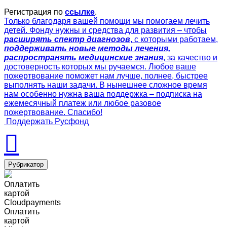
Регистрация по
ссылке
.
Только благодаря вашей помощи мы помогаем лечить
детей. Фонду нужны и средства для развития – чтобы
расширять спектр диагнозов
, с которыми работаем,
поддерживать новые методы лечения,
распространять медицинские знания
, за качество и
достоверность которых мы ручаемся. Любое ваше
пожертвование поможет нам лучше, полнее, быстрее
выполнять наши задачи. В нынешнее сложное время
нам особенно нужна ваша поддержка – подписка на
ежемесячный платеж или любое разовое
пожертвование. Спасибо!
Поддержать Русфонд
Рубрикатор
Оплатить
картой
Cloudpayments
Оплатить
картой