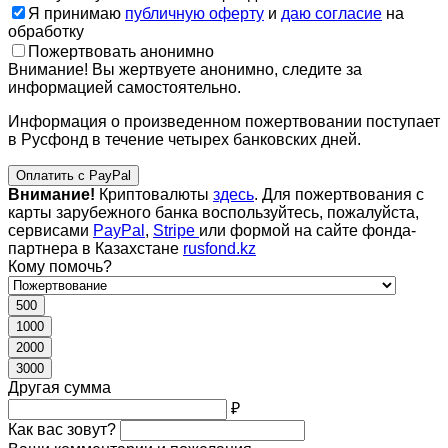
Я принимаю
публичную оферту
и
даю согласие
на
обработку
Пожертвовать анонимно
Внимание! Вы жертвуете анонимно, следите за
информацией самостоятельно.
Информация о произведенном пожертвовании поступает
в Русфонд в течение четырех банковских дней.
Оплатить с PayPal
Внимание!
Криптовалюты
здесь
. Для пожертвования с
карты зарубежного банка воспользуйтесь, пожалуйста,
сервисами
PayPal
,
Stripe
или формой на сайте фонда-
партнера в Казахстане
rusfond.kz
Кому помочь?
500
1000
2000
3000
Другая сумма
₽
Как вас зовут?