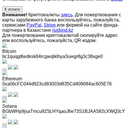
К оплате
Внимание!
Криптовалюты
здесь
. Для пожертвования с
карты зарубежного банка воспользуйтесь, пожалуйста,
сервисами
PayPal
,
Stripe
или формой на сайте фонда-
партнера в Казахстане
rusfond.kz
Для пожертвования криптовалютой скопируйте адрес
или воспользуйтесь, пожалуйста, QR-кодом
.
Bitcoin
bc1quqgt6edksk84rcgwqlklhya3uwgr8g3c38xge0
Ethereum
0xa06cFC044d923cd93003d835Cd409084ac605E76
Solana
BGbWHp9jsaTmcu9Z5LHYqaoJ6e73S1BJAA582cXWQ3cY