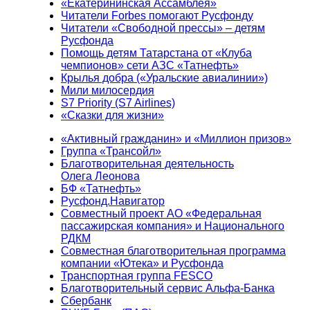
«Екатерининская Ассамблея»
Читатели Forbes помогают Русфонду
Читатели «Свободной прессы» – детям
Русфонда
Помощь детям Татарстана от «Клуба
чемпионов» сети АЗС «Татнефть»
Крылья добра («Уральские авиалинии»)
Мили милосердия
S7 Priority (S7 Airlines)
«Сказки для жизни»
«Активный гражданин» и «Миллион призов»
Группа «Трансойл»
Благотворительная деятельность
Олега Леонова
БФ «Татнефть»
Русфонд.Навигатор
Совместный проект АО «Федеральная
пассажирская компания» и Национального
РДКМ
Совместная благотворительная программа
компании «Ютека» и Русфонда
Транспортная группа FESCO
Благотворительный сервис Альфа-Банка
Сбербанк