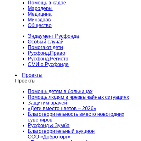
Помощь в кадре
Мародеры
Медицина
Минздрав
Общество
Эндаумент Русфонда
Особый случай
Помогают дети
Русфонд.Право
Русфонд.Регистр
СМИ о Русфонде
Проекты
Проекты
Помощь детям в больницах
Помощь людям в чрезвычайных ситуациях
Защитим врачей
«Дети вместо цветов – 2026»
Благотворительность вместо новогодних
сувениров
Русфонд & Зумба
Благотворительный аукцион
ООО «Доброторг»