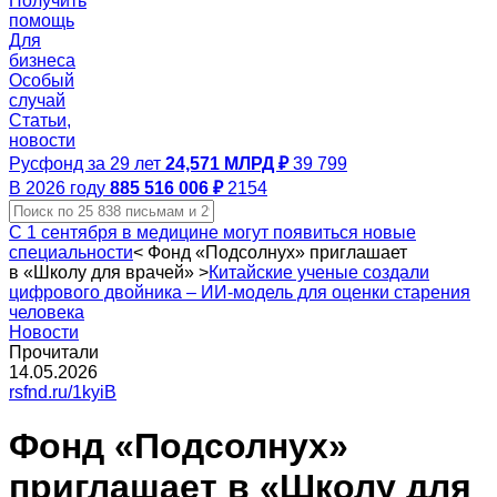
Получить
помощь
Для
бизнеса
Особый
случай
Статьи,
новости
Русфонд за 29 лет
24,571 МЛРД ₽
39 799
В 2026 году
885 516 006 ₽
2154
С 1 сентября в медицине могут появиться новые
специальности
<
Фонд «Подсолнух» приглашает
в «Школу для врачей»
>
Китайские ученые создали
цифрового двойника – ИИ‑модель для оценки старения
человека
Новости
Прочитали
14.05.2026
rsfnd.ru/1kyiB
Фонд «Подсолнух»
приглашает в «Школу для