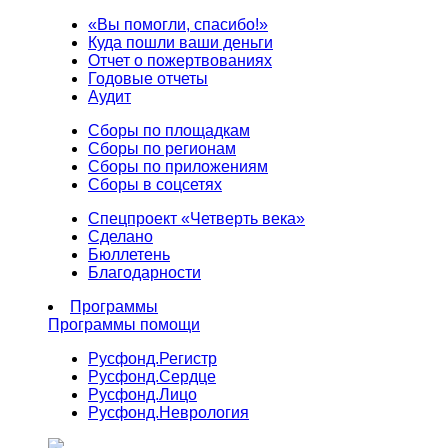
«Вы помогли, спасибо!»
Куда пошли ваши деньги
Отчет о пожертвованиях
Годовые отчеты
Аудит
Сборы по площадкам
Сборы по регионам
Сборы по приложениям
Сборы в соцсетях
Спецпроект «Четверть века»
Сделано
Бюллетень
Благодарности
Программы
Программы помощи
Русфонд.
Регистр
Русфонд.
Сердце
Русфонд.
Лицо
Русфонд.
Неврология