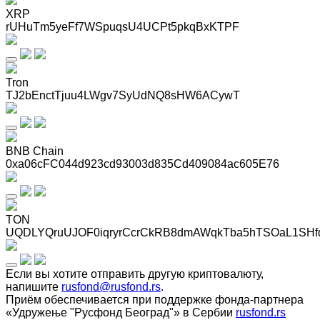
XRP
rUHuTm5yeFf7WSpuqsU4UCPt5pkqBxKTPF
Tron
TJ2bEnctTjuu4LWgv7SyUdNQ8sHW6ACywT
BNB Chain
0xa06cFC044d923cd93003d835Cd409084ac605E76
TON
UQDLYQruUJOF0iqryrCcrCkRB8dmAWqkTba5hTSOaL1SHf
Если вы хотите отправить другую криптовалюту,
напишите
rusfond@rusfond.rs
.
Приём обеспечивается при поддержке фонда-партнера
«Удружење "Русфонд Београд"» в Сербии
rusfond.rs