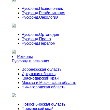
Русфонд.
Позвоночник
Русфонд.
Реабилитация
Русфонд.
Онкология
Русфонд.
Ортопедия
Русфонд.
Право
Русфонд.
Перелом
Регионы
Русфонд в регионах
Воронежская область
Иркутская область
Краснодарский край
Москва и Московская область
Нижегородская область
Новосибирская область
Приморский край