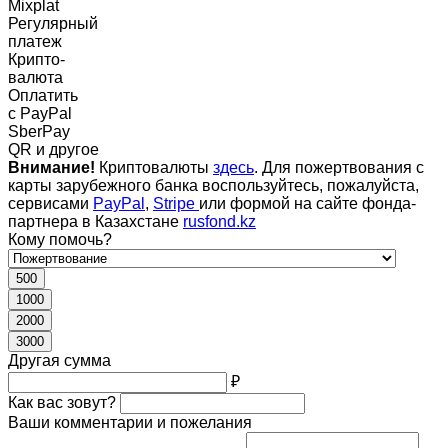
Mixplat
Регулярный
платеж
Крипто-
валюта
Оплатить
c PayPal
SberPay
QR и другое
Внимание!
Криптовалюты
здесь
. Для пожертвования с
карты зарубежного банка воспользуйтесь, пожалуйста,
сервисами
PayPal
,
Stripe
или формой на сайте фонда-
партнера в Казахстане
rusfond.kz
Кому помочь?
500
1000
2000
3000
Другая сумма
₽
Как вас зовут?
Ваши комментарии и пожелания