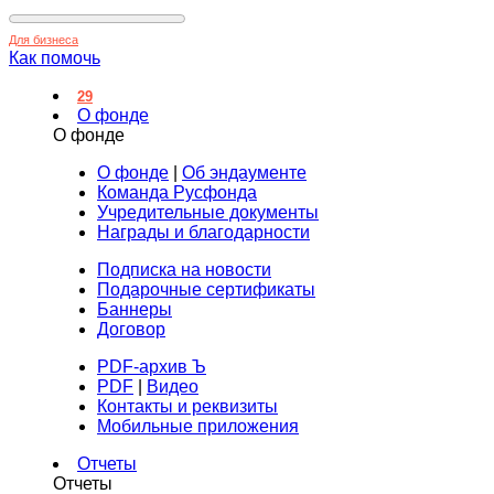
Для бизнеса
Как помочь
29
О фонде
О фонде
О фонде
|
Об эндаументе
Команда Русфонда
Учредительные документы
Награды и благодарности
Подписка на новости
Подарочные сертификаты
Баннеры
Договор
PDF-архив Ъ
PDF
|
Видео
Контакты и реквизиты
Мобильные приложения
Отчеты
Отчеты