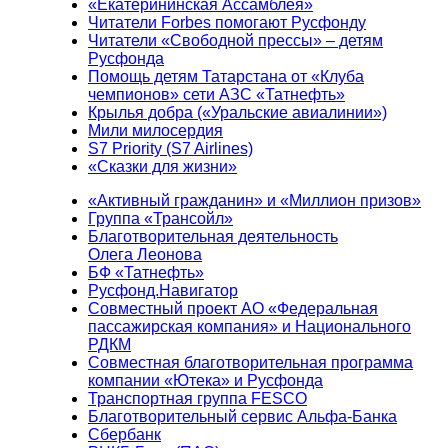
«Екатерининская Ассамблея»
Читатели Forbes помогают Русфонду
Читатели «Свободной прессы» – детям
Русфонда
Помощь детям Татарстана от «Клуба
чемпионов» сети АЗС «Татнефть»
Крылья добра («Уральские авиалинии»)
Мили милосердия
S7 Priority (S7 Airlines)
«Сказки для жизни»
«Активный гражданин» и «Миллион призов»
Группа «Трансойл»
Благотворительная деятельность
Олега Леонова
БФ «Татнефть»
Русфонд.Навигатор
Совместный проект АО «Федеральная
пассажирская компания» и Национального
РДКМ
Совместная благотворительная программа
компании «Ютека» и Русфонда
Транспортная группа FESCO
Благотворительный сервис Альфа-Банка
Сбербанк