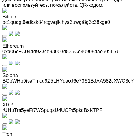
или воспользуйтесь, пожалуйста, QR-кодом
.
Bitcoin
bc1quqgt6edksk84rcgwqlklhya3uwgr8g3c38xge0
Ethereum
0xa06cFC044d923cd93003d835Cd409084ac605E76
Solana
BGbWHp9jsaTmcu9Z5LHYqaoJ6e73S1BJAA582cXWQ3cY
XRP
rUHuTm5yeFf7WSpuqsU4UCPt5pkqBxKTPF
Tron