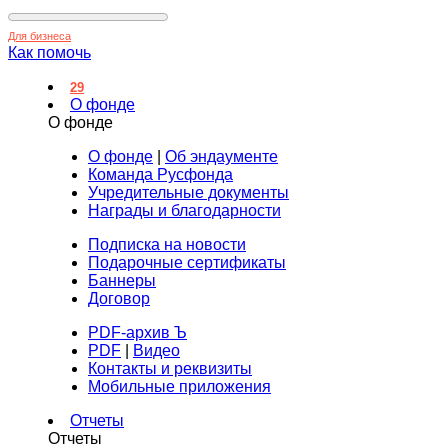
Для бизнеса
Как помочь
29
О фонде
О фонде
О фонде
|
Об эндаументе
Команда Русфонда
Учредительные документы
Награды и благодарности
Подписка на новости
Подарочные сертификаты
Баннеры
Договор
PDF-архив Ъ
PDF
|
Видео
Контакты и реквизиты
Мобильные приложения
Отчеты
Отчеты