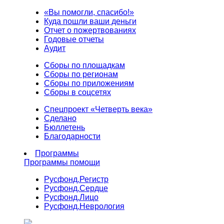
«Вы помогли, спасибо!»
Куда пошли ваши деньги
Отчет о пожертвованиях
Годовые отчеты
Аудит
Сборы по площадкам
Сборы по регионам
Сборы по приложениям
Сборы в соцсетях
Спецпроект «Четверть века»
Сделано
Бюллетень
Благодарности
Программы
Программы помощи
Русфонд.
Регистр
Русфонд.
Сердце
Русфонд.
Лицо
Русфонд.
Неврология