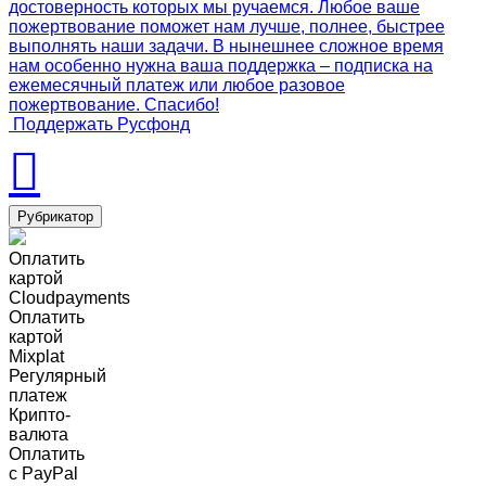
достоверность которых мы ручаемся. Любое ваше
пожертвование поможет нам лучше, полнее, быстрее
выполнять наши задачи. В нынешнее сложное время
нам особенно нужна ваша поддержка – подписка на
ежемесячный платеж или любое разовое
пожертвование. Спасибо!
Поддержать Русфонд
Рубрикатор
Оплатить
картой
Cloudpayments
Оплатить
картой
Mixplat
Регулярный
платеж
Крипто-
валюта
Оплатить
c PayPal