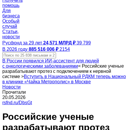
Получить
помощь
Для
бизнеса
Особый
случай
Статьи,
новости
Русфонд за 29 лет
24,571 МЛРД ₽
39 799
В 2026 году
885 516 006 ₽
2154
В России появился ИИ‑ассистент для людей
с онкологическими заболеваниями
<
Российские ученые
разрабатывают протез с подключением к нервной
системе
>
Вступить в Национальный РДКМ теперь можно
в клинике «Чайка Метрополис» в Москве
Новости
Прочитали
20.05.2026
rsfnd.ru/DbsGt
Российские ученые
разрабатывают протез