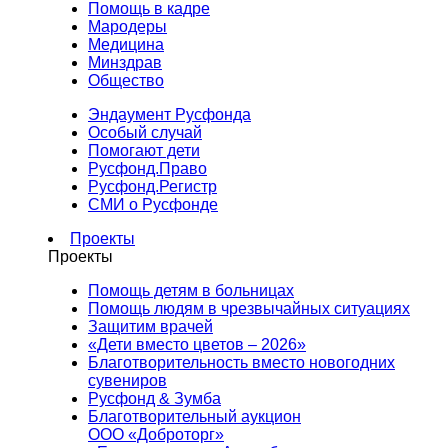
Помощь в кадре
Мародеры
Медицина
Минздрав
Общество
Эндаумент Русфонда
Особый случай
Помогают дети
Русфонд.Право
Русфонд.Регистр
СМИ о Русфонде
Проекты
Проекты
Помощь детям в больницах
Помощь людям в чрезвычайных ситуациях
Защитим врачей
«Дети вместо цветов – 2026»
Благотворительность вместо новогодних
сувениров
Русфонд & Зумба
Благотворительный аукцион
ООО «Доброторг»