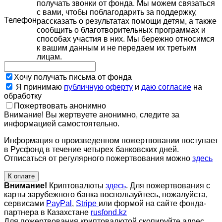
получать звонки от фонда. Мы можем связаться
с вами, чтобы поблагодарить за поддержку,
Телефон
рассказать о результатах помощи детям, а также
сообщить о благотворительных программах и
способах участия в них. Мы бережно относимся
к вашим данным и не передаем их третьим
лицам.
Хочу получать письма от фонда
Я принимаю
публичную оферту
и
даю согласие
на
обработку
Пожертвовать анонимно
Внимание! Вы жертвуете анонимно, следите за
информацией самостоятельно.
Информация о произведенном пожертвовании поступает
в Русфонд в течение четырех банковских дней.
Отписаться от регулярного пожертвования можно
здесь
К оплате
Внимание!
Криптовалюты
здесь
. Для пожертвования с
карты зарубежного банка воспользуйтесь, пожалуйста,
сервисами
PayPal
,
Stripe
или формой на сайте фонда-
партнера в Казахстане
rusfond.kz
Для пожертвования криптовалютой скопируйте адрес