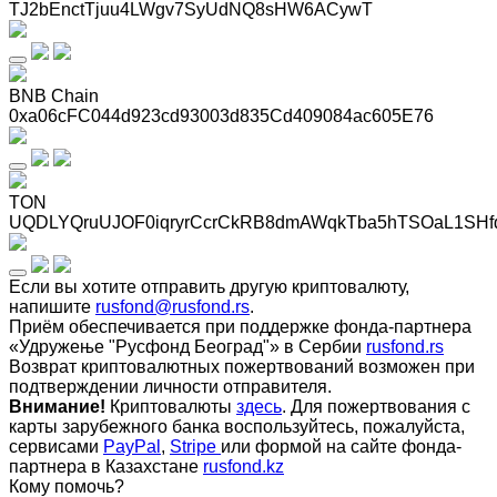
TJ2bEnctTjuu4LWgv7SyUdNQ8sHW6ACywT
BNB Chain
0xa06cFC044d923cd93003d835Cd409084ac605E76
TON
UQDLYQruUJOF0iqryrCcrCkRB8dmAWqkTba5hTSOaL1SHf
Если вы хотите отправить другую криптовалюту,
напишите
rusfond@rusfond.rs
.
Приём обеспечивается при поддержке фонда-партнера
«Удружење "Русфонд Београд"» в Сербии
rusfond.rs
Возврат криптовалютных пожертвований возможен при
подтверждении личности отправителя.
Внимание!
Криптовалюты
здесь
. Для пожертвования с
карты зарубежного банка воспользуйтесь, пожалуйста,
сервисами
PayPal
,
Stripe
или формой на сайте фонда-
партнера в Казахстане
rusfond.kz
Кому помочь?