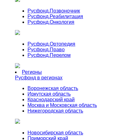
Русфонд.
Позвоночник
Русфонд.
Реабилитация
Русфонд.
Онкология
Русфонд.
Ортопедия
Русфонд.
Право
Русфонд.
Перелом
Регионы
Русфонд в регионах
Воронежская область
Иркутская область
Краснодарский край
Москва и Московская область
Нижегородская область
Новосибирская область
Приморский край