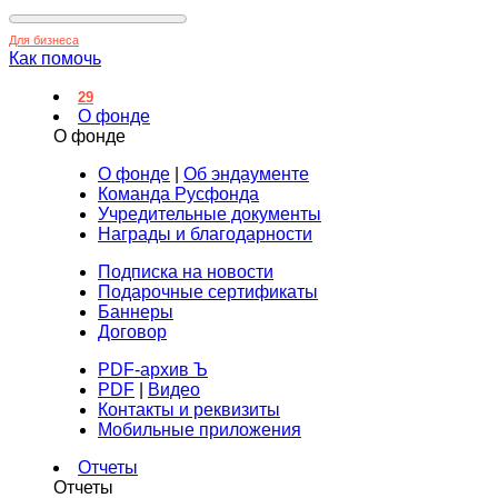
Для бизнеса
Как помочь
29
О фонде
О фонде
О фонде
|
Об эндаументе
Команда Русфонда
Учредительные документы
Награды и благодарности
Подписка на новости
Подарочные сертификаты
Баннеры
Договор
PDF-архив Ъ
PDF
|
Видео
Контакты и реквизиты
Мобильные приложения
Отчеты
Отчеты