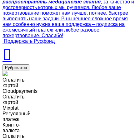
распространять медицинские знания
, за качество и
достоверность которых мы ручаемся. Любое ваше
пожертвование поможет нам лучше, полнее, быстрее
выполнять наши задачи. В нынешнее сложное время
нам особенно нужна ваша поддержка – подписка на
ежемесячный платеж или любое разовое
пожертвование. Спасибо!
Поддержать Русфонд
Рубрикатор
Оплатить
картой
Cloudpayments
Оплатить
картой
Mixplat
Регулярный
платеж
Крипто-
валюта
Оплатить