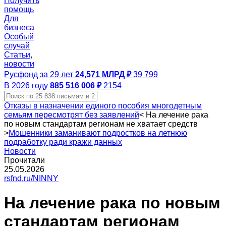
Получить
помощь
Для
бизнеса
Особый
случай
Статьи,
новости
Русфонд за 29 лет
24,571 МЛРД ₽
39 799
В 2026 году
885 516 006 ₽
2154
Отказы в назначении единого пособия многодетным
семьям пересмотрят без заявлений
<
На лечение рака
по новым стандартам регионам не хватает средств
>
Мошенники заманивают подростков на летнюю
подработку ради кражи данных
Новости
Прочитали
25.05.2026
rsfnd.ru/NINNY
На лечение рака по новым
стандартам регионам