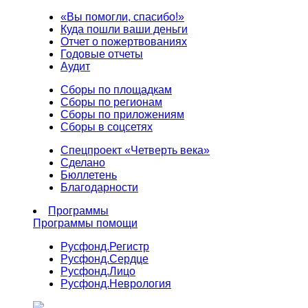
«Вы помогли, спасибо!»
Куда пошли ваши деньги
Отчет о пожертвованиях
Годовые отчеты
Аудит
Сборы по площадкам
Сборы по регионам
Сборы по приложениям
Сборы в соцсетях
Спецпроект «Четверть века»
Сделано
Бюллетень
Благодарности
Программы
Программы помощи
Русфонд.
Регистр
Русфонд.
Сердце
Русфонд.
Лицо
Русфонд.
Неврология