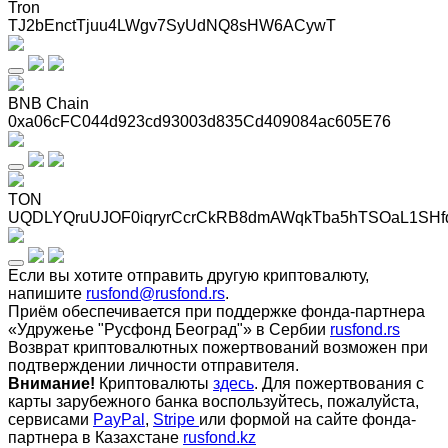
Tron
TJ2bEnctTjuu4LWgv7SyUdNQ8sHW6ACywT
BNB Chain
0xa06cFC044d923cd93003d835Cd409084ac605E76
TON
UQDLYQruUJOF0iqryrCcrCkRB8dmAWqkTba5hTSOaL1SHf
Если вы хотите отправить другую криптовалюту,
напишите
rusfond@rusfond.rs
.
Приём обеспечивается при поддержке фонда-партнера
«Удружење "Русфонд Београд"» в Сербии
rusfond.rs
Возврат криптовалютных пожертвований возможен при
подтверждении личности отправителя.
Внимание!
Криптовалюты
здесь
. Для пожертвования с
карты зарубежного банка воспользуйтесь, пожалуйста,
сервисами
PayPal
,
Stripe
или формой на сайте фонда-
партнера в Казахстане
rusfond.kz