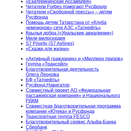
«Екатерининская Ассамблея»
Читатели Forbes помогают Русфонду
Читатели «Свободной прессы» – детям
Русфонда
Помощь детям Татарстана от «Клуба
чемпионов» сети АЗС «Татнефть»
Крылья добра («Уральские авиалинии»)
Мили милосердия
S7 Priority (S7 Airlines)
«Сказки для жизни»
«Активный гражданин» и «Миллион призов»
Группа «Трансойл»
Благотворительная деятельность
Олега Леонова
БФ «Татнефть»
Русфонд.Навигатор
Совместный проект АО «Федеральная
пассажирская компания» и Национального
РДКМ
Совместная благотворительная программа
компании «Ютека» и Русфонда
Транспортная группа FESCO
Благотворительный сервис Альфа-Банка
Сбербанк