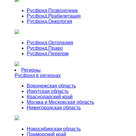
Русфонд.
Позвоночник
Русфонд.
Реабилитация
Русфонд.
Онкология
Русфонд.
Ортопедия
Русфонд.
Право
Русфонд.
Перелом
Регионы
Русфонд в регионах
Воронежская область
Иркутская область
Краснодарский край
Москва и Московская область
Нижегородская область
Новосибирская область
Приморский край