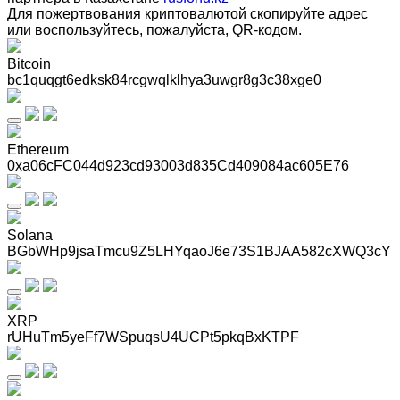
Для пожертвования криптовалютой скопируйте адрес
или воспользуйтесь, пожалуйста, QR-кодом
.
Bitcoin
bc1quqgt6edksk84rcgwqlklhya3uwgr8g3c38xge0
Ethereum
0xa06cFC044d923cd93003d835Cd409084ac605E76
Solana
BGbWHp9jsaTmcu9Z5LHYqaoJ6e73S1BJAA582cXWQ3cY
XRP
rUHuTm5yeFf7WSpuqsU4UCPt5pkqBxKTPF