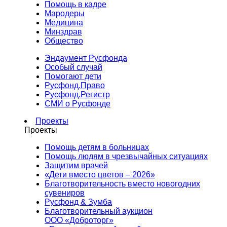
Помощь в кадре
Мародеры
Медицина
Минздрав
Общество
Эндаумент Русфонда
Особый случай
Помогают дети
Русфонд.Право
Русфонд.Регистр
СМИ о Русфонде
Проекты
Проекты
Помощь детям в больницах
Помощь людям в чрезвычайных ситуациях
Защитим врачей
«Дети вместо цветов – 2026»
Благотворительность вместо новогодних
сувениров
Русфонд & Зумба
Благотворительный аукцион
ООО «Доброторг»