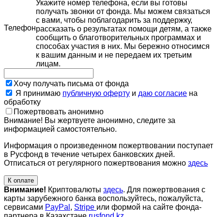
Укажите номер телефона, если вы готовы
получать звонки от фонда. Мы можем связаться
с вами, чтобы поблагодарить за поддержку,
Телефон
рассказать о результатах помощи детям, а также
сообщить о благотворительных программах и
способах участия в них. Мы бережно относимся
к вашим данным и не передаем их третьим
лицам.
Хочу получать письма от фонда
Я принимаю
публичную оферту
и
даю согласие
на
обработку
Пожертвовать анонимно
Внимание! Вы жертвуете анонимно, следите за
информацией самостоятельно.
Информация о произведенном пожертвовании поступает
в Русфонд в течение четырех банковских дней.
Отписаться от регулярного пожертвования можно
здесь
К оплате
Внимание!
Криптовалюты
здесь
. Для пожертвования с
карты зарубежного банка воспользуйтесь, пожалуйста,
сервисами
PayPal
,
Stripe
или формой на сайте фонда-
партнера в Казахстане
rusfond.kz