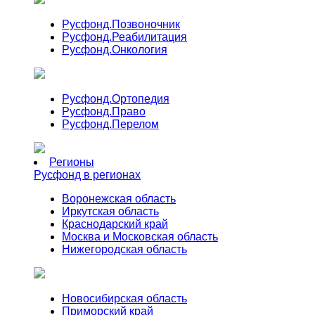
Русфонд.
Позвоночник
Русфонд.
Реабилитация
Русфонд.
Онкология
Русфонд.
Ортопедия
Русфонд.
Право
Русфонд.
Перелом
Регионы
Русфонд в регионах
Воронежская область
Иркутская область
Краснодарский край
Москва и Московская область
Нижегородская область
Новосибирская область
Приморский край