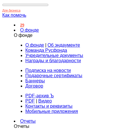
Для бизнеса
Как помочь
29
О фонде
О фонде
О фонде
|
Об эндаументе
Команда Русфонда
Учредительные документы
Награды и благодарности
Подписка на новости
Подарочные сертификаты
Баннеры
Договор
PDF-архив Ъ
PDF
|
Видео
Контакты и реквизиты
Мобильные приложения
Отчеты
Отчеты