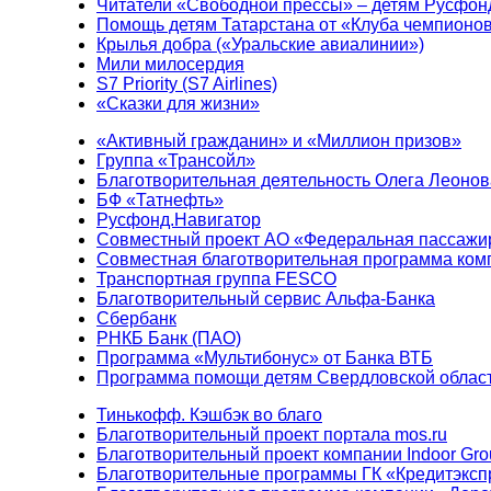
Читатели «Свободной прессы» – детям Русфон
Помощь детям Татарстана от «Клуба чемпионо
Крылья добра («Уральские авиалинии»)
Мили милосердия
S7 Priority (S7 Airlines)
«Сказки для жизни»
«Активный гражданин» и «Миллион призов»
Группа «Трансойл»
Благотворительная деятельность Олега Леонов
БФ «Татнефть»
Русфонд.Навигатор
Совместный проект АО «Федеральная пассажи
Совместная благотворительная программа ком
Транспортная группа FESCO
Благотворительный сервис Альфа-Банка
Сбербанк
РНКБ Банк (ПАО)
Программа «Мультибонус» от Банка ВТБ
Программа помощи детям Свердловской област
Тинькофф. Кэшбэк во благо
Благотворительный проект портала mos.ru
Благотворительный проект компании Indoor Gro
Благотворительные программы ГК «Кредитэксп