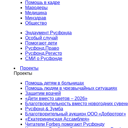
Помощь в кадре
Мародеры
Медицина
Минздрав
Общество
Эндаумент Русфонда
Особый случай
Помогают дети
Русфонд.Право
Русфонд.Регистр
СМИ о Русфонде
Проекты
Проекты
Помощь детям в больницах
Помощь людям в чрезвычайных ситуациях
Защитим врачей
«Дети вместо цветов – 2026»
Благотворительность вместо новогодних сувен
Русфонд & Зумба
Благотворительный аукцион ООО «Доброторг»
«Екатерининская Ассамблея»
Читатели Forbes помогают Русфонду