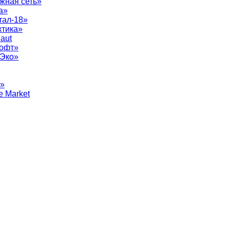
жная сеть»
а»
тал-18»
ктика»
aut
софт»
рЭко»
т»
e Market