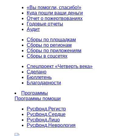
«Вы помогли, спасибо!»
Куда пошли ваши деньги
Отчет о пожертвованиях
Годовые отчеты
Аудит
Сборы по площадкам
Сборы по регионам
Сборы по приложениям
Сборы в соцсетях
Спецпроект «Четверть века»
Сделано
Бюллетень
Благодарности
Программы
Программы помощи
Русфонд.
Регистр
Русфонд.
Сердце
Русфонд.
Лицо
Русфонд.
Неврология