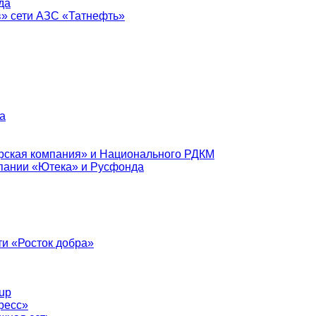
да
в» сети АЗС «Татнефть»
а
рская компания» и Национального РДКМ
пании «Ютека» и Русфонда
и «Росток добра»
up
ресс»