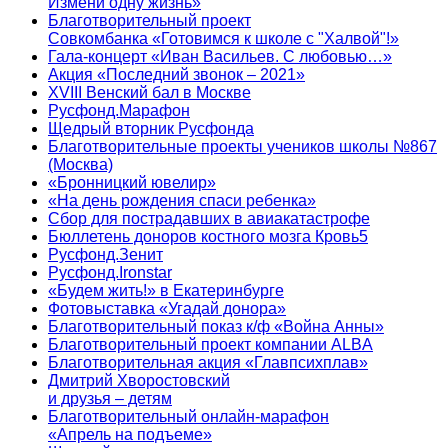
Измени одну жизнь»
Благотворительный проект
Совкомбанка «Готовимся к школе с "Халвой"!»
Гала-концерт «Иван Васильев. С любовью…»
Акция «Последний звонок – 2021»
XVIII Венский бал в Москве
Русфонд.Марафон
Щедрый вторник Русфонда
Благотворительные проекты учеников школы №867
(Москва)
«Бронницкий ювелир»
«На день рождения спаси ребенка»
Сбор для пострадавших в авиакатастрофе
Бюллетень доноров костного мозга Кровь5
Русфонд.Зенит
Русфонд.Ironstar
«Будем жить!» в Екатеринбурге
Фотовыставка «Угадай донора»
Благотворительный показ к/ф «Война Анны»
Благотворительный проект компании ALBA
Благотворительная акция «Главпсихплав»
Дмитрий Хворостовский
и друзья – детям
Благотворительный онлайн‑марафон
«Апрель на подъеме»