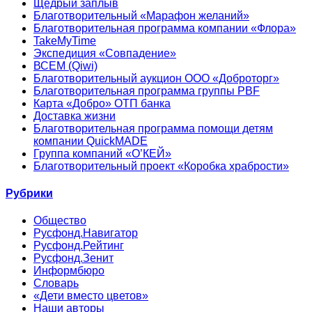
Щедрый заплыв
Благотворительный «Марафон желаний»
Благотворительная программа компании «Флора»
TakeMyTime
Экспедиция «Совпадение»
ВСЕМ (Qiwi)
Благотворительный аукцион ООО «Доброторг»
Благотворительная программа группы PBF
Карта «Добро» ОТП банка
Доставка жизни
Благотворительная программа помощи детям
компании QuickMADE
Группа компаний «О’КЕЙ»
Благотворительный проект «Коробка храбрости»
Рубрики
Общество
Русфонд.Навигатор
Русфонд.Рейтинг
Русфонд.Зенит
Информбюро
Словарь
«Дети вместо цветов»
Наши авторы