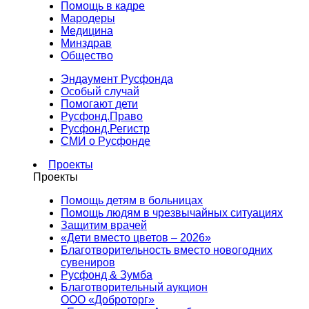
Помощь в кадре
Мародеры
Медицина
Минздрав
Общество
Эндаумент Русфонда
Особый случай
Помогают дети
Русфонд.Право
Русфонд.Регистр
СМИ о Русфонде
Проекты
Проекты
Помощь детям в больницах
Помощь людям в чрезвычайных ситуациях
Защитим врачей
«Дети вместо цветов – 2026»
Благотворительность вместо новогодних
сувениров
Русфонд & Зумба
Благотворительный аукцион
ООО «Доброторг»