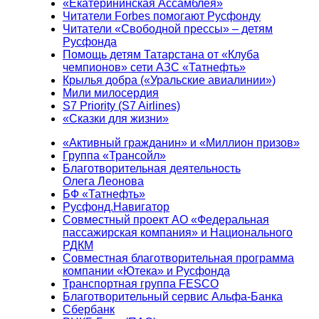
«Екатерининская Ассамблея»
Читатели Forbes помогают Русфонду
Читатели «Свободной прессы» – детям
Русфонда
Помощь детям Татарстана от «Клуба
чемпионов» сети АЗС «Татнефть»
Крылья добра («Уральские авиалинии»)
Мили милосердия
S7 Priority (S7 Airlines)
«Сказки для жизни»
«Активный гражданин» и «Миллион призов»
Группа «Трансойл»
Благотворительная деятельность
Олега Леонова
БФ «Татнефть»
Русфонд.Навигатор
Совместный проект АО «Федеральная
пассажирская компания» и Национального
РДКМ
Совместная благотворительная программа
компании «Ютека» и Русфонда
Транспортная группа FESCO
Благотворительный сервис Альфа-Банка
Сбербанк