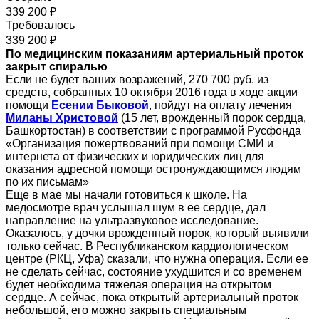
339 200 ₽
Требовалось
339 200 ₽
По медицинским показаниям артериальный проток
закрыт спиралью
Если не будет ваших возражений, 270 700 руб. из
средств, собранных 10 октября 2016 года в ходе акции
помощи
Есении Быковой
, пойдут на оплату лечения
Миланы Христовой
(15 лет, врожденный порок сердца,
Башкортостан) в соответствии с программой Русфонда
«Организация пожертвований при помощи СМИ и
интернета от физических и юридических лиц для
оказания адресной помощи остронуждающимся людям
по их письмам»
Еще в мае мы начали готовиться к школе. На
медосмотре врач услышал шум в ее сердце, дал
направление на ультразвуковое исследование.
Оказалось, у дочки врожденный порок, который выявили
только сейчас. В Республиканском кардиологическом
центре (РКЦ, Уфа) сказали, что нужна операция. Если ее
не сделать сейчас, состояние ухудшится и со временем
будет необходима тяжелая операция на открытом
сердце. А сейчас, пока открытый артериальный проток
небольшой, его можно закрыть специальным