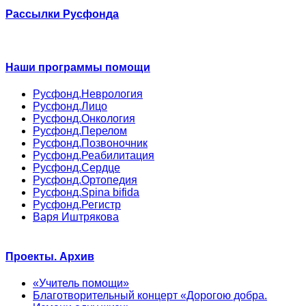
Рассылки Русфонда
Наши программы помощи
Русфонд.Неврология
Русфонд.Лицо
Русфонд.Онкология
Русфонд.Перелом
Русфонд.Позвоночник
Русфонд.Реабилитация
Русфонд.Сердце
Русфонд.Ортопедия
Русфонд.Spina bifida
Русфонд.Регистр
Варя Иштрякова
Проекты. Архив
«Учитель помощи»
Благотворительный концерт «Дорогою добра.