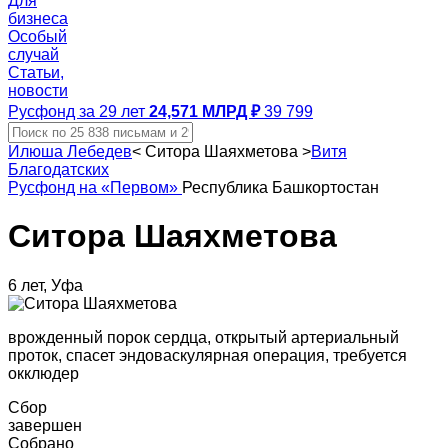
Для
бизнеса
Особый
случай
Статьи,
новости
Русфонд за 29 лет
24,571 МЛРД ₽
39 799
Илюша Лебедев
<
Ситора Шаяхметова
>
Витя
Благодатских
Русфонд на «Первом»
Республика Башкортостан
Ситора Шаяхметова
6 лет, Уфа
врожденный порок сердца, открытый артериальный
проток, спасет эндоваскулярная операция, требуется
окклюдер
Сбор
завершен
Собрано