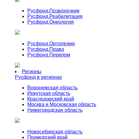
Русфонд.
Позвоночник
Русфонд.
Реабилитация
Русфонд.
Онкология
Русфонд.
Ортопедия
Русфонд.
Право
Русфонд.
Перелом
Регионы
Русфонд в регионах
Воронежская область
Иркутская область
Краснодарский край
Москва и Московская область
Нижегородская область
Новосибирская область
Приморский край