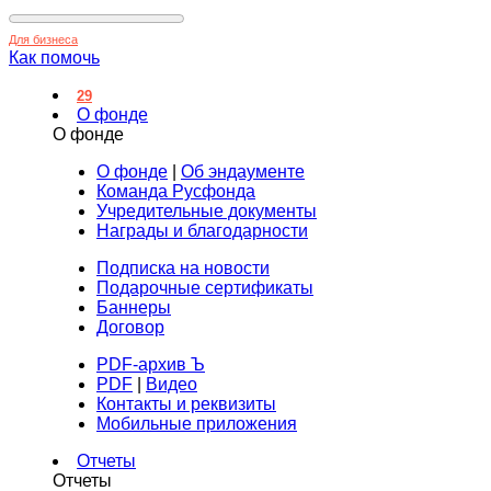
Для бизнеса
Как помочь
29
О фонде
О фонде
О фонде
|
Об эндаументе
Команда Русфонда
Учредительные документы
Награды и благодарности
Подписка на новости
Подарочные сертификаты
Баннеры
Договор
PDF-архив Ъ
PDF
|
Видео
Контакты и реквизиты
Мобильные приложения
Отчеты
Отчеты