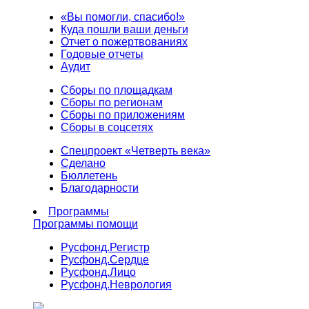
«Вы помогли, спасибо!»
Куда пошли ваши деньги
Отчет о пожертвованиях
Годовые отчеты
Аудит
Сборы по площадкам
Сборы по регионам
Сборы по приложениям
Сборы в соцсетях
Спецпроект «Четверть века»
Сделано
Бюллетень
Благодарности
Программы
Программы помощи
Русфонд.
Регистр
Русфонд.
Сердце
Русфонд.
Лицо
Русфонд.
Неврология