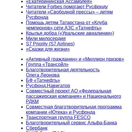
«Екатерининская Ассамблея»
Читатели Forbes помогают Русфонду
Читатели «Свободной прессы» – детям
Русфонда
Помощь детям Татарстана от «Клуба
чемпионов» сети АЗС «Татнефть»
Крылья добра («Уральские авиалинии»)
Мили милосердия
S7 Priority (S7 Airlines)
«Сказки для жизни»
«Активный гражданин» и «Миллион призов»
Группа «Трансойл»
Благотворительная деятельность
Олега Леонова
БФ «Татнефть»
Русфонд.Навигатор
Совместный проект АО «Федеральная
пассажирская компания» и Национального
РДКМ
Совместная благотворительная программа
компании «Ютека» и Русфонда
Транспортная группа FESCO
Благотворительный сервис Альфа-Банка
Сбербанк