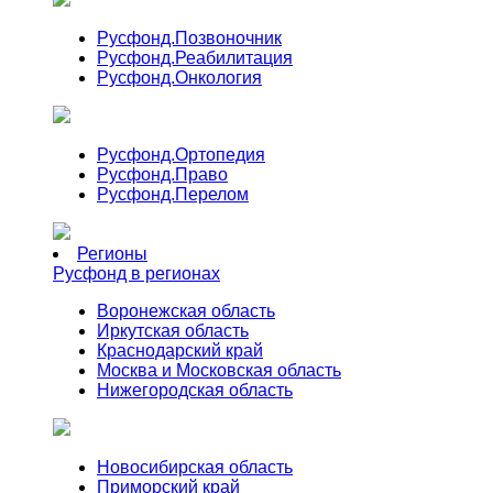
Русфонд.
Позвоночник
Русфонд.
Реабилитация
Русфонд.
Онкология
Русфонд.
Ортопедия
Русфонд.
Право
Русфонд.
Перелом
Регионы
Русфонд в регионах
Воронежская область
Иркутская область
Краснодарский край
Москва и Московская область
Нижегородская область
Новосибирская область
Приморский край