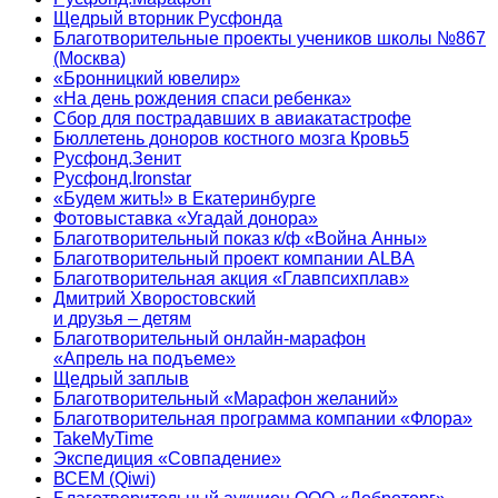
Щедрый вторник Русфонда
Благотворительные проекты учеников школы №867
(Москва)
«Бронницкий ювелир»
«На день рождения спаси ребенка»
Сбор для пострадавших в авиакатастрофе
Бюллетень доноров костного мозга Кровь5
Русфонд.Зенит
Русфонд.Ironstar
«Будем жить!» в Екатеринбурге
Фотовыставка «Угадай донора»
Благотворительный показ к/ф «Война Анны»
Благотворительный проект компании ALBA
Благотворительная акция «Главпсихплав»
Дмитрий Хворостовский
и друзья – детям
Благотворительный онлайн‑марафон
«Апрель на подъеме»
Щедрый заплыв
Благотворительный «Марафон желаний»
Благотворительная программа компании «Флора»
TakeMyTime
Экспедиция «Совпадение»
ВСЕМ (Qiwi)