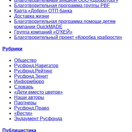
Благотворительный аукцион ООО «Доброторг»
Благотворительная программа группы PBF
Карта «Добро» ОТП банка
Доставка жизни
Благотворительная программа помощи детям
компании QuickMADE
Группа компаний «О’КЕЙ»
Благотворительный проект «Коробка храбрости»
Рубрики
Общество
Русфонд.Навигатор
Русфонд.Рейтинг
Русфонд.Зенит
Информбюро
Словарь
«Дети вместо цветов»
Наши авторы
Партнеры
Русфонд.Право
«Вести»
Эндаумент Русфонда
Публицистика