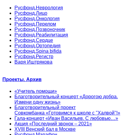
Русфонд.Неврология
Русфонд.Лицо
Русфонд.Онкология
Русфонд.Перелом
Русфонд.Позвоночник
Русфонд.Реабилитация
Русфонд.Сердце
Русфонд.Ортопедия
Русфонд.Spina bifida
Русфонд.Регистр
Варя Иштрякова
Проекты. Архив
«Учитель помощи»
Благотворительный концерт «Дорогою добра.
Измени одну жизнь»
Благотворительный проект
Совкомбанка «Готовимся к школе с "Халвой"!»
Гала-концерт «Иван Васильев. С любовью…»
Акция «Последний звонок – 2021»
XVIII Венский бал в Москве
Русфонд.Марафон