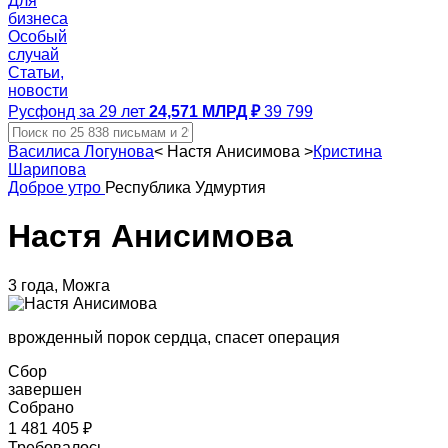
Для
бизнеса
Особый
случай
Статьи,
новости
Русфонд за 29 лет
24,571 МЛРД ₽
39 799
Василиса Логунова
<
Настя Анисимова
>
Кристина
Шарипова
Доброе утро
Республика Удмуртия
Настя Анисимова
3 года, Можга
врожденный порок сердца, спасет операция
Сбор
завершен
Собрано
1 481 405 ₽
Требовалось