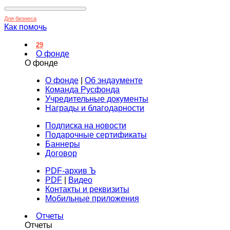
Для бизнеса
Как помочь
29
О фонде
О фонде
О фонде
|
Об эндаументе
Команда Русфонда
Учредительные документы
Награды и благодарности
Подписка на новости
Подарочные сертификаты
Баннеры
Договор
PDF-архив Ъ
PDF
|
Видео
Контакты и реквизиты
Мобильные приложения
Отчеты
Отчеты