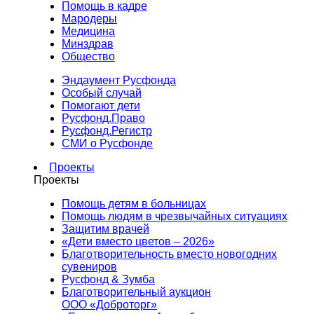
Помощь в кадре
Мародеры
Медицина
Минздрав
Общество
Эндаумент Русфонда
Особый случай
Помогают дети
Русфонд.Право
Русфонд.Регистр
СМИ о Русфонде
Проекты
Проекты
Помощь детям в больницах
Помощь людям в чрезвычайных ситуациях
Защитим врачей
«Дети вместо цветов – 2026»
Благотворительность вместо новогодних
сувениров
Русфонд & Зумба
Благотворительный аукцион
ООО «Доброторг»