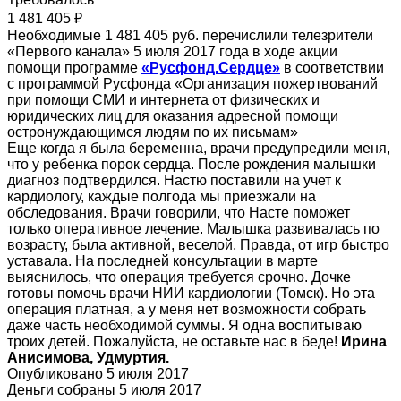
1 481 405 ₽
Необходимые 1 481 405 руб. перечислили телезрители
«Первого канала» 5 июля 2017 года в ходе акции
помощи программе
«Русфонд.Сердце»
в соответствии
с программой Русфонда «Организация пожертвований
при помощи СМИ и интернета от физических и
юридических лиц для оказания адресной помощи
остронуждающимся людям по их письмам»
Еще когда я была беременна, врачи предупредили меня,
что у ребенка порок сердца. После рождения малышки
диагноз подтвердился. Настю поставили на учет к
кардиологу, каждые полгода мы приезжали на
обследования. Врачи говорили, что Насте поможет
только оперативное лечение. Малышка развивалась по
возрасту, была активной, веселой. Правда, от игр быстро
уставала. На последней консультации в марте
выяснилось, что операция требуется срочно. Дочке
готовы помочь врачи НИИ кардиологии (Томск). Но эта
операция платная, а у меня нет возможности собрать
даже часть необходимой суммы. Я одна воспитываю
троих детей. Пожалуйста, не оставьте нас в беде!
Ирина
Анисимова, Удмуртия.
Опубликовано 5 июля 2017
Деньги собраны 5 июля 2017