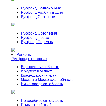
Русфонд.
Позвоночник
Русфонд.
Реабилитация
Русфонд.
Онкология
Русфонд.
Ортопедия
Русфонд.
Право
Русфонд.
Перелом
Регионы
Русфонд в регионах
Воронежская область
Иркутская область
Краснодарский край
Москва и Московская область
Нижегородская область
Новосибирская область
Приморский край