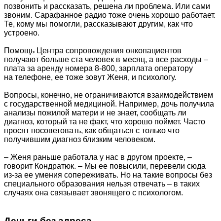
позвонить и рассказать, решена ли проблема. Или сами
звоним. Сарафанное радио тоже очень хорошо работает.
Те, кому мы помогли, рассказывают другим, как что
устроено.
Помощь Центра сопровождения онкопациентов
получают больше ста человек в месяц, а все расходы –
плата за аренду номера 8-800, зарплата оператору
на телефоне, ее тоже зовут Женя, и психологу.
Вопросы, конечно, не ограничиваются взаимодействием
с государственной медициной. Например, дочь получила
анализы пожилой матери и не знает, сообщать ли
диагноз, который та не факт, что хорошо поймет. Часто
просят посоветовать, как общаться с только что
получившим диагноз близким человеком.
– Женя раньше работала у нас в другом проекте, –
говорит Кондратюк. – Мы ее повысили, перевели сюда
из‑за ее умения сопереживать. Но на такие вопросы без
специального образования нельзя отвечать – в таких
случаях она связывает звонящего с психологом.
Деньги без адреса