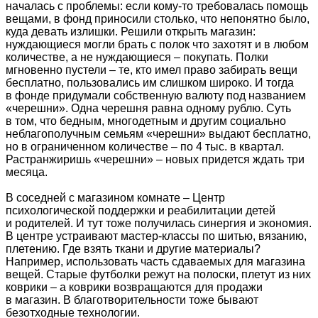
началась с проблемы: если кому-то требовалась помощь
вещами, в фонд приносили столько, что непонятно было,
куда девать излишки. Решили открыть магазин:
нуждающиеся могли брать с полок что захотят и в любом
количестве, а не нуждающиеся – покупать. Полки
мгновенно пустели – те, кто имел право забирать вещи
бесплатно, пользовались им слишком широко. И тогда
в фонде придумали собственную валюту под названием
«черешни». Одна черешня равна одному рублю. Суть
в том, что бедным, многодетным и другим социально
неблагополучным семьям «черешни» выдают бесплатно,
но в ограниченном количестве – по 4 тыс. в квартал.
Растранжиришь «черешни» – новых придется ждать три
месяца.
В соседней с магазином комнате – Центр
психологической поддержки и реабилитации детей
и родителей. И тут тоже получилась синергия и экономия.
В центре устраивают мастер-классы по шитью, вязанию,
плетению. Где взять ткани и другие материалы?
Например, использовать часть сдаваемых для магазина
вещей. Старые футболки режут на полоски, плетут из них
коврики – а коврики возвращаются для продажи
в магазин. В благотворительности тоже бывают
безотходные технологии.