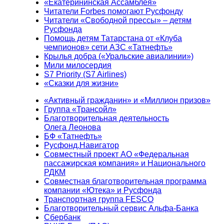
«Екатерининская Ассамблея»
Читатели Forbes помогают Русфонду
Читатели «Свободной прессы» – детям
Русфонда
Помощь детям Татарстана от «Клуба
чемпионов» сети АЗС «Татнефть»
Крылья добра («Уральские авиалинии»)
Мили милосердия
S7 Priority (S7 Airlines)
«Сказки для жизни»
«Активный гражданин» и «Миллион призов»
Группа «Трансойл»
Благотворительная деятельность
Олега Леонова
БФ «Татнефть»
Русфонд.Навигатор
Совместный проект АО «Федеральная
пассажирская компания» и Национального
РДКМ
Совместная благотворительная программа
компании «Ютека» и Русфонда
Транспортная группа FESCO
Благотворительный сервис Альфа-Банка
Сбербанк