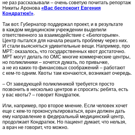
не раз рассказывали – очень советую почитать репортаж
Никиты Аронова
«Вас беспокоит Евгения
Кондратюк!»
.
Так вот. Губернатор поддержал проект, и в результате
в каждом медицинском учреждении выделили
ответственного за взаимодействие с «Белогорьем».
Центр пытался для начала решить проблему через них.
И стали выясняться удивительные вещи. Например, про
МРТ: оказалось, что государственных квот достаточно.
МРТ могут делать по ОМС многие коммерческие центры,
но поликлиники – хочется думать, по привычке,
а не из каких-то финансовых соображений – работают
с кем-то одним. Квоты там кончаются, возникает очередь.
– От заведующей поликлиникой требуется просто
позвонить в несколько центров и спросить: ребята, есть
у вас квоты? – говорит Кондратюк.
Или, например, про второе мнение. Если человек хочет
еще с кем-то проконсультироваться, врач должен дать
ему направление в федеральный медицинский центр,
продолжает Кондратюк. Но пациент думает, что нельзя,
а врач не говорит, что можно.