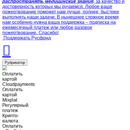
распространять медицинские знания
, за качество и
достоверность которых мы ручаемся. Любое ваше
пожертвование поможет нам лучше, полнее, быстрее
выполнять наши задачи. В нынешнее сложное время
нам особенно нужна ваша поддержка – подписка на
ежемесячный платеж или любое разовое
пожертвование. Спасибо!
Поддержать Русфонд
Рубрикатор
Оплатить
картой
Cloudpayments
Оплатить
картой
Mixplat
Регулярный
платеж
Крипто-
валюта
Оплатить