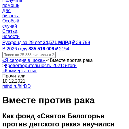
Получить
помощь
Для
бизнеса
Особый
случай
Статьи,
новости
Русфонд за 29 лет
24,571 МЛРД ₽
39 799
В 2026 году
885 516 006 ₽
2154
«Я сегодня в шоке»
<
Вместе против рака
>
Кроветворительность-2021: итоги
«Коммерсантъ»
Прочитали
10.12.2021
rsfnd.ru/hlrDD
Вместе против рака
Как фонд «Святое Белогорье
против детского рака» научился