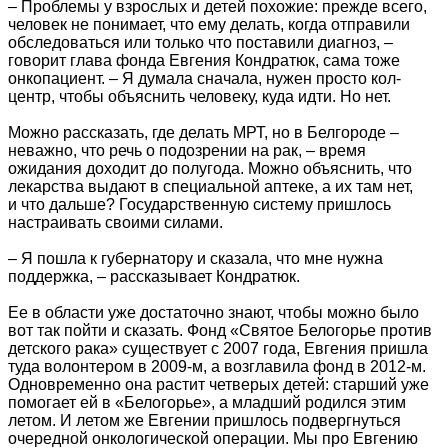
– Проблемы у взрослых и детей похожие: прежде всего,
человек не понимает, что ему делать, когда отправили
обследоваться или только что поставили диагноз, –
говорит глава фонда Евгения Кондратюк, сама тоже
онкопациент. – Я думала сначала, нужен просто кол-
центр, чтобы объяснить человеку, куда идти. Но нет.
Можно рассказать, где делать МРТ, но в Белгороде –
неважно, что речь о подозрении на рак, – время
ожидания доходит до полугода. Можно объяснить, что
лекарства выдают в специальной аптеке, а их там нет,
и что дальше? Государственную систему пришлось
настраивать своими силами.
– Я пошла к губернатору и сказала, что мне нужна
поддержка, – рассказывает Кондратюк.
Ее в области уже достаточно знают, чтобы можно было
вот так пойти и сказать. Фонд «Святое Белогорье против
детского рака» существует с 2007 года, Евгения пришла
туда волонтером в 2009-м, а возглавила фонд в 2012-м.
Одновременно она растит четверых детей: старший уже
помогает ей в «Белогорье», а младший родился этим
летом. И летом же Евгении пришлось подвергнуться
очередной онкологической операции. Мы про Евгению