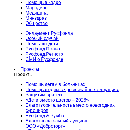
Помощь в кадре
Мародеры
Медицина
Минздрав
Общество
Эндаумент Русфонда
Особый случай
Помогают дети
Русфонд.Право
Русфонд.Регистр
СМИ о Русфонде
Проекты
Проекты
Помощь детям в больницах
Помощь людям в чрезвычайных ситуациях
Защитим врачей
«Дети вместо цветов – 2026»
Благотворительность вместо новогодних
сувениров
Русфонд & Зумба
Благотворительный аукцион
ООО «Доброторг»