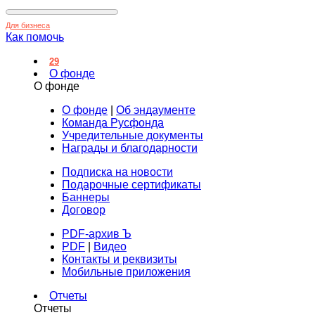
Для бизнеса
Как помочь
29
О фонде
О фонде
О фонде
|
Об эндаументе
Команда Русфонда
Учредительные документы
Награды и благодарности
Подписка на новости
Подарочные сертификаты
Баннеры
Договор
PDF-архив Ъ
PDF
|
Видео
Контакты и реквизиты
Мобильные приложения
Отчеты
Отчеты