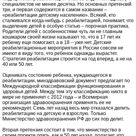
специалистов не менее десятка. Но основных претензий
три, и первая содержится в самом названии –
«реабилитации детскому населению». Всякий, кто
сталкивался когда-нибудь с реабилитацией, понимает, что
выделение детей в особую статью – порочная практика.
Родители детей с особенностями чуть ли не главным
кошмаром своей жизни называют то, что в 17 лет их
ребенку еще помогают, а в 18 – уже нет. Детские
реабилитационные мероприятия в России совсем не
имеют в виду того, что ребенок однажды вырастет.
Стратегия реабилитации строится на год вперед, а не на
40 или 50 лет.
Оценивать состояние ребенка, нуждающегося в
реабилитации, минздравовский документ предлагает по
Международной классификации функционирования и
здоровья детей. Между тем эту классификацию никто в
мире не применяет с 2012 года – и Всемирная
организация здравоохранения применять ее не
рекомендует. Семь лет назад весь мир отказался делить
реабилитацию на детскую и взрослую. Только
Министерство здравоохранения РФ до сих пор делит.
Вторая претензия состоит в том, что министерство в
своем проекте опять, как и 50 лет назад, полагает, что