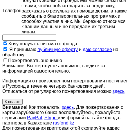
получать звонки от фонда. Мы можем связаться
с вами, чтобы поблагодарить за поддержку,
Телефон
рассказать о результатах помощи детям, а также
сообщить о благотворительных программах и
способах участия в них. Мы бережно относимся
к вашим данным и не передаем их третьим
лицам.
Хочу получать письма от фонда
Я принимаю
публичную оферту
и
даю согласие
на
обработку
Пожертвовать анонимно
Внимание! Вы жертвуете анонимно, следите за
информацией самостоятельно.
Информация о произведенном пожертвовании поступает
в Русфонд в течение четырех банковских дней.
Отписаться от регулярного пожертвования можно
здесь
К оплате
Внимание!
Криптовалюты
здесь
. Для пожертвования с
карты зарубежного банка воспользуйтесь, пожалуйста,
сервисами
PayPal
,
Stripe
или формой на сайте фонда-
партнера в Казахстане
rusfond.kz
Для пожертвования криптовалютой скопируйте адрес