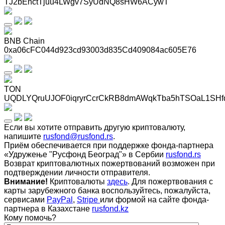
TJ2bEnctTjuu4LWgv7SyUdNQ8sHW6ACywT
BNB Chain
0xa06cFC044d923cd93003d835Cd409084ac605E76
TON
UQDLYQruUJOF0iqryrCcrCkRB8dmAWqkTba5hTSOaL1SHf
Если вы хотите отправить другую криптовалюту,
напишите
rusfond@rusfond.rs
.
Приём обеспечивается при поддержке фонда-партнера
«Удружење "Русфонд Београд"» в Сербии
rusfond.rs
Возврат криптовалютных пожертвований возможен при
подтверждении личности отправителя.
Внимание!
Криптовалюты
здесь
. Для пожертвования с
карты зарубежного банка воспользуйтесь, пожалуйста,
сервисами
PayPal
,
Stripe
или формой на сайте фонда-
партнера в Казахстане
rusfond.kz
Кому помочь?