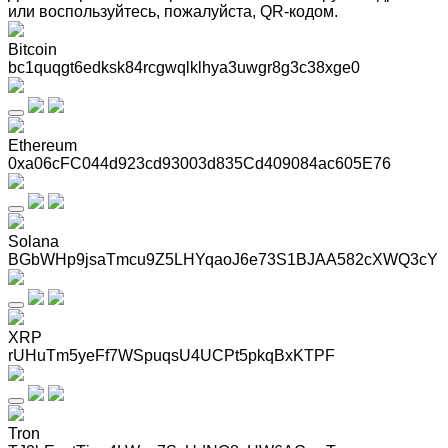
или воспользуйтесь, пожалуйста, QR-кодом
.
Bitcoin
bc1quqgt6edksk84rcgwqlklhya3uwgr8g3c38xge0
Ethereum
0xa06cFC044d923cd93003d835Cd409084ac605E76
Solana
BGbWHp9jsaTmcu9Z5LHYqaoJ6e73S1BJAA582cXWQ3cY
XRP
rUHuTm5yeFf7WSpuqsU4UCPt5pkqBxKTPF
Tron