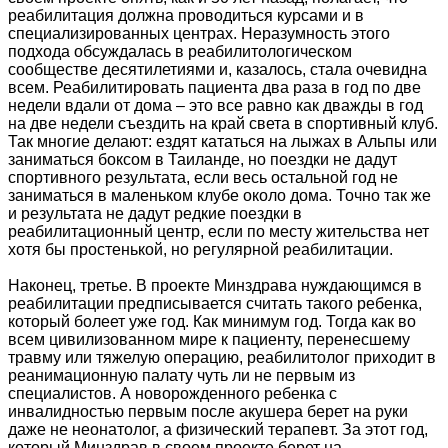
реабилитация должна проводиться курсами и в
специализированных центрах. Неразумность этого
подхода обсуждалась в реабилитологическом
сообществе десятилетиями и, казалось, стала очевидна
всем. Реабилитировать пациента два раза в год по две
недели вдали от дома – это все равно как дважды в год
на две недели съездить на край света в спортивный клуб.
Так многие делают: ездят кататься на лыжах в Альпы или
заниматься боксом в Таиланде, но поездки не дадут
спортивного результата, если весь остальной год не
заниматься в маленьком клубе около дома. Точно так же
и результата не дадут редкие поездки в
реабилитационный центр, если по месту жительства нет
хотя бы простенькой, но регулярной реабилитации.
Наконец, третье. В проекте Минздрава нуждающимся в
реабилитации предписывается считать такого ребенка,
который болеет уже год. Как минимум год. Тогда как во
всем цивилизованном мире к пациенту, перенесшему
травму или тяжелую операцию, реабилитолог приходит в
реанимационную палату чуть ли не первым из
специалистов. А новорожденного ребенка с
инвалидностью первым после акушера берет на руки
даже не неонатолог, а физический терапевт. За этот год,
который Минздрав в своем проекте берет на