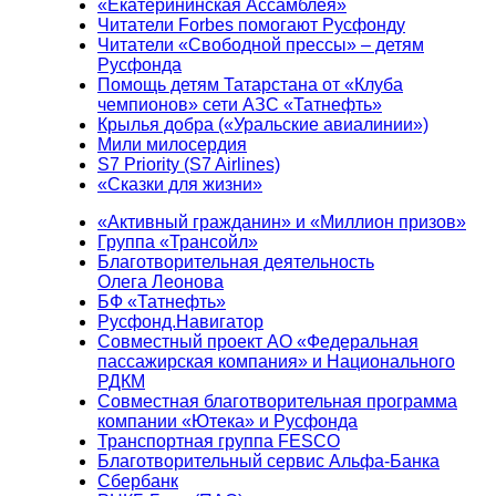
«Екатерининская Ассамблея»
Читатели Forbes помогают Русфонду
Читатели «Свободной прессы» – детям
Русфонда
Помощь детям Татарстана от «Клуба
чемпионов» сети АЗС «Татнефть»
Крылья добра («Уральские авиалинии»)
Мили милосердия
S7 Priority (S7 Airlines)
«Сказки для жизни»
«Активный гражданин» и «Миллион призов»
Группа «Трансойл»
Благотворительная деятельность
Олега Леонова
БФ «Татнефть»
Русфонд.Навигатор
Совместный проект АО «Федеральная
пассажирская компания» и Национального
РДКМ
Совместная благотворительная программа
компании «Ютека» и Русфонда
Транспортная группа FESCO
Благотворительный сервис Альфа-Банка
Сбербанк