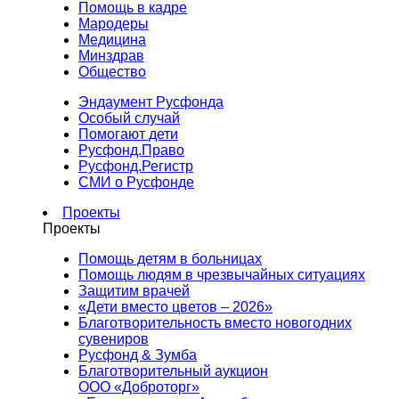
Помощь в кадре
Мародеры
Медицина
Минздрав
Общество
Эндаумент Русфонда
Особый случай
Помогают дети
Русфонд.Право
Русфонд.Регистр
СМИ о Русфонде
Проекты
Проекты
Помощь детям в больницах
Помощь людям в чрезвычайных ситуациях
Защитим врачей
«Дети вместо цветов – 2026»
Благотворительность вместо новогодних
сувениров
Русфонд & Зумба
Благотворительный аукцион
ООО «Доброторг»