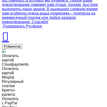
достоверность которых мы ручаемся. Любое ваше
пожертвование поможет нам лучше, полнее, быстрее
выполнять наши задачи. В нынешнее сложное время
нам особенно нужна ваша поддержка – подписка на
ежемесячный платеж или любое разовое
пожертвование. Спасибо!
Поддержать Русфонд
Рубрикатор
Оплатить
картой
Cloudpayments
Оплатить
картой
Mixplat
Регулярный
платеж
Крипто-
валюта
Оплатить
c PayPal