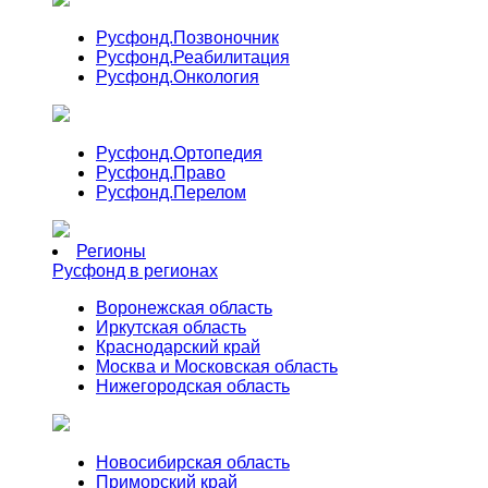
Русфонд.
Позвоночник
Русфонд.
Реабилитация
Русфонд.
Онкология
Русфонд.
Ортопедия
Русфонд.
Право
Русфонд.
Перелом
Регионы
Русфонд в регионах
Воронежская область
Иркутская область
Краснодарский край
Москва и Московская область
Нижегородская область
Новосибирская область
Приморский край