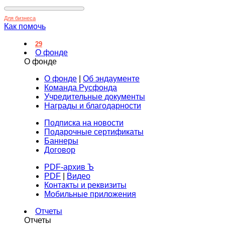
Для бизнеса
Как помочь
29
О фонде
О фонде
О фонде
|
Об эндаументе
Команда Русфонда
Учредительные документы
Награды и благодарности
Подписка на новости
Подарочные сертификаты
Баннеры
Договор
PDF-архив Ъ
PDF
|
Видео
Контакты и реквизиты
Мобильные приложения
Отчеты
Отчеты