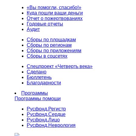
«Вы помогли, спасибо!»
Куда пошли ваши деньги
Отчет о пожертвованиях
Годовые отчеты
Аудит
Сборы по площадкам
Сборы по регионам
Сборы по приложениям
Сборы в соцсетях
Спецпроект «Четверть века»
Сделано
Бюллетень
Благодарности
Программы
Программы помощи
Русфонд.
Регистр
Русфонд.
Сердце
Русфонд.
Лицо
Русфонд.
Неврология