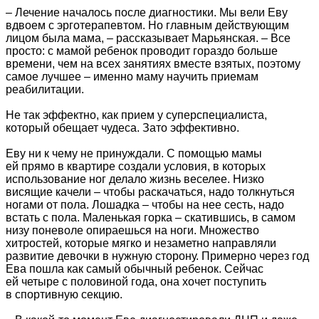
– Лечение началось после диагностики. Мы вели Еву
вдвоем с эрготерапевтом. Но главным действующим
лицом была мама, – рассказывает Марьянская. – Все
просто: с мамой ребенок проводит гораздо больше
времени, чем на всех занятиях вместе взятых, поэтому
самое лучшее – именно маму научить приемам
реабилитации.
Не так эффектно, как прием у суперспециалиста,
который обещает чудеса. Зато эффективно.
Еву ни к чему не принуждали. С помощью мамы
ей прямо в квартире создали условия, в которых
использование ног делало жизнь веселее. Низко
висящие качели – чтобы раскачаться, надо толкнуться
ногами от пола. Лошадка – чтобы на нее сесть, надо
встать с пола. Маленькая горка – скатившись, в самом
низу поневоле опираешься на ноги. Множество
хитростей, которые мягко и незаметно направляли
развитие девочки в нужную сторону. Примерно через год
Ева пошла как самый обычный ребенок. Сейчас
ей четыре с половиной года, она хочет поступить
в спортивную секцию.