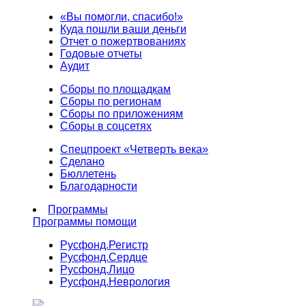
«Вы помогли, спасибо!»
Куда пошли ваши деньги
Отчет о пожертвованиях
Годовые отчеты
Аудит
Сборы по площадкам
Сборы по регионам
Сборы по приложениям
Сборы в соцсетях
Спецпроект «Четверть века»
Сделано
Бюллетень
Благодарности
Программы
Программы помощи
Русфонд.
Регистр
Русфонд.
Сердце
Русфонд.
Лицо
Русфонд.
Неврология