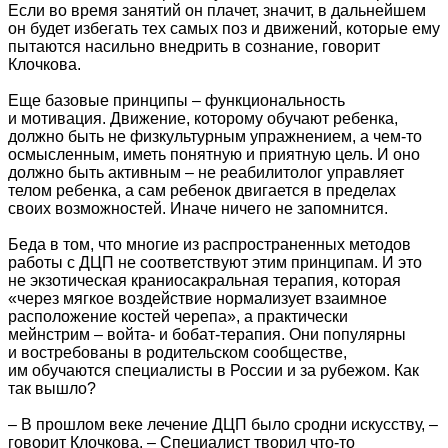
Если во время занятий он плачет, значит, в дальнейшем
он будет избегать тех самых поз и движений, которые ему
пытаются насильно внедрить в сознание, говорит
Клочкова.
Еще базовые принципы – функциональность
и мотивация. Движение, которому обучают ребенка,
должно быть не физкультурным упражнением, а чем-то
осмысленным, иметь понятную и приятную цель. И оно
должно быть активным – не реабилитолог управляет
телом ребенка, а сам ребенок двигается в пределах
своих возможностей. Иначе ничего не запомнится.
Беда в том, что многие из распространенных методов
работы с ДЦП не соответствуют этим принципам. И это
не экзотическая краниосакральная терапия, которая
«через мягкое воздействие нормализует взаимное
расположение костей черепа», а практически
мейнстрим – войта- и бобат-терапия. Они популярны
и востребованы в родительском сообществе,
им обучаются специалисты в России и за рубежом. Как
так вышло?
– В прошлом веке лечение ДЦП было сродни искусству, –
говорит Клочкова. – Специалист творил что-то