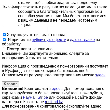
с вами, чтобы поблагодарить за поддержку,
Телефон
рассказать о результатах помощи детям, а также
сообщить о благотворительных программах и
способах участия в них. Мы бережно относимся
к вашим данным и не передаем их третьим
лицам.
Хочу получать письма от фонда
Я принимаю
публичную оферту
и
даю согласие
на
обработку
Пожертвовать анонимно
Внимание! Вы жертвуете анонимно, следите за
информацией самостоятельно.
Информация о произведенном пожертвовании поступает
в Русфонд в течение четырех банковских дней.
Отписаться от регулярного пожертвования можно
здесь
К оплате
Внимание!
Криптовалюты
здесь
. Для пожертвования с
карты зарубежного банка воспользуйтесь, пожалуйста,
сервисами
PayPal
,
Stripe
или формой на сайте фонда-
партнера в Казахстане
rusfond.kz
Для пожертвования криптовалютой скопируйте адрес