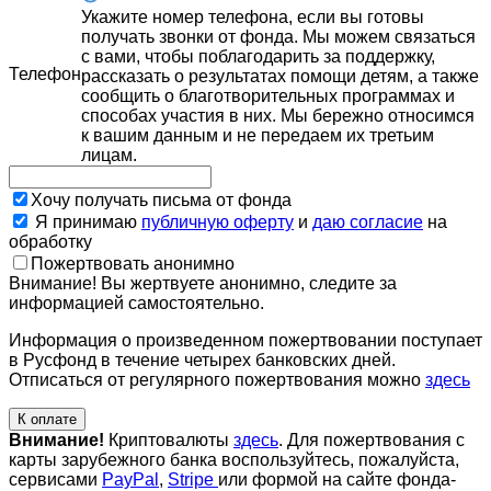
Укажите номер телефона, если вы готовы
получать звонки от фонда. Мы можем связаться
с вами, чтобы поблагодарить за поддержку,
Телефон
рассказать о результатах помощи детям, а также
сообщить о благотворительных программах и
способах участия в них. Мы бережно относимся
к вашим данным и не передаем их третьим
лицам.
Хочу получать письма от фонда
Я принимаю
публичную оферту
и
даю согласие
на
обработку
Пожертвовать анонимно
Внимание! Вы жертвуете анонимно, следите за
информацией самостоятельно.
Информация о произведенном пожертвовании поступает
в Русфонд в течение четырех банковских дней.
Отписаться от регулярного пожертвования можно
здесь
К оплате
Внимание!
Криптовалюты
здесь
. Для пожертвования с
карты зарубежного банка воспользуйтесь, пожалуйста,
сервисами
PayPal
,
Stripe
или формой на сайте фонда-