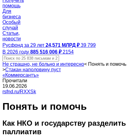
Получить
помощь
Для
бизнеса
Особый
случай
Статьи,
новости
Русфонд за 29 лет
24,571 МЛРД ₽
39 799
В 2026 году
885 516 006 ₽
2154
Не страшно, не больно и интересно
<
Понять и помочь
>
Стакан наполовину пуст
«Коммерсантъ»
Прочитали
19.06.2026
rsfnd.ru/RXXSk
Понять и помочь
Как НКО и государству разделить
паллиатив