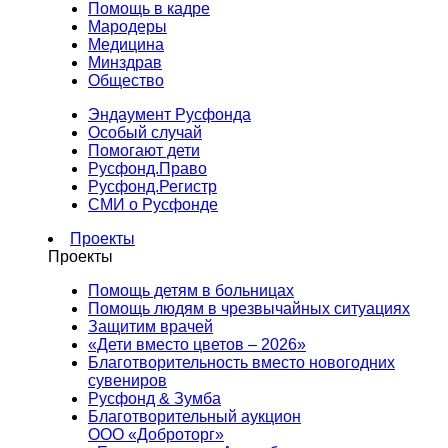
Помощь в кадре
Мародеры
Медицина
Минздрав
Общество
Эндаумент Русфонда
Особый случай
Помогают дети
Русфонд.Право
Русфонд.Регистр
СМИ о Русфонде
Проекты
Проекты
Помощь детям в больницах
Помощь людям в чрезвычайных ситуациях
Защитим врачей
«Дети вместо цветов – 2026»
Благотворительность вместо новогодних
сувениров
Русфонд & Зумба
Благотворительный аукцион
ООО «Доброторг»