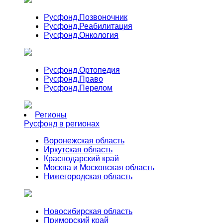
Русфонд.
Позвоночник
Русфонд.
Реабилитация
Русфонд.
Онкология
Русфонд.
Ортопедия
Русфонд.
Право
Русфонд.
Перелом
Регионы
Русфонд в регионах
Воронежская область
Иркутская область
Краснодарский край
Москва и Московская область
Нижегородская область
Новосибирская область
Приморский край