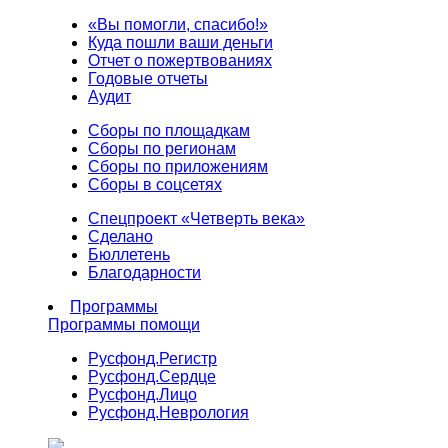
«Вы помогли, спасибо!»
Куда пошли ваши деньги
Отчет о пожертвованиях
Годовые отчеты
Аудит
Сборы по площадкам
Сборы по регионам
Сборы по приложениям
Сборы в соцсетях
Спецпроект «Четверть века»
Сделано
Бюллетень
Благодарности
Программы
Программы помощи
Русфонд.
Регистр
Русфонд.
Сердце
Русфонд.
Лицо
Русфонд.
Неврология