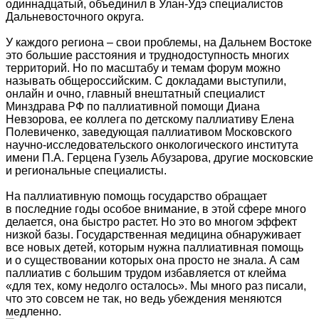
одиннадцатый, объединил в Улан-Удэ специалистов
Дальневосточного округа.
У каждого региона – свои проблемы, на Дальнем Востоке
это большие расстояния и труднодоступность многих
территорий. Но по масштабу и темам форум можно
называть общероссийским. С докладами выступили,
онлайн и очно, главный внештатный специалист
Минздрава РФ по паллиативной помощи Диана
Невзорова, ее коллега по детскому паллиативу Елена
Полевиченко, заведующая паллиативом Московского
научно-исследовательского онкологического института
имени П.А. Герцена Гузель Абузарова, другие московские
и региональные специалисты.
На паллиативную помощь государство обращает
в последние годы особое внимание, в этой сфере много
делается, она быстро растет. Но это во многом эффект
низкой базы. Государственная медицина обнаруживает
все новых детей, которым нужна паллиативная помощь
и о существовании которых она просто не знала. А сам
паллиатив с большим трудом избавляется от клейма
«для тех, кому недолго осталось». Мы много раз писали,
что это совсем не так, но ведь убеждения меняются
медленно.