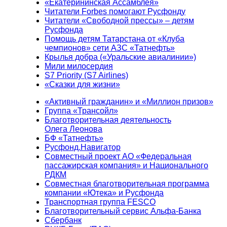
«Екатерининская Ассамблея»
Читатели Forbes помогают Русфонду
Читатели «Свободной прессы» – детям
Русфонда
Помощь детям Татарстана от «Клуба
чемпионов» сети АЗС «Татнефть»
Крылья добра («Уральские авиалинии»)
Мили милосердия
S7 Priority (S7 Airlines)
«Сказки для жизни»
«Активный гражданин» и «Миллион призов»
Группа «Трансойл»
Благотворительная деятельность
Олега Леонова
БФ «Татнефть»
Русфонд.Навигатор
Совместный проект АО «Федеральная
пассажирская компания» и Национального
РДКМ
Совместная благотворительная программа
компании «Ютека» и Русфонда
Транспортная группа FESCO
Благотворительный сервис Альфа-Банка
Сбербанк