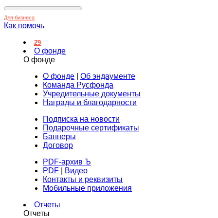
Для бизнеса
Как помочь
29
О фонде
О фонде
О фонде
|
Об эндаументе
Команда Русфонда
Учредительные документы
Награды и благодарности
Подписка на новости
Подарочные сертификаты
Баннеры
Договор
PDF-архив Ъ
PDF
|
Видео
Контакты и реквизиты
Мобильные приложения
Отчеты
Отчеты