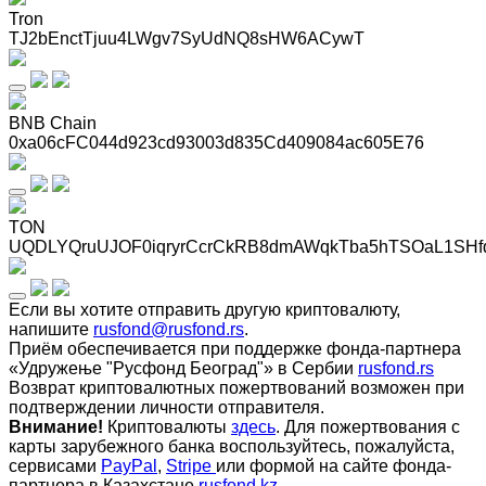
Tron
TJ2bEnctTjuu4LWgv7SyUdNQ8sHW6ACywT
BNB Chain
0xa06cFC044d923cd93003d835Cd409084ac605E76
TON
UQDLYQruUJOF0iqryrCcrCkRB8dmAWqkTba5hTSOaL1SHf
Если вы хотите отправить другую криптовалюту,
напишите
rusfond@rusfond.rs
.
Приём обеспечивается при поддержке фонда-партнера
«Удружење "Русфонд Београд"» в Сербии
rusfond.rs
Возврат криптовалютных пожертвований возможен при
подтверждении личности отправителя.
Внимание!
Криптовалюты
здесь
. Для пожертвования с
карты зарубежного банка воспользуйтесь, пожалуйста,
сервисами
PayPal
,
Stripe
или формой на сайте фонда-
партнера в Казахстане
rusfond.kz