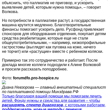
объяснить, что паллиатив не приговор, и ускорить
выявление детей, которым нужна помощь», – говорит
Волкова.
Но потребности в паллиативе растут, а государственная
машина крутится медленно. Благотворительные
финансы помогают ускорить дело. Русфонд привлекает
спонсоров для оборудования отделения, покупает детям
средства реабилитации, которые еще не стали
общеупотребительными, – например, низкопрофильные
гастростомы (выглядят как пуговка на коже, ничего
не торчит) или «растущие» вместе с ребенком коляски.
Примерно так это сотрудничество и работает. После
доклада многие коллеги подходили к Алине Волковой
и просили рассказать поподробнее.
Фото:
forumdfo.pro-hospice.ru
Диана Невзорова — главный внештатный специалист
по паллиативной помощи Минздрава РФ
Только благодаря вашей помощи мы помогаем лечить
детей. Фонду нужны и средства для развития – чтобы
расширять спектр диагнозов
, с которыми работаем,
поддерживать новые методы лечения,