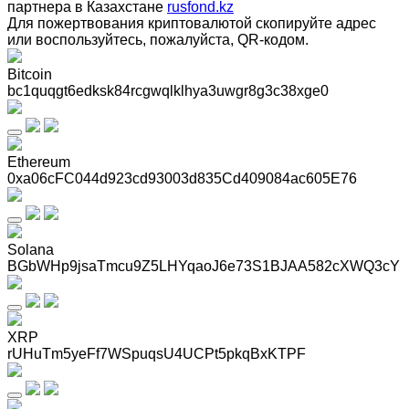
партнера в Казахстане
rusfond.kz
Для пожертвования криптовалютой скопируйте адрес
или воспользуйтесь, пожалуйста, QR-кодом
.
Bitcoin
bc1quqgt6edksk84rcgwqlklhya3uwgr8g3c38xge0
Ethereum
0xa06cFC044d923cd93003d835Cd409084ac605E76
Solana
BGbWHp9jsaTmcu9Z5LHYqaoJ6e73S1BJAA582cXWQ3cY
XRP
rUHuTm5yeFf7WSpuqsU4UCPt5pkqBxKTPF