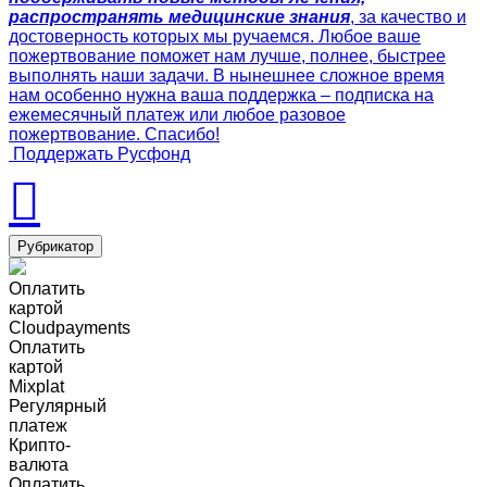
распространять медицинские знания
, за качество и
достоверность которых мы ручаемся. Любое ваше
пожертвование поможет нам лучше, полнее, быстрее
выполнять наши задачи. В нынешнее сложное время
нам особенно нужна ваша поддержка – подписка на
ежемесячный платеж или любое разовое
пожертвование. Спасибо!
Поддержать Русфонд
Рубрикатор
Оплатить
картой
Cloudpayments
Оплатить
картой
Mixplat
Регулярный
платеж
Крипто-
валюта
Оплатить