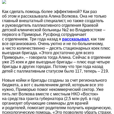
Как сделать помощь более эффективной? Как раз
об этом и рассказывала Алина Волкова. Она не только
главный внештатный специалист, но также создатель
и руководитель паллиативного отделения Краевой
детской клинической больницы №2 во Владивостоке –
первого в Приморье. Русфонд сотрудничает
с отделением. Три года назад я
рассказывал
, как там
все организовано. Очень уютно и не по-больничному,
а чисто количественно – десять стационарных коек плюс
выездная бригада. «Этого достаточно для всего
Приморья», – говорила тогда Алина. Сейчас в отделении
уже 25 коек и две выездные бригады – плюс еще четыре
бригады в других городах. Потому что три года назад
детей с паллиативным статусом было 117, теперь – 219.
Новые койки и бригады созданы за счет регионального
бюджета, а вот с выявлением детей, которым все это
нужно, Приморью помог некоммерческий сектор. Уже
пять лет Волкова вместе с местным НКО «Восток»
на средства гранта губернатора (2,5 млн руб. в год)
организует обучающие семинары для врачей
и родителей, помогает родителям получить юридическую,
психологическую помощь. «Это позволило убрать страхи,